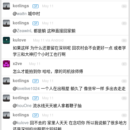
kotlings
May 11
OP
84
@
wa8n
城中村
kotlings
May 11
OP
85
@
ZeawinL
都是躺 这种直接回家躺
kulove
May 11 via Android
86
如果这样 为什么还要留在深圳呢 回农村会不会更好一点 或者学
学三和大神打个小时工也行啊
x2ve
May 11
87
怎么才能拍到你 哈哈，摩的司机徐师傅
kotlings
May 11
OP
88
@
lovelive1024
一个人在出租屋 躺久了 像坐牢一样 多出去走走
kotlings
May 11
OP
89
@
houOne
流水线天天被人拿着鞭子抽
kotlings
May 11
OP
90
@
kulove
回不去的 家里人天天 在念叨你 所以我说躺了很多地方
还是深圳的出租屋比较好躺