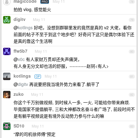
magiccode
May 11
PRO
78
拍拍 vlog, 感觉能火
digitv
May 11
79
@
kotlings
好吧，没想到群聊里发的竟然是真的 v2 大佬，看你
前面的帖子不至于到这个地步吧？好奇问下这只是偶尔体验下还
是真的靠这个生活啊
ffw5b7
May 11
80
@
x0c
有人家财万贯却还失声痛哭，
有人身无分文却也活的舒服，-----------赵钶<有人>
kotlings
May 11
OP
81
@
digitv
再说要把我当境外势力来看了.躺平了
zuko
May 11
82
你这个千万别做视频, 到时候人一多, 一火, 可能给你带来麻烦.
毕竟国家不提倡躺平, 三和大神都改名奋斗者广场了, 前段时间不
是有躺平视频说是有境外反动势力参与什么的嘛
SD10
May 11
83
“摩的司机徐师傅“预定