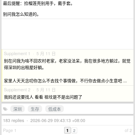
最后提醒：捡榴莲壳别用手，戴手套。
别问我怎么知道的。
Supplement 1 · 5 月 11 日
别在问我为啥不回农村老家，老家没法呆，我在很多地方躺过，就觉
得深圳的出租屋好躺。
家里人天天念叨你怎么不去找个事情做，不行你去做点小生意吧 ...
Supplement 2 · 5 月 11 日
我妈还说要找人 看看 祖坟是不是出问题了
深圳
生存
低成本
183 replies
•
2026-06-29 09:43:13 +08:00
Page 1
1
of 2
2