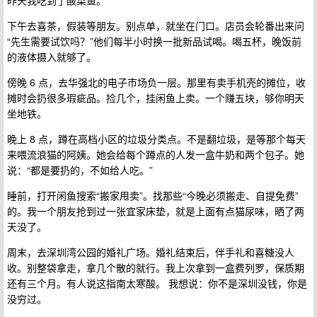
昨天我吃到了酸菜鱼。
下午去喜茶，假装等朋友。别点单，就坐在门口。店员会轮番出来问
“先生需要试饮吗？”他们每半小时换一批新品试喝。喝五杯，晚饭前
的液体摄入就够了。
傍晚 6 点，去华强北的电子市场负一层。那里有卖手机壳的摊位，收
摊时会扔很多瑕疵品。捡几个，挂闲鱼上卖。一个赚五块，够你明天
坐地铁。
晚上 8 点，蹲在高档小区的垃圾分类点。不是翻垃圾，是等那个每天
来喂流浪猫的阿姨。她会给每个蹲点的人发一盒牛奶和两个包子。她
说：“都是要扔的，不如给人吃。”
睡前，打开闲鱼搜索“搬家甩卖”。找那些“今晚必须搬走、自提免费”
的。我一个朋友抢到过一张宜家床垫，就是上面有点猫尿味，晒了两
天没了。
周末，去深圳湾公园的婚礼广场。婚礼结束后，伴手礼和喜糖没人
收。别整袋拿走，拿几个散的就行。我上次拿到一盒费列罗，保质期
还有三个月。有人说这指南太寒酸。 我想说：你不是深圳没钱，你是
没穷过。