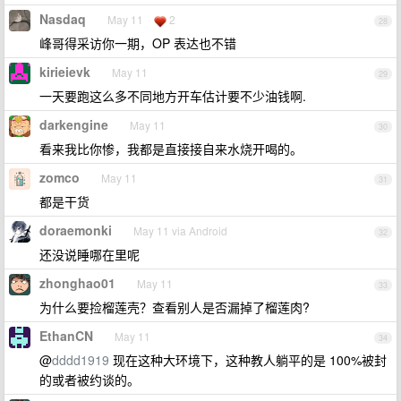
Nasdaq
May 11
2
28
峰哥得采访你一期，OP 表达也不错
kirieievk
May 11
29
一天要跑这么多不同地方开车估计要不少油钱啊.
darkengine
May 11
30
看来我比你惨，我都是直接接自来水烧开喝的。
zomco
May 11
31
都是干货
doraemonki
May 11 via Android
32
还没说睡哪在里呢
zhonghao01
May 11
33
为什么要捡榴莲壳？查看别人是否漏掉了榴莲肉?
EthanCN
May 11
34
@
dddd1919
现在这种大环境下，这种教人躺平的是 100%被封
的或者被约谈的。