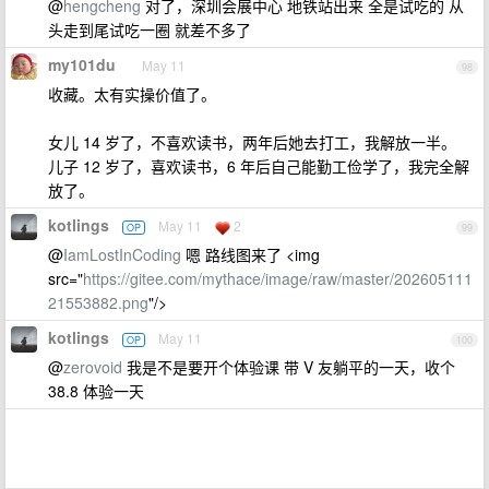
@
hengcheng
对了，深圳会展中心 地铁站出来 全是试吃的 从
头走到尾试吃一圈 就差不多了
my101du
May 11
98
收藏。太有实操价值了。
女儿 14 岁了，不喜欢读书，两年后她去打工，我解放一半。
儿子 12 岁了，喜欢读书，6 年后自己能勤工俭学了，我完全解
放了。
kotlings
May 11
2
OP
99
@
IamLostInCoding
嗯 路线图来了 <img
src="
https://gitee.com/mythace/image/raw/master/202605111
21553882.png
"/>
kotlings
May 11
OP
100
@
zerovoid
我是不是要开个体验课 带 V 友躺平的一天，收个
38.8 体验一天