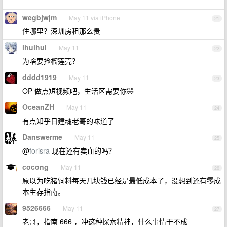
wegbjwjm
May 11 via iPhone
21
住哪里？深圳房租那么贵
ihuihui
May 11
22
为啥要捡榴莲壳？
dddd1919
May 11
23
OP 做点短视频吧，生活区需要你🤣
OceanZH
May 11
24
有点知乎日建魂老哥的味道了
Danswerme
May 11
25
@
forisra
现在还有卖血的吗？
cocong
May 11
26
原以为吃猪饲料每天几块钱已经是最低成本了，没想到还有零成
本生存指南。
9526666
May 11
27
老哥，指南 666 ，冲这种探索精神，什么事情干不成