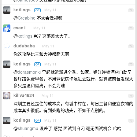
kotlings
May 11
OP
72
@
Creabine
不太会做视频
evan1
May 11
73
@
kotlings
#67 这落差太大了。
dudubaba
May 11
74
你这攻略比三和大神都励志啊
kotlings
May 11
OP
75
@
doraemonki
早起就近溜进全季、如家、锦江连锁酒店自助早
餐厅蹭免费早餐，不用登记房卡混进去就行，就算被前台发现大
多只是温和驱离，不会为难
killva4624
May 11
76
深圳主要还是住的成本高，有城中村在，每日三餐和便宜衣物的
成本其实很低。有到处跑的功夫，不如干点别的。
kotlings
May 11
OP
77
@
shuangmu
没差了 感觉 面试到自闭 毫无面试机会 哈哈