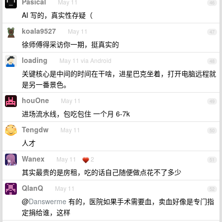
Pasical
May 11
46
AI 写的，真实性存疑（
koala9527
May 11
47
徐师傅得采访你一期，挺真实的
loading
May 11 via Android
48
关键核心是中间的时间在干啥，进星巴克坐着，打开电脑远程就
是另一番景色。
houOne
May 11
49
进场流水线，包吃包住 一个月 6-7k
Tengdw
May 11
50
人才
Wanex
May 11
2
51
其实最贵的是房租，吃的话自己随便做点花不了多少
QlanQ
May 11
52
@
Danswerme
有的，医院如果手术需要血，卖血好像是专门指
定捐给谁，这样