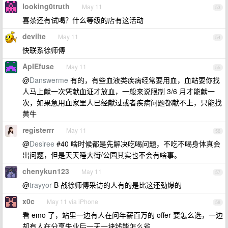
looking0truth
May 11
53
喜茶还有试喝？什么等级的店有这活动
devilte
May 11
54
快联系徐师傅
ApIEfuse
May 11
55
@
Danswerme
有的，有些血液类疾病经常要用血，血站要你找
人马上献一次凭献血证才放血，一般来说限制 3/6 月才能献一
次，如果急用血家里人已经献过或者疾病问题都献不上，只能找
黄牛
registerrr
May 11
56
@
Desiree
#40 啥时候都是先解决吃喝问题，不吃不喝身体真会
出问题，但是天天睡大街/公园其实也不会有啥事。
chenykun123
May 11
57
@
trayyor
B 战徐师傅采访的人有的是比这还劲爆的
x0c
May 11 via iPhone
58
看 emo 了，站里一边有人在问年薪百万的 offer 要怎么选，一边
却有人在分享失业后一天一块钱能怎么省