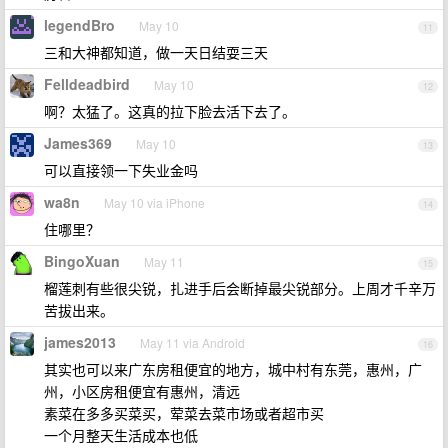
legendBro
May 10
11
三和大神都知道，做一天日结耍三天
Felldeadbird
May 10
12
啊？太猛了。这真的拉下脸去活下去了。
James369
May 10
13
可以直接领一下失业金吗
wa8n
May 10 via iPhone
14
住哪里？
BingoXuan
May 11
15
榴莲刺有些很尖锐，扎进手后会断掉最尖锐部分。上周才千辛万
苦拔出来。
james2013
May 11 via Android
16
其实也可以来广东房租便宜的地方，城中村有东莞，惠州，广
州，小区房租便宜有惠州，清远
素菜在多多买菜买，荤菜去菜市场或者超市买
一个月整天生活成本也低