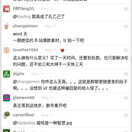
HMYang33
May 11
59
@
loading
那真成了孔乙己了
zhangsimon
May 11
60
word 天
一期绝佳的 B 站爆款素材，lz 拍一下吧
lovelive1024
May 11
1
61
这么搞有什么意义？花了一天时间，还要到处跑，也只是解决吃
的问题，还不如三和大神干一天休三天
digitv
May 11
62
@
zhangsimon
你咋这么天真。。。这就是群聊里随便发的段子
啊。。。没想到 v2 也被这种骗回复的给入侵了。。。
jjianwen68
May 11
63
真沦落到这地步，删号重开吧
carverReal
May 11
64
@
triptipstop
梭哈是一种智慧.jpg