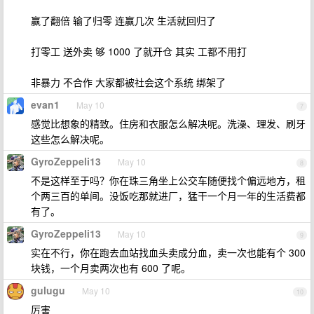
赢了翻倍 输了归零 连赢几次 生活就回归了
打零工 送外卖 够 1000 了就开仓 其实 工都不用打
非暴力 不合作 大家都被社会这个系统 绑架了
evan1
May 10
7
感觉比想象的精致。住房和衣服怎么解决呢。洗澡、理发、刷牙
这些怎么解决呢。
GyroZeppeli13
May 10
8
不是这样至于吗？你在珠三角坐上公交车随便找个偏远地方，租
个两三百的单间。没饭吃那就进厂，猛干一个月一年的生活费都
有了。
GyroZeppeli13
May 10
9
实在不行，你在跑去血站找血头卖成分血，卖一次也能有个 300
块钱，一个月卖两次也有 600 了呢。
gulugu
May 10
10
厉害