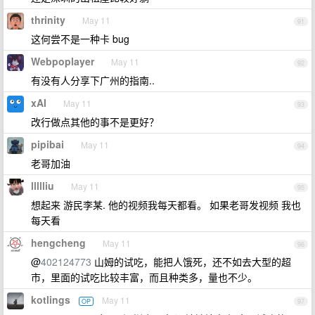
thrinity
May 11
91
这何尝不是一种卡 bug
Webpoplayer
May 11
92
有没有人分享下广州的指南..
xAI
May 11
93
改行做点其他的事不是更好？
pipibai
May 11
94
老哥加油
llllliu
May 11
95
想起来 游民李某. 他的视频我每天都看。 如果老哥发视频 我也
每天看
hengcheng
May 11
96
@
402124773
山姆的试吃，能把人饿死，还不如去大型的超
市，里面的试吃比较丰富，而且种类多，量也不少。
kotlings
May 11
OP
97