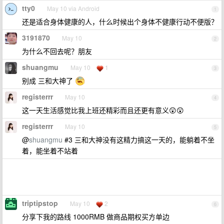
tty0
May 10 via Android
1
还是适合身体健康的人，什么时候出个身体不健康行动不便版？
3191870
May 10
2
为什么不回去呢？朋友
shuangmu
May 10
1
3
别成 三和大神了
registerrr
May 10
4
这一天生活感觉比我上班还精彩而且还更有意义😲😲
registerrr
May 10
5
@
shuangmu
#3 三和大神没有这精力搞这一天的，能躺着不坐
着，能坐着不站着
triptipstop
May 10
2
6
分享下我的路线 1000RMB 做商品期权买方单边