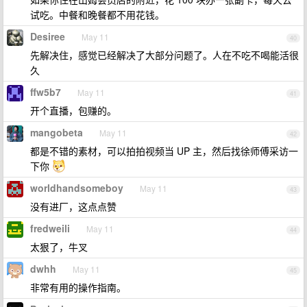
试吃。中餐和晚餐都不用花钱。
Desiree
May 11
40
先解决住，感觉已经解决了大部分问题了。人在不吃不喝能活很
久
ffw5b7
May 11
41
开个直播，包赚的。
mangobeta
May 11
42
都是不错的素材，可以拍拍视频当 UP 主，然后找徐师傅采访一
下你
worldhandsomeboy
May 11
43
没有进厂，这点点赞
fredweili
May 11
44
太狠了，牛叉
dwhh
May 11
45
非常有用的操作指南。