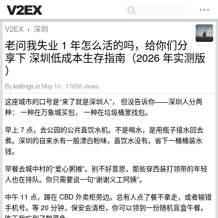
V2EX
深圳
›
老问我失业 1 年怎么活的吗，给你们分
享下 深圳低成本生存指南（2026 年实测版
）
By
kotlings
at May 10 · 17956 views
这座城市的口号是“来了就是深圳人”， 但没告诉你——深圳人分两
种： 一种在万象城买包， 一种在垃圾桶里找包。
早上 7 点，去公园的公共直饮水机。不是喝水，是用瓶子接水回去
煮。深圳的自来水有一股漂白粉味，直饮水没有。省下一桶桶装水
钱。
早餐去城中村的“爱心粥摊”。别不好意思，那些穿西装打领带的年轻
人也在排队。你只需要说一句“谢谢义工阿姨”。
中午 11 点，蹲在 CBD 外卖柜旁边。总有人点了餐不拿走，或者输错
手机号。等 20 分钟，保安会清柜，你可以领到一份随机盲盒午餐。