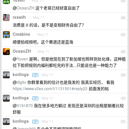
Yuven
May 11
65
@
OceanZH
这个老哥已经财富自由了
rxswift
May 11
66
消费是 0 的话，是不是变相财务自由了？
Creabine
May 11
67
顺便拍视频吧，这个赛道还是蓝海
OceanZH
May 11
68
@
Yuven
是啊，但是他现在到了新加坡也照样到处化缘，这种能
拉下脸把规则内福利都吃完的手法...只能说也是一种能力了
kotlings
May 11
OP
69
@
digitv
你群里看到的估计也是我发的 我真实经历， 看我
https://www.v2ex.com/t/1131501#reply22
前面发的帖
kotlings
May 11
OP
70
@
3191870
我在很多地方躺过 发现还是深圳的出租屋躺着比较
舒服
kotlings
May 11
OP
71
@
James369
失业金不是想领就能领的