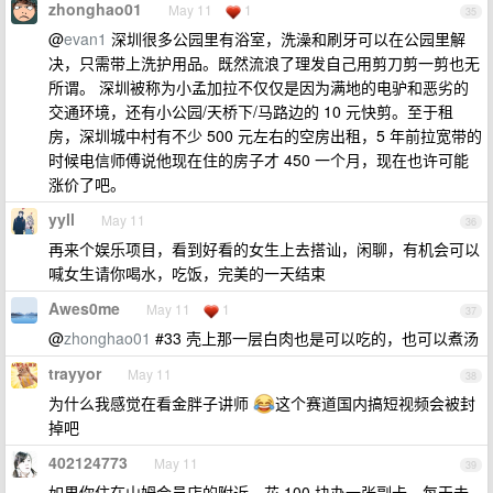
zhonghao01
May 11
1
35
@
evan1
深圳很多公园里有浴室，洗澡和刷牙可以在公园里解
决，只需带上洗护用品。既然流浪了理发自己用剪刀剪一剪也无
所谓。 深圳被称为小孟加拉不仅仅是因为满地的电驴和恶劣的
交通环境，还有小公园/天桥下/马路边的 10 元快剪。至于租
房，深圳城中村有不少 500 元左右的空房出租，5 年前拉宽带的
时候电信师傅说他现在住的房子才 450 一个月，现在也许可能
涨价了吧。
yyll
May 11
36
再来个娱乐项目，看到好看的女生上去搭讪，闲聊，有机会可以
喊女生请你喝水，吃饭，完美的一天结束
Awes0me
May 11
1
37
@
zhonghao01
#33 壳上那一层白肉也是可以吃的，也可以煮汤
trayyor
May 11
38
为什么我感觉在看金胖子讲师
这个赛道国内搞短视频会被封
掉吧
402124773
May 11
39
如果你住在山姆会员店的附近，花 100 块办一张副卡，每天去