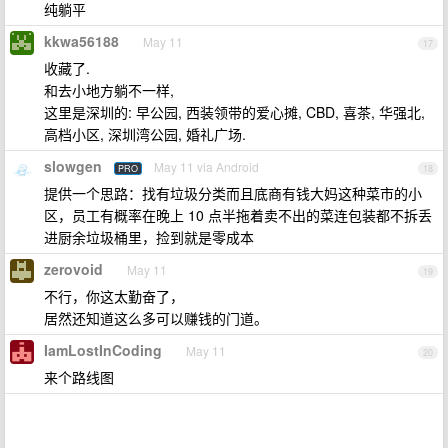
纯躺平
kkwa56188
May 11
17
收藏了.
和去小地方躺不一样,
这里是深圳的: 早公园, 西装领带的爱心摊, CBD, 喜茶, 华强北,
高档小区, 深圳湾公园, 婚礼广场.
slowgen
May 11 via Android
PRO
18
提供一个思路：找有垃圾分类而且底商有钱大妈这种菜市的小
区，员工有概率在晚上 10 点半拖着卖不出的菜连包装都不拆丢
进厨余垃圾桶里，捡到就是零成本
zerovoid
May 11
19
不行，你这太勤奋了，
居然还知道这么多可以赚钱的门道。
IamLostInCoding
May 11
20
来个路线图