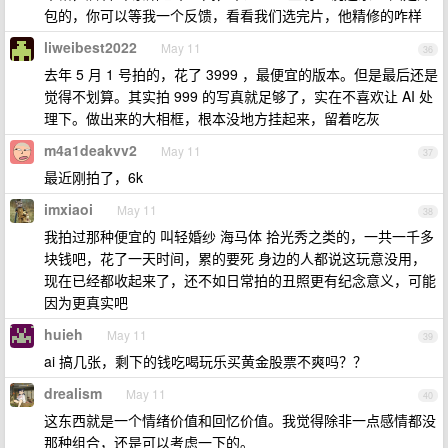
包的，你可以等我一个反馈，看看我们选完片，他精修的咋样
liweibest2022
May 11
36
去年 5 月 1 号拍的，花了 3999 ，最便宜的版本。但是最后还是
觉得不划算。其实拍 999 的写真就足够了，实在不喜欢让 AI 处
理下。做出来的大相框，根本没地方挂起来，留着吃灰
m4a1deakvv2
May 11
37
最近刚拍了，6k
imxiaoi
May 11
38
我拍过那种便宜的 叫轻婚纱 海马体 拾光秀之类的，一共一千多
块钱吧，花了一天时间，累的要死 身边的人都说这玩意没用，
现在已经都收起来了，还不如日常拍的丑照更有纪念意义，可能
因为更真实吧
huieh
May 11
39
ai 搞几张，剩下的钱吃喝玩乐买黄金股票不爽吗？？
drealism
May 11
40
这东西就是一个情绪价值和回忆价值。我觉得除非一点感情都没
那种组合，还是可以考虑一下的。