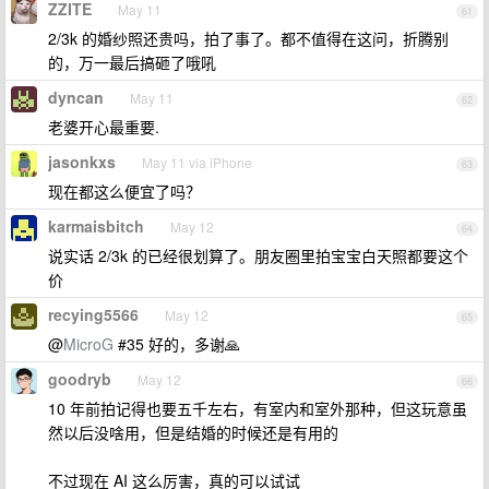
ZZITE
May 11
61
2/3k 的婚纱照还贵吗，拍了事了。都不值得在这问，折腾别
的，万一最后搞砸了哦吼
dyncan
May 11
62
老婆开心最重要.
jasonkxs
May 11 via iPhone
63
现在都这么便宜了吗？
karmaisbitch
May 12
64
说实话 2/3k 的已经很划算了。朋友圈里拍宝宝白天照都要这个
价
recying5566
May 12
65
@
MicroG
#35 好的，多谢🙏
goodryb
May 12
66
10 年前拍记得也要五千左右，有室内和室外那种，但这玩意虽
然以后没啥用，但是结婚的时候还是有用的
不过现在 AI 这么厉害，真的可以试试