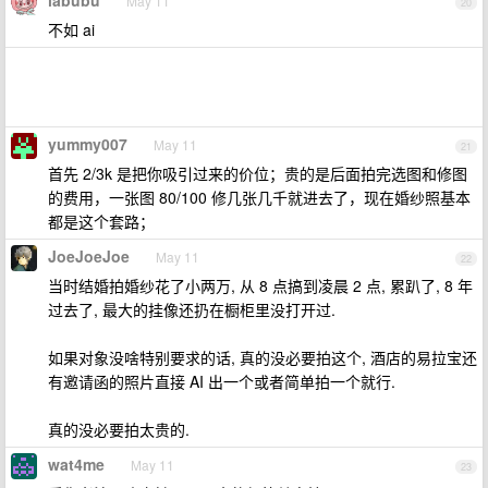
labubu
May 11
20
不如 ai
yummy007
May 11
21
首先 2/3k 是把你吸引过来的价位；贵的是后面拍完选图和修图
的费用，一张图 80/100 修几张几千就进去了，现在婚纱照基本
都是这个套路；
JoeJoeJoe
May 11
22
当时结婚拍婚纱花了小两万, 从 8 点搞到凌晨 2 点, 累趴了, 8 年
过去了, 最大的挂像还扔在橱柜里没打开过.
如果对象没啥特别要求的话, 真的没必要拍这个, 酒店的易拉宝还
有邀请函的照片直接 AI 出一个或者简单拍一个就行.
真的没必要拍太贵的.
wat4me
May 11
23