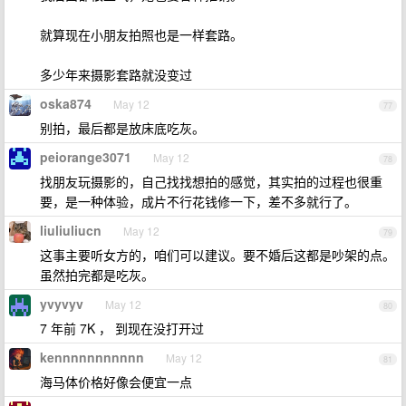
就算现在小朋友拍照也是一样套路。
多少年来摄影套路就没变过
oska874
May 12
77
别拍，最后都是放床底吃灰。
peiorange3071
May 12
78
找朋友玩摄影的，自己找找想拍的感觉，其实拍的过程也很重
要，是一种体验，成片不行花钱修一下，差不多就行了。
liuliuliucn
May 12
79
这事主要听女方的，咱们可以建议。要不婚后这都是吵架的点。
虽然拍完都是吃灰。
yvyvyv
May 12
80
7 年前 7K ， 到现在没打开过
kennnnnnnnnnn
May 12
81
海马体价格好像会便宜一点