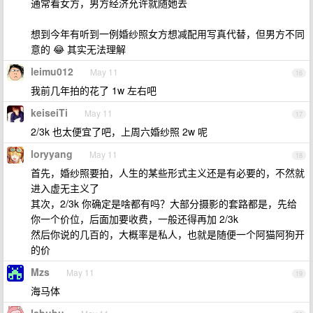
通常看女方，男方经济允许就随她去
想到今年有听到一例婚纱照女方想减配用写真代替，但男方不同
意的 😂 其实无法理解
leimu012
May 11
16
我前几年拍的花了 1w 左右吧
keiseiTi
May 11
17
2/3k 也太便宜了吧，上周六婚纱照 2w 呢
loryyang
May 11
18
首先，婚纱照要拍，人生的某些形式主义还是有必要的，不然就
进入虚无主义了
其次，2/3k 你确定是啥都有吗？大部分摄影的套路都是，先给
你一个价位，后面加要收费，一般还得再加 2/3k
然后你说的几百的，大概率是私人，也就是随便一个阿猫阿狗开
的价
Mzs
May 11
19
海马体