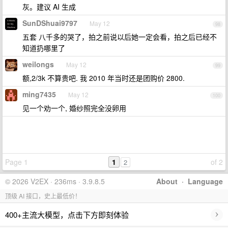
灰。建议 AI 生成
SunDShuai9797
May 12
98
五套 八千多的哭了，拍之前说以后她一定会看，拍之后已经不
知道扔哪里了
weilongs
May 12
99
额,2/3k 不算贵吧. 我 2010 年当时还是团购价 2800.
ming7435
May 12
100
见一个劝一个, 婚纱照完全没卵用
Page 1
1
of 2
2
© 2026 V2EX · 236ms · 3.9.8.5
About
·
Language
顶级 AI 接口，史上最低价！
›
400+主流大模型，点击下方即刻体验