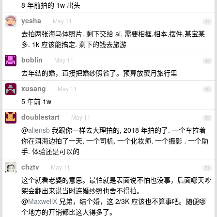
8 年前拍的 1w 出头
yesha
May 11
47
去拍两张海马体照片. 剩下交给 ai. 需要相框,相本,摆件,某宝某
多. 1k 应该能搞定. 剩下的钱去旅游
boblin
May 11
48
去年结的婚，直接把婚纱照省了。预算放蜜月旅行里
xusang
May 11
49
5 年前 1w
doublestart
May 11
50
@
aliensb
我跟你一样去大理拍的, 2018 年拍的了. 一个车拉着
你在洱海边拍了一天, 一个司机, 一个化妆师, 一个摄影 , 一个助
手. 体验还是可以的
chztv
May 11
51
这个就看老婆的意思。最怕就是表面说不怕也没事，后面哪天吵
架会翻出来说当时连婚纱照也舍不得拍。
@
MaxwellX
兄弟，结个婚，这 2/3K 应该也不算事吧。随便哪
个地方的开销都比这大得多了。