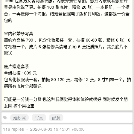
1999 包含男女各两套衣服，内景外景任意拍，想拍内景或者想拍外
景是由你说了算。拍摄 100 张底片，精修 20 张，一本相册，一个摆
台，一再送你一个海报，结婚登记照电子版和打印版，这都是一价全
包的
室内轻婚纱写真
简约六宫格 799 ，包含化妆服装一套，拍摄 60-80 张，精修 6 张，6
寸相框一个，成片 6 张精修高清电子照+6 张纸质照片，其余底片不
赠送
底片赠送套系
单组拍摄 1699 元
包含化妆服装一套，拍摄 80-120 张，精修 12 张，8 寸相框一个，拍
摄所有底片全部赠送。
可能是一分钱一分货吧,这种我俩觉得体验体验就很好,到时候发个朋
友圈,搞个易拉宝
婚纱照
写真
纪念
116 replies
•
2026-06-03 19:45:01 +08:00