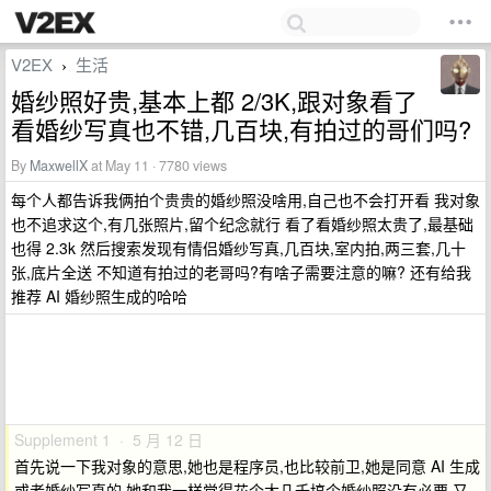
V2EX
生活
›
婚纱照好贵,基本上都 2/3K,跟对象看了
看婚纱写真也不错,几百块,有拍过的哥们吗?
By
MaxwellX
at May 11 · 7780 views
每个人都告诉我俩拍个贵贵的婚纱照没啥用,自己也不会打开看 我对象
也不追求这个,有几张照片,留个纪念就行 看了看婚纱照太贵了,最基础
也得 2.3k 然后搜索发现有情侣婚纱写真,几百块,室内拍,两三套,几十
张,底片全送 不知道有拍过的老哥吗?有啥子需要注意的嘛? 还有给我
推荐 AI 婚纱照生成的哈哈
Supplement 1 · 5 月 12 日
首先说一下我对象的意思,她也是程序员,也比较前卫,她是同意 AI 生成
或者婚纱写真的,她和我一样觉得花个大几千搞个婚纱照没有必要,又