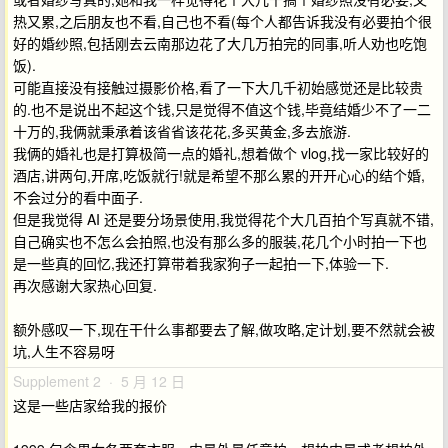
热又累,之后朋友也不看,自己也不看(每个人都告诉我没有必要拍个很
好的婚纱照,包括刚去云南那边花了大几万拍完的同事,听人劝也吃饱
饭).
可能直接没有接触过摄影价格,看了一下大几千初始感觉还是比较贵
的.也不是说出不起这个钱,只是觉得不值这个钱,毕竟结婚少不了一二
十万的,我俩就秉承着该省省该花花,多买黄金,多去旅游.
我俩的婚礼也是打算极简一点的婚礼,想着做个 vlog,找一家比较好的
酒店,讲两句,开席,吃饭就行!就是希望不那么累的开开心心的结个婚,
不会过分的看中面子.
但是我觉得 AI 还是要分场景使用,我觉得花个大几百拍个写真就不错,
自己确实也不怎么会拍照,也没有那么多的服装,花几个小时拍一下也
是一些真的回忆,我还打算带着我家狗子一起拍一下,体验一下.
再次感谢大家热心回复.
额外感叹一下,现在干什么事都要去了解,做攻略,定计划,要不然就会被
坑,人生不容易呀
Supplement 2 · 5 月 12 日
这是一些店家给我的报价