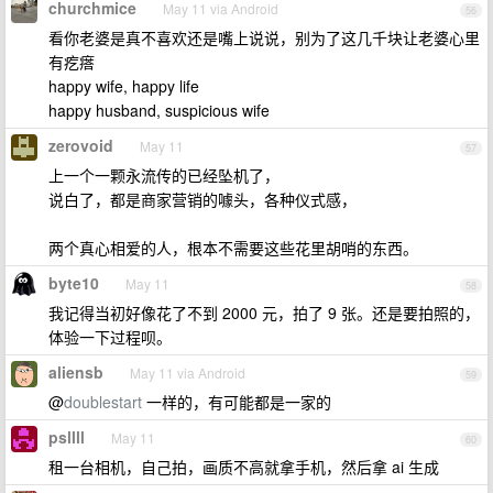
churchmice
May 11 via Android
56
看你老婆是真不喜欢还是嘴上说说，别为了这几千块让老婆心里
有疙瘩
happy wife, happy life
happy husband, suspicious wife
zerovoid
May 11
57
上一个一颗永流传的已经坠机了，
说白了，都是商家营销的噱头，各种仪式感，
两个真心相爱的人，根本不需要这些花里胡哨的东西。
byte10
May 11
58
我记得当初好像花了不到 2000 元，拍了 9 张。还是要拍照的，
体验一下过程呗。
aliensb
May 11 via Android
59
@
doublestart
一样的，有可能都是一家的
psllll
May 11
60
租一台相机，自己拍，画质不高就拿手机，然后拿 ai 生成