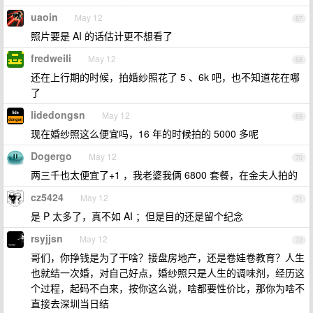
uaoin
May 12
67
照片要是 AI 的话估计更不想看了
fredweili
May 12
68
还在上行期的时候，拍婚纱照花了 5 、6k 吧，也不知道花在哪
了
lidedongsn
May 12
69
现在婚纱照这么便宜吗，16 年的时候拍的 5000 多呢
Dogergo
May 12
70
两三千也太便宜了+1 ，我老婆我俩 6800 套餐，在金夫人拍的
cz5424
May 12
71
是 P 太多了，真不如 AI ；但是目的还是留个纪念
rsyjjsn
May 12
72
哥们，你挣钱是为了干啥？接盘房地产，还是卷娃卷教育？人生
也就结一次婚，对自己好点，婚纱照只是人生的调味剂，经历这
个过程，起码不白来，按你这么说，啥都要性价比，那你为啥不
直接去深圳当日结