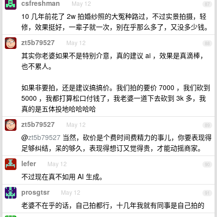
csfreshman
May 12
87
10 几年前花了 2w 拍婚纱照的大冤种路过，不过实景拍摄，轻
修，效果挺好，一辈子就一次，别在乎那么多了，又没多少钱。
zt5b79527
May 12
88
其实你老婆如果不是特别介意，真的建议 ai ，效果是真滴棒，
也不累人。
如果非要拍，还是建议搞搞价。我们拍的要价 7000 ，我们砍到
5000 ，我都打算松口付钱了，我老婆一道下去砍到 3k 多，我
真的是五体投地哈哈哈哈
zt5b79527
May 12
89
@
zt5b79527
当然，砍价是个费时间费精力的事儿，你要表现得
足够纠结，呆的够久，表现得想订又觉得贵，才能动摇商家。
lefer
May 12
90
不过现在真不如用 AI 生成。
prosgtsr
May 12
91
老婆不在乎的话，自己拍都行，十几年我就有同事是自己拍的