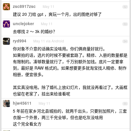
zsc8917zsc
May 11
52
建议 20 刀给 gpt ，爽玩一个月，出的图绝对够了
unclejoker
May 11
53
去哪找 2 ～ 3k 的婚纱？
ryd994
May 11 via Android
54
你对象不介意的话确实没啥用。你们俩商量好就行。
如果拍的话，选片的时候不要被套路了。精修、入册的数量都是
有限制的。凑够数量就行了，千万别额外加钱。底片一定要拿
到，最好是 RAW 格式的。如果想要更多就淘宝找人精修、制作
相册，便宜很多。
其实真没啥用。除了婚礼上放幻灯片，我就没再看过了。大画框
也留在老家了，挂出来给谁看呢
hjw45611
May 11
55
5 年前在家乡河北县城拍的，就两千出头，只要别加照片，三套
衣服一个外景，两三千完全够，但也是吃灰没啥用
这个完全看女方