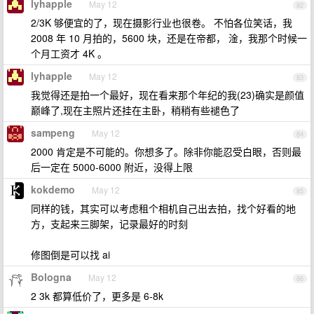
lyhapple
May 12
82
2/3K 够便宜的了，现在摄影行业也很卷。 不怕各位笑话，我
2008 年 10 月拍的，5600 块，还是在帝都， 淦，我那个时候一
个月工资才 4K 。
lyhapple
May 12
83
我觉得还是拍一个最好，现在看来那个年纪的我(23)确实是颜值
巅峰了,现在主照片还挂在主卧，稍稍有些褪色了
sampeng
May 12
84
2000 肯定是不可能的。你想多了。除非你能忍受白眼，否则最
后一定在 5000-6000 附近，没得上限
kokdemo
May 12
85
同样的钱，其实可以考虑租个相机自己出去拍，找个好看的地
方，支起来三脚架，记录最好的时刻
修图倒是可以找 ai
Bologna
May 12
86
2 3k 都算低价了，更多是 6-8k