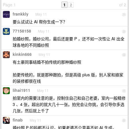
Page 1
1
of 2
2
frankkly
May 11
1
要么试试让 AI 帮你生成一下？
77158158
May 11
2
拍婚纱照，婚纱公司，最后还是要 P ，还不如一次性让 AI 出全
球各地的不同婚纱照
kinkin666
May 11
3
有土豪同事结婚不拍传统的那种婚纱照
拍更传统的，就是那种跟拍，但是高级 plus 版，别人家和娘家
的装修都很在线
lihai1911
May 11
4
拍室内的需要注意的是，控制住自己和自己老婆，室内一般精修
3 、4 张，超出的就大几十一张。拍完会让你挑，会引导你多选
几张，然后就上千了
finab
May 11
5
婚纱照 P 的妈都不认识，如果老婆不介意真不如 AI 生成。