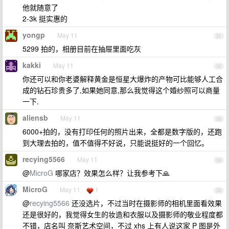
他就随意了
2-3k 挺实惠的
yongp
May 11
31
5299 拍的，相册目前在抽屉里面吃灰
kakki
May 11
32
你还可以和你老婆解释黄金是恒星大爆炸的产物可比能够人工合
成的钻石珍贵多了,如果她同意,那么我觉得这个婚纱照可以商量
一下.
aliensb
May 11
33
6000+拍的，没有打印任何的照片出来，全都是数字版的，还跑
到大理去拍的，值不值得不好说，只能说挺好的一个回忆。
recying5566
May 11
34
@
MicroG
哪家店？效果怎么样？让我参考下🙏
MicroG
May 11
1
35
@
recying5566
还没选片，不过当时在摄影师的相机里面看效果
还是很好的，我觉得女生的妆造和衣服以及摄影师的敬业程度都
不错，店名叫 奈斯艺术空间，不过 xhs 上有人说这家 P 图是外