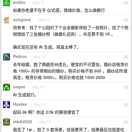
sndxu
May 12
92
如果你老婆不在乎 仪式感，情绪价值，怎么搞都行
songone
May 12
93
供参考：找了个公园约了个业余摄影师拍了一些照片，找了个照
相馆拍了三张婚纱照（做婚礼迎宾），共花费不到 1K 。
确实现在还有 AI 生成，简直太棒了。
Peikon
May 12
94
去年结婚，跑了两趟苏州虎丘，便宜的不可置信，婚纱店租赁价
格 1000+ 的非常相似的婚纱，购买价格不到 600 ，婚纱店所谓
高定，租赁价格 3000+，购买价格也就 1500-2000
visper
May 12
95
AI 生成就行。
Huelse
May 12
96
起码 6k 啊？你这 2/3k 的算很便宜了
slark2020
May 12
97
我花了 1w ，拍了 3 套场景，给我累死了，结果最后也就是吃