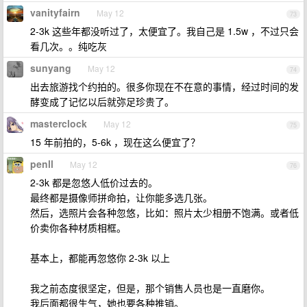
vanityfairn
May 12
73
2-3k 这些年都没听过了，太便宜了。我自己是 1.5w ，不过只会
看几次。。纯吃灰
sunyang
May 12
74
出去旅游找个约拍的。很多你现在不在意的事情，经过时间的发
酵变成了记忆以后就弥足珍贵了。
masterclock
May 12
75
15 年前拍的，5-6k ，现在这么便宜了？
penll
May 12
76
2-3k 都是忽悠人低价过去的。
最终都是摄像师拼命拍，让你能多选几张。
然后，选照片会各种忽悠，比如：照片太少相册不饱满。或者低
价卖你各种材质相框。
基本上，都能再忽悠你 2-3k 以上
我之前态度很坚定，但是，那个销售人员也是一直磨你。
我后面都很生气，她也要各种推销。