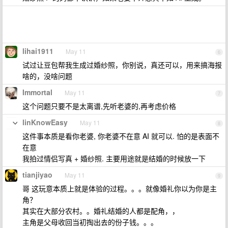
lihai1911
May 11
6
试过让豆包帮我生成过婚纱照，你别说，真还可以，用来搞海报
啥的，没啥问题
Immortal
May 11
7
这个问题只要不是太离谱,先听老婆的,再考虑价格
linKnowEasy
May 11
8
这件事本质是看你老婆, 你老婆不在意 AI 就可以. 怕的是表面不
在意
我拍过情侣写真 + 婚纱照. 主要用途就是结婚的时候放一下
tianjiyao
May 11
9
哥 这玩意本质上就是体验的过程。。。就像婚礼你以为你是主
角？
其实在大部分农村。。婚礼结婚的人都是配角，，
主角是父母收回当初掏出去的份子钱。。。