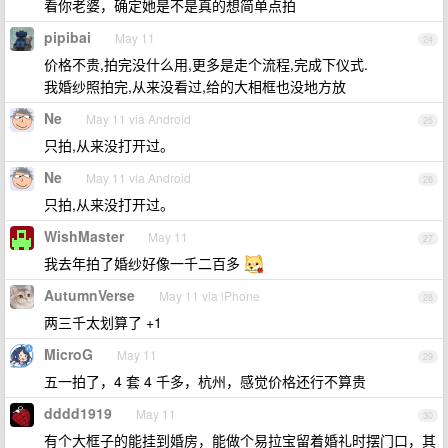
看你老婆，确定她是不是真的想简单点拍
pipibai
May 11
24
价格不贵,拍完没什么用,更多是走个流程,完成下仪式.
我婚纱照拍完,从来没看过,给的大相框也没地方放
Ne
May 11 via Android
25
只拍,从来没打开过。
Ne
May 11 via Android
26
只拍,从来没打开过。
WishMaster
May 11
27
我去年拍了婚纱好像一千二百多
AutumnVerse
May 11 via iPhone
28
两三千太划算了 +1
MicroG
May 11
29
五一拍了，4 套 4 千多，杭州，感觉价格还行不算贵
dddd1919
May 11
30
有个大框子的能挂到婚房，能做个易拉宝留着婚礼时摆门口，其