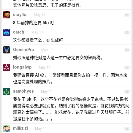
实体照片没啥意思，电子的还是得有。
stay4u
May 11
41
8 年前排的还要 5k+呢
catch
May 11
42
这你都嫌贵了么，ai 生成吧
GeminiPro
May 11
43
婚纱照这种绝对是人这一生中必定要交的智商税。
longaiwp
May 11
44
我建议直接 AI 搞，非常好看而且跟你去拍一模一样，因为本来
也是高度处理的照片。
samohyes
May 11
45
我花了 6k 多。这个不花老婆会觉得结婚少了点啥。不过如果老
婆觉得没必要那就别拍。结婚了我的感悟就是，能花钱解决的问
题真的太简单了。。。能花就花，花了我能过几天舒服日子。前
提是钱不多的话。。。
milkzizi
May 11
46