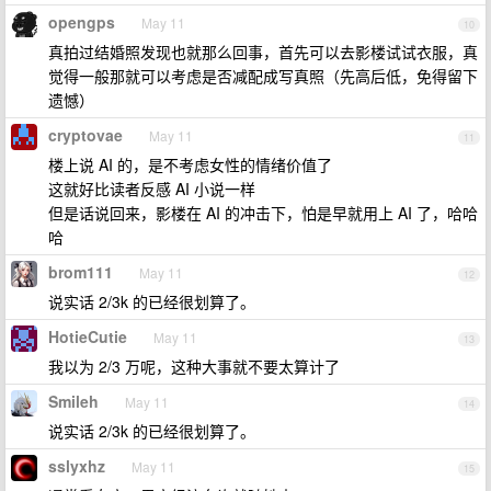
opengps
May 11
10
真拍过结婚照发现也就那么回事，首先可以去影楼试试衣服，真
觉得一般那就可以考虑是否减配成写真照（先高后低，免得留下
遗憾）
cryptovae
May 11
11
楼上说 AI 的，是不考虑女性的情绪价值了
这就好比读者反感 AI 小说一样
但是话说回来，影楼在 AI 的冲击下，怕是早就用上 AI 了，哈哈
哈
brom111
May 11
12
说实话 2/3k 的已经很划算了。
HotieCutie
May 11
13
我以为 2/3 万呢，这种大事就不要太算计了
Smileh
May 11
14
说实话 2/3k 的已经很划算了。
sslyxhz
May 11
15