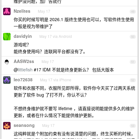
维护没问题，加广告就行
Nzelites
May 17
49
你买的时候写明是 2026.1 版终生使用也可以，写软件终生使用
一般是视为带维护了
davidyin
May 17 via Android
50
游戏呢？
能终身使用吗？连联网平台都没有了。
AASW2ss
May 17
51
@
littiefish
#17 IDM 不就是终身更新么？ 包括大版本
leo72638
May 17 via iPhone
52
软件和衣服不同，衣服所见即所得，软件你今天买了过两天系统
更新了软件 bug 了打不开，你认不认？
不想终身维护就不要写 lifetime ，请直接说明能提供多久的维护
更新，或者在什么情况下能提供维护更新。
seansong
May 17
53
这纯粹就是个附加约束有没有说清楚的问题，终生买断的时候，