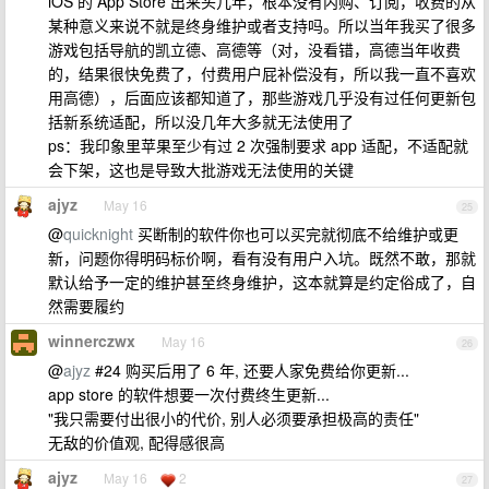
iOS 的 App Store 出来头几年，根本没有内购、订阅，收费的从
某种意义来说不就是终身维护或者支持吗。所以当年我买了很多
游戏包括导航的凯立德、高德等（对，没看错，高德当年收费
的，结果很快免费了，付费用户屁补偿没有，所以我一直不喜欢
用高德），后面应该都知道了，那些游戏几乎没有过任何更新包
括新系统适配，所以没几年大多就无法使用了
ps：我印象里苹果至少有过 2 次强制要求 app 适配，不适配就
会下架，这也是导致大批游戏无法使用的关键
ajyz
May 16
25
@
quicknight
买断制的软件你也可以买完就彻底不给维护或更
新，问题你得明码标价啊，看有没有用户入坑。既然不敢，那就
默认给予一定的维护甚至终身维护，这本就算是约定俗成了，自
然需要履约
winnerczwx
May 16
26
@
ajyz
#24 购买后用了 6 年, 还要人家免费给你更新...
app store 的软件想要一次付费终生更新...
"我只需要付出很小的代价, 别人必须要承担极高的责任"
无敌的价值观, 配得感很高
ajyz
May 16
2
27