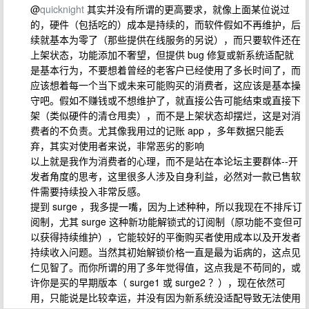
@
quicknight
其实并没有所谓的更高要求，就像上面某位说过
的，硬件（包括吃的）成本是持续的，而软件假如不再维护，后
续就基本为零了（那些提供在线服务的另说），而只要软件还在
上架状态，功能添加不奢望，但提供 bug 修复或新系统适配就
是基本行为，不要想着曾经的老客户已经使用了多长时间了，而
应该想着每一个当下或未来可能购买的消费者，这应该是基本操
守吧。假如不赚钱或不想维护了，就直接公告可能结束或直接下
架（类似硬件的清仓甩卖），而不是上架状态却摆烂，这是对消
费者的不负责。尤其像我用过的记账 app ，多年数据只能丢
弃，其实对使用者来说，非常恶劣的影响
以上就是我作为消费者的心理，而不是站在本论坛主要群体--开
发者角度的思考，这里很多人涉及自身利益，必然对一款已售软
件需要持续投入非常反感。
提到 surge ，我多提一嘴，因为上述种种，所以我现在不排斥订
阅制，尤其 surge 这种新功能解锁式的订阅制（原功能不变但可
以获得持续维护），它能较好的平衡购买者使用成本以及开发者
持续收入问题。当然其初始解锁价格一直是最为诟病的，这点见
仁见智了。而你所谓的用了多年觉得值，这点我是不苟同的，或
许你是买的早期版本（ surge1 或 surge2 ？），现在依然可
用，只能说是比较幸运，并没有因为新系统没适配导致无法使用