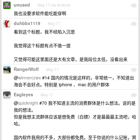
unused
May 17 via Android
73
我也没要求软件能吃能穿啊
duhbbx1119
May 17
74
看到这个标题，我不经陷入沉思
我觉得这个标题有点不值一提
又觉得可能这里面还是大有文章，是我段位太低，没看出来
RangerWolf
May 17
75
@
winnerczwx
#14 国内的情况是这样的，非常统一，不知道出
海会不会好点。特别是 iphone 、mac 的用户群体
Eagleyes
May 17
76
@
quicknight
#70 我不知道主流的消费群体是什么想法。说的是
我的想法。
但是我想主流群体应该是想免费（白嫖）才是最最最主流吧，哈
哈。
国内软件我用的不多，大部份都免费。至于你说的什么记账，冥