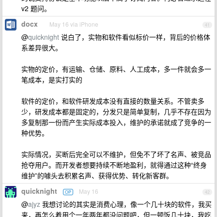
v2 题问。
docx
May 16 via iPhone
41
@
quicknight
说白了，实物和软件看似标价一样，背后的价格体
系差异很大。
实物的定价，有运输、仓储、原料、人工成本，多一件就会多一
笔成本，是实打实的
软件的定价，和软件研发成本没有直接的数量关系。不管卖多
少，研发成本都是固定的，分发只是简单复制，几乎不存在因为
多复制那一份而产生实际成本投入，维护的承诺就成了竞争的一
种优势。
实际情况，买断后完全可以不维护，但免不了坏了名声、被竞品
抢夺用户。而开发者想要持续不断地盈利，就得通过这种“终身
维护”的噱头去积累名声、获得优势、转化新客群。
quicknight
May 16
OP
42
@
ajyz
我想讨论的其实是消费心理，像一个几十块的软件，我买
来，再怎么着用个一年两年都没问题吧，但一顿饭几十块，我吃