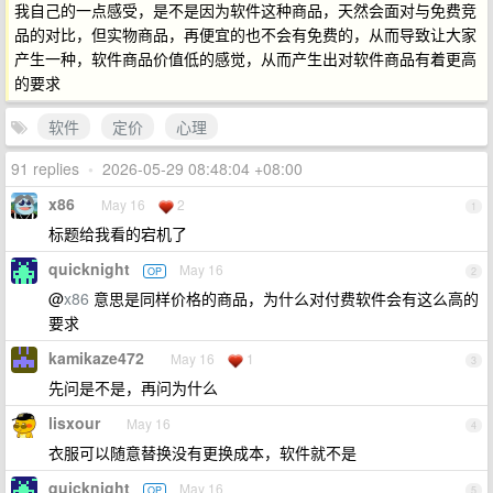
我自己的一点感受，是不是因为软件这种商品，天然会面对与免费竞
品的对比，但实物商品，再便宜的也不会有免费的，从而导致让大家
产生一种，软件商品价值低的感觉，从而产生出对软件商品有着更高
的要求
软件
定价
心理
91 replies
•
2026-05-29 08:48:04 +08:00
x86
May 16
2
1
标题给我看的宕机了
quicknight
May 16
OP
2
@
x86
意思是同样价格的商品，为什么对付费软件会有这么高的
要求
kamikaze472
May 16
1
3
先问是不是，再问为什么
lisxour
May 16
4
衣服可以随意替换没有更换成本，软件就不是
quicknight
May 16
OP
5