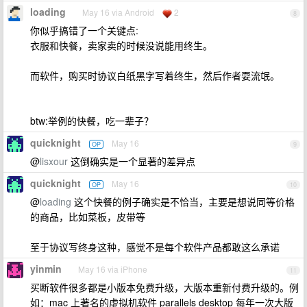
loading
May 16 via Android
2
8
你似乎搞错了一个关键点:
衣服和快餐，卖家卖的时候没说能用终生。
而软件，购买时协议白纸黑字写着终生，然后作者耍流氓。
btw:举例的快餐，吃一辈子？
quicknight
May 16
OP
9
@
lisxour
这倒确实是一个显著的差异点
quicknight
May 16
OP
10
@
loading
这个快餐的例子确实是不恰当，主要是想说同等价格
的商品，比如菜板，皮带等
至于协议写终身这种，感觉不是每个软件产品都敢这么承诺
yinmin
May 16 via iPhone
11
买断软件很多都是小版本免费升级，大版本重新付费升级的。例
如：mac 上著名的虚拟机软件 parallels desktop 每年一次大版