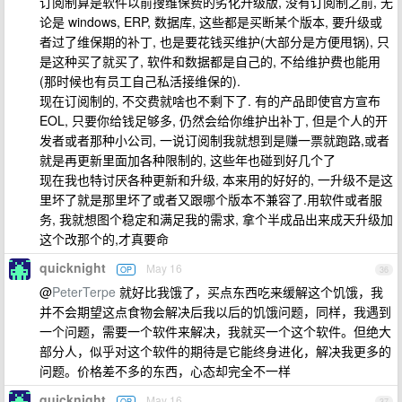
订阅制算是软件以前搜维保费的劣化升级版, 没有订阅制之前, 无
论是 windows, ERP, 数据库, 这些都是买断某个版本, 要升级或
者过了维保期的补丁, 也是要花钱买维护(大部分是方便甩锅), 只
是这种买了就买了, 软件和数据都是自己的, 不给维护费也能用
(那时候也有员工自己私活接维保的).
现在订阅制的, 不交费就啥也不剩下了. 有的产品即使官方宣布
EOL, 只要你给钱足够多, 仍然会给你维护出补丁, 但是个人的开
发者或者那种小公司, 一说订阅制我就想到是赚一票就跑路,或者
就是再更新里面加各种限制的, 这些年也碰到好几个了
现在我也特讨厌各种更新和升级, 本来用的好好的, 一升级不是这
里坏了就是那里坏了或者又跟哪个版本不兼容了.用软件或者服
务, 我就想图个稳定和满足我的需求, 拿个半成品出来成天升级加
这个改那个的,才真要命
quicknight
May 16
OP
36
@
PeterTerpe
就好比我饿了，买点东西吃来缓解这个饥饿，我
并不会期望这点食物会解决后我以后的饥饿问题，同样，我遇到
一个问题，需要一个软件来解决，我就买一个这个软件。但绝大
部分人，似乎对这个软件的期待是它能终身进化，解决我更多的
问题。价格差不多的东西，心态却完全不一样
quicknight
May 16
OP
37