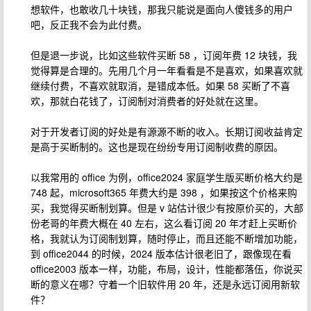
想软件，也敢收几十块钱，那我只能说是面向人傻钱多的用户
吧，反正我不会为此付费。
但是退一步说，比如这些软件买断 58 ，订阅年费 12 块钱，我
觉得算是合理的。先用几个月一年看看是不是喜欢，如果喜欢就
继续付费，不喜欢就取消，是错成本低。如果 58 买断了不喜
欢，那就白花钱了，订阅制对消费者的好处就在这里。
对于开发者订阅的好处是有源源不断的收入。长期订阅收益肯定
是高于买断制的。这也是现在纷纷专用订阅制收费的原因。
以我常用的 office 为例，office2024 家庭学生版买断价格大约是
748 起，microsoft365 年费大约是 398 ，如果按这个价格来购
买，我觉得买断制划算。但是 v 站估计很少有按原价买的，大部
份老哥的年费大概在 40 左右，这么看订阅 20 年才赶上买断价
格，我就认为订阅制划算，随时停止，而且还能不断增加功能，
到 office2044 的时候，2024 版本估计很老旧了，跟像现在看
office2003 版本一样，功能，布局，设计，性能都落伍，你说买
断的意义在哪？守着一个旧软件用 20 年，还是永远订阅用新软
件？