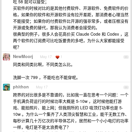
吃 58 就可以接受；
买软件的时候对比的是其他付费软件、开源软件、免费软件的价
格，如果你的软件和开源软件没有拉开差距，那消费者心理当然
不能接受；如果你的付费软件比开源的强非常多，或者压根没有
开源或免费的替代，那我认为消费者会接受的。
很典型的例子，很多人会花高价买 Claude Code 和 Codex ，这
两个软件的订阅费可比吃饭要贵的多吧，为什么大家都能接受
呢？
NewMoorj
May 17
1
65
同类和同类比啊，不同类怎么比。
洗脚一次 799 ，不能吃也不能穿呢。
phithon
May 17
66
跨界的对比很多是不靠谱的，比如我一直在思考一个问题：一个
手机满负荷运行的时候功率大概是 5-10w ，这时候他能打游
戏、能拍照片、能上网；但我厕所的 LED 吸顶灯功率也是 5-
10w 。为什么一个集齐了人类顶尖智慧和工业，能干无数工作、
每秒计算几十万亿次的半导体芯片，居然和一个小小电灯的功率
一样，电灯是不是太浪费电了？