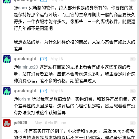
@
docx
买断制的软件，绝大部分也是终身所有的，你要做的就
是保持好那个运行环境，而且它的生命周期比一般的商品要长久
得多，一件衣服才能穿多久，像那些二三十的离线软件，随便运
行几年都不是问题吧
我想表达的是，为什么同样价格的商品，大家心态会有如此大的
差异
quicknight
May 16
OP
38
@
laminux29
这是站在商家的立场上看会有成本这些东西的考
量，站在消费者立场，应该不会考虑这么多吧，我主要是好奇这
种消费心理，差不多的价格，期望差异过大
quicknight
May 16
OP
39
@
forisra
所以我就是想搞清楚，实物消费，和软件产品消费，这
个差异性的原因是啥，这背后的心理动机是啥，然后想看看有没
有办法来打破这个认知差异
js9528
May 16 via iPhone
40
op ，不有实实在在的例子，小火箭和 surge ，最近 surge 被骂
的说支持协议是基本功能以后不属于订阅内容。何必舍近求远在