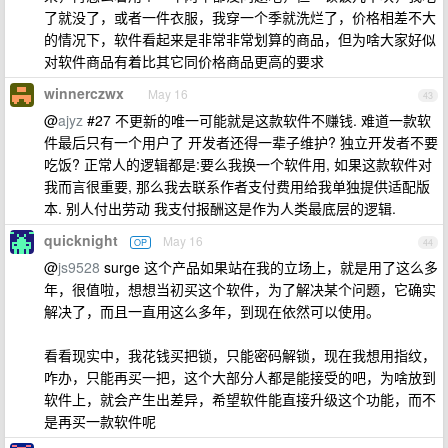
了就没了，或者一件衣服，我穿一个季就洗烂了，价格相差不大
的情况下，软件看起来是非常非常划算的商品，但为啥大家好似
对软件商品有着比其它同价格商品更高的要求
winnerczwx
May 16
43
@
ajyz
#27 不更新的唯一可能就是这款软件不赚钱. 难道一款软
件最后只有一个用户了 开发者还得一辈子维护? 独立开发者不要
吃饭? 正常人的逻辑都是:要么我换一个软件用, 如果这款软件对
我而言很重要, 那么我去联系作者支付费用给我单独提供适配版
本. 别人付出劳动 我支付报酬这是作为人类最底层的逻辑.
quicknight
May 16
OP
44
@
js9528
surge 这个产品如果站在我的立场上，就是用了这么多
年，很值啦，想想当初买这个软件，为了解决某个问题，它确实
解决了，而且一直用这么多年，到现在依然可以使用。
看看现实中，我花钱买把锁，只能密码解锁，现在我想用指纹，
咋办，只能再买一把，这个大部分人都是能接受的吧，为啥放到
软件上，就会产生出差异，希望软件能直接升级这个功能，而不
是再买一款软件呢