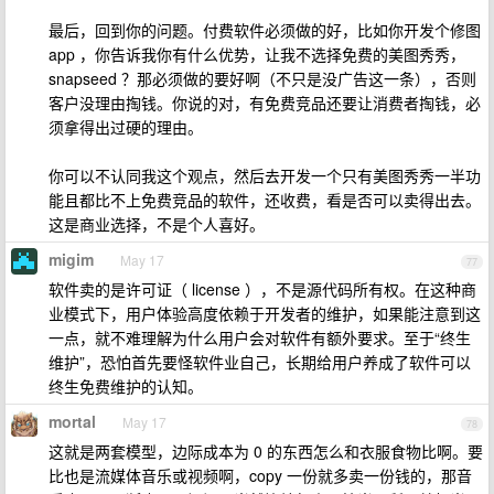
最后，回到你的问题。付费软件必须做的好，比如你开发个修图
app ，你告诉我你有什么优势，让我不选择免费的美图秀秀，
snapseed ？那必须做的要好啊（不只是没广告这一条），否则
客户没理由掏钱。你说的对，有免费竞品还要让消费者掏钱，必
须拿得出过硬的理由。
你可以不认同我这个观点，然后去开发一个只有美图秀秀一半功
能且都比不上免费竞品的软件，还收费，看是否可以卖得出去。
这是商业选择，不是个人喜好。
migim
May 17
77
软件卖的是许可证（ license ），不是源代码所有权。在这种商
业模式下，用户体验高度依赖于开发者的维护，如果能注意到这
一点，就不难理解为什么用户会对软件有额外要求。至于“终生
维护”，恐怕首先要怪软件业自己，长期给用户养成了软件可以
终生免费维护的认知。
mortal
May 17
78
这就是两套模型，边际成本为 0 的东西怎么和衣服食物比啊。要
比也是流媒体音乐或视频啊，copy 一份就多卖一份钱的，那音