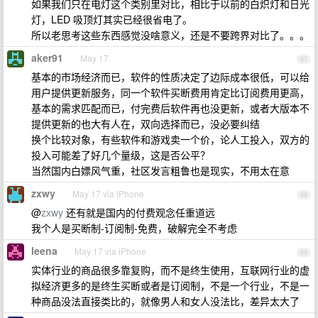
如果我们只在电灯这个类别里对比，相比于以前的白炽灯和日光
灯，LED 吸顶灯其实已经很省电了。
所以老思考这些东西感觉没啥意义，还是不要跨界对比了。。。
aker91
May 17
67
基本的市场经济而已，软件的性质决定了边际成本很低，可以给
用户提供更新服务，同一个软件买断费用肯定比订阅费用更高，
基本的需求匹配而已，付完费后软件再也没更新，或者大版本不
提供更新的也大有人在，双向选择而已，没必要纠结
换个比较对象，有些软件和游戏卖一个价，论人工投入，双方的
投入可能差了好几个量级，这是否公平？
当然国内白嫖风气重，社区发言粗鲁也是现实，不用太在意
zxwy
May 17 via iPhone
68
@
zxwy
还有就是国内的付费观念任重道远
我个人是买断制-订阅制-免费，破解完全不考虑
leena
May 17 via iPhone
69
实体行业的商品很多靠复购，而不是终生使用，互联网行业的虚
拟经济更多的是终生买断或者是订阅制，不是一个行业，不是一
种商品没法直接类比的，就像男人和女人没法比，差异太大了