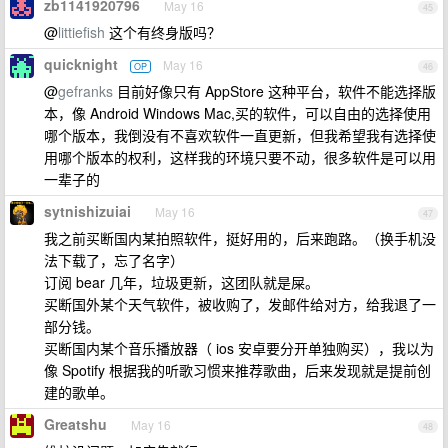
zb1141920796
May 16
45
@
littiefish
这个有终身版吗？
quicknight
May 16
OP
46
@
gefranks
目前好像只有 AppStore 这种平台，软件不能选择版
本，像 Android Windows Mac,买的软件，可以自由的选择使用
哪个版本，我倒没有不喜欢软件一直更新，但我希望我有选择使
用哪个版本的权利，这样我的环境只要不动，很多软件是可以用
一辈子的
sytnishizuiai
May 16
47
我之前买断国内某拍照软件，挺好用的，后来跑路。（换手机没
法下载了，忘了名字）
订阅 bear 几年，垃圾更新，这团队就是屎。
买断国外某个天气软件，被收购了，发邮件给对方，给我退了一
部分钱。
买断国内某个音乐播放器（ ios 安卓要分开单独购买），我以为
像 Spotify 根据我的听歌习惯来推荐歌曲，后来发现就是提前创
建的歌单。
Greatshu
May 16
48