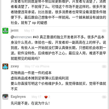
开发者写的到底是带不带后续更新维护，开发者写清楚了，消费
者看清楚了，不就得了么。可惜这个市场不是这样的，很多开发
者随便违背承诺，比比皆是，很多消费者也常常没看清楚条件随
便下手，最后跟自己想象中不一样就闹。一个越来越没有诚信的
社会，就有了 op 的疑惑
jetttt
May 17
54
@
winnerczwx
#43 真正靠谱的独立开发者并不多。很多产品本
身没什么亮点，体验也一般，开发者却一副高高在上的样子。说
到底，有些人从一开始就没打算认真做长期，只想趁机会收割一
波。软件没特色，后续维护也不上心，最后没人用，难道不是早
就能预见的结局吗？
zxwy
May 17 via iPhone
55
实物商品一件是一件的成本
虚拟商品成本摊到足够薄以后是纯利润
要么你直接写明这个价格维护多久，我觉得值就买，觉得不值就
不买
Eagleyes
May 17
2
56
先问是不是，在说为什么！