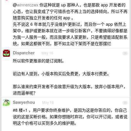
@
winnerczwx
你这种就是 up 那种人，也是那款 app 开发者的
心态，也让我变成了宁可错杀也不再上当的选择倾向，所以不再
随意购买独立开发者的任何 app 。
先不说这 6 年本就几乎没维护/更新过，而且你一个 app 依然上
架中，维护或更新本就在进一步吸引新客户，不要搞得好像都是
为我一人服务一般，而且我要求人家更新，只是希望能适配新系
统，如果这都做不到，那不如主动下架而不是在那摆烂
Dispatcher
May 16
28
所以软件更推崇的是订阅制。
前边有人提到，小版本购买后免费更，大版本付费更。
那么谁来约束开发者不会故意升级为大版本，放弃小版本用户，
进而逼单呢？
Sawyerhou
May 16
29
#8 楼+1 ，用户要求你终身维护，是因为这是你答应的，你自己
说的这是买断价格。如果你想随时弃坑，你可以开订阅，或者说
明这个价格可以买到多久的维护期。