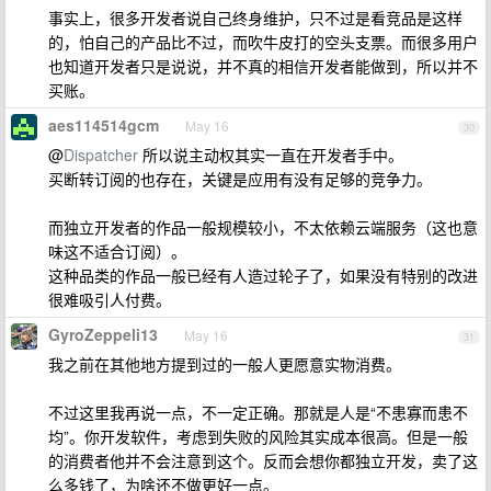
事实上，很多开发者说自己终身维护，只不过是看竞品是这样
的，怕自己的产品比不过，而吹牛皮打的空头支票。而很多用户
也知道开发者只是说说，并不真的相信开发者能做到，所以并不
买账。
aes114514gcm
May 16
30
@
Dispatcher
所以说主动权其实一直在开发者手中。
买断转订阅的也存在，关键是应用有没有足够的竞争力。
而独立开发者的作品一般规模较小，不太依赖云端服务（这也意
味这不适合订阅）。
这种品类的作品一般已经有人造过轮子了，如果没有特别的改进
很难吸引人付费。
GyroZeppeli13
May 16
31
我之前在其他地方提到过的一般人更愿意实物消费。
不过这里我再说一点，不一定正确。那就是人是“不患寡而患不
均”。你开发软件，考虑到失败的风险其实成本很高。但是一般
的消费者他并不会注意到这个。反而会想你都独立开发，卖了这
么多钱了，为啥还不做更好一点。