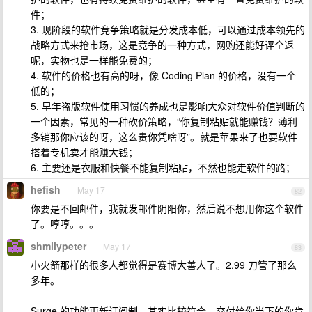
件；
3. 现阶段的软件竞争策略就是分发成本低，可以通过成本领先的
战略方式来抢市场，这是竞争的一种方式，网购还能好评全返
呢，实物也是一样能免费的；
4. 软件的价格也有高的呀，像 Coding Plan 的价格，没有一个
低的；
5. 早年盗版软件使用习惯的养成也是影响大众对软件价值判断的
一个因素，常见的一种砍价策略，“你复制粘贴就能赚钱？薄利
多销那你应该的呀，这么贵你凭啥呀”。就是苹果来了也要软件
搭着专机卖才能赚大钱；
6. 主要还是衣服和快餐不能复制粘贴，不然也能走软件的路；
hefish
May 17
82
你要是不回邮件，我就发邮件阴阳你，然后说不想用你这个软件
了。哼哼。。。
shmilypeter
May 17
83
小火箭那样的很多人都觉得是赛博大善人了。2.99 刀管了那么
多年。
Surge 的功能更新订阅制，其实比较符合，交付给你当下的你肯