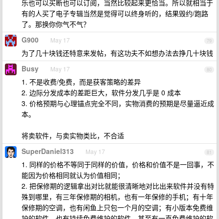
乐也可以买断也可以订阅，当然比较起来更恰当。所以就相当于
有的人买了电子专辑当然是觉得可以终身听的，结果毁约/跑路
了。那换你你气不气？
G900
May 17
79
为了几十块钱还特意来发帖，有这功夫不如想办法去挣几十块钱
Busy
May 17
80
1. 不是收费/免费，而是获客策略的差异
2. 边际分发成本的差距巨大，软件分发几乎是 0 成本
3. 价格预期与心理锚点完全不同，实物消费的预期是尽量逼近成
本。
将卖软件，与卖实物类比，不合适
SuperDaniel313
May 17
81
1. 同样的价格不等同于同样的价值，价格和价值不是一回事，不
能因为价格相同就认为价值相同；
2. 把保修期的逻辑拿出对比就能很清晰地对比出来软件并没有特
殊到哪里，有三年保修期的相机，也有一年保修的手机；有十年
保修期的空调，也有闲鱼上只包一个月的空调；有小版本免费维
护的软件，也有持续免费维护的软件，甚至有一直免费维护的软