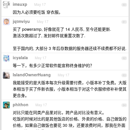
imsuxp
May 17
60
因为人必须要吃饭 穿衣服。
jqtmviyu
May 17
61
买了 poweramp, 好像就花了 14 人民币, 至今还能更新.
激活次数超过了, 发封邮件就重置次数了.
至于国内的, 大部分 3 年后存数据的服务器还续不续费都不好说.
icyalala
May 17
62
等一下，有多少正常软件能宣称终身维护的？
IslandOwnerHuang
May 17
63
我能接受的是大版本每次升级需要付费，小版本补丁免费。大版
本相当于买了件新衣服，小版本相当于对这个衣服修修补补使其
更合身。
phithon
May 17
64
对比只能在同类产品里对比，跨产品对比没有意义。
吃饭的时候对比的是其他饭店的价格、外卖的价格、自己做饭的
价格，如果自己做饭也要花 30 块，还要浪费时间，那我在外面