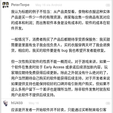
PeterTerpe
May 16 via Android
15
我认为标题的例子不恰当：从产品类型看，食物和衣服这种实体
产品是买一件少一件的有限资源，商家每出售一份商品有其对应
的成本和利润；而出售软件本身是没有成本的，软件的成本在软
件开发。
一般情况下，消费者购买了产品后都期待享受质保服务：我买甜
筒要是里面有虫子我会找负责人，买的衣服穿两天坏了我会退换
货，相应的，我买的软件要是有 bug 我也希望开发者能修复。
但一次性购买软件的性质不能一概而论。对于游戏来讲，如果一
个软件在售卖时处于 Early Access 或承诺后续添加新内容，玩
家理应期待免费获得后续更新。除此之外就没有什么绝对的了，
用户当然期待自己购买的软件能获得后续支持，对于开发者来说
如果提供支持也能保持较好的口碑并吸引新用户购买，但如果不
这么多用户留下一个差评也是理所当然，除非软件发售时就告知
用户此软件不提供后续支持。
hfJ433
May 16
16
应该是开发者一开始软件并不好卖，只能通过买断制来吸引客