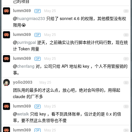
己的项目
lumm369
May 25
OP
29
@
huangmiao233
只给了 sonnet 4.6 的权限，其他模型没有权
限用😭
lumm369
May 25
OP
30
@
purringpal
逆天，之前确实让执行脚本统计代码行数，现在统
计 Token 用量
lumm369
May 25
OP
31
@
chenfang
对，公司只给 API 地址和 key ，个人不用管报销的
事。
yolio2003
May 25
32
团队用的最多的才这么点，放心吧，绝对会叫停的，用得起
claude 的厂不多
lumm369
May 25
OP
33
@
wetalk
只给 key ，看不到具体账单，估计走的是 0.x 的倍
率，要不然这么贵领导也不傻
lumm369
May 25
OP
34