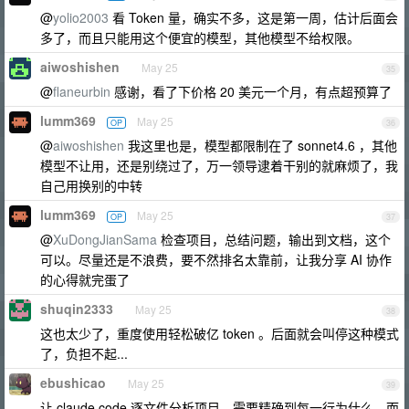
@
yolio2003
看 Token 量，确实不多，这是第一周，估计后面会
多了，而且只能用这个便宜的模型，其他模型不给权限。
aiwoshishen
May 25
35
@
flaneurbin
感谢，看了下价格 20 美元一个月，有点超预算了
lumm369
May 25
OP
36
@
aiwoshishen
我这里也是，模型都限制在了 sonnet4.6 ，其他
模型不让用，还是别绕过了，万一领导逮着干别的就麻烦了，我
自己用换别的中转
lumm369
May 25
OP
37
@
XuDongJianSama
检查项目，总结问题，输出到文档，这个
可以。尽量还是不浪费，要不然排名太靠前，让我分享 AI 协作
的心得就完蛋了
shuqin2333
May 25
38
这也太少了，重度使用轻松破亿 token 。后面就会叫停这种模式
了，负担不起...
ebushicao
May 25
39
让 claude code 逐文件分析项目，需要精确到每一行为什么，而