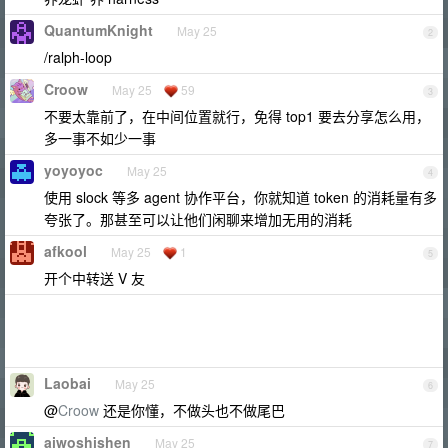
QuantumKnight
May 25
2
/ralph-loop
Croow
May 25
59
3
不要太靠前了，在中间位置就行，免得 top1 要去分享怎么用，
多一事不如少一事
yoyoyoc
May 25
4
使用 slock 等多 agent 协作平台，你就知道 token 的消耗量有多
夸张了。那甚至可以让他们闲聊来增加无用的消耗
afkool
May 25
1
5
开个中转送 V 友
Laobai
May 25
6
@
Croow
还是你懂，不做头也不做尾巴
aiwoshishen
May 25
7