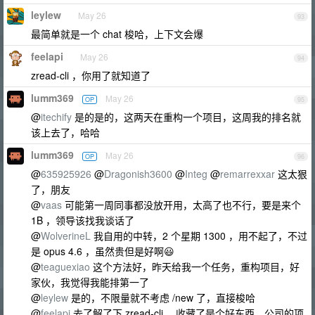
leylew
May 26
93
最简单就是一个 chat 梭哈，上下文会爆
feelapi
May 26
94
zread-cli ，你用了就知道了
lumm369
May 26
OP
95
@
itechify
是的是的，这两天在重构一个项目，这周我的排名就
该上去了，哈哈
lumm369
May 26
OP
96
@
635925926
@
Dragonish3600
@
Integ
@
remarrexxar
这太狠
了，朋友
@
vaas
可能第一周同事都没放开用，太高了也不行，要是来个
1B ，领导该找我谈话了
@
WolverineL
我自用的中转，2 个星期 1300 ，用不起了，不过
是 opus 4.6 ，虽然贵但是好啊😃
@
teaguexiao
这个方法好，昨天给我一个任务，重构项目，好
家伙，我觉得我能排第一了
@
leylew
是的，不限量就不考虑 /new 了，直接梭哈
@
feelapi
去了解了下 zread-cli ，收藏了是个好东西，公司的项