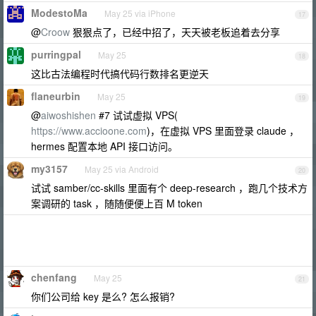
ModestoMa
May 25 via iPhone
17
@
Croow
狠狠点了，已经中招了，天天被老板追着去分享
purringpal
May 25
18
这比古法编程时代搞代码行数排名更逆天
flaneurbin
May 25
19
@
aiwoshishen
#7 试试虚拟 VPS(
https://www.accioone.com
)，在虚拟 VPS 里面登录 claude ，
hermes 配置本地 API 接口访问。
my3157
May 25 via Android
20
试试 samber/cc-skills 里面有个 deep-research ，跑几个技术方
案调研的 task ，随随便便上百 M token
chenfang
May 25
21
你们公司给 key 是么? 怎么报销?