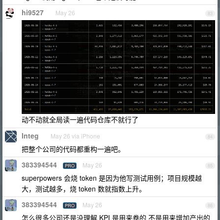
hi9527
May 26
83
动不动就全局读一遍代码仓库不就行了
Integ
May 26 via iPhone
84
把整个公司的代码都重构一遍吧。
383394544
May 26
PRO
85
superpowers 会烧 token 是因为他写测试用例；项目规模越
大，测试越多，烧 token 数就指数上升。
383394544
May 26
PRO
86
怎么很多公司还是没理解 KPI 是用来卷的 不是用来增加产出的