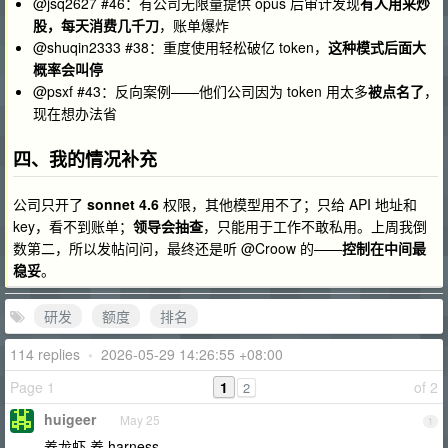
@jsq2627 #46：有公司无限量提供 opus 后审计发现
有人用来炒
股，每天消费几千刀
，账单爆炸
@shuqin2333 #38：重度使用轻松破亿 token，
这种模式后面大
概率会叫停
@psxf #43：反向案例——他们公司因为 token 用太多
被点名了
，
现在想办法省
四、我的情况补充
公司只开了
sonnet 4.6
权限，其他模型用不了；只给 API 地址和
key，看不到账单；
领导会抽查
，只能用于工作不敢私用。上周我倒
数第二，所以发帖问问，最终还是听 @Croow 的——
控制在中间最
稳妥
。
研发
额度
排名
114 replies
•
2026-05-29 14:26:55 +08:00
Page 1
1
of 2
2
huigeer
May 25
1
养龙虾 养 harness