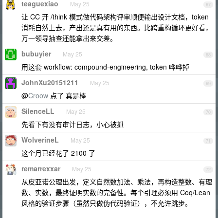
teaguexiao
May 25
67
让 CC 开 /think 模式做代码架构评审顺便输出设计文档，token
消耗自然上去，产出还是真有用的东西。比跨重构循环更好看，
万一领导抽查还能拿出来交差。
bubuyier
May 25
68
用这套 workflow: compound-engineering, token 哗哗掉
JohnXu20151211
May 25
69
@
Croow
点了 真是棒
SilenceLL
May 25
70
先看下有没有审计日志，小心被抓
WolverineL
May 25
71
这个月已经花了 2100 了
remarrexxar
May 25
72
从皮亚诺公理出发，定义自然数加法、乘法，再构造整数、有理
数、实数，最终证明实数的完备性。每个引理必须用 Coq/Lean
风格的验证步骤（虽然只做伪代码验证），不允许跳步。