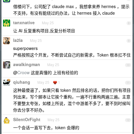
借楼问下，公司配了 claude max ，我想拿来养 hermes ，提示
不支持，有没有能绕过的办法，让 hermes 接入 claude
tanxnative
May 25
8
让 AI 反复重构项目,反复分析项目
la2la
May 25
9
superpowers
严格按照这个开发，不断尝试自己的新需求，Token 根本扛不住
awalkingman
May 25
10
@
Croow
这是真懂的 上班有经验的
qiuhang
May 25
1
11
这种最傻逼了，如果只看 token 然后排名的话，把你们所有项目
列出来，写个脚本让它挨个重构，一遍不行重构两遍三遍。主意
不要整太夸张，如楼上所说，混个中游差不多了，要不到时候叫
你去分享不好办。
SilentOrFight
May 25
12
一个会话一直写下去，token 会爆的