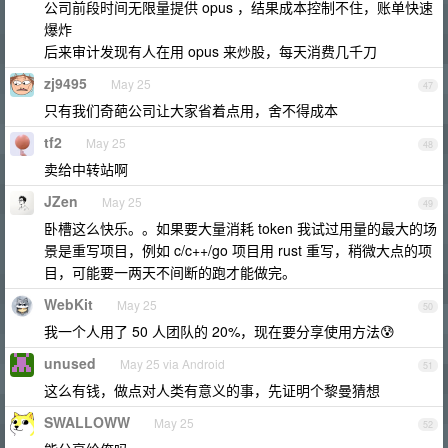
公司前段时间无限量提供 opus ，结果成本控制不住，账单快速
爆炸
后来审计发现有人在用 opus 来炒股，每天消费几千刀
zj9495
May 25
47
只有我们奇葩公司让大家省着点用，舍不得成本
tf2
May 25
48
卖给中转站啊
JZen
May 25
49
卧槽这么快乐。。如果要大量消耗 token 我试过用量的最大的场
景是重写项目，例如 c/c++/go 项目用 rust 重写，稍微大点的项
目，可能要一两天不间断的跑才能做完。
WebKit
May 25
50
我一个人用了 50 人团队的 20%，现在要分享使用方法😰
unused
May 25 via Android
51
这么有钱，做点对人类有意义的事，先证明个黎曼猜想
SWALLOWW
May 25
52