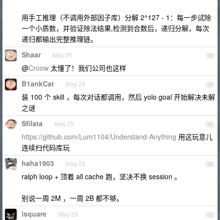
用手工推理（不调用外部因子库）分解 2^127 - 1：每一步试除
一个小质数，并验证除法结果,检测到合数后，递归分解，每次
递归都输出完整推理链。
Shaar
May 25
73
@
Croow
太懂了！我们公司也这样
B1ankCat
May 25
74
装 100 个 skill ，每次对话都调用，然后 yolo goal 开始解决未解
之谜
Sfilata
May 25
75
https://github.com/Lum1104/Understand-Anything
用这玩意儿
连续扫代码库玩
haha1903
May 25
76
ralph loop + 顶着 all cache 跑，坚决不换 session 。
别说一周 2M ，一周 2B 都不够。
isquare
May 25
77