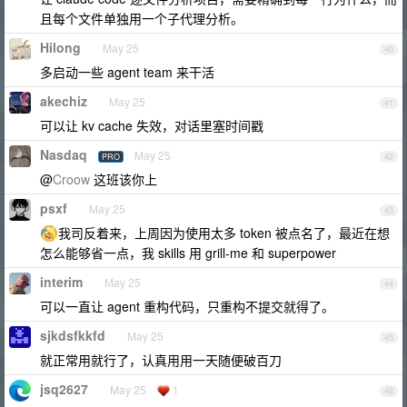
且每个文件单独用一个子代理分析。
Hilong
May 25
40
多启动一些 agent team 来干活
akechiz
May 25
41
可以让 kv cache 失效，对话里塞时间戳
Nasdaq
May 25
PRO
42
@
Croow
这班该你上
psxf
May 25
43
我司反着来，上周因为使用太多 token 被点名了，最近在想
怎么能够省一点，我 skills 用 grill-me 和 superpower
interim
May 25
44
可以一直让 agent 重构代码，只重构不提交就得了。
sjkdsfkkfd
May 25
45
就正常用就行了，认真用用一天随便破百刀
jsq2627
May 25
1
46