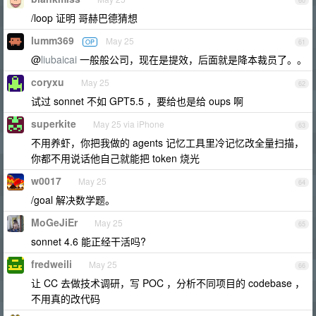
60
/loop 证明 哥赫巴德猜想
lumm369
May 25
OP
61
@
liubaicai
一般般公司，现在是提效，后面就是降本裁员了。。
coryxu
May 25
62
试过 sonnet 不如 GPT5.5 ，要给也是给 oups 啊
superkite
May 25 via iPhone
63
不用养虾，你把我做的 agents 记忆工具里冷记忆改全量扫描，
你都不用说话他自己就能把 token 烧光
w0017
May 25
64
/goal 解决数学题。
MoGeJiEr
May 25
65
sonnet 4.6 能正经干活吗?
fredweili
May 25
66
让 CC 去做技术调研，写 POC ，分析不同项目的 codebase ，
不用真的改代码