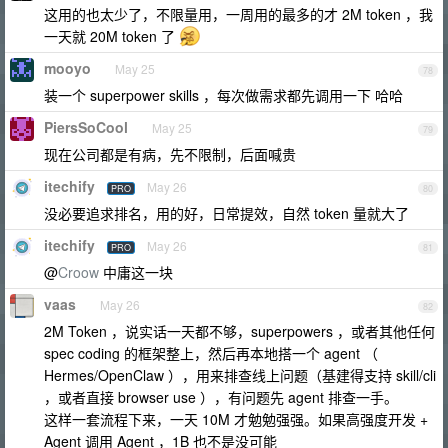
这用的也太少了，不限量用，一周用的最多的才 2M token ，我
一天就 20M token 了
mooyo
May 25
78
装一个 superpower skills ，每次做需求都先调用一下 哈哈
PiersSoCool
May 25
79
现在公司都是有病，先不限制，后面喊贵
itechify
May 26
PRO
80
没必要追求排名，用的好，日常提效，自然 token 量就大了
itechify
May 26
PRO
81
@
Croow
中庸这一块
vaas
May 26
82
2M Token ，说实话一天都不够，superpowers ，或者其他任何
spec coding 的框架整上，然后再本地搭一个 agent （
Hermes/OpenClaw ），用来排查线上问题（基建得支持 skill/cli
，或者直接 browser use ），有问题先 agent 排查一手。
这样一套流程下来，一天 10M 才勉勉强强。如果高强度开发 +
Agent 调用 Agent ，1B 也不是没可能