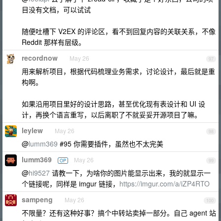
目没有文档，可以试试
随便吐槽下 V2EX 的评论区，看不到回复内容的关联关系，不像
Reddit 那样有层级。
recordnow
May 26
97
用来解析项目，根据代码梳理业务需求，讨论设计，最后就是重
构啊。
如果沿用项目里好的设计思路，甚至优化现有表设计和 UI 设
计，再换个语言重写，以后离职了不就妥妥开源项目了嘛。
leylew
May 26
98
@
lumm369
#95 你需要插件，虽然也不太完美
lumm369
May 26
OP
99
@
hi9527
请教一下，为啥你的图片能显示出来，我的就显示一
个链接呢，同样是 imgur 链接，
https://imgur.com/a/iZP4RTO
sampeng
May 26
100
不限量？还有这种好事？搞个中转站卖掉一部分。自己 agent 站