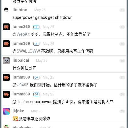
能分享给俺吗
litchinn
May 25
53
superpower gstack get-shit-down
lumm369
May 25
OP
54
@
WebKit
哈哈，我得控制点，不能太靠前了
lumm369
May 25
OP
55
@
SWALLOWW
不敢啊，只能用来写工作代码
liubaicai
May 25
56
什么神仙公司
lumm369
May 25
OP
57
@
zj9495
我们刚开始，估计用的多了就不舍得了
lumm369
May 25
OP
58
@
litchinn
superpower 提到了 4 次，看来这个是消耗大户
jkjoke
May 25
59
那是账单还没爆炸
blankmiss
May 25