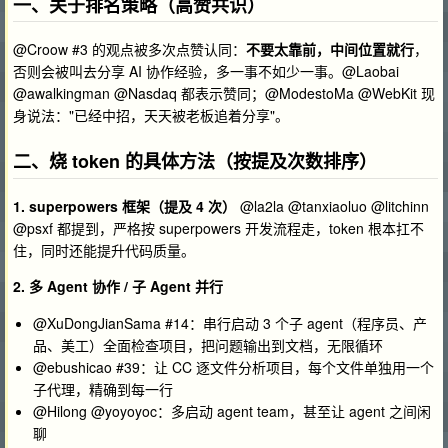
一、关于排名策略（高赞共识）
@Croow #3 的观点被多次点赞认同：
不要太靠前，中间位置就行
，
否则会被叫去分享 AI 协作经验，多一事不如少一事。@Laobai
@awalkingman @Nasdaq 都表示赞同；@ModestoMa @WebKit 现
身说法："已经中招，天天被老板追着分享"。
二、烧 token 的具体方法（按提及次数排序）
1. superpowers 框架（提及 4 次）
@la2la @tanxiaoluo @litchinn
@psxf 都提到，严格按 superpowers 开发流程走，token 根本扛不
住，同时还能提升代码质量。
2. 多 Agent 协作 / 子 Agent 并行
@XuDongJianSama #14：串行启动 3 个子 agent（程序员、产
品、美工）全面检查项目，把问题输出到文档，无限循环
@ebushicao #39：让 CC 逐文件分析项目，每个文件单独用一个
子代理，精确到每一行
@Hilong @yoyoyoc：多启动 agent team，甚至让 agent 之间闲
聊