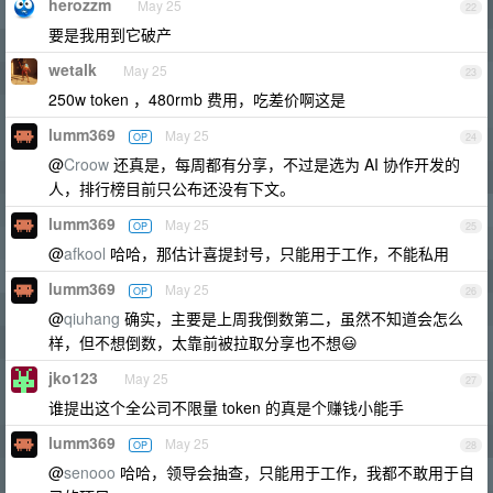
herozzm
May 25
22
要是我用到它破产
wetalk
May 25
23
250w token ，480rmb 费用，吃差价啊这是
lumm369
May 25
OP
24
@
Croow
还真是，每周都有分享，不过是选为 AI 协作开发的
人，排行榜目前只公布还没有下文。
lumm369
May 25
OP
25
@
afkool
哈哈，那估计喜提封号，只能用于工作，不能私用
lumm369
May 25
OP
26
@
qiuhang
确实，主要是上周我倒数第二，虽然不知道会怎么
样，但不想倒数，太靠前被拉取分享也不想😃
jko123
May 25
27
谁提出这个全公司不限量 token 的真是个赚钱小能手
lumm369
May 25
OP
28
@
senooo
哈哈，领导会抽查，只能用于工作，我都不敢用于自