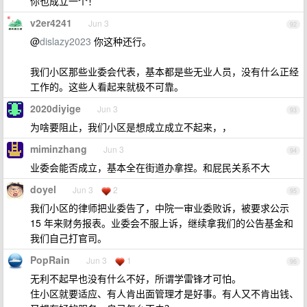
你也成立一个！
v2er4241
Jun 3
92
@
dislazy2023
你这种还行。
我们小区那些业委会代表，基本都是些无业人员，没有什么正经
工作的。这些人看起来就极不可靠。
2020diyige
Jun 3
93
为啥要阻止，我们小区是想成立成立不起来，，
miminzhang
Jun 3
94
业委会能否成立，基本全在街道办拿捏。和屁民关系不大
doyel
Jun 3
2
95
我们小区的律师把业委告了，中院一审业委败诉，被要求公示
15 年来财务报表。业委会不服上诉，继续拿我们的公告基金和
我们自己打官司。
PopRain
Jun 3
1
96
无利不起早也没有什么不好，所谓学雷锋才可怕。
住小区就要适应、有人肯出面管理才是好事。有人又不肯出钱、