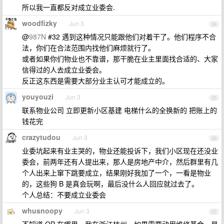
所以我一直都反对成立业委会.
woodfizky
Jun 3
34
@
987N
#32 遇到这种情况只能跟他们对着干了。他们程序不合
法，你们在合法范围内找他们麻烦就行了。
或者如果你们物业也不靠谱，那干脆在业主里面找合适的、大家
信得过的人去成立业委会。
反正这东西是需要大部分业主认可才能成立的。
youyouzi
Jun 3
35
联系物业公司 立即更新小区基建 电梯什么的全换新的 把账上的
钱花完
crazytudou
Jun 3
36
业委坑起来有业主哭的，物业还能投诉下，我们小区现在还没业
委会，前两年还有人提出来，那人是房地产中介，然后群里有几
个人出来上窜下跳要成立，结果刚好我加了一个，一看是物业
的，这些狗 B 是真会玩啊，最后没什么人回应就过去了。
个人总结：不要成立业委会
whusnoopy
Jun 3
37