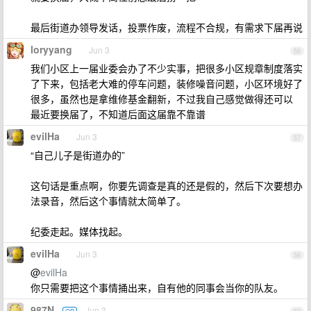
最后街道办领导发话，投票作废，流程不合规，有需求下届再说
loryyang
Jun 3
56
我们小区上一届业委会办了不少实事，把很多小区规章制度落实
了下来，包括老大难的停车问题，装修噪音问题，小区环境好了
很多，虽然也是拿维修基金翻新，不过我自己感觉做得还可以
最近要换届了，不知道后面这届靠不靠谱
evilHa
Jun 3
57
“自己儿子是街道办的”
这句话是重点啊，你要先调查是真的还是假的，然后下次要想办
法录音，然后这个事情就太简单了。
纪委走起。媒体找起。
evilHa
Jun 3
58
@
evilHa
你只需要把这个事情捅出来，自有他的同事会当你的队友。
987N
Jun 3