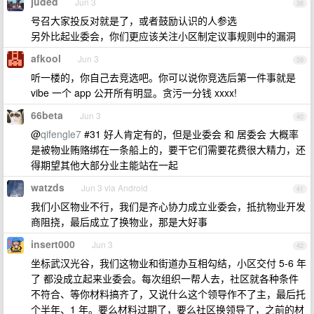
juded
Jun 3
38
号召大家投反对就是了，或者鼓励认识的人参选
另外比起业委会，你们更应该关注小区制定议事规则中的漏洞
afkool
Jun 3
39
听一楼的，你自己去竞选吧。你可以说你竞选后第一件事就是
vibe 一个 app 公开所有明显。贪污一分钱 xxxx!
66beta
Jun 3
40
@
qifengle7
#31 好人肯定有的，但是业委会 和 居委会 大概率
是被物业贿赂绑在一条船上的，要干它们需要花费很大精力，还
得期望其他大部分业主能站在一起
watzds
Jun 3 via Android
41
我们小区物业不行，我们是齐心协力成立业委会，抵抗物业开发
商阻挠，最后成立了换物业，那是大好事
insert000
Jun 3
42
坐标武汉光谷，我们这物业和街道办互相勾结，小区交付 5-6 年
了 都没成立起来业委会。每次组织一帮人去，社区就各种条件
不符合、等你材料搞齐了，又说什么这个领导作不了主，最后托
个半年、1 年。要么材料过期了，要么社区换领导了，之前的材