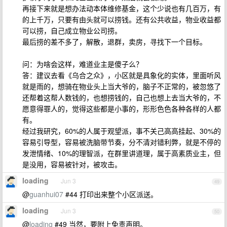
再接下来就是想办法动本体维修基金，这个少说也有几百万，有
的上千万，只要有由头就可以捞钱。还有公共收益，物业收益都
可以捞，自己成立物业公司捞。
最后捞的差不多了，解散，退群，卖房，寻找下一个目标。
问：为啥会这样，难道业主是傻子么？
答：建议去看《乌合之众》，小区就是具象化的实体，里面听风
就是雨的，想骑在物业头上当大爷的，脑子不正常的，被忽悠了
还帮着这帮人数钱的，也想捞钱的，自己也想上去当大爷的，不
愿意得罪人的，觉得这些都是小事的，形形色色各种各样的人都
有。
经过我研究，60%的人属于观望派，事不关己高高挂起、30%的
容易引导型，容易被洗脑带节奏，分不清对错利弊，就是不停的
发泄情绪、10%的理智派，在群里讲道理，属于高素质业主，但
是没用，容易被针对，被攻击。
loading
Jun 3
49
@
guanhui07
#44 打印出来整个小区派送。
loading
Jun 3
50
@
loading
#49 当然，要附上免责声明。