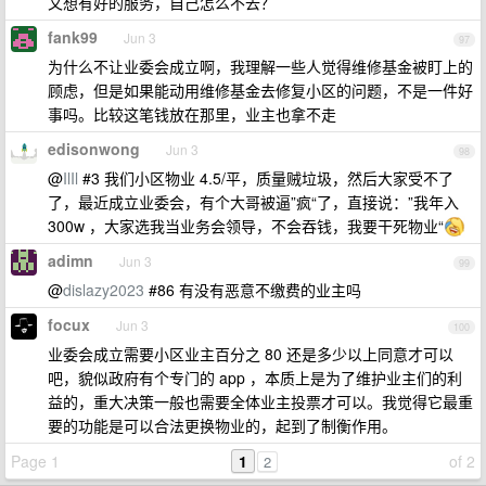
又想有好的服务，自己怎么不去？
fank99
Jun 3
97
为什么不让业委会成立啊，我理解一些人觉得维修基金被盯上的
顾虑，但是如果能动用维修基金去修复小区的问题，不是一件好
事吗。比较这笔钱放在那里，业主也拿不走
edisonwong
Jun 3
98
@
IlIl
#3 我们小区物业 4.5/平，质量贼垃圾，然后大家受不了
了，最近成立业委会，有个大哥被逼”疯“了，直接说：”我年入
300w ，大家选我当业务会领导，不会吞钱，我要干死物业“
adimn
Jun 3
99
@
dislazy2023
#86 有没有恶意不缴费的业主吗
focux
Jun 3
100
业委会成立需要小区业主百分之 80 还是多少以上同意才可以
吧，貌似政府有个专门的 app ，本质上是为了维护业主们的利
益的，重大决策一般也需要全体业主投票才可以。我觉得它最重
要的功能是可以合法更换物业的，起到了制衡作用。
Page 1
1
of 2
2