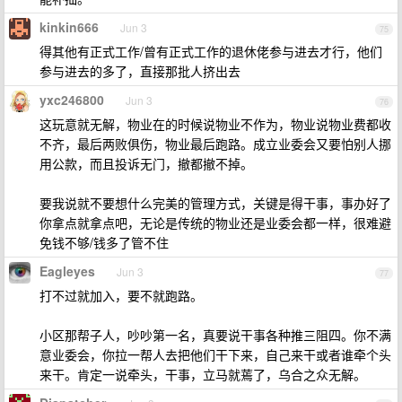
kinkin666
Jun 3
75
得其他有正式工作/曾有正式工作的退休佬参与进去才行，他们
参与进去的多了，直接那批人挤出去
yxc246800
Jun 3
76
这玩意就无解，物业在的时候说物业不作为，物业说物业费都收
不齐，最后两败俱伤，物业最后跑路。成立业委会又要怕别人挪
用公款，而且投诉无门，撤都撤不掉。
要我说就不要想什么完美的管理方式，关键是得干事，事办好了
你拿点就拿点吧，无论是传统的物业还是业委会都一样，很难避
免钱不够/钱多了管不住
Eagleyes
Jun 3
77
打不过就加入，要不就跑路。
小区那帮子人，吵吵第一名，真要说干事各种推三阻四。你不满
意业委会，你拉一帮人去把他们干下来，自己来干或者谁牵个头
来干。肯定一说牵头，干事，立马就蔫了，乌合之众无解。