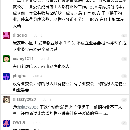
且每年对业委会、监事会的缴纳情况进行公示。日常事务该公示
就公示，业委会成员每个人都有正经工作，没人考虑捞钱的事，
成立前一年公共收益 2W 块，成立之后 1 年 80W 了（换了物
业，停车费分成这些，老物业分币不分）。80W 在账上根本没
人动
digdug
Jun 3
87
我这新小区 开发商物业基本 0 作为 不成立业委会根本换不了 成
立业委会基本是全票通过
xiamy1314
Jun 3
88
东山老虎吃人，西山老虎也吃人。
yingha
Jun 3
89
没有业委会，你的敌人只有物业；有了业委会，你的敌人是物业
和业委会
dislazy2023
Jun 3
90
@
dislazy2023
干这个纯粹就是 地产倒闭了，前期物业不干人
事。还想通过让靠谱的物业进来让房子贬值的慢一点。
OWLS
Jun 3
91