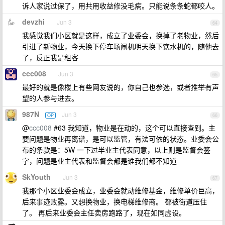
诉人家说过保了，用共用收益修没毛病。只能说条条蛇都咬人。
devzhi
Jun 3
64
我感觉我们小区就是这样，成立了业委会，换掉了老物业，然后
引进了新物业，今天换下停车场闸机明天换下饮水机的，随他去
了，反正我是租客
ccc008
Jun 3
65
最好的就是像楼上有些网友说的，你自己也参选，或者推举有声
望的人参与进去。
987N
Jun 3
OP
66
@
ccc008
#63 我知道，物业是在动的，这个可以直接查到。主
要问题是物业再离谱，是可以监管，有法可依的状态。业委会公
布的条款是：5W 一下过半业主代表同意，以上则是监督会签
字，问题是业主代表和监督会都是谁我们都不知道
SkYouth
Jun 3
67
我那个小区业委会成立，业委会就动维修基金，维修单价巨高，
后来事迹败露。又想换物业，换电梯维修商。 都被街道压住
了。 再后来业委会主任卖房跑路了，现在如同虚设。