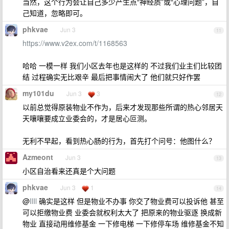
当然，这个行为会让自己多少产生点“神经质”或“心理问题”，自
己知道，忽略即可。
phkvae
Jun 3
11
https://www.v2ex.com/t/1168563
哈哈 一模一样 我们小区去年也是这样的 不过我们业主们比较团
结 过程确实无比艰辛 最后把事情闹大了 他们就只好作罢
my101du
Jun 3
3
12
以前总觉得原装物业不作为，后来才发现那些所谓的热心邻居天
天嚷嚷要成立业委会的，才是居心叵测。
无利不早起，看到热心肠的行为，首先打个问号：他图什么？
Azmeont
Jun 3
13
小区自治看来还真是个大问题
phkvae
Jun 3
1
14
@
IlIl
确实是这样 但是物业不办事 你交了物业费可以投诉他 甚至
可以拒缴物业费 业委会就权利太大了 把原来的物业驱逐 换成新
物业 直接动用维修基金 一下修电梯 一下修停车场 维修基金不知