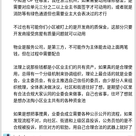
不知道 OP 在哪里，我在浙江杭州，如果需要动用维修基金，是
需要对应单元三分之二以上业主书面签字才可动用的，或者就是
消防等有绿色通道但也需要业主大会表决过的才行
不过也有可能你们小区被盯上的是开发商的质保金，这部分只要
开发商接受房屋有质量问题就可以动用
物业是服务公司，是第三方，不可能作为主体能去动上面两笔
钱，但在过程中需要配合
法理上说那些钱都是小区业主们的共有资产，如果真的是合理使
用，总得有一个分级机制来协调组织，理论上最合适的就是业委
会，业主委员会，有业主推选自己信任的委员，由少部分人来组
织梳理，全体表决做决议，社区和街道往好了想，是期望小区里
有合法合规大家认同的业委会来做事，自己也省事，往坏了想就
是想办法掏小区业主共有的各种资金池
如果是想把事搅黄，业委会成立需要各种公示公开的流程，如果
发现流程不对，向社区、街道和上级区县投诉，公务员怕的是不
合规被投诉，抓住对方的软肋，用自己合理合法的武器上就好了