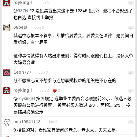
roykingH
Jun 3
21
@
987N
#2 没投票就出来这不去 12345 投诉？ 流程不合规选了
也白选 直接线上举报
66beta
Jun 3
22
城运中心根本不管事，都推给居委会，居委会在法律上是民间自
发组织，有个屁用
这种事情就得有人站出来硬刚，得有时间跟他们杠上，退休大爷
大妈最合适
Leon777
Jun 3
23
既不想操心又不想参与还想享受权益的组织是不存在的
roykingH
Jun 3
2
24
@
roykingH
按照规定 选举业主委员会必须提前公示，候选人必
须提前公示进行投票， 投票必须人数过 2/3 ，面积过 2/3 ，投
票结果必须公示
lmh19941113
Jun 3
25
9 楼说的对，看谁家有清闲的老头、老太太，天天去闹。