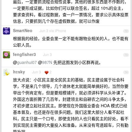
最后，一定要抓流程合规性说事，其他的很多东西是不作数的，
一定要形成证据，比如你们可以联合签名，超过 10%的业主，
要求查资料，看过程数据，查一户一票情况，要求公示具体投票
信息，只要抓到几个存在虚假数据，就可以作废
SmartNeo
Jun 3 via iPhone
72
根据我的经验，业委会里一定不能有跟物业相关的人，也不能有
公职人员。
fengfisher3
Jun 3
73
@
guanhui07
@
987N
先把这图发到小区群再说。
ltcsky
Jun 3
2
74
放大点说：小区民主是全民民主的基础，民主建设属于社会科
学，不是来几个领导，几个退休老太就能简单搞好的，当然你要
举出个例肯定有，但是要规模铺开，就必须讲科学从头补课了。
外国这方面折腾了几百年，封建领主和自耕农之间的斗争太多，
才初步建立起社区民主。即使现在外国版业委会 HOA 模式已经
基本普及，也还是存在很多问题。我们这里大部分人看不起社
科，民主只是一个口号，即使支持的人也只看民主的好处，看不
到实现民主需要的大量投入和准备。从来没有弯道超车，只有勤
能补拙。