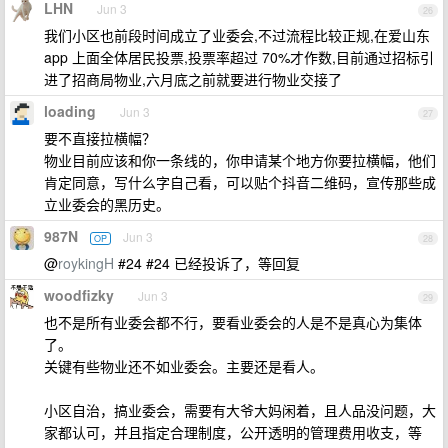
LHN
Jun 3
26
我们小区也前段时间成立了业委会,不过流程比较正规,在爱山东
app 上面全体居民投票,投票率超过 70%才作数,目前通过招标引
进了招商局物业,六月底之前就要进行物业交接了
loading
Jun 3
27
要不直接拉横幅？
物业目前应该和你一条线的，你申请某个地方你要拉横幅，他们
肯定同意，写什么字自己看，可以贴个抖音二维码，宣传那些成
立业委会的黑历史。
987N
Jun 3
OP
28
@
roykingH
#24 #24 已经投诉了，等回复
woodfizky
Jun 3
29
也不是所有业委会都不行，要看业委会的人是不是真心为集体
了。
关键有些物业还不如业委会。主要还是看人。
小区自治，搞业委会，需要有大爷大妈闲着，且人品没问题，大
家都认可，并且指定合理制度，公开透明的管理费用收支，等