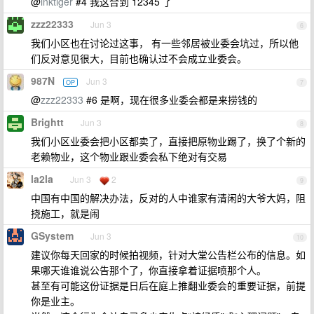
@
inktiger
#4 我这合到 12345 了
zzz22333
Jun 3
6
我们小区也在讨论过这事， 有一些邻居被业委会坑过，所以他
们反对意见很大，目前也确认过不会成立业委会。
987N
Jun 3
OP
7
@
zzz22333
#6 是啊，现在很多业委会都是来捞钱的
Brightt
Jun 3
8
我们小区业委会把小区都卖了，直接把原物业踢了，换了个新的
老赖物业，这个物业跟业委会私下绝对有交易
la2la
Jun 3
2
9
中国有中国的解决办法，反对的人中谁家有清闲的大爷大妈，阻
挠施工，就是闹
GSystem
Jun 3
10
建议你每天回家的时候拍视频，针对大堂公告栏公布的信息。如
果哪天谁谁说公告那个了，你直接拿着证据喷那个人。
甚至有可能这份证据是日后在庭上推翻业委会的重要证据，前提
你是业主。