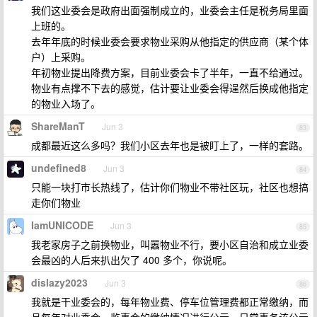
我们这业委会是政府出面强制成立的，业委会主任是税务局里面
上班的。
去年年底的时候业委会要求物业采购从他指定的供应商（某个体
户）上采购。
年初物业提出降费方案，目前业委会卡了半年，一直不给通过。
物业有点撑不下去的感觉，估计要让业委会得逞然后换成他指定
的物业入场了。
ShareManT
Jun 3
83
成都最近这么多吗？我们小区去年也是被盯上了，一样的套路。
undefined8
Jun 3
84
只能一块打市长热线了，估计你们物业不带社区玩，社区也想搞
走你们物业
IamUNICODE
Jun 3
85
我老家房子之前换物业，叫嚣物业不行，要小区自治和成立业委
会最凶的人后来扒出欠了 400 多个，你说呢。
dislazy2023
Jun 3
86
我就是干业委会的，每年物业费、停车位管理费都正常缴纳，而