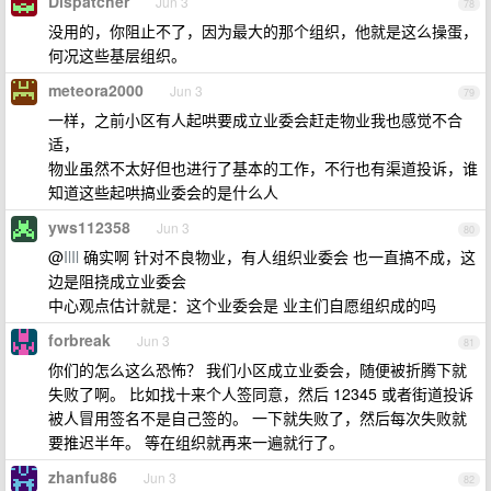
Dispatcher
Jun 3
78
没用的，你阻止不了，因为最大的那个组织，他就是这么操蛋，
何况这些基层组织。
meteora2000
Jun 3
79
一样，之前小区有人起哄要成立业委会赶走物业我也感觉不合
适，
物业虽然不太好但也进行了基本的工作，不行也有渠道投诉，谁
知道这些起哄搞业委会的是什么人
yws112358
Jun 3
80
@
IlIl
确实啊 针对不良物业，有人组织业委会 也一直搞不成，这
边是阻挠成立业委会
中心观点估计就是：这个业委会是 业主们自愿组织成的吗
forbreak
Jun 3
81
你们的怎么这么恐怖？ 我们小区成立业委会，随便被折腾下就
失败了啊。 比如找十来个人签同意，然后 12345 或者街道投诉
被人冒用签名不是自己签的。 一下就失败了，然后每次失败就
要推迟半年。 等在组织就再来一遍就行了。
zhanfu86
Jun 3
82