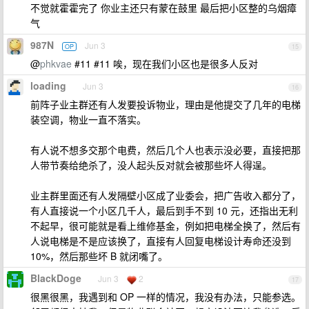
不觉就霍霍完了 你业主还只有蒙在鼓里 最后把小区整的乌烟瘴
气
987N
Jun 3
OP
15
@
phkvae
#11 #11 唉，现在我们小区也是很多人反对
loading
Jun 3
16
前阵子业主群还有人发要投诉物业，理由是他提交了几年的电梯
装空调，物业一直不落实。
有人说不想多交那个电费，然后几个人也表示没必要，直接把那
人带节奏给绝杀了，没人起头反对就会被那些坏人得逞。
业主群里面还有人发隔壁小区成了业委会，把广告收入都分了，
有人直接说一个小区几千人，最后到手不到 10 元，还指出无利
不起早，很可能就是看上维修基金，例如把电梯全换了，然后有
人说电梯是不是应该换了，直接有人回复电梯设计寿命还没到
10%，然后那些坏 B 就闭嘴了。
BlackDoge
Jun 3
2
17
很黑很黑，我遇到和 OP 一样的情况，我没有办法，只能参选。