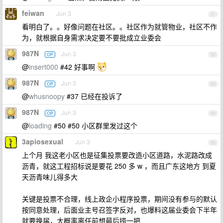
feiwan
Jun 3
51
看明白了。。好像问题在社区。。社区作为就管物业，社区不作
为，就根据自身需求决定要不要批成立业委会
987N
Jun 3
OP
52
@
insert000
#42 好事啊
987N
Jun 3
OP
53
@
whusnoopy
#37 已经在投诉了
987N
Jun 3
OP
54
@
loading
#50 #50 小区群里发过这个
3apiosexual
Jun 3
55
上个月 我这老小区也是征集投票要改造小区道路，水泥路改成
沥青，就这工程招标说是要花 250 多 w ，而且广东这地方 到夏
天沥青味儿得多大
关键是投票不合理，线上政企小程序投票，期间没有参与的默认
按同意处理，后面业主号召签字反对，也爆料这届业委会下半年
就要换届，大概率离任前想最后捞一把