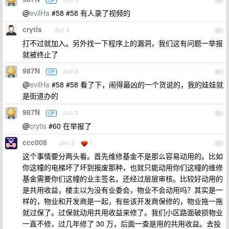
OP
59
@
evilHa
#58 #58 有人录了视频的
crytis
Jun 3
60
打不过就加入。另外找一下程序上的漏洞，我们这有问题一举报
就被终止了
987N
Jun 3
OP
61
@
evilHa
#58 #58 看了下，闹得最凶的一个货说的，我的娃娃就
是街道办的
987N
Jun 3
OP
62
@
crytis
#60 在举报了
ccc008
Jun 3
1
63
这个事情要分两头看。首先维修基金不是那么容易动用的。比如
你这幢的电梯坏了坏到报废那种，也就只能动用你们这幢的维修
基金需要你们这幢的业主签名。还经过层层审核。比较好动用的
是共用收益，楼主以为没有业委会，物业不会动用吗？其实是一
样的，物业和开发商是一起，有些该开发商保修的，物业拖一拖
就过保了。过保就动用共用收益来修了。我们小区路面破损物业
一直不修，过几年修了 30 万，后面一查是用的共用收益。去投