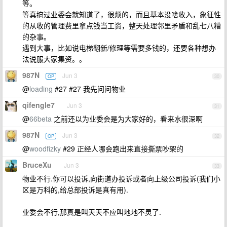
等。
等真搞过业委会就知道了，很烦的，而且基本没啥收入，象征性
的从收的管理费里拿点钱当工资，整天处理邻里矛盾和乱七八糟
的杂事。
遇到大事，比如说电梯翻新/修理等需要多钱的，还要各种想办
法说服大家集资。。
987N
Jun 3
OP
30
@
loading
#27 #27 我先问问物业
qifengle7
Jun 3
31
@
66beta
之前还以为业委会是为大家好的，看来水很深啊
987N
Jun 3
OP
32
@
woodfizky
#29 正经人哪会跑出来直接撕票吵架的
BruceXu
Jun 3
33
物业不行.你可以投诉,向街道办投诉或者向上级公司投诉(我们小
区是万科的,给总部投诉是真有用).
业委会不行,那真是叫天天不应叫地地不灵了.