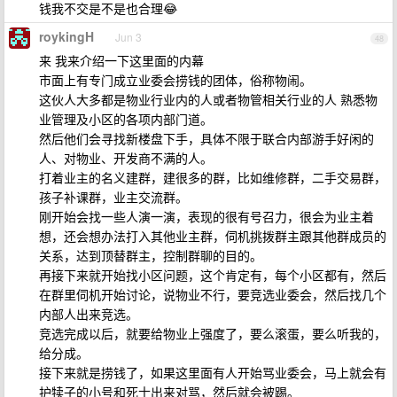
钱我不交是不是也合理😂
roykingH
Jun 3
48
来 我来介绍一下这里面的内幕
市面上有专门成立业委会捞钱的团体，俗称物闹。
这伙人大多都是物业行业内的人或者物管相关行业的人 熟悉物
业管理及小区的各项内部门道。
然后他们会寻找新楼盘下手，具体不限于联合内部游手好闲的
人、对物业、开发商不满的人。
打着业主的名义建群，建很多的群，比如维修群，二手交易群，
孩子补课群，业主交流群。
刚开始会找一些人演一演，表现的很有号召力，很会为业主着
想，还会想办法打入其他业主群，伺机挑拨群主跟其他群成员的
关系，达到顶替群主，控制群聊的目的。
再接下来就开始找小区问题，这个肯定有，每个小区都有，然后
在群里伺机开始讨论，说物业不行，要竞选业委会，然后找几个
内部人出来竞选。
竞选完成以后，就要给物业上强度了，要么滚蛋，要么听我的，
给分成。
接下来就是捞钱了，如果这里面有人开始骂业委会，马上就会有
护犊子的小号和死士出来对骂，然后就会被踢。