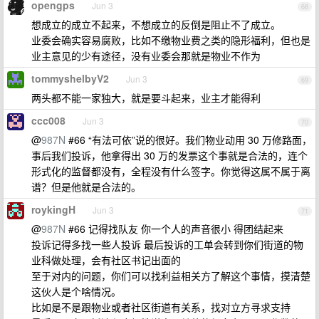
opengps
Jun 3
68
想成立的成立不起来，不想成立的反倒是阻止不了成立。
业委会确实容易腐败，比如不缴物业费之类的隐形福利，但也是
业主意见的少有途径，没有业委会那就是物业不作为
tommyshelbyV2
Jun 3
69
两头都不能一家独大，就是要斗起来，业主才能得利
ccc008
Jun 3
70
@
987N
#66 “有法可依”说的很好。我们物业动用 30 万修路面，
事后我们投诉，他拿得出 30 万的发票这个事就是合法的，连个
形式化的监督都没有，全程没有什么签字。你觉得这属不属于离
谱？但是他就是合法的。
roykingH
Jun 3
71
@
987N
#66 记得找队友 你一个人的声音很小 得团结起来
投诉记得多找一些人投诉 最后投诉的工单会转到你们街道的物
业科做处理，会有社区书记出面的
至于对内的问题，你们可以找利益相关方了解这个事情，摸清楚
这伙人是个啥情况。
比如是不是跟物业或者社区街道有关系，找对立方寻求支持