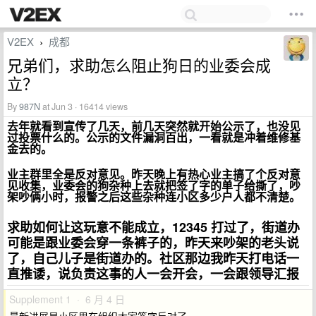
V2EX
成都
›
兄弟们，求助怎么阻止狗日的业委会成
立？
By
987N
at Jun 3 · 16414 views
去年就看到宣传了几天，前几天突然就开始公示了，也没见
过投票什么的。公示的文件漏洞百出，一看就是冲着维修基
金去的。
业主群里全是反对意见。昨天晚上有热心业主搞了个反对意
见收集，业委会的狗杂种上去就把签了字的单子给撕了，吵
架吵俩小时，报警之后这些杂种连小区多少户人都不清楚。
求助如何让这玩意不能成立，12345 打过了，街道办
可能是跟业委会穿一条裤子的，昨天来吵架的老头说
了，自己儿子是街道办的。社区那边我昨天打电话一
直推诿，说负责这事的人一会开会，一会跟领导汇报
Supplement 1 · 6 月 4 日