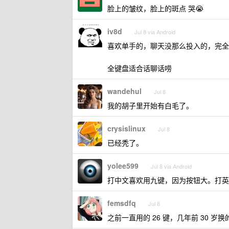
脸上的皱纹，脸上的斑点 哭😭
iv8d
Jul 8 via Android
喜欢单手的，聊天没那么投入的，完全
全键盘适合话聊话唠
wandehul
Jul 8
我的胡子里开始有白毛了。
crysislinux
Jul 8
已经秃了。
yolee599
Jul 8 via Android
打中文喜欢用九键，因为按钮大。打英文
femsdfq
Jul 8
之前一直用的 26 键，几年前 30 岁换