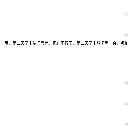
1
2
昨晚来一发，第二天早上依旧晨勃，现在不行了，第二天早上想多睡一会，哪
2
2
2