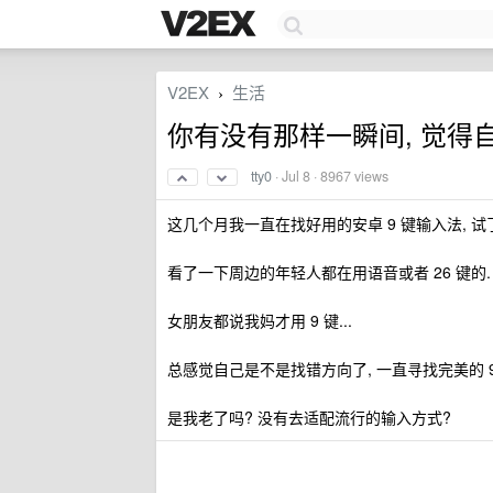
V2EX
生活
›
你有没有那样一瞬间, 觉得
tty0
·
Jul 8
· 8967 views
这几个月我一直在找好用的安卓 9 键输入法, 试
看了一下周边的年轻人都在用语音或者 26 键的.
女朋友都说我妈才用 9 键...
总感觉自己是不是找错方向了, 一直寻找完美的 9
是我老了吗? 没有去适配流行的输入方式?