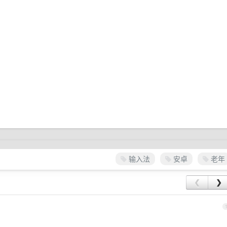
输入法
安卓
老年
❮
❯