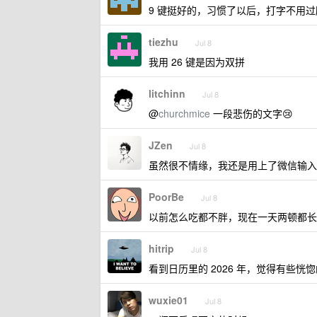
9 键挺好的，习惯了以后，打字不用
tiezhu
Jul 8
我用 26 键是因为双拼
litchinn
Jul 8
@
churchmice
一段悲伤的文字😢
JZen
Jul 8
虽然很不情缘，我还是用上了微信输入
PoorBe
Jul 8
以前怎么吃都不胖，现在一天两顿都长
hitrip
Jul 8
看到日历里的 2026 年，觉得有些恍
wuxie01
Jul 8