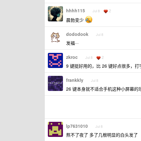
hhhh115
2
Jul 8
晨勃变少
dododook
Jul 8
发福···
zkroc
2
Jul 8
9 键挺好用的，比 26 键好点很多，
frankkly
Jul 8
26 键本身就不适合手机这种小屏幕的
lp7631010
Jul 8
熬不了夜了 多了几根明显的白头发了