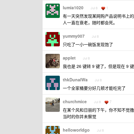
lumia1020
1
Jul 8
有一天突然发现某网购产品说明书上的
人一直在衰老，随时都会死。
yummy007
Jul 8
只吃了一小一碗饭发现饱了
applet
Jul 8
我也是 26 键转 9 键了，但是现在
thkDunalWa
Jul 8
一个全家桶要分好几顿才能吃完了
churchmice
7
Jul 8
在某个风和日丽的下午，你不知不觉撸
当时的你并未察觉
helloworldgo
Jul 8