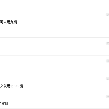
2
可以用九键
2
2
2
就用它 26 键
2
的双拼