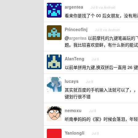
argentea
Jul 8 via Android
看来你是找了个 00 后女朋友，没有
PrinceofInj
Jul 8 via Android
@
argentea
以前摩托的九键笔画玩的飞
题。我比较喜欢尝鲜，有什么新的能试
AlanTeng
Jul 8
以前单拼用九键,换双拼后一直用 26 键
lucays
Jul 8
其实就百度的手机输入法就可以了，，
键划行很不错
nemoxu
Jul 8
听南拳妈妈的《家》时候会落泪，年轻
Yanlongli
Jul 8