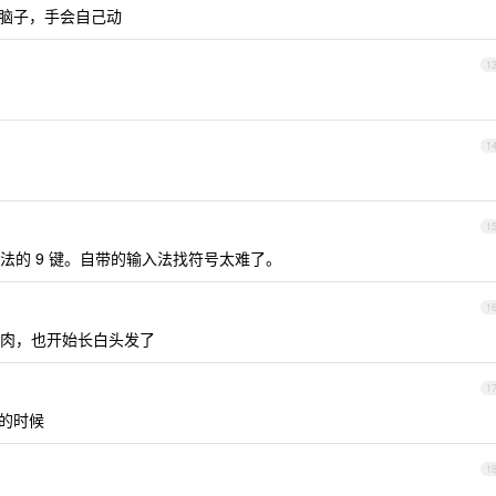
过脑子，手会自己动
1
1
1
法的 9 键。自带的输入法找符号太难了。
1
肉，也开始长白头发了
1
惚的时候
1