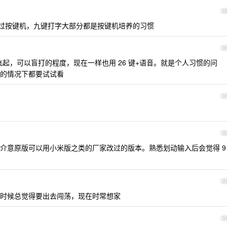
2
用过按键机，九键打字大部分都是按键机培养的习惯
3
起，可以盲打的程度，现在一样也用 26 键+语音。就是个人习惯的问
的情况下都要试试看
3
3
介意原版可以用小米版之类的厂家改过的版本。熟悉划动输入后会觉得 9
3
时候总觉得要出去闯荡，现在时常想家
3