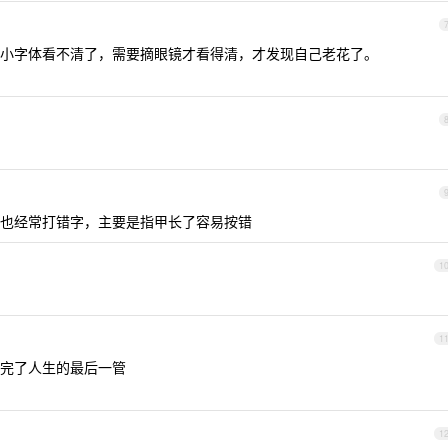
小字体看不清了，需要摘眼镜才看得清，才发现自己老花了。
 9 键也经常打错字，主要是指甲长了容易按错
1
1
完了人生的最后一管
1