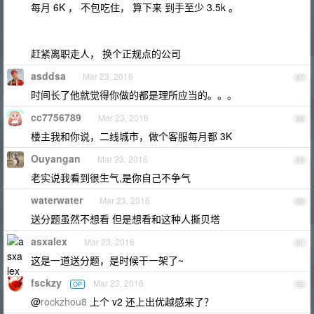
每月 6K ， 不包吃住， 算下来 到手至少 3.5k 。
赶紧离职走人， 换个正规点的公司
asddsa
Mar 23, 2016
87
时间长了他就觉得你做的都是理所应当的。。。
cc7756789
Mar 23, 2016
88
楼主我和你说，二线城市，做个客服每月都 3K
Ouyangan
Mar 23, 2016
89
老实说我看到很生气,是你自己不争气
waterwater
Mar 23, 2016
90
送分题虽然不想看 但是想看和这种人撕贝塔
asxalex
Mar 23, 2016
91
这是一道送分题，是时候干一架了~
fsckzy
Mar 23, 2016
OP
92
@
rockzhou8
上个 v2 还上出优越感来了？