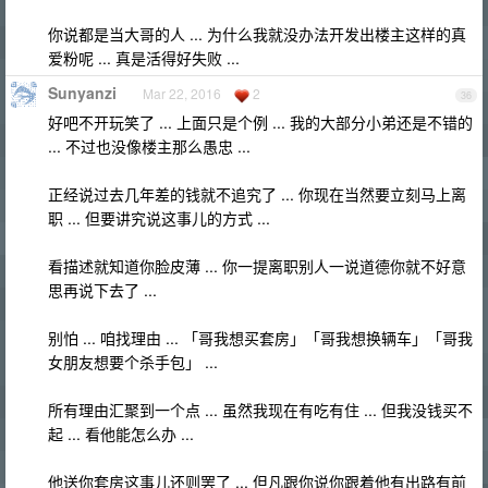
你说都是当大哥的人 ... 为什么我就没办法开发出楼主这样的真
爱粉呢 ... 真是活得好失败 ...
Sunyanzi
Mar 22, 2016
2
36
好吧不开玩笑了 ... 上面只是个例 ... 我的大部分小弟还是不错的
... 不过也没像楼主那么愚忠 ...
正经说过去几年差的钱就不追究了 ... 你现在当然要立刻马上离
职 ... 但要讲究说这事儿的方式 ...
看描述就知道你脸皮薄 ... 你一提离职别人一说道德你就不好意
思再说下去了 ...
别怕 ... 咱找理由 ... 「哥我想买套房」「哥我想换辆车」「哥我
女朋友想要个杀手包」 ...
所有理由汇聚到一个点 ... 虽然我现在有吃有住 ... 但我没钱买不
起 ... 看他能怎么办 ...
他送你套房这事儿还则罢了 ... 但凡跟你说你跟着他有出路有前