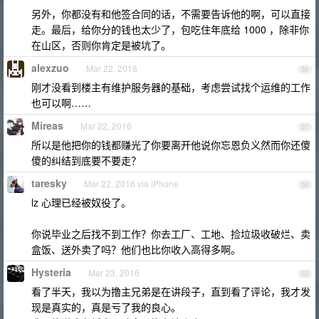
另外，你都没有和他签合同的话，不需要告诉他的啊，可以直接
走。最后，给你分的钱也太少了，包吃住年底给 1000 ，除非你
在山区，否则你肯定是被坑了。
alexzuo
Mar 22, 2016
56
刚才没看到楼主有维护服务器的基础，考虑尝试找个运维的工作
也可以啊……
Mireas
Mar 22, 2016
57
所以是他把你的钱都赚光了你要离开他说你忘恩负义然而你还傻
傻的纠结到底要不要走？
taresky
Mar 22, 2016 via iPhone
58
lz 心理已经被奴役了。
你说毕业之后找不到工作？你去工厂、工地、捡垃圾收破烂、卖
盒饭、送外卖了吗？他们也比你收入高得多啊。
Hysteria
Mar 23, 2016
59
看了半天，我以为撸主兄弟是在讲段子，直到看了评论，我才发
现是真实的，真是亏了我的良心。