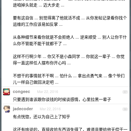
途咱掉头就走 ... 迈大步走 ...
要有这自信 ... 别觉得离了他就活不成 ... 从你发帖记录看你找个
运维的工作应该易如反掌 ...
从各种细节来看你就是不会拒绝人 ... 逆来顺受 ... 别人让你干什
么你不管能不能干就都干了 ...
这样不行啊少年 ... 你又不是小森同学 ... 你就这一辈子 ... 你觉
得一直这样任人摆布你开心吗 ...
不想干的事情就不干啊 ... 怕什么 ... 拿出点勇气来 ... 像个爷们
儿一样自己做回决定吧 ...
congeec
Mar 22, 2016
37
只要遇到谁该跟你谈钱的时候谈感情，心里拉黑一辈子
jadecoder
Mar 22, 2016
38
有点恍惚，还以为自己上了知乎
这还有啥说的，直接收拾东西消失得了，难道非要给他无偿干一