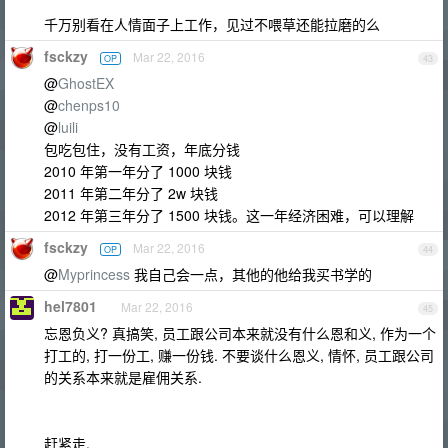
千万别看在人情面子上工作，见过不喂草还能拉磨的么
fsckzy
Mar 22, 2016
OP
43
@
GhostEX
@
chenps10
@
luili
包吃包住，没有工资，年底分钱
2010 年第一年分了 1000 块钱
2011 年第二年分了 2w 块钱
2012 年第三年分了 1500 块钱。这一年经济困难，可以理解
fsckzy
Mar 22, 2016
OP
44
@
Myprincess
我自己会一点，其他的他给我买书学的
hel7801
Mar 22, 2016
45
忘恩负义? 真搞笑, 员工跟公司本来就没有什么恩和义, 作为一个
打工的, 打一份工, 赚一份钱. 不要谈什么恩义, 情怀, 员工跟公司
的关系本来就是雇佣关系.
赶紧走.