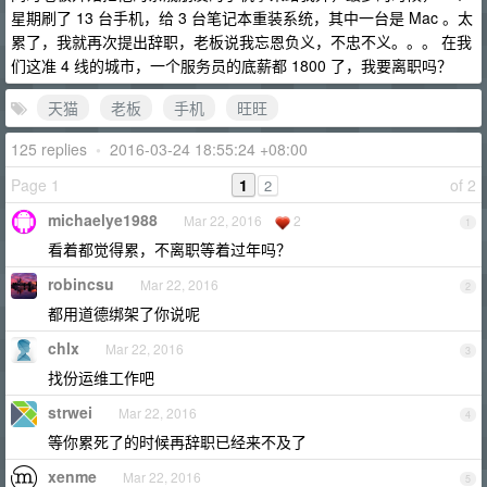
星期刷了 13 台手机，给 3 台笔记本重装系统，其中一台是 Mac 。太
累了，我就再次提出辞职，老板说我忘恩负义，不忠不义。。。 在我
们这准 4 线的城市，一个服务员的底薪都 1800 了，我要离职吗？
天猫
老板
手机
旺旺
125 replies
•
2016-03-24 18:55:24 +08:00
Page 1
1
of 2
2
michaelye1988
Mar 22, 2016
2
1
看着都觉得累，不离职等着过年吗？
robincsu
Mar 22, 2016
2
都用道德绑架了你说呢
chlx
Mar 22, 2016
3
找份运维工作吧
strwei
Mar 22, 2016
4
等你累死了的时候再辞职已经来不及了
xenme
Mar 22, 2016
5