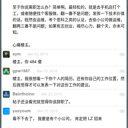
至于你说离职怎么办？简单啊。最轻松的，就是去手机店打个
工，或者随便找个客服做，翻一番不是问题；发挥一下技术价值
的话，既然会运维，考个思科之类的认证，去些小公司做运维，
翻两三番不是问题；如果有志创业，竭尽心力，翻个天，亦未可
知。
心痛楼主。
sym
Mar 23, 2016
83
楼主，你 484 傻
gpw1987
Mar 23, 2016
84
楼主，我很想看一下你个人的简历。还有你自己的工作位置，然
后我觉得才可以发表一下对这份工作的建议。
Bairrfhoinn
Mar 23, 2016
85
帖子还没看完就觉得你该辞职了。
yueyoum
Mar 23, 2016
86
看不下去了， 我要是有个小公司， 肯定把 LZ 招来