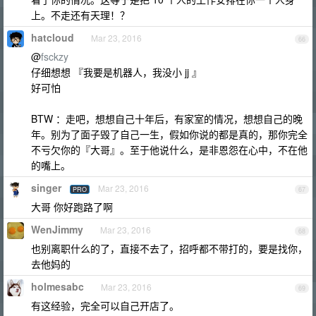
上。不走还有天理！？
hatcloud
Mar 23, 2016
66
@
fsckzy
仔细想想 『我要是机器人，我没小 jj 』
好可怕
BTW ：走吧，想想自己十年后，有家室的情况，想想自己的晚
年。别为了面子毁了自己一生，假如你说的都是真的，那你完全
不亏欠你的『大哥』。至于他说什么，是非恩怨在心中，不在他
的嘴上。
singer
Mar 23, 2016
PRO
67
大哥 你好跑路了啊
WenJimmy
Mar 23, 2016
68
也别离职什么的了，直接不去了，招呼都不带打的，要是找你，
去他妈的
holmesabc
Mar 23, 2016
69
有这经验，完全可以自己开店了。