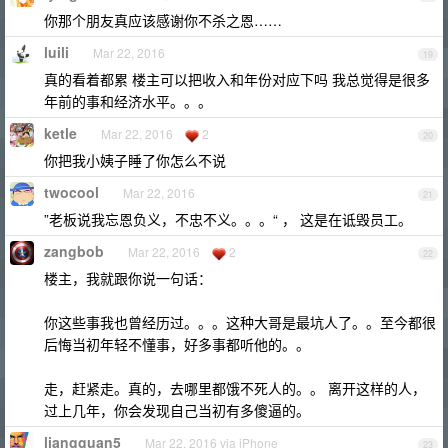
你那个朋友真应该感谢你不杀之恩……
luili
Mar 22, 2016
19
真的看着都累 楼主可以把收入和年份对应下吗 我总觉得是很多
年前的事和经济水平。。。
ketle
Mar 22, 2016
2
20
你把我小姨子睡了你怎么不说
twocool
Mar 22, 2016
21
”老板说我忘恩负义，不忠不义。。。“ ， 这是在诋毁员工。
zangbob
Mar 22, 2016
2
22
楼主，我就跟你说一句话：
你这些事我也曾经历过。。。这种大哥是最坑人了。。至今都很
后悔当初年轻不懂事，好多事都听他的。。
走，赶紧走。真的，去哪里都饿不死人的。。 离开这样的人，
过上几年，你会发现自己当初有多傻逼的。
liangguan5
Mar 22, 2016 via iPhone
23