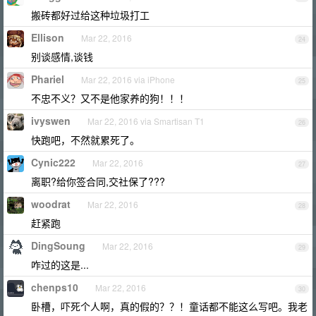
搬砖都好过给这种垃圾打工
Ellison
Mar 22, 2016
24
别谈感情,谈钱
Phariel
Mar 22, 2016 via iPhone
25
不忠不义？又不是他家养的狗！！！
ivyswen
Mar 22, 2016 via Smartisan T1
26
快跑吧，不然就累死了。
Cynic222
Mar 22, 2016
27
离职?给你签合同,交社保了???
woodrat
Mar 22, 2016
28
赶紧跑
DingSoung
Mar 22, 2016
29
咋过的这是...
chenps10
Mar 22, 2016
30
卧槽，吓死个人啊，真的假的？？！童话都不能这么写吧。我老