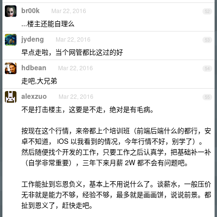
br00k
Mar 22, 2016
52
...楼主还能自理么
jydeng
Mar 22, 2016
53
早点走啦，当个网管都比这过的好
hdbean
Mar 22, 2016
54
走吧,大兄弟
alexzuo
Mar 22, 2016
55
不是打击楼主，这要是不走，绝对是有毛病。
按现在这个行情，来帝都上个培训班（前端后端什么的都行，安
卓不知道， iOS 以我看到的情况，今年行情不好，别学了）。
然后随便找个开发的工作，只要工作之后认真学，把基础补一补
（自学非常重要），三年下来月薪 2W 都不会有问题吧。
工作能扯到忘恩负义，基本上不用说什么了。谈薪水，一般压价
无非就是能力不够，经验不够，最多就是画画饼，说说前景。都
扯到恩义了，赶快走吧。