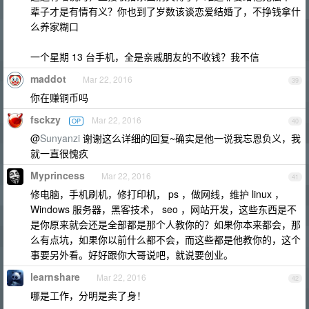
辈子才是有情有义？你也到了岁数该谈恋爱结婚了，不挣钱拿什
么养家糊口
一个星期 13 台手机，全是亲戚朋友的不收钱？我不信
maddot
Mar 22, 2016
39
你在赚铜币吗
fsckzy
Mar 22, 2016
OP
40
@
Sunyanzi
谢谢这么详细的回复~确实是他一说我忘恩负义，我
就一直很愧疚
Myprincess
Mar 22, 2016
41
修电脑，手机刷机，修打印机， ps ，做网线，维护 linux ，
Windows 服务器，黑客技术， seo ，网站开发，这些东西是不
是你原来就会还是全部都是那个人教你的？如果你本来都会，那
么有点坑，如果你以前什么都不会，而这些都是他教你的，这个
事要另外看。好好跟你大哥说吧，就说要创业。
learnshare
Mar 22, 2016
42
哪是工作，分明是卖了身！