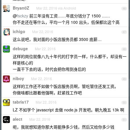
Bryan0Z
Mar 22, 2016 via Android
46
@
fsckzy
前三年没有工资……年底分钱分了 1500 ……
你不走还在等什么，平均一个月 100 出头，低保都比这个高
ichigo
Mar 22, 2016
47
这么说吧，我对面的小饭店服务员都 3500 底薪…
debuge
Mar 22, 2016
48
这样的岗位就像八九十年代的打字员一样，什么都干，却没有一
样是核心的
一直干下去的话，时代会把你甩到身后的
niboy
Mar 22, 2016
49
这样的工作还不如做个饭店服务员啊，管吃管住还发工资。
你做啥都比跟着他强啊，赶紧找工作吧
tabris17
Mar 22, 2016
50
LZ 不如学个 javascript 去做 node.js 开发吧。朝九晚五 13k 啊
alect
Mar 22, 2016
51
呃，我就想知道你那大哥能挣多少钱，然后又给你多少钱