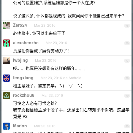
公司的设置维护,系统运维都是你一个人在搞?
说了这么多, 什么都是现成的, 我就问问你不能自己出来单干?
Zero24
Mar 23, 2016
75
心疼楼主. 你可以出来单干了
alexshenzhe
Mar 23, 2016
76
真是把你当成了廉价劳动力了！
lwbjing
Mar 23, 2016
77
哎。。也真是没想到有这样的骚年。。。
fengxiang
Mar 23, 2016 via Android
78
楼主是妹子，鉴定完毕。ㄟ(￣▽￣ㄟ)
rockzhou8
Mar 23, 2016
79
可怜之人必有可恨之处？
我宁愿相信楼主是个段子手，还是出门右转知乎不谢吧，这里毕
竟是 V2
Marlon
Mar 23, 2016
80