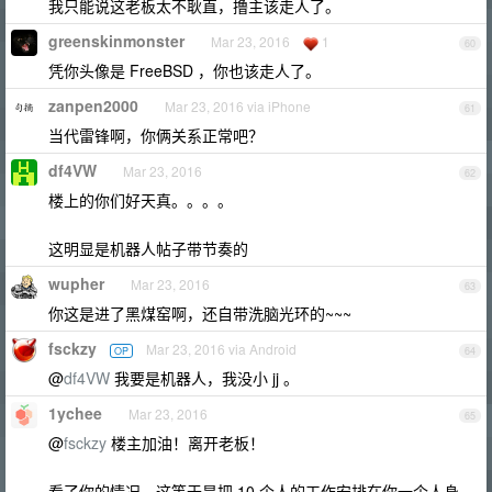
我只能说这老板太不耿直，撸主该走人了。
greenskinmonster
Mar 23, 2016
1
60
凭你头像是 FreeBSD ，你也该走人了。
zanpen2000
Mar 23, 2016 via iPhone
61
当代雷锋啊，你俩关系正常吧？
df4VW
Mar 23, 2016
62
楼上的你们好天真。。。。
这明显是机器人帖子带节奏的
wupher
Mar 23, 2016
63
你这是进了黑煤窑啊，还自带洗脑光环的~~~
fsckzy
Mar 23, 2016 via Android
OP
64
@
df4VW
我要是机器人，我没小 jj 。
1ychee
Mar 23, 2016
65
@
fsckzy
楼主加油！离开老板！
看了你的情况。这等于是把 10 个人的工作安排在你一个人身