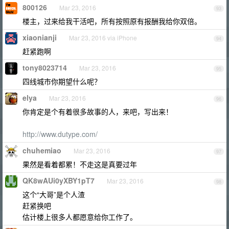
800126
Mar 23, 2016
93
楼主，过来给我干活吧，所有按照原有报酬我给你双倍。
xiaonianji
Mar 23, 2016 via iPhone
94
赶紧跑啊
tony8023714
Mar 23, 2016
95
四线城市你期望什么呢？
elya
Mar 23, 2016
96
你肯定是个有着很多故事的人，来吧，写出来！
http://www.dutype.com/
chuhemiao
Mar 23, 2016
97
果然是看着都累！不走这是真要过年
QK8wAUi0yXBY1pT7
Mar 23, 2016
98
这个“大哥”是个人渣
赶紧换吧
估计楼上很多人都愿意给你工作了。