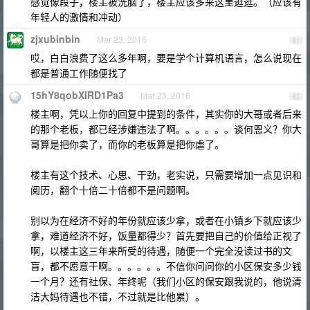
感觉像段子，楼主被洗脑了，楼主应该多来这里逛逛。（应该有
年轻人的激情和冲动）
zjxubinbin
Mar 23, 2016
81
哎，白白浪费了这么多年啊，要是学个计算机语言，怎么说现在
都是普通工作随便找了
15hY8qobXlRD1Pa3
Mar 23, 2016
82
楼主啊，凭以上你的回复中提到的条件，其实你的大哥或者后来
的那个老板，都已经涉嫌违法了啊。。。。。。谈何恩义？你大
哥算是把你卖了，而你的老板算是把你虐了。
楼主有这个技术、心思、干劲，老实说，只需要增加一点见识和
阅历，翻个十倍二十倍都不是问题啊。
别以为在经济不好的年份就应该少拿，或者在小镇乡下就应该少
拿，难道经济不好，饭量都得少？首先要把自己的价值给正视了
啊，以楼主这三年来所受的待遇，随便一个完全没读过书的文
盲，都不愿意干啊。。。。。。不信你问问你的小区保安多少钱
一个月？还有社保、年终呢（我们小区的保安跟我说的，他说清
洁大妈待遇也不错，不过就是比他累）。