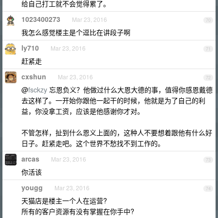
给自己打工就不会觉得累了。
1023400273
Mar 23, 2016
70
我怎么感觉楼主是个逗比在讲段子啊
ly710
Mar 23, 2016
71
赶紧走
cxshun
Mar 23, 2016
72
@
fsckzy
忘恩负义？他做过什么大恩大德的事，值得你感恩戴德
去这样了。一开始你跟他一起干的时候，他就是为了自己的利
益，你没拿工资，应该是他感谢你才对。
不管怎样，扯到什么恩义上面的，这种人不要想着跟他有什么好
日子。赶紧走吧。这个世界不愁找不到工作的。
arcas
Mar 23, 2016
73
你活该
yougg
Mar 23, 2016
74
天猫店是楼主一个人在运营?
所有的客户资源有没有掌握在你手中?