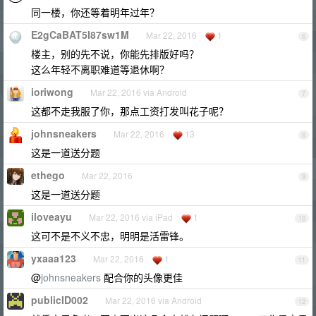
同一楼，你还等着明年过年？
E2gCaBAT5I87sw1M
Mar 22, 2016
1
6
楼主，别的先不说，你能先排版好吗？
这么年轻不离职难道等退休啊？
ioriwong
Mar 22, 2016 via Android
7
这都不走我服了你，那点工资打发叫花子呢？
johnsneakers
Mar 22, 2016
13
8
这是一道送分题
ethego
Mar 22, 2016
9
这是一道送分题
iloveayu
Mar 22, 2016 via iPad
1
10
这可不是不义不忠，明明是活雷锋。
yxaaa123
Mar 22, 2016
1
11
@
johnsneakers
配合你的头像更佳
publicID002
Mar 22, 2016 via Android
12