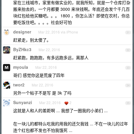
家在三线城市，家里有做实业的，就我所知，就是一个仓库打杂
搬来抬去的，一个月都要 3000 来块钱啊。年底还会发个千几百
块红包给他买糖吧。。。 1800 ，你怎么活？即使在农村，你总
要吃饭住吧。。。。社会好可怕
designer
Mar 22, 2016 via iPhone
31
赶紧走，别太傻了。
ByZHkc3
Mar 22, 2016
32
赶紧跑，跑跑跑，有多远跑多远，离那人
myoula
Mar 22, 2016
33
哥们 感觉你这是荒废了四年
twor2
Mar 22, 2016
34
另外一个帖子不是写 是 3k 了吗
Sunyanzi
Mar 22, 2016
2
35
这就是人和人的差距啊 ... 我想了一圈我的小弟们 ...
在一块儿的都特么吃我的用我的还欠我钱 ... 不在一块儿的过年
连个红包都不发也不怕我饿死 ...