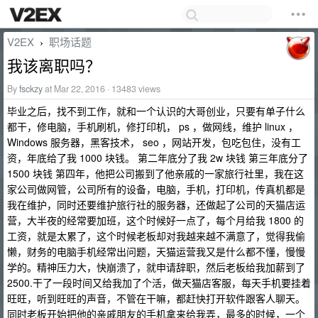
V2EX
职场话题
›
我该离职吗？
By
fsckzy
at Mar 22, 2016 · 13483 views
毕业之后，找不到工作，就和一个认识的大哥创业，只要有单子什么
都干，修电脑，手机刷机，修打印机， ps ，做网线，维护 linux ，
Windows 服务器，黑客技术， seo ，网站开发，包吃包住，没有工
资，年底给了我 1000 块钱。 第二年底分了我 2w 块钱 第三年底分了
1500 块钱 第四年，他把公司搬到了他亲戚的一家旅行社里，我在这
家公司做网管，公司所有的设备，电脑，手机，打印机，传真机都是
我在维护，同时还要维护旅行社的服务器，还做起了公司的天猫店运
营，大半夜的经常要加班，这个时候好一点了，每个月给我 1800 的
工资，就是太累了，这个时候老板却对我越来越不满意了，觉得我偷
懒，财务的电脑手机经常出问题，天猫运营我又是什么都不懂，慢慢
学的。精神压力大，快崩溃了，就申请辞职，然后老板给我加薪到了
2500.干了一段时间又给我加了个活，做天猫店客服，每天手机要挂着
旺旺，听到旺旺的声音，不管在干嘛，都赶快打开软件跟客人聊天。
同时老板开始把他的亲戚朋友的手机拿来给我弄，最多的时候，一个