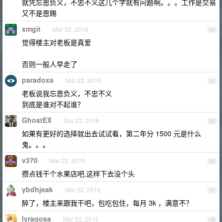
就凭忘恩负义，不忠不义这几个字就有问题啊。。。工作是交易
又不是恩赐
xmgit
Mar 22, 2016
13
觉得楼主对老板是真爱
否则一般人早走了
paradoxs
Mar 22, 2016
14
老板说我忘恩负义，不忠不义
到底是谁对不起谁？
GhostEX
Mar 22, 2016
15
如果有更好的选择就出去试试看，第二年分 1500 元是什么
鬼。。。
v370
Mar 22, 2016
16
攒点钱干个水果店吧,这样下去没个头
ybdhjeak
Mar 22, 2016
17
醉了，楼主来跟我干吧，包吃包住，每月 3k ，满意不？
lyragosa
Mar 22, 2016
18