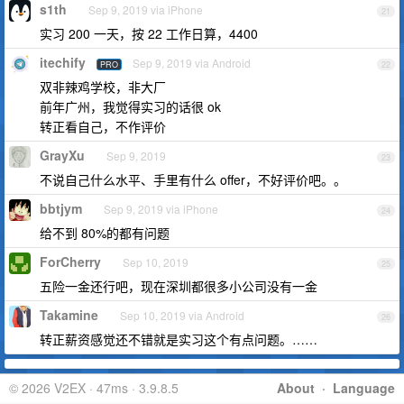
s1th
Sep 9, 2019 via iPhone
21
实习 200 一天，按 22 工作日算，4400
itechify
Sep 9, 2019 via Android
PRO
22
双非辣鸡学校，非大厂
前年广州，我觉得实习的话很 ok
转正看自己，不作评价
GrayXu
Sep 9, 2019
23
不说自己什么水平、手里有什么 offer，不好评价吧。。
bbtjym
Sep 9, 2019 via iPhone
24
给不到 80%的都有问题
ForCherry
Sep 10, 2019
25
五险一金还行吧，现在深圳都很多小公司没有一金
Takamine
Sep 10, 2019 via Android
26
转正薪资感觉还不错就是实习这个有点问题。……
© 2026 V2EX · 47ms · 3.9.8.5
About
·
Language