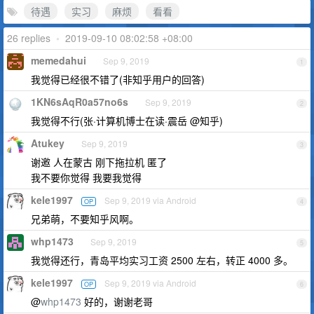
待遇
实习
麻烦
看看
26 replies
•
2019-09-10 08:02:58 +08:00
memedahui
Sep 9, 2019
1
我觉得已经很不错了(非知乎用户的回答)
1KN6sAqR0a57no6s
Sep 9, 2019
2
我觉得不行(张·计算机博士在读·震岳 @知乎)
Atukey
Sep 9, 2019
3
谢邀 人在蒙古 刚下拖拉机 匿了
我不要你觉得 我要我觉得
kele1997
Sep 9, 2019 via Android
OP
4
兄弟萌，不要知乎风啊。
whp1473
Sep 9, 2019
5
我觉得还行，青岛平均实习工资 2500 左右，转正 4000 多。
kele1997
Sep 9, 2019 via Android
OP
6
@
whp1473
好的，谢谢老哥