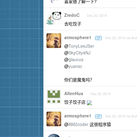
喜家德了解一下?
ZredoC
Dec 20, 2019
去吃饺子
atmosphere1
Dec 20, 2019 via And
OP
@
TonyLeeJSer
@
SkyCity4NJ
@
glaucus
@
yuansc
你们是魔鬼吗？
AllenHua
Dec 20, 2019
饺子饺子店
atmosphere1
Dec 20, 2019 via And
OP
@
AM2coder
这很程序猿