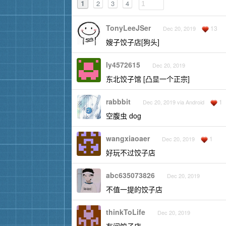
1
2
3
4
TonyLeeJSer
13
Dec 20, 2019
嫂子饺子店[狗头]
ly4572615
Dec 20, 2019
东北饺子馆 [凸显一个正宗]
rabbbit
1
Dec 20, 2019 via Android
空腹虫 dog
wangxiaoaer
1
Dec 20, 2019
好玩不过饺子店
abc635073826
Dec 20, 2019
不值一提的饺子店
thinkToLife
Dec 20, 2019