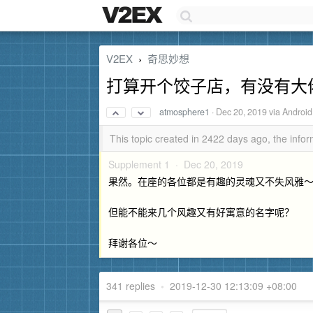
V2EX
奇思妙想
›
打算开个饺子店，有没有大
atmosphere1
·
Dec 20, 2019
via Android
This topic created in 2422 days ago, the inf
Supplement 1 ·
Dec 20, 2019
果然。在座的各位都是有趣的灵魂又不失风雅
但能不能来几个风趣又有好寓意的名字呢？
拜谢各位～
341 replies
•
2019-12-30 12:13:09 +08:00