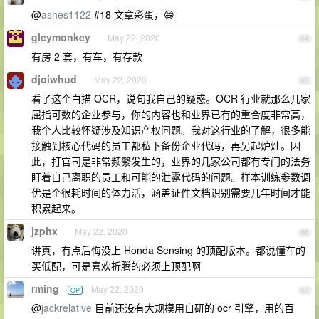
@
ashes1122
#18 文章彩蛋，😄
gleymonkey
May 22, 2020
64
有房 2 套，有车，有存款
djoiwhud
May 22, 2020
65
看了这个白描 OCR，说句我自己的疑惑。OCR 行业就那么几家
屈指可数的企业参与，你的内容也和业界已有的重合度非常高，
我个人比较怀疑涉及知识产权问题。我对这行业的了解，很多能
接触到核心代码的员工都私下备份企业代码，再另起炉灶。因
此，打官司是非常频繁发生的，业界的几家公司都有专门的法务
盯着自己离职的员工和可能的泄露代码的问题。样本训练参数调
优是个很耗时间的体力活，涵盖证件文档识别需要几年时间才能
积累起来。
jzphx
May 22, 2020
66
讲真，有点后悔没上 Honda Sensing 的顶配版本。都说懂车的
买低配，可是喜欢折腾的必须上顶配啊
rming
May 22, 2020
OP
67
@
jackrelative
目前还没有大规模用自研的 ocr 引擎，用的百