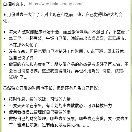
白描网页版：
https://web.baimiaoapp.com/
五月份过去一大半了，对比现在和之前上班，自己觉得比较大的变
化：
每天 8 点就能起床开始干活，而且激情满满，不混日子，不空虚了
每天早上一杯豆浆，午饭自己做，晚饭前出去遛遛弯，逛逛超市，
不在那么匆忙了
没有 996，但是也要自己控制好工作时间，6 点下班，周末双休，
是自己说了算
做事的方法和态度变了，朋友做产品的心态是考虑好了再去做，不
会盲目试错瞎搞，这点我觉得挺好，再也不用听到 "试错、试错、
试错" 了...
虽然独立开发的时间也不长，但是还有几条自己建议：
按时作息，按时吃饭，习惯的力量
不要天天呆在家里，有计划的出去散散心，可以释放压力
使用看板模式管理好自己要做的事
做好自己的财务管理，哪些去买股票，哪些去还房贷，要不要去买
车，留点钱吃饭，过节给女朋友买礼物。。。