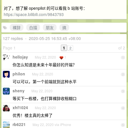
对了，想了解 openpilot 的可以看我 b 站账号：
https://space.bilibili.com/9843793
裸辞
白描
朋友
搞
127 replies
•
2020-05-25 16:53:45 +08:00
Page 1
1
of 2
2
hellojay
May 22, 2020
1
1
你怎么知道是未来十年最好的开端？
philon
May 22, 2020
2
可以可以，第一个前端就到这种水平
sheny
May 22, 2020
3
等买下一栋楼，也打算裸辞收租糊口
xhf1024
May 22, 2020
4
优秀！楼主真的太棒了
rb6221
May 22, 2020 via iPhone
5