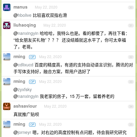
manus
May 22, 2020
30
@
hbolive
比较喜欢双指右滑
liuhaoqing
May 22, 2020
31
@
nanxingyin
哈哈哈，我特么也是。看的都傻了，再往下看：
“给女朋友买礼物” ？？？ 还没结婚就这水平了，你可太幸福
了，老哥。
rming
May 22, 2020
OP
32
@
cdlixucd
百度的精度高，有道的支持自动语言识别，腾讯的对
手写体支持好，融合方案，帮用户选好了
rming
May 22, 2020
OP
33
@
zyxfsky
@
nanxingyin
我老家的房子，15 万一套，留着养老的
ashsaviour
May 22, 2020
34
真就推广贴呗
rming
May 22, 2020
OP
35
@
jorneyr
嗯，对右边的高度控制有点问题，待会我研究研究