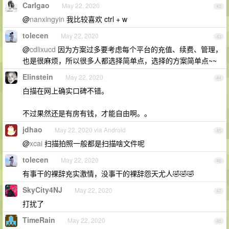
Carlgao
May 22, 2020
42
@
nanxingyin
我比较喜欢 ctrl + w
tolecen
May 22, 2020
43
@
cdlixucd
因为方案过多要考虑每个平台的充值、续费、管理，
也是很麻烦，所以很多人都选择简单点，选择的方案简单点~~
Elinstein
May 22, 2020
44
白描在网上确实口碑不错。
不过果然还是有房有钱，才能自由啊。。
jdhao
May 22, 2020 via Android
45
@
xcai
扫描拍照一般都是扫描啥文件呢
tolecen
May 22, 2020
46
有事干的裸辞充实激情，没事干的裸辞怨天尤人🤣🤣🤣
SkyCity4NJ
May 22, 2020
47
打扰了
TimeRain
May 22, 2020
48