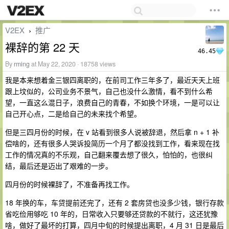
V2EX
推广
›
裸辞的第 22 天
46.45
By
rming
at May 22, 2020 · 18758 views
我是本来想着金三银四离职的，在前司工作三年多了，最近天天上班
跟上坟似的，公司业务不景气，自己也没什么激情，看不到什么希
望，一直这么混日子，浪费自己的青春，不如换个环境，一是可以让
自己开心点，二是给自己的未来找个希望。
但是三四月份的时候，在 v 站看到很多人说被辞退，然后拿 n + 1 补
偿啥的，还有很多人哭诉投简历一个月了都没找到工作，看来现在找
工作的情况真的不乐观，自己翻来覆去想了很久，怕怕的，也很纠
结，最后还是迈出了艰难的一步。
四月份的时候裸辞了，不准备再找工作。
18 年换的车，车贷提前还完了，还有 2 套房贷也没多少钱，银行存款
省吃俭用够吃 10 年的，日常收入只要够还贷款的不就行，这还犹豫
啥，做好了最坏的打算，四月中旬的时候提出离职，4 月 31 日是最后