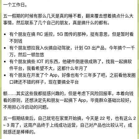
一个工作日。
五一假期的时候有那么几天是真的睡不着，翻来覆去想着搞点什么大
事情，然后联系了几个自己的朋友，真是搞什么的都有。
有个朋友在搞 RC 遥控，5G 图传的那种，挺有意思，但是暂时看
不到钱
有个朋友想拉我入伙搞自动驾驶，计划 Q3 出产品，今年搞个一千
万，然后一顿忽悠
有个朋友搞些 IOT 的东西，他硬件倒是很成熟了，找我一起搞软
件平台，我看希望不大，这都什么年月了
有个朋友在开发了个 App，好像也有个三年多了吧，之前看他发圈
口碑还不错的样子，现在要搞全平台
额……其实这些我都挺感兴趣的，但是考虑下风险回报率，本着向钱
看的原则，还想决定先和朋友一起搞下 App，毕竟群众基础比较好，
不用担心冷启动的问题。
五一假期结束后，自己就宅在家里开始搞，今天是 22 号，也有这么 2
~ 3 周了，这周产品终于上线成功运营，自己对产品也比较认可，成
就感还是棒棒的。