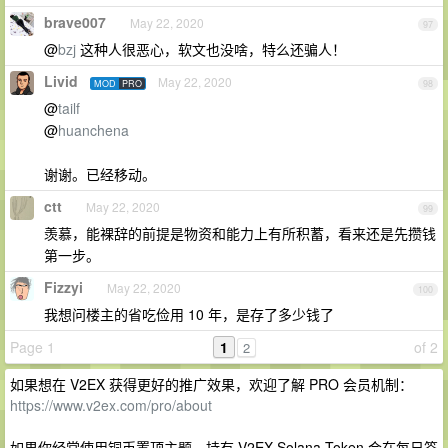
brave007
May 22, 2020
97
@
bzj
这种人很恶心，软文也没啥，特么还骗人！
Livid
May 22, 2020
MOD
PRO
98
@
tailf
@
huanchena
谢谢。已经移动。
ctt
May 22, 2020
99
羡慕，能裸辞的前提是物资和能力上有所积蓄，看来还是先攒钱
第一步。
Fizzyi
May 22, 2020
100
我想问楼主的省吃俭用 10 年，是存了多少钱了
Page 1
1
of 2
2
如果想在 V2EX 获得更好的推广效果，欢迎了解 PRO 会员机制：
https://www.v2ex.com/pro/about
如果你经常使用铜币置顶主题，持有 V2EX Solana Token 会在每日签