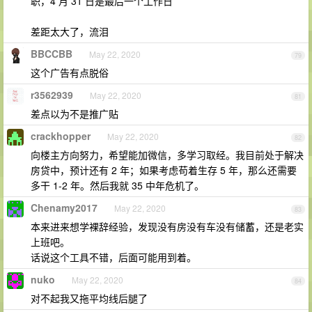
职，4 月 31 日是最后一个工作日”
差距太大了，流泪
BBCCBB
May 22, 2020
79
这个广告有点脱俗
r3562939
May 22, 2020
81
差点以为不是推广贴
crackhopper
May 22, 2020
82
向楼主方向努力，希望能加微信，多学习取经。我目前处于解决
房贷中，预计还有 2 年；如果考虑苟着生存 5 年，那么还需要
多干 1-2 年。然后我就 35 中年危机了。
Chenamy2017
May 22, 2020
83
本来进来想学裸辞经验，发现没有房没有车没有储蓄，还是老实
上班吧。
话说这个工具不错，后面可能用到着。
nuko
May 22, 2020
84
对不起我又拖平均线后腿了