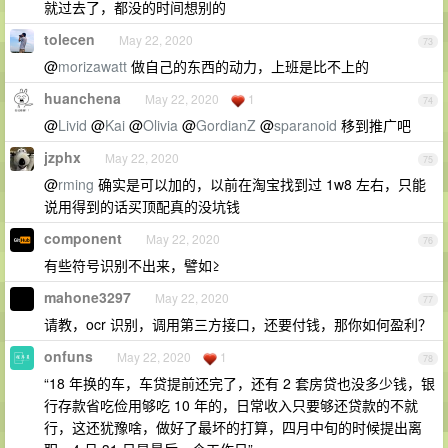
就过去了，都没的时间想别的
tolecen
May 22, 2020
73
@
morizawatt
做自己的东西的动力，上班是比不上的
huanchena
May 22, 2020
1
74
@
Livid
@
Kai
@
Olivia
@
GordianZ
@
sparanoid
移到推广吧
jzphx
May 22, 2020
75
@
rming
确实是可以加的，以前在淘宝找到过 1w8 左右，只能
说用得到的话买顶配真的没坑钱
component
May 22, 2020
76
有些符号识别不出来，譬如≥
mahone3297
May 22, 2020
77
请教，ocr 识别，调用第三方接口，还要付钱，那你如何盈利？
onfuns
May 22, 2020
1
78
“18 年换的车，车贷提前还完了，还有 2 套房贷也没多少钱，银
行存款省吃俭用够吃 10 年的，日常收入只要够还贷款的不就
行，这还犹豫啥，做好了最坏的打算，四月中旬的时候提出离