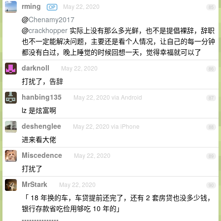
rming
May 22, 2020
OP
85
@
Chenamy2017
@
crackhopper
实际上没有那么多光鲜，也不是提倡裸辞，辞职
也不一定能解决问题，主要还是看个人情况，让自己的每一分钟
都没有白过，晚上睡觉的时候回想一天，觉得幸福就可以了
darknoll
May 22, 2020
86
打扰了，告辞
hanbing135
May 22, 2020 via Android
87
lz 是炫富啊
deshenglee
May 22, 2020 via iPhone
88
进来看大佬
Miscedence
May 22, 2020
89
打扰了
MrStark
May 22, 2020
90
「 18 年换的车，车贷提前还完了，还有 2 套房贷也没多少钱，
银行存款省吃俭用够吃 10 年的」
---------------