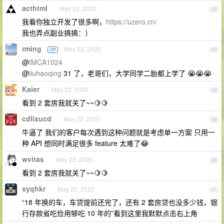
acthtml
May 22, 2020
36
我看你独立开发了很多啊，
https://uzero.cn/
我也弄点副业搞搞：）
rming
May 22, 2020
OP
37
@
IMCA1024
@
liuhaoqing
31 了，老哥们，大学同学二胎都上学了 😭😭😭
Kaier
May 22, 2020
38
看到 2 套房我就关了~~🍋🍋
cdlixucd
May 22, 2020
39
牛逼了 我们的客户每次遇到这种问题就是考虑单一方案 只用一
种 API 想同时满足很多 feature 太难了😂
wvitas
May 22, 2020
40
看到 2 套房我就关了~~🍋🍋
xyqhkr
May 22, 2020
41
“18 年换的车，车贷提前还完了，还有 2 套房贷也没多少钱，银
行存款省吃俭用够吃 10 年的”看到这里我默默点击右上角