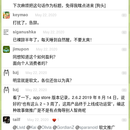
下次麻烦把这句话作为标题，免得我瞎点进来 [狗头]
keymao
May 22, 2020
91
打扰了，告辞。
siganushka
May 22, 2020
92
已裸辞半年了，每天睡到自然醒，不要太爽！
jimupon
May 22, 2020
93
同想知道这个如何盈利？
面向个人消费者的？
bzj
May 22, 2020
94
明显就是软文，各位还信以为真？
bzj
May 22, 2020
95
看了一下，app store 版本记录，2.6.2 2019 年 8 月 14 日，说
好的“也有这么 2 ~ 3 周了，这周产品终于上线成功运营”，编这
种故事做推广是不是有点侮辱别人智商呢
tailf
May 22, 2020
1
96
@
Livid
@
Kai
@
Olivia
@
GordianZ
@
sparanoid
软文推广