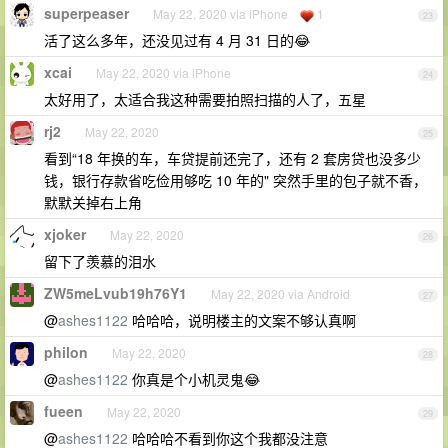
superpeaser
May 22, 2020 via iPhone
1
23
活了这么多年，还没见过有 4 月 31 日的😂
xcai
May 22, 2020 via iPhone
24
太好用了，太适合我这种需要拍照扫描的人了，五星
rj2
May 22, 2020
25
看到“18 年换的车，车贷提前还完了，还有 2 套房贷也没多少
钱，银行存款省吃俭用够吃 10 年的" 突然手里的包子就不香，
默默关掉右上角
xjoker
May 22, 2020
26
留下了羡慕的泪水
ZW5meLvub19h76Y1
May 22, 2020 via Android
27
@
ashes1122
哈哈哈，说明楼主的文案不够认真啊
philon
May 22, 2020
28
@
ashes1122
你真是个小机灵鬼😂
fueen
May 22, 2020
29
@
ashes1122
哈哈哈不看到你这个我都没注意