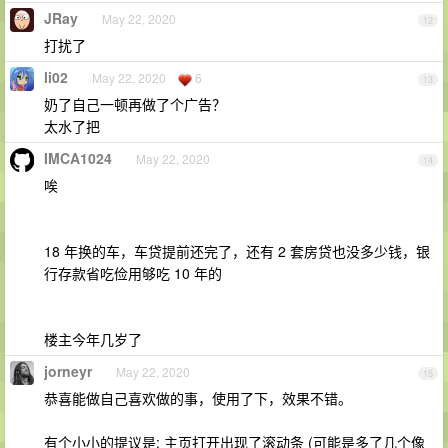
JRay
May 22, 2020
12
打扰了
li02
May 22, 2020
6
13
奶了自己一顿再做了个广告？
太水了把
IMCA1024
May 22, 2020
14
唉
18 年换的车，车贷提前还完了，还有 2 套房贷也没多少钱，银
行存款省吃俭用够吃 10 年的
楼主今年几岁了
jorneyr
May 22, 2020
15
恭喜能做自己喜欢做的事，使用了下，效果不错。
有个小小的提议是: 主页打开出现了滚动条 (可能是多了几个像