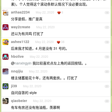
素)，个人觉得这个滚动条默认情况下没必要出现。
arthas2234
May 22, 2020
6
16
分享是假，推广是真
way2create
May 22, 2020
17
还以为有共鸣 打扰了
ashes1122
May 22, 2020
38
18
后来我才知道，4 月是没有 31 号的。
hbolive
May 22, 2020
19
@
nanxingyin
我比较喜欢点左上角的返回按钮。。
nnqijiu
May 22, 2020
20
楼主储蓄能花十年，还有两套房。。打扰了
ji39
May 22, 2020
21
自问自答的 style
qiaobeier
May 22, 2020
22
有车有房还没有拖油瓶，羡慕啊