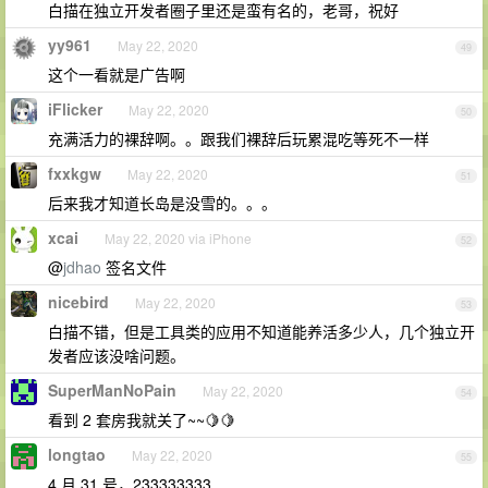
白描在独立开发者圈子里还是蛮有名的，老哥，祝好
yy961
May 22, 2020
49
这个一看就是广告啊
iFlicker
May 22, 2020
50
充满活力的裸辞啊。。跟我们裸辞后玩累混吃等死不一样
fxxkgw
May 22, 2020
51
后来我才知道长岛是没雪的。。。
xcai
May 22, 2020 via iPhone
52
@
jdhao
签名文件
nicebird
May 22, 2020
53
白描不错，但是工具类的应用不知道能养活多少人，几个独立开
发者应该没啥问题。
SuperManNoPain
May 22, 2020
54
看到 2 套房我就关了~~🍋🍋
longtao
May 22, 2020
55
4 月 31 号，233333333