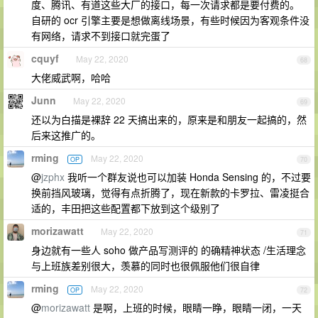
度、腾讯、有道这些大厂的接口，每一次请求都是要付费的。
自研的 ocr 引擎主要是想做离线场景，有些时候因为客观条件没
有网络，请求不到接口就完蛋了
cquyf
May 22, 2020
68
大佬威武啊，哈哈
Junn
May 22, 2020
69
还以为白描是裸辞 22 天搞出来的，原来是和朋友一起搞的，然
后来这推广的。
rming
May 22, 2020
OP
70
@
jzphx
我听一个群友说也可以加装 Honda Sensing 的，不过要
换前挡风玻璃，觉得有点折腾了，现在新款的卡罗拉、雷凌挺合
适的，丰田把这些配置都下放到这个级别了
morizawatt
May 22, 2020
71
身边就有一些人 soho 做产品写测评的 的确精神状态 /生活理念
与上班族差别很大，羡慕的同时也很佩服他们很自律
rming
May 22, 2020
OP
72
@
morizawatt
是啊，上班的时候，眼睛一睁，眼睛一闭，一天