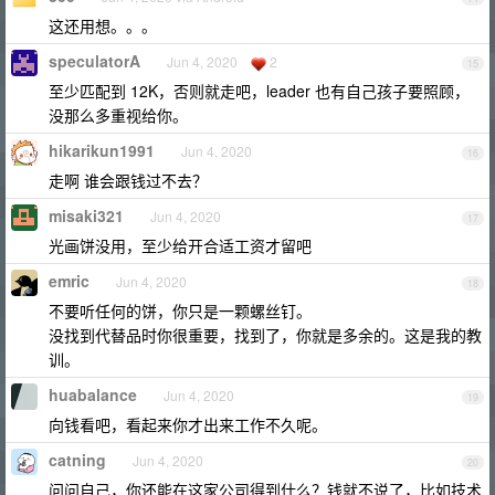
这还用想。。。
speculatorA
Jun 4, 2020
2
15
至少匹配到 12K，否则就走吧，leader 也有自己孩子要照顾，
没那么多重视给你。
hikarikun1991
Jun 4, 2020
16
走啊 谁会跟钱过不去？
misaki321
Jun 4, 2020
17
光画饼没用，至少给开合适工资才留吧
emric
Jun 4, 2020
18
不要听任何的饼，你只是一颗螺丝钉。
没找到代替品时你很重要，找到了，你就是多余的。这是我的教
训。
huabalance
Jun 4, 2020
19
向钱看吧，看起来你才出来工作不久呢。
catning
Jun 4, 2020
20
问问自己，你还能在这家公司得到什么？钱就不说了，比如技术