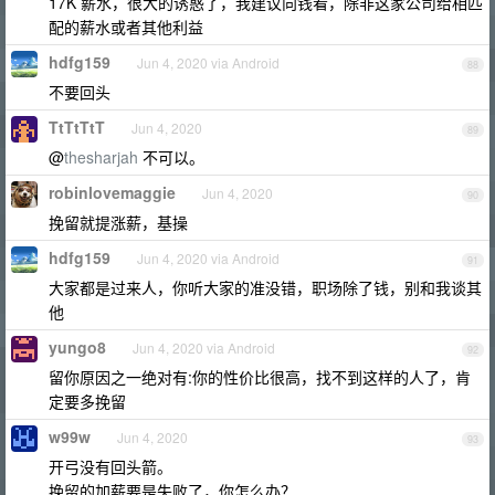
17K 薪水，很大的诱惑了，我建议向钱看，除非这家公司给相匹
配的薪水或者其他利益
hdfg159
Jun 4, 2020 via Android
88
不要回头
TtTtTtT
Jun 4, 2020
89
@
thesharjah
不可以。
robinlovemaggie
Jun 4, 2020
90
挽留就提涨薪，基操
hdfg159
Jun 4, 2020 via Android
91
大家都是过来人，你听大家的准没错，职场除了钱，别和我谈其
他
yungo8
Jun 4, 2020 via Android
92
留你原因之一绝对有:你的性价比很高，找不到这样的人了，肯
定要多挽留
w99w
Jun 4, 2020
93
开弓没有回头箭。
挽留的加薪要是失败了，你怎么办？