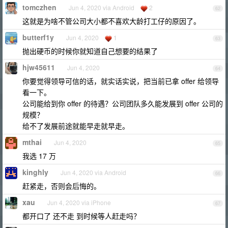
tomczhen
Jun 4, 2020 via Android
2
62
这就是为啥不管公司大小都不喜欢大龄打工仔的原因了。
butterf1y
Jun 4, 2020
1
63
抛出硬币的时候你就知道自己想要的结果了
hjw45611
Jun 4, 2020
64
你要觉得领导可信的话，就实话实说，把当前已拿 offer 给领导
看一下。
公司能给到你 offer 的待遇？公司团队多久能发展到 offer 公司的
规模？
给不了发展前途就能早走就早走。
mthai
Jun 4, 2020
65
我选 17 万
kinghly
Jun 4, 2020 via Android
66
赶紧走，否则会后悔的。
xau
Jun 4, 2020 via iPhone
67
都开口了 还不走 到时候等人赶走吗？