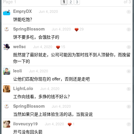
Page 1
1
of 3
2
3
EmptyDX
Jun 4, 2020
1
饼能吃饱？
SpringBlossom
Jun 4, 2020
29
2
饼不要多吃，会饿肚子的
wellsc
Jun 4, 2020
15
3
既然提了最好就走，公司可能因为暂时找不到人顶替你，而挽留
你一下的
leoli
Jun 4, 2020
4
让他们匹配你现在的 offer，否则还是走吧
LightLolo
Jun 4, 2020
5
工作向钱看，多挣的钱不好么？
SpringBlossom
Jun 4, 2020
6
当然如果只是上班体验生活的话，当我没说
iloveucyy19
Jun 4, 2020
1
7
开弓没有回头箭