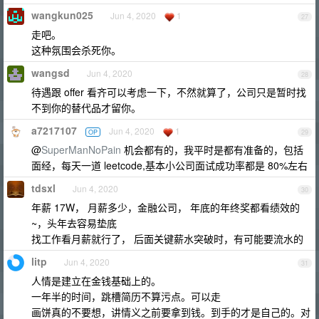
wangkun025
Jun 4, 2020
1
27
走吧。
这种氛围会杀死你。
wangsd
Jun 4, 2020
28
待遇跟 offer 看齐可以考虑一下，不然就算了，公司只是暂时找
不到你的替代品才留你。
a7217107
Jun 4, 2020
1
OP
29
@
SuperManNoPain
机会都有的，我平时是都有准备的，包括
面经，每天一道 leetcode,基本小公司面试成功率都是 80%左右
tdsxl
Jun 4, 2020
30
年薪 17W， 月薪多少，金融公司， 年底的年终奖都看绩效的
~，头年去容易垫底
找工作看月薪就行了， 后面关键薪水突破时，有可能要流水的
litp
Jun 4, 2020
31
人情是建立在金钱基础上的。
一年半的时间，跳槽简历不算污点。可以走
画饼真的不要想，讲情义之前要拿到钱。到手的才是自己的。对