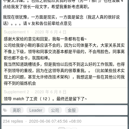
不要太浮躁。。包括之前挺欣赏我的领导（另一个部门）也在凌晨 4
点给我发了很长一段文字，希望我重新考虑离职。
我现在很犹豫，一方面是现实，一方面是留念（我这人真的很好说
话）。。。请 v 友和各位前辈给点意见
Supplement 1 · 2020 年 6 月 4 日
感谢大家给的意见和回复，我每一条都有在看~
公司给我穿小鞋的事应该不会的，因为公司体量不大，大家关系其实
不像上下级，领导和同事交流基本都是平级的，不会甩脸色，同事离
职也都不会卡，氛围和棒。
我当然知道跳槽钱多，但是我怕以后找不到这么好的工作氛围，也得
不到领导的重视，因为在这领导真的很尊重我。。（比如某些技术实
现上的问题，甚至允许修改技术架构），我想这是一些在其他公司我
得不到的锻炼机会
Supplement 2 · 2020 年 6 月 8 日
领导 match 了工资（ 12 ）。最终还是留下了~
离职
Leader
公司
金服
234 replies
•
2020-06-06 07:45:56 +08:00