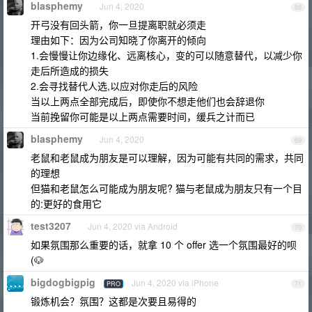
blasphemy
Jun 4, 2020
68
开弓没有回头箭，你一旦提离职就必须走
理由如下：因为公司知晓了你离开的倾向
1.会慢慢让你边缘化、远离核心，变的可以随意替代，以减少你
走后所造成的损失
2.会寻找替代人选,以应对你走后的风险
当以上两点全部完成后，即使你不想走他们也会辞退你
当前挽留你可能是以上两点需要时间，缓兵之计而已
blasphemy
Jun 4, 2020
69
老鼠和老鼠成为朋友是可以理解，因为可能有共同的需求，共同
的理想
但猫和老鼠怎么可能成为朋友呢? 猫与老鼠成为朋友只有一个目
的:更好的食用它
test3207
Jun 4, 2020 via Android
70
如果氛围那么重要的话，就拿 10 个 offer 选一个氛围最好的呗
(🐶
bigdogbigpig
Jun 4, 2020 via iPhone
PRO
71
锻炼机会？氛围？这都是次要且易得的