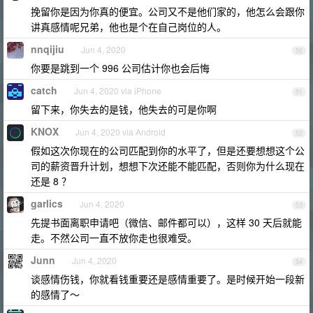
挽留你是因为你真的便宜。公司又不是他们家的，他怎么会跟你
讲真感情呢兄弟，他也是个在自己岗位的人。
nnqijiu
Jun 4, 2020
50
你要是跳到一个 996 公司估计你也会后悔
catch
Jun 4, 2020 via iPhone
51
留下来，你失去的是钱，他失去的可是你啊
KNOX
Jun 4, 2020 via Android
52
假如这次你现在的公司匹配到你的水平了，但是还要想想这个公
司的薪资晋升计划，想想下次还能不能匹配，否则你为什么现在
还是 8 ？
garlics
Jun 4, 2020
53
先提书面离职申请吧（微信、邮件都可以），这样 30 天后就能
走。不然公司一直不放你走也很难受。
Junn
Jun 4, 2020
54
谈感情伤钱，你就看钱重要还是感情重要了。是时候开始一段新
的感情了～