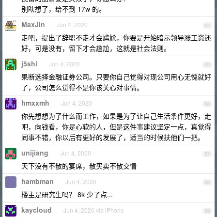
别瞎想了，给不到 17w 的。
MaxJin
Jun 4, 2020
94
走吧，提出了辞职不走才会尴尬，你要是开始暗示领导涨工资还
好，可是没有，留下才会尴尬，这就是社会法则。
j5shi
Jun 4, 2020
95
果断选择金融证券公司。只要你自己觉得对现公司用心无愧就好
了，公司怎么觉得不是你该关心对事情。
hmxxmh
Jun 4, 2020
96
你先想想为了什么而工作，如果是为了让自己生活条件更好，走
吧，向钱看，你是心软的人，但是这件事建议坚定一点，真觉得
同事不错，你以后有更好的发展了，适当的时候扶他们一把。
unijiang
Jun 4, 2020
97
天下没有不散的宴席，散买卖不散交情
hambman
Jun 4, 2020
98
楼主是研究生吗？ 8k 少了点...
kaycloud
Jun 4, 2020 via iPhone
99