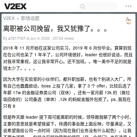
V2EX
职场话题
›
离职被公司挽留，我又犹豫了。。。
By
a7217107
at Jun 4, 2020 · 25724 views
2018 年 11 月开始在这家公司实习，2019 年 6 月份毕业。算算到现
在在公司也呆了 1 年半了，公司环境很好，leader 也很好说话，而且
对我非常重视，这让我非常开心。还不加班。。唯一美中不足的就是
钱太少了。。。。
因为大学在实验室的小伙伴们，都升职加薪，也有个别进入大厂，所
有自己也蠢蠢欲动，boss 上投了几家，拿了 3 个 offer，比较后选了
年薪 17w 的金融证券类公司（双休），还有一家月薪 13k 的（做垃
圾回收的）公司备选（单休）,12k 的蚂蚁金服外包拒了。ps..我现在
只有 8
但是昨天跟 leader 提下周可能离职的时候，领导跟我聊了两个小时，
主要的意思就是希望我留下，待遇的事会跟上面反映，尽量满足，又
说希望我给公司一点时间（因为现在我们业务没有什么起色），让我