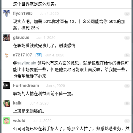
这个世界就是这么现实。
flycn1985
Jun 4, 2020
32
现实点吧，加薪 50%你才直有 12，什么公司能给你 50%的加
薪，撑死 25%
glaucus
Jun 4, 2020
33
在职场看钱就完事儿了，别谈感情
a7217107
Jun 4, 2020
OP
34
@
sayitagain
领导也有这方面的意思，就是说现在给你的待遇可
能比市场要低一些，但是他会尽可能跟上面反映，给我提一些，
也希望我静下心来
Forthedream
Jun 4, 2020
35
职场的人情在利益面前不值一提。
kaiki
Jun 4, 2020
36
上班是来赚钱的。
wdold
Jun 4, 2020
37
公司可能已经在着手招人了，等那个人拉了，熟悉熟悉业务，然