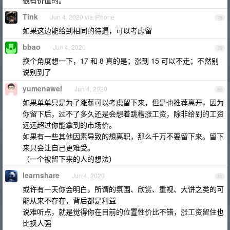
很有价值的。
Tink
Jun 4, 2020 via iPhone
78
如果这边能给到相同的待遇，可以考虑留
bbao
Jun 4, 2020
79
换个角度想一下，17 和 8 真的是；涨到 15 可以不走；不然别
说别到了
yumenawei
Jun 4, 2020
80
如果单单只是为了涨薪可以考虑留下来，但是也推荐离开，因为
你留下后，过不了多久还是会想着跳槽涨工资，除非给到的工资
远远超过你能拿到的市场价。
如果有一些其他因素导致的想离职，那么千万不要留下来。留下
来只会让自己更难受。
（一个被留下来的人的想法）
learnshare
Jun 4, 2020
81
或许有一天你会明白，所谓的氛围、欣赏、重视、大饼之类的可
能从来不存在，背后都是利益
说难听点，就是觉得你在目前的位置性价比不错，涨工资留住也
比换人强