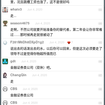
里，况且跳槽工资也涨了，这不是很好吗
whatv3
Jun 4, 2020
43
走...
season4675
Jun 4, 2020
44
走啊，不然公司就要开始准备你的替代者，第二年会让你非常难
过……那时候再走就很被动了
F281M6Dh8DXpD1g2
Jun 4, 2020
7
45
说出去的话泼出去的水，以后你可以回来，但是这次必须要走了
领导不过是觉得你物超所值而已
gdt
Jun 4, 2020
46
金融证券类公司（双休）吧。
ChangQin
Jun 4, 2020
47
走
CBS
Jun 4, 2020
48
金融证券类公司
CBS
Jun 4, 2020
49