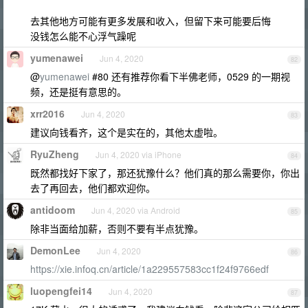
去其他地方可能有更多发展和收入，但留下来可能要后悔
没钱怎么能不心浮气躁呢
yumenawei
Jun 4, 2020
82
@
yumenawei
#80 还有推荐你看下半佛老师，0529 的一期视
频，还是挺有意思的。
xrr2016
Jun 4, 2020
83
建议向钱看齐，这个是实在的，其他太虚啦。
RyuZheng
Jun 4, 2020 via iPhone
84
既然都找好下家了，那还犹豫什么？他们真的那么需要你，你出
去了再回去，他们都欢迎你。
antidoom
Jun 4, 2020 via Android
85
除非当面给加薪，否则不要有半点犹豫。
DemonLee
Jun 4, 2020
86
https://xie.infoq.cn/article/1a229557583cc1f24f9766edf
luopengfei14
Jun 4, 2020
87