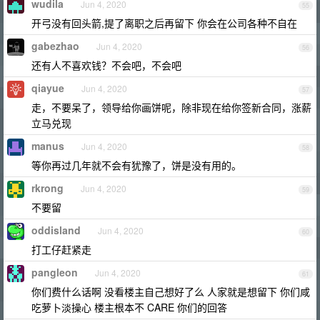
wudila
Jun 4, 2020
55
开弓没有回头箭,提了离职之后再留下 你会在公司各种不自在
gabezhao
Jun 4, 2020
56
还有人不喜欢钱？不会吧，不会吧
qiayue
Jun 4, 2020
57
走，不要呆了，领导给你画饼呢，除非现在给你签新合同，涨薪
立马兑现
manus
Jun 4, 2020
58
等你再过几年就不会有犹豫了，饼是没有用的。
rkrong
Jun 4, 2020
59
不要留
oddisland
Jun 4, 2020
60
打工仔赶紧走
pangleon
Jun 4, 2020
61
你们费什么话啊 没看楼主自己想好了么 人家就是想留下 你们咸
吃萝卜淡操心 楼主根本不 CARE 你们的回答