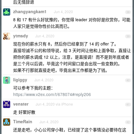
后无情辞退
zhangyangkam1
Jun 4, 2020
38
8 和 17 有什么好犹豫的，你觉得 leader 对你好是欣赏你，可能
人家只是觉得你性价比高而已。
ytmsdy
Jun 4, 2020
39
现在你的薪水只有 8，然后你已经拿到了 14 的 offer 了。
直接坦诚不公的和领导说，给 3 天时间让他和上面争取，直接让
把你的薪水调成 12 以上，注意，是直接调！而不是到年底或者
是三个月以后调，毕竟这个时间窗口是会出现一些变数的。
如果不行那就直接走吧，毕竟出来工作都是为了钱。
ligiggy
Jun 4, 2020
40
可以参考下我的主题：
https://www.v2ex.com/t/678074#reply206
venster
Jun 4, 2020 via iPhone
41
走 好聚好散
TimeRain
Jun 4, 2020
42
还是走吧，小心公司穿小鞋，已经提了这个事情没必要待在这