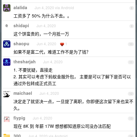
alalida
Jun 4, 2020 via Android
8
工资多了 50% 为什么不去。。
shidapi
Jun 4, 2020
9
这个饼蛮贵的，一个月抵一万
shaopu
Jun 4, 2020
1
10
如果不是富二代，难道工作不是为了钱？
thesharjah
Jun 4, 2020
11
1. 不要犹疑，直接走
2. 其实可以考虑下蚂蚁金服外包， 主要是可以了解下是否可以
通过外包转成正式员工
maichael
Jun 4, 2020
12
决定走了就坚决一点，一旦提了离职，你即便这次留下来也呆不
久。
fiypig
Jun 4, 2020
13
现在 8K 到 年薪 17W 想想都知道原公司没办法匹配
300
Jun 4, 2020 via Android
14