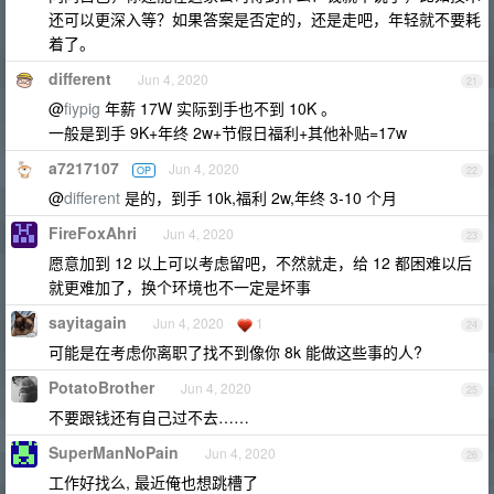
还可以更深入等？如果答案是否定的，还是走吧，年轻就不要耗
着了。
different
Jun 4, 2020
21
@
fiypig
年薪 17W 实际到手也不到 10K 。
一般是到手 9K+年终 2w+节假日福利+其他补贴=17w
a7217107
Jun 4, 2020
OP
22
@
different
是的，到手 10k,福利 2w,年终 3-10 个月
FireFoxAhri
Jun 4, 2020
23
愿意加到 12 以上可以考虑留吧，不然就走，给 12 都困难以后
就更难加了，换个环境也不一定是坏事
sayitagain
Jun 4, 2020
1
24
可能是在考虑你离职了找不到像你 8k 能做这些事的人?
PotatoBrother
Jun 4, 2020
25
不要跟钱还有自己过不去……
SuperManNoPain
Jun 4, 2020
26
工作好找么, 最近俺也想跳槽了