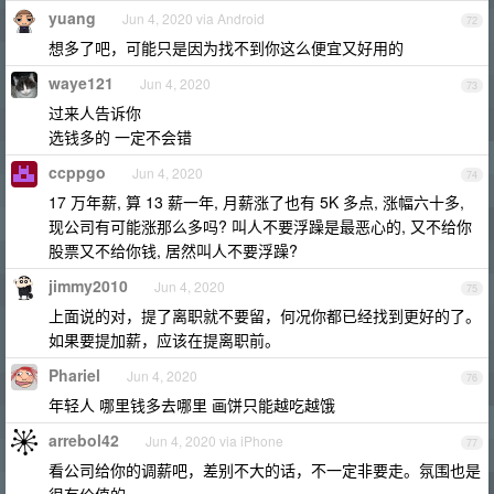
yuang
Jun 4, 2020 via Android
72
想多了吧，可能只是因为找不到你这么便宜又好用的
waye121
Jun 4, 2020
73
过来人告诉你
选钱多的 一定不会错
ccppgo
Jun 4, 2020
74
17 万年薪, 算 13 薪一年, 月薪涨了也有 5K 多点, 涨幅六十多,
现公司有可能涨那么多吗? 叫人不要浮躁是最恶心的, 又不给你
股票又不给你钱, 居然叫人不要浮躁?
jimmy2010
Jun 4, 2020
75
上面说的对，提了离职就不要留，何况你都已经找到更好的了。
如果要提加薪，应该在提离职前。
Phariel
Jun 4, 2020
76
年轻人 哪里钱多去哪里 画饼只能越吃越饿
arrebol42
Jun 4, 2020 via iPhone
77
看公司给你的调薪吧，差别不大的话，不一定非要走。氛围也是