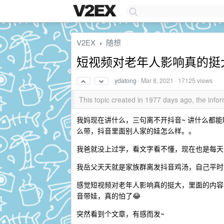
V2EX
随想
›
短视频对老年人影响真的挺
ydatong
·
Mar 8, 2021
· 17125 views
This topic created in 1977 days ago, the in
我妈现在讲什么，三句离不开抖音~ 讲什么都
么带，抖音里面别人家的娃怎么样。。
我爸就没上过学，看文字看不懂，现在也是每天
我岳父天天就是家族群离发抖音鸡汤，自己平时
感觉短视频对老年人影响真的挺大，里面的内容
音带娃，真的怕了😂
突然看到个文章，有感而发~