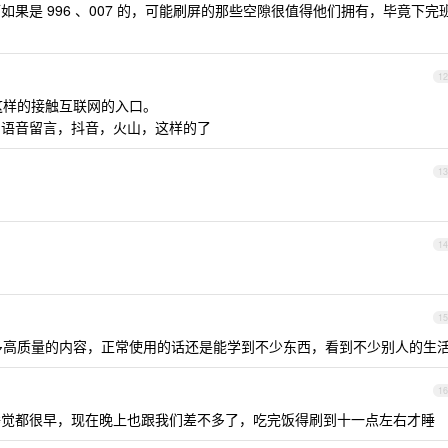
果是 996 、007 的，可能刷屏的那些空隙很值得他们拥有，毕竟下完
12
这样的接触互联网的入口。
的语音留言，抖音，火山，这样的了
13
14
15
高质量的内容，正常使用的话还是能学到不少东西，看到不少别人的生
16
觉都很早，现在晚上也跟我们差不多了，吃完饭得刷到十一点左右才睡