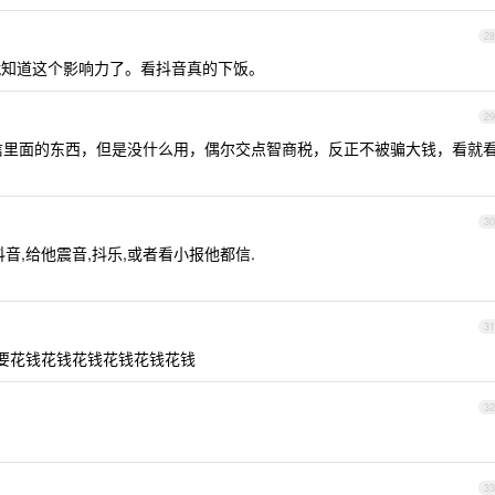
28
就知道这个影响力了。看抖音真的下饭。
29
信里面的东西，但是没什么用，偶尔交点智商税，反正不被骗大钱，看就
30
音,给他震音,抖乐,或者看小报他都信.
31
 要花钱花钱花钱花钱花钱花钱
32
33