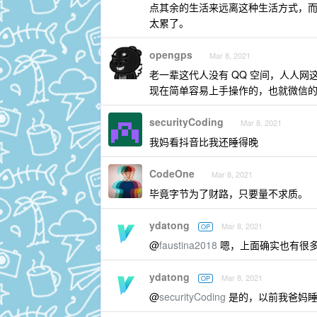
点其余的生活来远离这种生活方式，而如
太累了。
opengps
Mar 8, 2021
老一辈这代人没有 QQ 空间，人人网
现在简单容易上手操作的，也就微信
securityCoding
Mar 8, 2021
我妈看抖音比我还睡得晚
CodeOne
Mar 8, 2021
毕竟字节为了财路，只要量不求质。
ydatong
Mar 8, 2021
OP
@
faustina2018
嗯，上面确实也有很多
ydatong
Mar 8, 2021
OP
@
securityCoding
是的，以前我爸妈睡