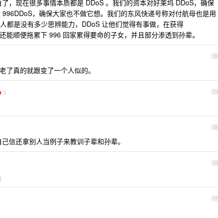
白了，现在很多事情本质都是 DDoS 。我们的资本对好莱坞 DDoS，确保
996DDoS，确保大家也不做它想。我们的东风快递号称对付航母也是用
老人都是没有多少思辨能力，DDoS 让他们觉得有事做，在获得
化，还能顺便拖累下 996 回家累得要命的子女，并且部分渗透到孙辈。
23
人老了真的就跟变了一个人似的。
3
24
25
自己信还拿别人当例子来教训子辈和孙辈。
26
头
27