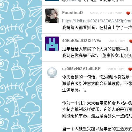
FaustinaD
Mar 8, 2021 via iPhone
https://i.loli.net/2021/03/08/zMZIp9
我妈每天都看抖音，在抖音上学了一
40EaE5uJO3Xt1VVa
Mar 8, 2021
过年我给大舅买了个大屏的智能手机，
我现在你高攀不起"、“董事长女儿身份
sz065vHi2V1c6LKP
Mar 8, 2021
今天看到的一句话，“短视频本身就是
激感官吸引注意大脑会及其疲倦。不
生满足感。”。
作为一个几乎天天看电影和看 B 站
控制力抵制这样娱乐，它给人的是逃
则能缓和节奏，最后是得到久一点的
当一个人缺乏兴趣以及丰富的生活方