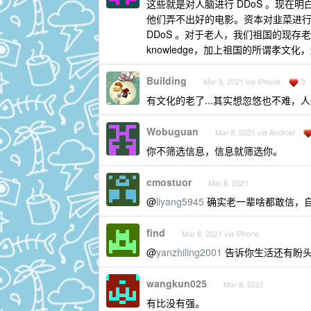
这些就是对人脑进行 DDoS 。现在明
他们弄不出好的电影。资本对韭菜进行 
DDoS 。对于老人，我们祖国的现存
knowledge，加上祖国的所谓孝文
Building
3
Mar 8, 2021 via iPhone
有文化的老了...其实想忽悠也不难，
Wobuguan
Mar 8, 2021 via Android
你不筛选信息，信息就筛选你。
cmostuor
Mar 8, 2021
@
liyang5945
确实老一辈啥都敢信，
find
Mar 8, 2021 via iPhone
@
yanzhiling2001
告诉你生活还有盼
wangkun025
Mar 8, 2021
有比没有强。