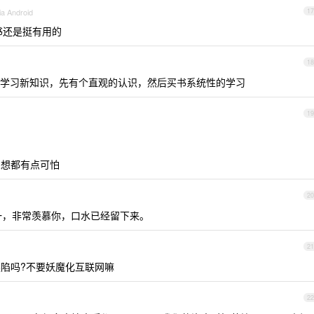
ia Android
17
书还是挺有用的
18
学习新知识，先有个直观的认识，然后买书系统性的学习
19
想想都有点可怕
20
一，非常羡慕你，口水已经留下来。
21
陷吗?不要妖魔化互联网嘛
22