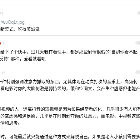
21
9
mnrw3OqLt.jpg
堆新菜式，吃得美滋滋
1
10
给下了个快手，过几天我在看快手，都是那些剧情很假的"当初你看不起
反转” 那种，爱看就看吧
16
11
一种特别强调注意力抓取的东西，尤其体现在动次打次的音乐上，高频刺
像看电影时你的大脑刺激是弱持续的，缓和空间大，会产生空虚感但也能
中短视频的人，远离抖音的短视频是因为如果经常看的化，几乎很少有人能
避的空虚感和满足感，几乎是在时刻剥夺你的注意力，而电影、中视频这
共情和思考。
式时，可能最后就只能通过这种方式来解脱自己。如果是老人小孩则需要