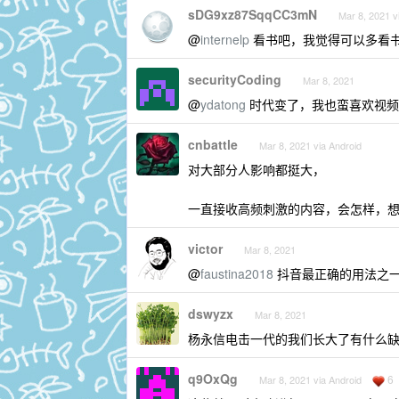
sDG9xz87SqqCC3mN
Mar 8, 2021 v
@
internelp
看书吧，我觉得可以多看
securityCoding
Mar 8, 2021
@
ydatong
时代变了，我也蛮喜欢视频
cnbattle
Mar 8, 2021 via Android
对大部分人影响都挺大，
一直接收高频刺激的内容，会怎样，
victor
Mar 8, 2021
@
faustina2018
抖音最正确的用法之
dswyzx
Mar 8, 2021
杨永信电击一代的我们长大了有什么缺
q9OxQg
6
Mar 8, 2021 via Android