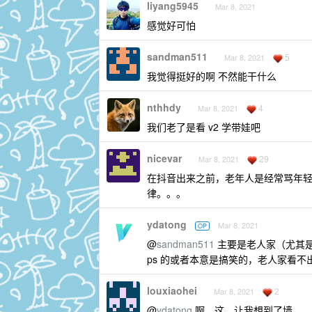
liyang5945
Mar 8, 2021
感觉好可怕
sandman511
5
Mar 8, 2021
我觉得挺好的啊 不然能干什么
nthhdy
4
Mar 8, 2021
我们老了是看 v2 学带娃吧
nicevar
29
Mar 8, 2021
在抖音出来之前，老年人是经常骂年
律。。。
ydatong
Mar 8, 2021
OP
@
sandman511
主要是老人家（尤其
ps 的或者本意是搞笑的，老人家看
louxiaohei
2
Mar 8, 2021
@
ydatong
啊，这，让我想到了墙