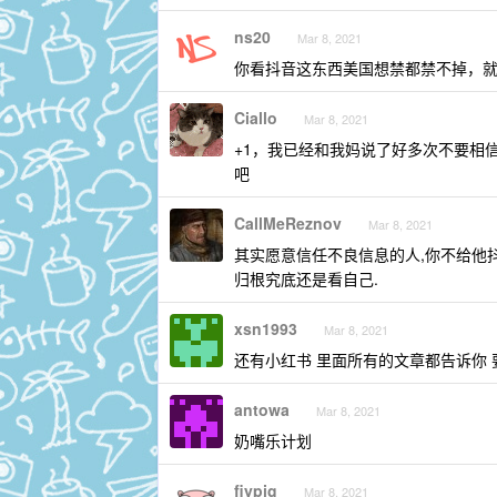
ns20
Mar 8, 2021
你看抖音这东西美国想禁都禁不掉，
Ciallo
Mar 8, 2021
+1，我已经和我妈说了好多次不要相
吧
CallMeReznov
Mar 8, 2021
其实愿意信任不良信息的人,你不给他抖
归根究底还是看自己.
xsn1993
Mar 8, 2021
还有小红书 里面所有的文章都告诉你
antowa
Mar 8, 2021
奶嘴乐计划
fiypig
Mar 8, 2021