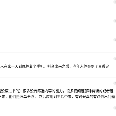
3
4
5
6
轻人在家一天到晚捧着个手机，抖音出来之后，老年人体会到了真香定
7
是没读过书的）很多没有筛选内容的能力，很多视频是那种剪辑的或者是
不出来，他们是照单全收， 然后应用到生活中来，有时候真的有点怕出问题
8