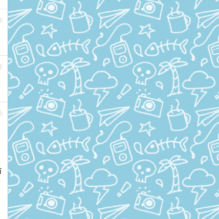
产
有
些
多