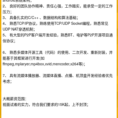
android系统架构；
2、 良好的团队协作精神、责任心强，工作踏实，能承受一定的工作
压力；
3、 具备扎实的C/C++ 、数据结构和算法基础；
4、 熟悉TCP/IP协议，熟练使用TCP/UDP Socket编程，熟悉常见
UDP NAT穿透机制；
5、 有大型的P2P客户端开发经验，熟悉BT、电驴等P2P开源项目通
信协议；
6、 熟悉多媒体开源工具（代码）的使用、二次开发、重新封装，并
能基于其框架进行开发(如
ffmpeg,mplaryer,mp4box,xvid,mencoder,x264等)；
7、 具有流媒体播放器、流媒体直播、点播、机顶盒开发经验者优先
考虑；
大概薪资范围：
视面试者的实力，符合我们要求的15K起，上不封顶；