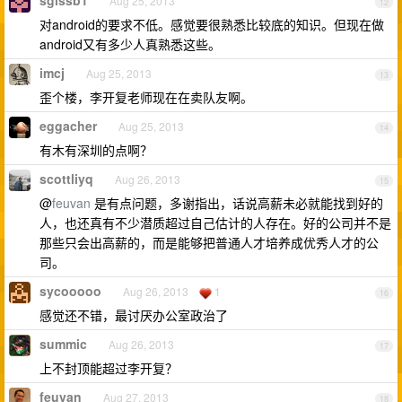
sgissb1
Aug 25, 2013
12
对android的要求不低。感觉要很熟悉比较底的知识。但现在做
android又有多少人真熟悉这些。
imcj
Aug 25, 2013
13
歪个楼，李开复老师现在在卖队友啊。
eggacher
Aug 25, 2013
14
有木有深圳的点啊？
scottliyq
Aug 26, 2013
15
@
feuvan
是有点问题，多谢指出，话说高薪未必就能找到好的
人，也还真有不少潜质超过自己估计的人存在。好的公司并不是
那些只会出高薪的，而是能够把普通人才培养成优秀人才的公
司。
sycooooo
Aug 26, 2013
1
16
感觉还不错，最讨厌办公室政治了
summic
Aug 26, 2013
17
上不封顶能超过李开复？
feuvan
Aug 27, 2013
18