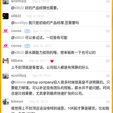
scottliyq
Sep 5, 2013
25
@
sll822
好的产品经理也需要。
sll822
Sep 5, 2013
26
@
scottliyq
我只是初级的产品经理,您需要吗
cococ
Sep 11, 2013
OP
27
@
sll822
可以来试试，一切皆有可能
cococ
Sep 16, 2013
OP
28
@
sll822
薪水跟能力挂钩的哦，想来锻炼一下也可以的
66beta
Sep 16, 2013
1
29
上不封顶就是客套话，公司招人都是有预算的好么
scottliyq
Sep 16, 2013
30
@
66beta
startup company招人很多时候很真是不讲预算的。只
要能力够强，可以补足现有团队的短板，薪水并不是问题。时间
总是比钱重要，尤其拿到融资快速扩张的公司。
bineon
Sep 16, 2013
31
我觉得上不封顶这话没啥特别诚意，10K起才算是硬货。比如我