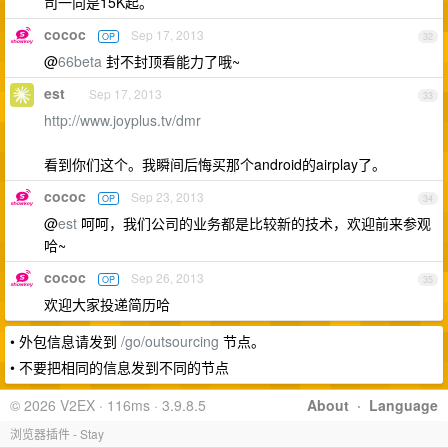
司一向是15K起。
cococ
Sep 17, 2013
OP
32
@
66beta
封不封顶看能力了哦~
est
Sep 17, 2013
33
http://www.joyplus.tv/dmr
看到你们这个。我瞬间后悔买那个android的airplay了。
cococ
Sep 23, 2013
OP
34
@
est
呵呵，我们公司的业务都是比较新的技术，欢迎前来参观
哈~
cococ
Sep 26, 2013
OP
35
欢迎大家投递简历哈
• 外包信息请发到
/go/outsourcing
节点。
• 不要把相同的信息发到不同的节点
© 2026 V2EX · 116ms · 3.9.8.5
About
·
Language
浏览器插件 - Stay