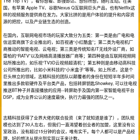
The Top TV），看你想看、即搜即达、想你所想，随时互动。在美
国，有苹果 Apple TV、谷歌Nexus Q互联网巨头产品，也有Netflix这
样的视频服务提供商在发力。大家比拼的是用户体验的提升和内容资
源的把控，以及产业链生态的创造。
在国内，互联网电视市场的玩家大致分为五类：第一类是由广电和电
信运营商旗下企业推出的，如百视通“小红酷盒”；第二类为电视机厂
商推动的智能电视、云电视；第三类是传统知名IT无线外设厂商，如
雷柏的“RATV”以及网络高清播放器厂商等；第四种是由互联网视频网
站所推出的，如乐视“TV3D云视频超清机”；第五种则是由移动高科技
公司所推出的，比如小米科技的“小米盒子”等等。如上所述，这是个
巨头林立的领域，志精科技的团队以颠覆者的身份在短短半年多时间
里推出多款软硬件及平台类产品，包括转屏钥匙Showkey, 可以往电视
推送BT种子并直接播放的应用--转屏助手及国内第一家智能电视平台
DSP，成为业界公认的速度最快，执行力最强的团队之一。
志精科技获得了业界大佬的联合投资（来了就知道是谁了），团队规
模也达到了30人左右，但我们一直渴望着创业者的加盟，这里没有公
室政治，没有超过15分钟的会议，唯有实干。每个人都可以是产品经
理，好的想法从提出到实现以天来计数。