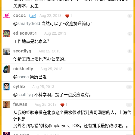
关脚本，女生
cococ
Aug 22, 2013
1
OP
6
@
smartydroid
当然可以了~欢迎投递简历！
edison0951
Aug 22, 2013
7
工作地点是北京么？
scottliyq
Aug 22, 2013
8
创新工场上海也有办公室的。
nickleefly
Aug 25, 2013
9
@
cococ
简历已发
cythb
Aug 25, 2013
10
@
scottliyq
不科学啊，投了一点反应没有。
feuvan
Aug 25, 2013
1
11
从我的经验来看在北京这个薪水很难招到贵司满意的人，上海估
计也是
另外名词写错的比如mplaryer、IOS，还有排版最好改改吧。。