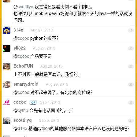
@
scottliyq
我觉得还是看比例不看个例吧。
也许过几年mobile dev市场饱和了就跟今天的java一样的话就没
问题。
314x
Aug 27, 2013
19
@
cococ
python的收不？
sll822
Aug 27, 2013
20
@
cococ
产品要不要
EchoFUN
Aug 28, 2013
21
上不封顶一般就是客套话，我懂的。
smartydroid
Aug 29, 2013
22
@
cococ
对不起来晚了，有北京的岗位吗？
cococ
Sep 4, 2013
OP
23
@
cythb
会先有电话面试的，亲`
scottliyq
Sep 5, 2013
24
@
314x
精通python的其他服务器脚本语言应该也没问题的吧？