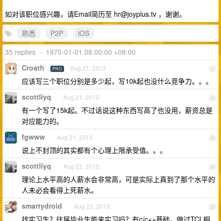
如对该职位感兴趣，请Email简历至
hr@joyplus.tv
，谢谢。
熟悉
P2P
iOS
35 replies
•
1970-01-01 08:00:00 +08:00
Croath
Aug 21, 2013
PRO
1
应该写三个职位分别是多少起，写10k起也没什么竞争力。。。
scottliyq
Aug 21, 2013
2
有一个写了15k起。不过话说这种东西写高了也没用，薪资总是
对应能力的。
fgwww
Aug 21, 2013
3
说上不封顶的其实都有个心理上限承受值。。。
scottliyq
Aug 22, 2013
4
理论上水平高的人薪水会非常高，可是实际上真到了那个水平的
人未必会看得上死薪水。
smartydroid
Aug 22, 2013
5
找实习生？往届毕业生能来实习吗？有c/c++基础，做过TCL相