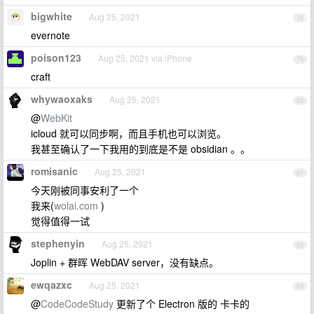
bigwhite
Aug 25, 2021
78
evernote
poison123
Aug 25, 2021 via iPhone
79
craft
whywaoxaks
Aug 25, 2021
80
@
WebKit
icloud 就可以同步啊，而且手机也可以浏览。
我甚至确认了一下我用的到底是不是 obsidian 。。
romisanic
Aug 25, 2021
81
今天刚被同事安利了一个
我来(
wolai.com
)
觉得值得一试
stephenyin
Aug 25, 2021
82
Joplin + 群晖 WebDAV server，没有缺点。
ewqazxc
Aug 25, 2021
83
@
CodeCodeStudy
更新了个 Electron 版的 卡卡的