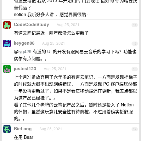
有道云笔记 我从 2013 年开始用的 用到现在 挺好的 你为啥要找
替代品 ？
notion 我听好多人讲 ，感觉界面很酷 ··
CodeCodeStudy
Aug 25, 2021
14
有道云笔记最近一两年都没怎么更新了
keygen88
Aug 25, 2021
15
@
iyg429
有道的 UI 的开发有跟网易云音乐的学习下吗？功能也
偶尔有点问题。。
justest123
Aug 25, 2021
16
上个月准备放弃用了六年多的有道云笔记，一方面是发现挂梯子
的时候就大概率出现网络错误，一方面是发现 PC 客户端居然都
一年没再更新过了，如果不是看它移动端还在更新，我差点都以
为这产品已经挂了。。
看了其他几个老牌的云笔记产品之后，暂时还是投入了 Notion
的怀抱，虽然这玩意儿安全性有待商榷，不过用着确实挺舒服
的。。
BieLang
Aug 25, 2021
17
在用 Bear