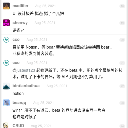
madlifer
Aug 25, 2021
18
UI 设计极差 拟态 拟了个几把
shenwy
Aug 25, 2021
19
语雀+1
cco
Aug 25, 2021
20
目前用 Notion，等 bear 替换新编辑器应该会换回 bear 。
非私密的发到博客装逼。
cco
Aug 25, 2021
21
@
justest123
起始更新了，还在 beta 中，用的哪个最臃肿的技
术，试用了下卡的要死，等 VIP 到期也不打算用了。
bintianbaihua
Aug 25, 2021
22
notion
bearqq
Aug 25, 2021
23
win11 用不了有道云，beta 的登陆进去没东西一片白
也许是时候了
CRUD
Aug 25, 2021
24