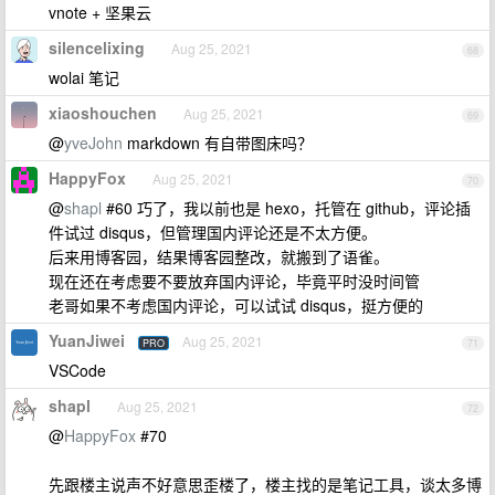
vnote + 坚果云
silencelixing
Aug 25, 2021
68
wolai 笔记
xiaoshouchen
Aug 25, 2021
69
@
yveJohn
markdown 有自带图床吗？
HappyFox
Aug 25, 2021
70
@
shapl
#60 巧了，我以前也是 hexo，托管在 github，评论插
件试过 disqus，但管理国内评论还是不太方便。
后来用博客园，结果博客园整改，就搬到了语雀。
现在还在考虑要不要放弃国内评论，毕竟平时没时间管
老哥如果不考虑国内评论，可以试试 disqus，挺方便的
YuanJiwei
Aug 25, 2021
PRO
71
VSCode
shapl
Aug 25, 2021
72
@
HappyFox
#70
先跟楼主说声不好意思歪楼了，楼主找的是笔记工具，谈太多博