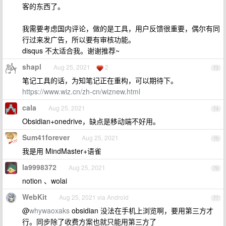
客的东西了。
我需要考虑国内评论，做的是工具，用户反馈很重要，偶尔有同
行过来发广告，所以要有审核功能。
disqus 不太适合我。谢谢推荐~
shapl
Aug 25, 2021
2
73
笔记工具的话，为知笔记正在重构，可以期待下。
https://www.wiz.cn/zh-cn/wiznew.html
cala
Aug 25, 2021
74
Obsidian+onedrive，缺点是移动端不好用。
Sum41forever
Aug 25, 2021
75
我是用 MindMaster+语雀
la9998372
Aug 25, 2021
76
notion 、wolai
WebKit
Aug 25, 2021 via Android
77
@
whywaoxaks
obsidian 没法在手机上浏览啊，要用第三方才
行。同步除了收费方案也就只能用第三方了