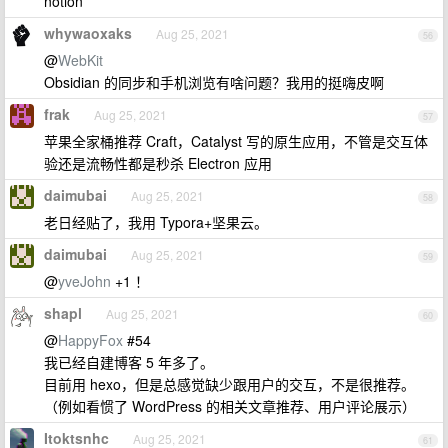
notion
whywaoxaks
Aug 25, 2021
56
@
WebKit
Obsidian 的同步和手机浏览有啥问题？我用的挺嗨皮啊
frak
Aug 25, 2021
57
苹果全家桶推荐 Craft，Catalyst 写的原生应用，不管是交互体
验还是流畅性都是秒杀 Electron 应用
daimubai
Aug 25, 2021
58
老日经贴了，我用 Typora+坚果云。
daimubai
Aug 25, 2021
59
@
yveJohn
+1 ！
shapl
Aug 25, 2021
60
@
HappyFox
#54
我已经自建博客 5 年多了。
目前用 hexo，但是总感觉缺少跟用户的交互，不是很推荐。
（例如看惯了 WordPress 的相关文章推荐、用户评论展示）
Itoktsnhc
Aug 25, 2021
61