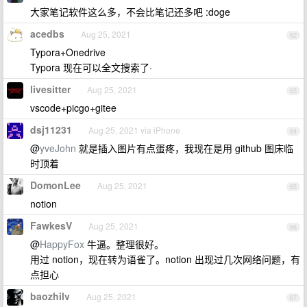
大家笔记软件这么多，不会比笔记还多吧 :doge
acedbs
Aug 25, 2021
62
Typora+Onedrive
Typora 现在可以全文搜索了·
livesitter
Aug 25, 2021
63
vscode+picgo+gitee
dsj11231
Aug 25, 2021 via iPhone
64
@
yveJohn
就是插入图片有点蛋疼，我现在是用 github 图床临
时顶着
DomonLee
Aug 25, 2021
65
notion
FawkesV
Aug 25, 2021
66
@
HappyFox
牛逼。整理很好。
用过 notion，现在转为语雀了。notion 出现过几次网络问题，有
点担心
baozhilv
Aug 25, 2021
67