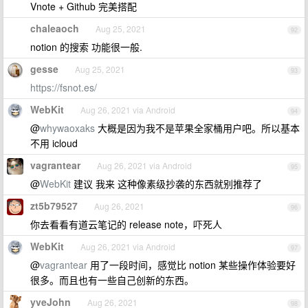
Vnote + Github 完美搭配
chaleaoch
Aug 25, 2021
92
notion 的搜索 功能很一般.
gesse
Aug 25, 2021
93
https://fsnot.es/
WebKit
Aug 26, 2021 via Android
94
@
whywaoxaks
大概是因为我不是苹果全家桶用户吧。所以基本
不用 icloud
vagrantear
Aug 26, 2021 via Android
95
@
WebKit
建议 我来 这种像素级抄袭的东西就别推荐了
zt5b79527
Aug 26, 2021
96
你去看看有道云笔记的 release note，吓死人
WebKit
Aug 26, 2021 via Android
97
@
vagrantear
用了一段时间，感觉比 notion 某些操作体验要好
很多。而且也有一些自己创新的东西。
yveJohn
Aug 26, 2021
98