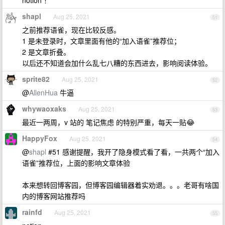
notion ！
shapl
Aug 25, 2021
51
之前推荐语雀，现在比较反感。
1 是未登录时，文章里面有他的“加入语雀”推荐位；
2 是文章折叠。
以后还不知道会加什么乱七八糟的东西进去，影响阅读体验。
sprite82
Aug 25, 2021
52
@
AllenHua
牛逼
whywaoxaks
Aug 25, 2021
53
最近一两周，v 站的 笔记焦虑 的特别严重，每天一贴😂
HappyFox
Aug 25, 2021
54
@
shapl
#51 感谢提醒，我开了隐身模式看了看，一共两个“加入
语雀”推荐位，上面的影响文章体验
本来想转回博客园，但博客园编辑器着实劝退。。。老哥有啥国
内的博客网站推荐吗
rainfd
Aug 25, 2021
55