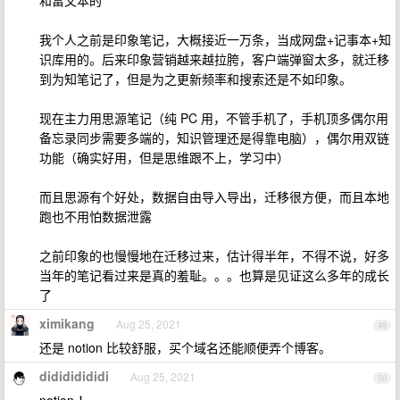
和富文本的
我个人之前是印象笔记，大概接近一万条，当成网盘+记事本+知
识库用的。后来印象营销越来越拉胯，客户端弹窗太多，就迁移
到为知笔记了，但是为之更新频率和搜索还是不如印象。
现在主力用思源笔记（纯 PC 用，不管手机了，手机顶多偶尔用
备忘录同步需要多端的，知识管理还是得靠电脑），偶尔用双链
功能（确实好用，但是思维跟不上，学习中）
而且思源有个好处，数据自由导入导出，迁移很方便，而且本地
跑也不用怕数据泄露
之前印象的也慢慢地在迁移过来，估计得半年，不得不说，好多
当年的笔记看过来是真的羞耻。。。也算是见证这么多年的成长
了
ximikang
Aug 25, 2021
49
还是 notion 比较舒服，买个域名还能顺便弄个博客。
didididididi
Aug 25, 2021
50