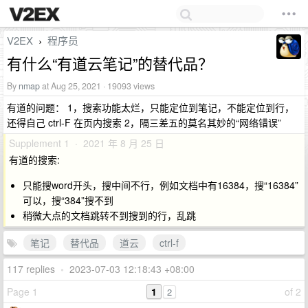
V2EX
程序员
›
有什么“有道云笔记”的替代品？
By
nmap
at Aug 25, 2021 · 19093 views
有道的问题： 1，搜索功能太烂，只能定位到笔记，不能定位到行，
还得自己 ctrl-F 在页内搜索 2，隔三差五的莫名其妙的“网络错误”
Supplement 1 · 2021 年 8 月 25 日
有道的搜索:
只能搜word开头，搜中间不行，例如文档中有16384，搜“16384”
可以，搜“384”搜不到
稍微大点的文档跳转不到搜到的行，乱跳
笔记
替代品
道云
ctrl-f
117 replies
•
2023-07-03 12:18:43 +08:00
Page 1
1
of 2
2