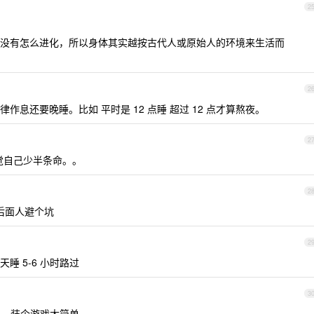
2
没有怎么进化，所以身体其实越按古代人或原始人的环境来生活而
2
息还要晚睡。比如 平时是 12 点睡 超过 12 点才算熬夜。
2
感觉自己少半条命。。
2
给后面人避个坑
2
睡 5-6 小时路过
3
，装个游戏太简单。