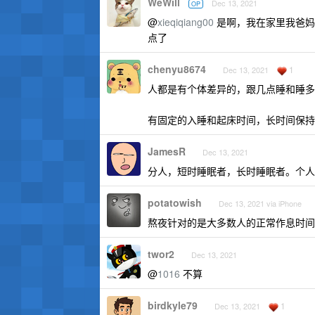
WeWill
Dec 13, 2021
OP
@
xieqiqiang00
是啊，我在家里我爸妈 
点了
chenyu8674
1
Dec 13, 2021
人都是有个体差异的，跟几点睡和睡多
有固定的入睡和起床时间，长时间保持
JamesR
Dec 13, 2021
分人，短时睡眠者，长时睡眠者。个人是 
potatowish
Dec 13, 2021 via iPhone
熬夜针对的是大多数人的正常作息时间
twor2
Dec 13, 2021
@
1016
不算
birdkyle79
1
Dec 13, 2021