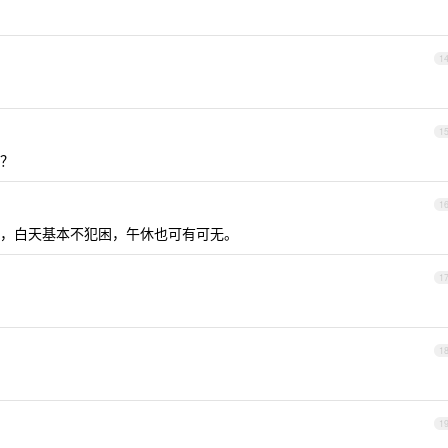
1
1
？
1
，白天基本不犯困，午休也可有可无。
1
1
1