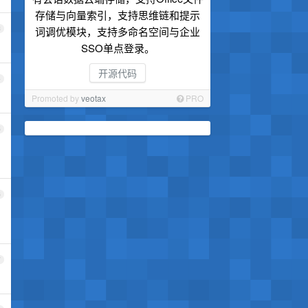
存储与向量索引，支持思维链和提示
3
词调优模块，支持多命名空间与企业
SSO单点登录。
开源代码
4
Promoted by
veotax
PRO
5
6
7