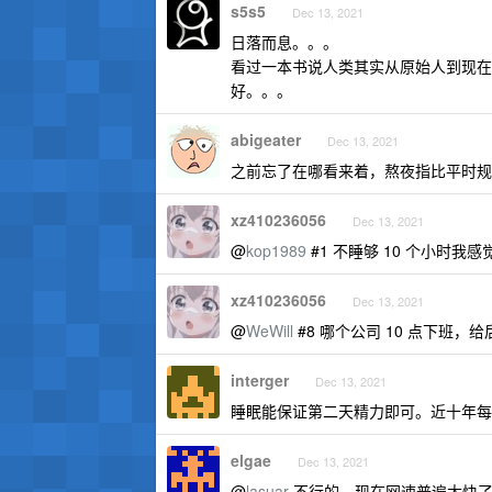
s5s5
Dec 13, 2021
日落而息。。。
看过一本书说人类其实从原始人到现在
好。。。
abigeater
Dec 13, 2021
之前忘了在哪看来着，熬夜指比平时规律作
xz410236056
Dec 13, 2021
@
kop1989
#1 不睡够 10 个小时我
xz410236056
Dec 13, 2021
@
WeWill
#8 哪个公司 10 点下班，
interger
Dec 13, 2021
睡眠能保证第二天精力即可。近十年每天
elgae
Dec 13, 2021
@
lasuar
不行的，现在网速普遍太快了