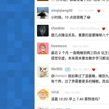
xieqiqiang00
11
Dec 13, 2021
小时候，10 点就很晚了😂
cherbim
1
Dec 13, 2021 via iPhone
跟几点睡没关系，重要的是要睡够八个
freemoon
Dec 13, 2021
最近 2 个月 一直晚睡到两三四点 
感觉空虚，本来周末要去散步学习都没做了
WeWill
1
Dec 13, 2021
OP
@
cherbim
我如果过了凌晨睡，睡到九
有个界，过了界需要更多的睡眠，而且
1016
Dec 13, 2021
凌晨 12:20-早上 7.40 算熬夜吗？