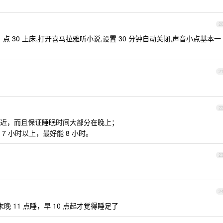
2
1 点 30 上床,打开喜马拉雅听小说,设置 30 分钟自动关闭,声音小点基本一
2
2
近，而且保证睡眠时间大部分在晚上；
 小时以上，最好能 8 小时。
2
2
晚 11 点睡，早 10 点起才觉得睡足了