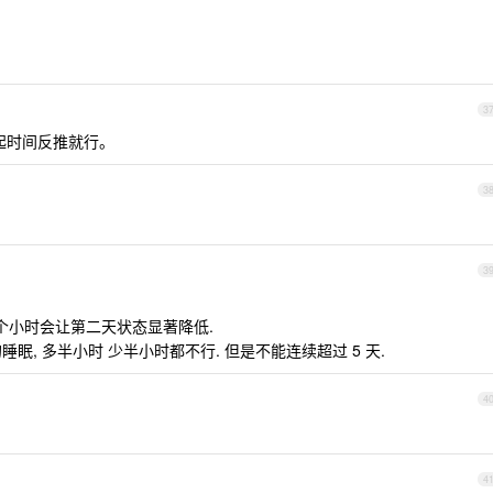
3
起时间反推就行。
3
3
.5 个小时会让第二天状态显著降低.
眠, 多半小时 少半小时都不行. 但是不能连续超过 5 天.
4
4