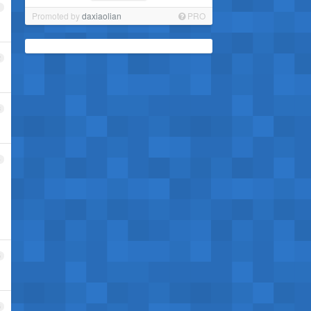
1
Promoted by
daxiaolian
PRO
2
3
4
5
6