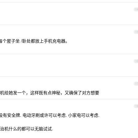
1
1
每个屋子坐 /卧处都放上手机充电器。
1
1
机给她发一个，这样既有点神秘，又确保了对方想要
1
有安全牌. 电动牙刷或许可以考虑. 小家电可以考虑.
治机什么的都可以无脑试试.