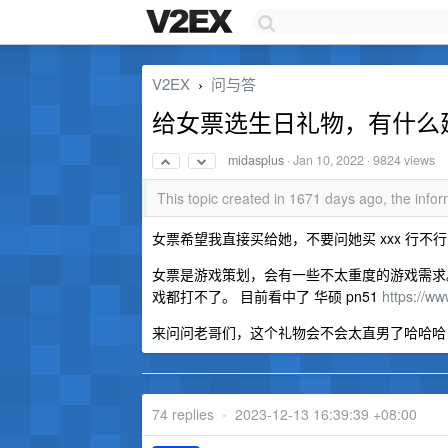
V2EX
问与答
›
给女票选生日礼物，有什么
midasplus
·
Jan 10, 2022
· 9824 views
This topic created in 1671 days ago, the inf
女票希望我直接买给她，不要问她买 xxx 行
女票是游戏策划，会有一些不太重度的游戏需求。 家里有 
戏都打不了。 目前看中了 华硕 pn51
https://w
来问问老哥们，这个礼物会不会太直男了哈哈哈
74 replies
•
2023-12-13 16:39:39 +08:00