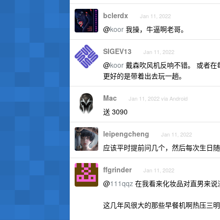
bclerdx
Jan 11, 2022
@
koor
我操，牛逼啊老哥。
SIGEV13
Jan 11, 2022
@
koor
戴森吹风机反响不错。 或者在
更好的是带着出去玩一趟。
Mac
Jan 11, 2022 via Android
送 3090
leipengcheng
Jan 11, 2022
应该平时提前问几个，然后每次生日随
ffgrinder
Jan 11, 2022
@
111qqz
在我看来化妆品对直男来说没
这几年风很大的那些早餐机啊热压三明