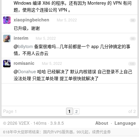
Windows 编译 X86 的程序。还有因为 Monterey 的 VPN 有问
题，使用这个连接公司 VPN 。
xiaopingbeichen
Mar 5, 2022
98
已升级，谢谢
interim
Mar 5, 2022
99
@
billytom
备案很难吗...几年前都是一个 app 几分钟搞定的事
情，不用人云亦云
romisanic
Mar 5, 2022
100
@
Donahue
哈哈 已经解决了 默认内核错误 自己登录不上自己
没法处理 只能工单处理 提工单很快就解决了
Page 1
1
of 2
2
© 2026 V2EX · 140ms · 3.9.8.5
About
·
Language
618年中大促即将结束：国内外VPS服务器，99元起，续费代金券