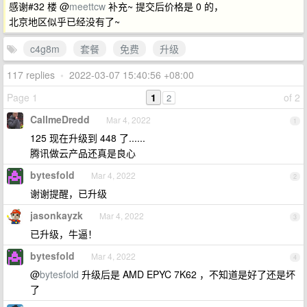
感谢#32 楼 @
meettcw
补充~ 提交后价格是 0 的，
北京地区似乎已经没有了~
c4g8m
套餐
免费
升级
117 replies
•
2022-03-07 15:40:56 +08:00
Page 1
1
of 2
2
CallmeDredd
Mar 4, 2022
1
125 现在升级到 448 了......
腾讯做云产品还真是良心
bytesfold
Mar 4, 2022
2
谢谢提醒，已升级
jasonkayzk
Mar 4, 2022
3
已升级，牛逼！
bytesfold
Mar 4, 2022
4
@
bytesfold
升级后是 AMD EPYC 7K62 ，不知道是好了还是坏
了