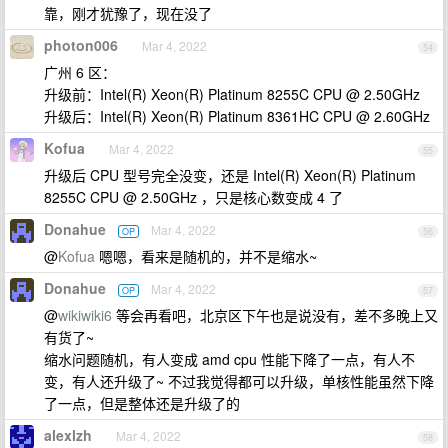
靠，刚才犹豫了，现在没了
photon006
Mar 4, 2022
54
广州 6 区：
升级前：Intel(R) Xeon(R) Platinum 8255C CPU @ 2.50GHz
升级后：Intel(R) Xeon(R) Platinum 8361HC CPU @ 2.60GHz
Kofua
Mar 4, 2022
55
升级后 CPU 型号完全没变，还是 Intel(R) Xeon(R) Platinum
8255C CPU @ 2.50GHz ，只是核心数变成 4 了
Donahue
Mar 4, 2022
OP
56
@
Kofua
嗯嗯，看来是随机的，并不是缩水~
Donahue
Mar 4, 2022
OP
57
@
wikiwiki6
等会再看吧，北京区下午也是说没有，差不多晚上又
有货了~
缩水问题随机，有人变成 amd cpu 性能下降了一点，有人不
变，有人还升级了~ 不过我觉得都可以升级，单核性能虽然下降
了一点，但是整体还是升级了的
alexlzh
Mar 4, 2022
58