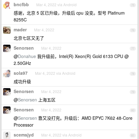
bncfbb
Mar 4, 2022 via Android
75
感谢，北京 5 区已升级，升级后 cpu 没变。型号 Platinum
8255C
mader
Mar 4, 2022
76
北京七区又无了
Senorsen
Mar 4, 2022
77
@
Donahue
我升级前，Intel(R) Xeon(R) Gold 6133 CPU @
2.50GHz
sola97
Mar 4, 2022 via Android
78
成功升级
Senorsen
Mar 4, 2022
79
@
Senorsen
上海五区
Senorsen
Mar 4, 2022
80
@
Senorsen
靠又没打完。升级后：AMD EPYC 7K62 48-Core
Processor
scemsjyd
Mar 4, 2022 via Android
81