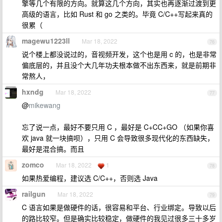
擎等几个有限的方向。就算这几个方向，其实也再逐渐过渡到更
高级的语言，比如 Rust 和 go 之类的。毕竟 C/C++写起来真的
很累（
magewu1223ll
Mar 18, 2022
76
说个楼上都没说过的，音视频开发，这个也是用 c 的，也是非常
偏底层的，并且没个大几年功夫根本做不出东西来，就是前期非
常熬人，
hxndg
Mar 18, 2022
77
@
mikewang
忘了说一点，最好不要只用 C ，最好是 C+CC+GO （如果你喜
欢 java 就一块搞呗），只用 C 会导致很多现代化的东西缺失，
最好是混合搞。而且
zomco
Mar 18, 2022
1
78
如果热爱编程，建议选 C/C++，否则选 Java
railgun
Mar 18, 2022
79
C 语言如果是做硬件的话，很容易和平台、行业绑定。导致以后
的路比较窄。但是确实比较稳定，做硬件的我见过很多三十多岁