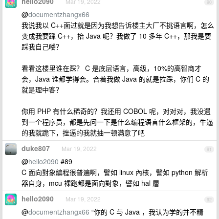
hello2090
Mar 19, 2022
90
@
documentzhangx66
我说我以 C++面过就是因为我想告诉楼主大厂不挑语言啊，怎么
变成我要踩 C++，抬 Java 呢？我做了 10 多年 C++，那我是要
踩我自己喽？
看看这楼里谁在踩？ C 是底层语言，高级，10%的高智商才
会，Java 谁都学得会。合着我做 Java 的就是拉踩，你们 C 的
就是理中客？
你用 PHP 有什么稀奇的？我还用 COBOL 呢，对对对，我没遇
到一个程序员，都是先问一下是什么编程语言什么框架的，牛逼
的我就跪下，挫逼的我就抽一顿满意了吧
duke807
Mar 19, 2022
91
@
hello2090
#89
C 面向對象編程很普遍啊，譬如 linux 內核，譬如 python 解析
器自身，mcu 裸跑都是面向對象，譬如 hal 層
hello2090
Mar 19, 2022
92
@
documentzhangx66
“你的 C 与 Java ，我认为学的并不精