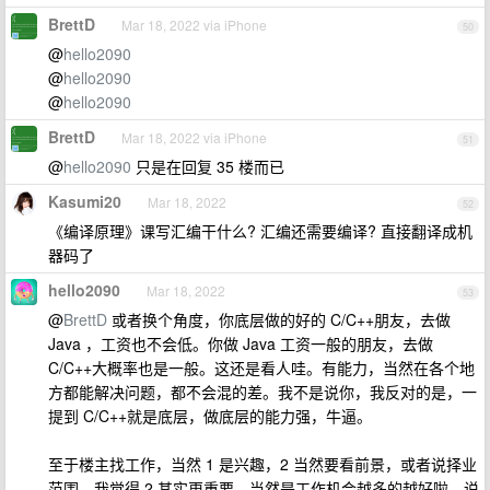
BrettD
Mar 18, 2022 via iPhone
50
@
hello2090
@
hello2090
@
hello2090
BrettD
Mar 18, 2022 via iPhone
51
@
hello2090
只是在回复 35 楼而已
Kasumi20
Mar 18, 2022
52
《编译原理》课写汇编干什么? 汇编还需要编译? 直接翻译成机
器码了
hello2090
Mar 18, 2022
53
@
BrettD
或者换个角度，你底层做的好的 C/C++朋友，去做
Java ，工资也不会低。你做 Java 工资一般的朋友，去做
C/C++大概率也是一般。这还是看人哇。有能力，当然在各个地
方都能解决问题，都不会混的差。我不是说你，我反对的是，一
提到 C/C++就是底层，做底层的能力强，牛逼。
至于楼主找工作，当然 1 是兴趣，2 当然要看前景，或者说择业
范围，我觉得 2 其实更重要。当然是工作机会越多的越好啦。说