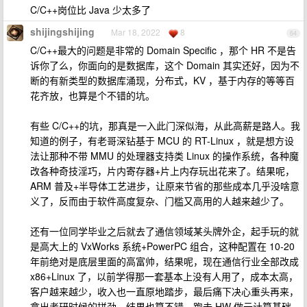
C/C++岗位比 Java 少太多了
shijingshijing
Mar 18, 2022
8
64
C/C++最大的问题是非常的 Domain Specific ，那个 HR 不是告
诉你了么，你面向的是数据库，这个 Domain 其实还好，因为不
断的有新类型的数据库涌现，分布式，KV ，基于内存的等等百
花齐放，也算是个不错的坑。
有些 C/C++的坑，那真是一入此门深似海，从此高薪是路人。我
知道的例子，有老哥深钻基于 MCU 的 RT-Linux ，就是想方设
法让那种不带 MMU 的处理器支持类 Linux 的操作系统，各种魔
改各种奇技淫巧，片内寄存器+片上内存玩出花来了。结果呢，
ARM 普及+半导体工艺进步，让原来节省的那些成本几乎没啥意
义了，反而由于软件高度复杂、门槛又高用的人越来越少了。
还有一位同学毕业之后就去了通信领域某头牌外企，起手玩的就
是高大上的 VxWorks 系统+PowerPC 组合，这种配置在 10-20
年前绝对是底层里面的高富帅，结果呢，现在通信行业全部改成
x86+Linux 了，以前学得那一套基本上没有人用了，成本太高，
客户越来越少，收入也一直原地踏步，最后痛下决心重头再来，
拿出考研时候的拼劲，结果也算不错，跑去 HW 做云计算基础