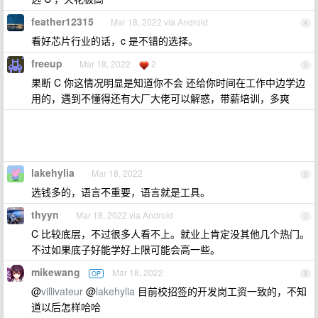
feather12315
Mar 18, 2022 via Android
4
看好芯片行业的话，c 是不错的选择。
freeup
Mar 18, 2022
2
5
果断 C 你这情况明显是知道你不会 还给你时间在工作中边学边
用的，遇到不懂得还有大厂大佬可以解惑，带薪培训，多爽
lakehylia
Mar 18, 2022
6
选钱多的，语言不重要，语言就是工具。
thyyn
Mar 18, 2022 via Android
7
C 比较底层，不过很多人看不上。就业上肯定没其他几个热门。
不过如果底子好能学好上限可能会高一些。
mikewang
Mar 18, 2022
OP
8
@
villivateur
@
lakehylia
目前校招签的开发岗工资一致的，不知
道以后怎样哈哈