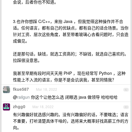
会说，后者你也不知道。
3.也许你想踩 C/C++，来抬 Java ，但我觉得这种操作并不合
适。任何语言，都有自己的优缺点，都有自己的适合场景。当你
针对工资、层次这些角度，甚至带着玻璃心去看问题时，只会造
成偏见。
还是那句话，缺钱，就选工资高的；不缺钱，就选自己喜欢的。
拉踩很没意思。
我甚至早期有段时间天天用 PHP ，现在经常写 Python ，这种
性能上不入流的语言，你是不是会讥讽我，甚至同情我？
fkue587
Mar 18, 2022
82
@
railgun
你这个让他怎么选 闭眼选 java 做领导 哈哈哈哈
zhgg0
Mar 18, 2022
83
有兴趣偏好就选感兴趣的。没有兴趣偏好的话，不要瞎选；语言
不重要，打听清楚具体干啥的，选将来大概率好找高薪工作的方
向。