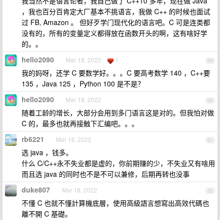
我当然不是语言论者，我自己做了 C++10 多年，现在做 Java
，我也百分百肯定大厂基本不挑语言，我做 C++ 的时候也面试
过 FB, Amazon 。 但好歹学门现代化的语言吧。C 可是连类都
没有的，所有的变量定义都得放在函数开头的啊，这有啥好学
的。。
hello2090
Mar 18, 2022
1
29
我的妈呀，还学 C 要数学好。。。C 要高考数学 140 ，C++要
135 ，Java 125 ，Python 100 是不是？
hello2090
Mar 18, 2022
30
随着工龄的增长，大部分会用到多门语言这是对的。但我怕对做
C 的，最多也就再接触下汇编吧。。。
rb6221
Mar 18, 2022
31
选 java ，钱多。
什么 C/C++永不失业都是虚的，你前期赚的少，不失业又有啥用
而且选 java 的同时也不是不可以兼修，后期再转也没事
duke807
Mar 18, 2022
32
不懂 C 也就不懂計算機底層，使用高級語言想寫出高效代碼也
離不開 C 基礎。