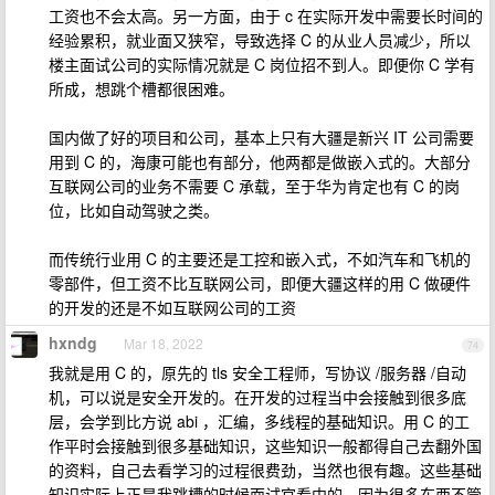
工资也不会太高。另一方面，由于 c 在实际开发中需要长时间的
经验累积，就业面又狭窄，导致选择 C 的从业人员减少，所以
楼主面试公司的实际情况就是 C 岗位招不到人。即便你 C 学有
所成，想跳个槽都很困难。
国内做了好的项目和公司，基本上只有大疆是新兴 IT 公司需要
用到 C 的，海康可能也有部分，他两都是做嵌入式的。大部分
互联网公司的业务不需要 C 承载，至于华为肯定也有 C 的岗
位，比如自动驾驶之类。
而传统行业用 C 的主要还是工控和嵌入式，不如汽车和飞机的
零部件，但工资不比互联网公司，即便大疆这样的用 C 做硬件
的开发的还是不如互联网公司的工资
hxndg
Mar 18, 2022
74
我就是用 C 的，原先的 tls 安全工程师，写协议 /服务器 /自动
机，可以说是安全开发的。在开发的过程当中会接触到很多底
层，会学到比方说 abi ，汇编，多线程的基础知识。用 C 的工
作平时会接触到很多基础知识，这些知识一般都得自己去翻外国
的资料，自己去看学习的过程很费劲，当然也很有趣。这些基础
知识实际上正是我跳槽的时候面试官看中的。因为很多东西不管