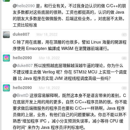
@
hello2090
是，和行业有关，不过我身边认识的做 C/C++的朋
友多数都对这些底层的很熟，工资也都挺高的，认识的做 Java
的朋友大多数是在做微服务、后端这些业务，，对底层不太熟，
工资比较标准
duke807
Mar 18, 2022
47
C 除了用在底層，用在頂層的也很多，譬如 Linux 海量的開源程
序使用 Emscripten 編譯成 WASM 在瀏覽器前端運行。
hello2090
Mar 18, 2022
48
@
duke807
所以按照越底层理解越深越牛逼的理论，你为什么
不建议楼主去做 Verilog 呢？你在 STM32 MCU 上实现一个调度
器 比 Java 程序员实现 JVM 进程线程调度高级一些吗？
hello2090
Mar 18, 2022
49
@
BrettD
这很容易解释啊，既然这本身不是语言带来的差别，C
在底层开发上用的用的更多，自然 C/C++程序员熟的很。你不能
要求做后端微服务的程序员也要和 C/C++一样熟啊，Java 程序
员做的上层，业务，有他们自己的问题要解决。你总不能以熟不
熟悉“增加程序 IPC ，减小分支预测失误率，减小等待 CPU 缓
存时间” 来作为 Java 程序员评判标准吧。