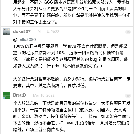
用起来，不同的 GCC 版本这玩意儿就能搞死大部分人。我觉得
大部分计算机从业者更多的只是把它作为一个目前工资高的职
业，而不是真正的感兴趣，所以自然是能够快速入手找到一份相
对不错的工作更重要了。
duke807
Mar 18, 2022
58
@
hello2090
100% 的程序員只要願意，學 java 不會有什麼問題，但是能掌
握 c 的程序員估計不到 10%，這跟一個人的智商和悟性有關
係。（掌握 c 是指能找到各種莫明其妙的 bug 的根本原因，譬
如嵌入式系統加一行 printf 原本問題就消失了。）
大多數行業對智商不敏感，靠努力就行。編程行業對智商有一定
要求，其中，越是高階語言，要求越低。
BrettD
Mar 18, 2022
59
个人想法总结一下就是底层开发的岗位数量少，大多数项目开发
用不到，一般在特种领域里面运用（嵌入式、机器人、无人驾
驶、金融、数据库、操作系统等等），门槛高，如果能在里面混
下去的话，混得不会差；搞 Java 开发的话是一条风险比较低的
路线，市场上就业岗位众多。