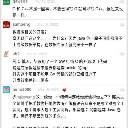
qaweqa
Mar 18, 2022
25
C 和 C++不是一回事，不要觉得写 C 就可以写 C++，反过来也
是一样。
sampeng
Mar 18, 2022
26
数据库相关的开发？
毫无疑问选这个。。。为什么？因为 java 你一辈子可能都用不
上高级数据结构。在数据库层面就完全不一样了
ch2
Mar 18, 2022
27
纯 C 慎入，毕设用了一个 5W 行纯 C 的开源项目代码
说是底层但是翻来覆去都是查 unistd 的 api
其实这个项目不能用 Go 代替的部分已经很少了
开发效率差的非常多
hello2090
Mar 18, 2022
1
28
@
mikewang
这，给你一个师傅带薪教你就值得你去了？那来三
个师傅手把手教你扫地你去吗？编程语言从来不是哪个难哪个工
资高，哪个需求大哪个工资高啊。那些选 C 的都是嫌 Java 卷
吧，卷还不是因为赚的多么。。