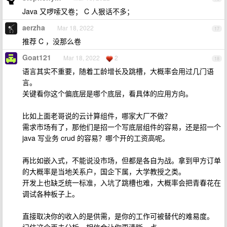
Java 又啰嗦又卷； C 人狠话不多；
aerzha
Mar 18, 2022
17
推荐 C ，没那么卷
Goat121
Mar 18, 2022
2
18
语言其实不重要，随着工龄增长及跳槽，大概率会用过几门语
言。
关键看你这个偏底层是哪个底层，看具体的应用方向。
比如上面老哥说的云计算组件，哪家大厂不做？
需求市场有了，那他们是招一个写底层组件的容易，还是招一个
java 写业务 crud 的容易？哪个开的工资高呢。
再比如嵌入式，不能说没市场，但都是各自为战。拿到甲方订单
的大概率是当地关系户，国企下属，大学教授之类。
开发上也缺乏统一标准，入坑了跳槽也难，大概率会把青春花在
调试各种板子上。
直接取决你的收入的是供需，是你的工作可被替代的难易度。