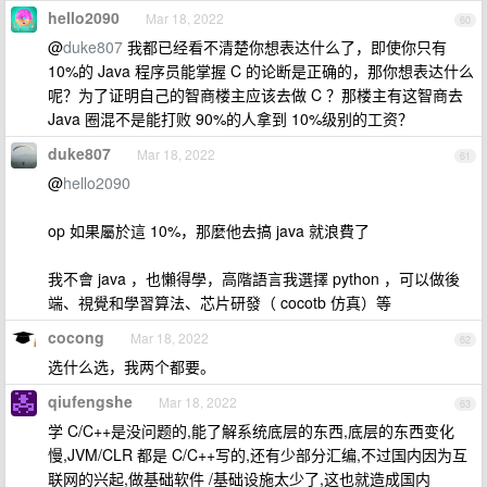
hello2090
Mar 18, 2022
60
@
duke807
我都已经看不清楚你想表达什么了，即使你只有
10%的 Java 程序员能掌握 C 的论断是正确的，那你想表达什么
呢？为了证明自己的智商楼主应该去做 C ？那楼主有这智商去
Java 圈混不是能打败 90%的人拿到 10%级别的工资？
duke807
Mar 18, 2022
61
@
hello2090
op 如果屬於這 10%，那麼他去搞 java 就浪費了
我不會 java ，也懶得學，高階語言我選擇 python ，可以做後
端、視覺和學習算法、芯片研發（ cocotb 仿真）等
cocong
Mar 18, 2022
62
选什么选，我两个都要。
qiufengshe
Mar 18, 2022
63
学 C/C++是没问题的,能了解系统底层的东西,底层的东西变化
慢,JVM/CLR 都是 C/C++写的,还有少部分汇编,不过国内因为互
联网的兴起,做基础软件 /基础设施太少了,这也就造成国内