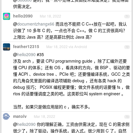
供需决定。
hello2090
Mar 18, 2022
71
@
documentzhangx66
而且也不能把 C C++放在一起吧，我认
识做了 10 多年 C 的，一点也不会 C++。做 C 的工资很高吗？
上限比 Java 高？还是高薪比例比 Java 高？
feather12315
Mar 18, 2022 via Android
72
@
hello2090
#35
涉及 arch ，要读 CPU programming guide ，除了汇编外还要
懂 CPU 的体系；还有 OS ，看具体的方向，做 BSP 、驱动的要
懂 ACPI 、device tree 、PCIe 吧；还要懂编译系统，GCC 之类
的几角旮旯里面的编译选项辅助 debug ，还有各类 hack 的
debug 技巧； POSIX 编程更要懂；做文件系统的话要懂 fs ，做
rtos 的话要懂调度之类的吧。这类职位叫 system engineer 。
当然，如果只是做应用层的 c ，确实不多。
matolv
Mar 18, 2022
73
@
hello2090
你的理解正确，工资由供需决定，现在 C 的需求侧
很少了，除了驱动，操作系统，嵌入式，很少用到 C 了，自然