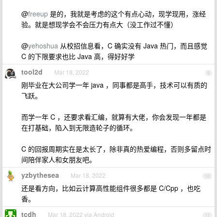
@
freeup
是的，我就是考虑的这个有点心动，现学现用，涨经
验。就是想现学会不会压力有点大（没工作过不懂）
@
yehoshua
从校招信息看，C 确实没有 Java 热门，而且感觉
C 的下限要求也比 Java 高，得好好学
tool2d
Mar 18, 2022
9
刚毕业在大公司学一年 java ，同事都是高手，技术可以有质的
飞跃。
而学一年 C ，还要求看汇编，就算有大佬，你会发现一年都是
在打基础，陷入到无限造轮子的循环。
C 的回报周期实在是太长了，除非真的热爱编程，否则多留点时
间陪伴家人和女朋友吧。
yzbythesea
Mar 18, 2022
10
还是看方向，比如云计算高性能组件很多都是 C/Cpp ，也吃
香。
tcdh
Mar 18, 2022 via Android
11