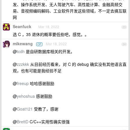
发、操作系统开发、无人驾驶汽车、高性能计算、金融高频交
易、音视频编码解码、工业软件开发这些领域，不一定去搞互联
网
Seanfuck
Mar 18, 2022
23
选 C ，35 退休的概率要低些吧，感觉。。
mikewang
Mar 18, 2022
OP
24
@
tcdh
是自研数据库相关的开发。
@
zzzkkk
从目前经历看来，对 C 的 debug 确实没有其他语言直
观，也有可能是我经验不足
@
freeup
哈哈感谢鼓励
@
yehoshua
感谢鼓励
@
Goat121
受教了，感谢
@
BrettD
C/C++实用性确实很强