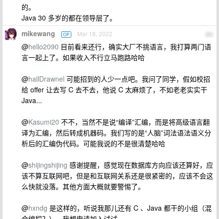
的。
Java 30 多岁的都在领导层了。
mikewang
Mar 18, 2022
OP
80
@
hello2090
目前看来还行，确实大厂不挑语言，我打算两门语
言一起上了。如果收入不行立马跑路哈哈
@
hallDrawnel
可能招到的人少一点吧。我问了同学，假如校招
给 offer 让去写 C 去不去，他说 C 太麻烦了，不如老老实实干
Java...
@
Kasumi20
不不，当然不是说“编译”汇编，而是将高级语言翻
译为汇编，然后转成机器码。我们写的是“人脑”词法语法语义分
析后的汇编伪代码。可能我说的不是很清楚哈哈
@
shijingshijing
感谢提醒，感觉现在数据库方向应该还算好，应
该不算互联网吧，但是和互联网关系还是很紧密的，应该不会这
么快就没落。其他方面大概就要警惕了。
@
hxndg
是这样的，听说我那儿还有 C 、Java 都干的小组（混
合编程？），我想申请加入试试。