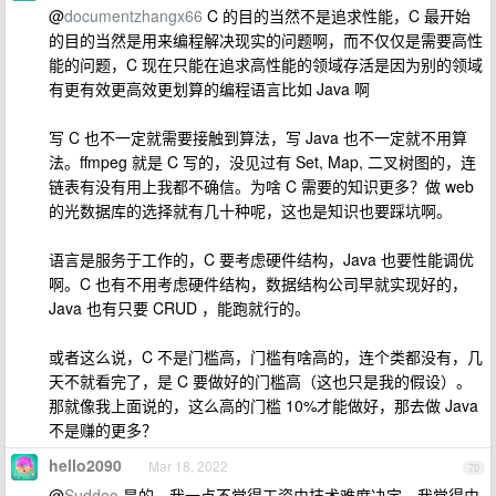
@
documentzhangx66
C 的目的当然不是追求性能，C 最开始
的目的当然是用来编程解决现实的问题啊，而不仅仅是需要高性
能的问题，C 现在只能在追求高性能的领域存活是因为别的领域
有更有效更高效更划算的编程语言比如 Java 啊
写 C 也不一定就需要接触到算法，写 Java 也不一定就不用算
法。ffmpeg 就是 C 写的，没见过有 Set, Map, 二叉树图的，连
链表有没有用上我都不确信。为啥 C 需要的知识更多？做 web
的光数据库的选择就有几十种呢，这也是知识也要踩坑啊。
语言是服务于工作的，C 要考虑硬件结构，Java 也要性能调优
啊。C 也有不用考虑硬件结构，数据结构公司早就实现好的，
Java 也有只要 CRUD ，能跑就行的。
或者这么说，C 不是门槛高，门槛有啥高的，连个类都没有，几
天不就看完了，是 C 要做好的门槛高（这也只是我的假设）。
那就像我上面说的，这么高的门槛 10%才能做好，那去做 Java
不是赚的更多？
hello2090
Mar 18, 2022
70
@
Suddoo
是的，我一点不觉得工资由技术难度决定，我觉得由