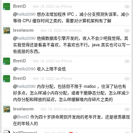
BrettD
Mar 18, 2022 via iPhone
38
@
hello2090
想办法增加程序 IPC ，减小分支预测失误率，减小
等待 CPU 缓存时间之类的，需要对计算机架构有了解
levelworm
Mar 18, 2022 via Android
39
@
hello2090
他搞数据库引擎开发的，收入不会少吧我觉得。其
实我觉得还是看喜不喜欢，不喜欢也不行。java 其实也可以写一
些底层的东西。
BrettD
Mar 18, 2022 via iPhone
40
@
hello2090
收入上限不会低
BrettD
Mar 18, 2022 via iPhone
41
@
hello2090
内存分配，包括但不限于 malloc ，往深了钻也有
好多点，怎么样减小内存分配，或者干脆静态分配，怎么样减少
内存分配和释放的延迟，怎么样缓解堆内存碎片之类的
levelworm
Mar 18, 2022 via Android
42
@
BrettD
作为四十岁拼命爬到开发岗的老年开发，还是很羡慕现
在的年轻人的
hallDrawnel
Mar 18, 2022
10