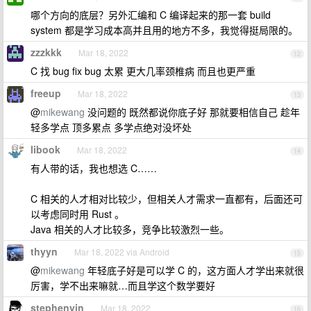
哪个方向的底层？另外汇编和 C 编译起来的那一套 build
system 都是学习成本高并且用的地方不多，我觉得挺局限的。
zzzkkk
Mar 18, 2022
12
C 找 bug fix bug 太累 更大几率颈椎病 而且也更严重
freeup
Mar 18, 2022
13
@
mikewang
没问题的 既然都说你底子好 那就要相信自己 趁年
轻多学点 顶多累点 多学点绝对没坏处
libook
Mar 18, 2022
14
有人带的话，我也想选 C……
C 相关的人才相对比较少，但相关人才需求一直都有，后面还可
以考虑同时用 Rust 。
Java 相关的人才比较多，竞争比较激烈一些。
thyyn
Mar 18, 2022 via Android
15
@
mikewang
年轻底子好是可以学 C 的，这方面人才学出来就很
厉害，学不出来嘛就…而且学这个数学要好
stephenyin
Mar 18, 2022
16