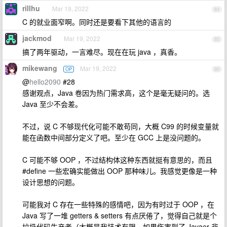
rillhu
Mar 19, 2022
84
C 的就业面窄啊。同时还是要看下其他的语言的
jackmod
Mar 19, 2022
85
搞了两年驱动，一言难尽。现在在玩 java ，真香。
mikewang
Mar 19, 2022
OP
86
@
hello2090
#28
感谢观点，Java 卷因为热门需求高，这个是毫无疑问的。选
Java 至少不会差。
不过，说 C 不够现代化可能不敢苟同，大概 C99 的时候变量就
能在函数中间部分定义了吧。至少在 GCC 上是没问题的。
C 可能不够 OOP ，不过结构体这种东西就挺有意思的，而且
#define 一些宏确实能做出 OOP 那种味儿。我感觉更像是一种
设计思想的问题。
可能我对 C 存在一些特殊的感情吧，因为有时过于 OOP ，在
Java 写了一堆 getters & setters 有点厌倦了，觉得自己就是个
垃圾代码生产者（大概是我技术有限，如果伤害到了 Javaer 非