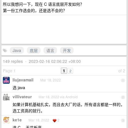
所以我想问一下，现在 C 语言底层开发如何？
第一份工作选会的，还是选不会的？
Java
底层
语言
开发
149 replies
•
2023-02-16 02:06:22 +08:00
Page 1
1
of 2
2
liujavamail
Mar 18, 2022
1
选 java
villivateur
Mar 18, 2022 via Android
2
如果计算机基础扎实，而且去大厂的话，所有语言都是一样的，
选工资高的就行。
ke1e
Mar 18, 2022
2
3
选 C ，天花板高