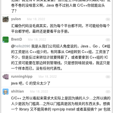
卷不卷的没啥意义啊，Java 卷不过别人做 C/C++你就能出头
了？
yulon
Mar 18, 2022
54
汇编伪代码没毛病其实，因为每个平台都不同，不可能给你每个
平台都学吧，最终还是要看平台手册。
BrettD
Mar 18, 2022
55
@
hello2090
我是从我们公司招人角度说的，Java 、Go 、C#组
的工资是比 C++组少的，有同事从 C#组转到 C++组，工资涨了
不少，但是反过来转估计就要降薪了，或者要拿到 C++组的 IC
的工资可能要在那边转到管理线。只是想到啥就说啥，我这只是
一个样本而已，没有任何代表性。
runninghipp
Mar 18, 2022
56
java 吧，C 的受众太少了
shiltian
Mar 18, 2022
57
C/C++ 之所以看起来需求大实际上是因为搞的人少…之所以搞的
人少是因为门槛高…之所以门槛高是因为相关的东西太多。想搞
一个 library 又不能简单的 npm/pip install 或者直接搞个 jar 包就