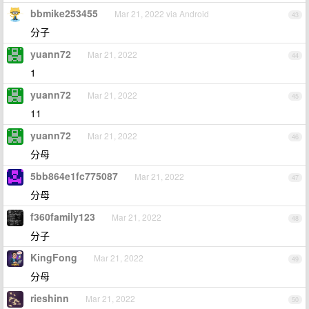
bbmike253455
Mar 21, 2022 via Android
43
分子
yuann72
Mar 21, 2022
44
1
yuann72
Mar 21, 2022
45
11
yuann72
Mar 21, 2022
46
分母
5bb864e1fc775087
Mar 21, 2022
47
分母
f360family123
Mar 21, 2022
48
分子
KingFong
Mar 21, 2022
49
分母
rieshinn
Mar 21, 2022
50