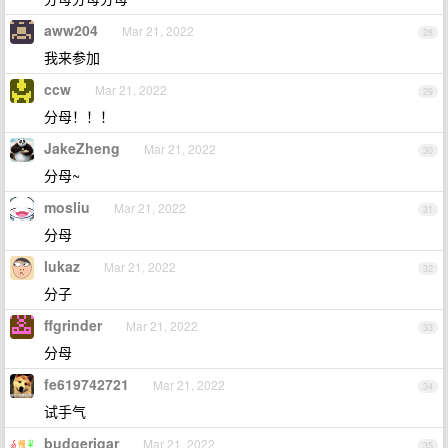
aww204
Mar 21, 2022
28
我来参加
ccw
Mar 21, 2022
29
分母！！！
JakeZheng
Mar 21, 2022
30
分母~
mosliu
Mar 21, 2022
31
分母
lukaz
Mar 21, 2022
32
分子
ffgrinder
Mar 21, 2022
33
分母
fe619742721
Mar 21, 2022
34
试手气
budgerigar
Mar 21, 2022
35