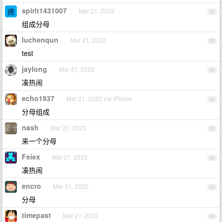
spirit1431007
Mar 21, 2022
81
组成分母
luchenqun
Mar 21, 2022
82
test
jaylong
Mar 21, 2022
83
凑热闹
echo1937
Mar 21, 2022 via iPhone
84
分母组成
nash
Mar 21, 2022
85
来一个分母
Feiex
Mar 21, 2022
86
凑热闹
encro
Mar 21, 2022
87
分母
timepast
Mar 21, 2022
88