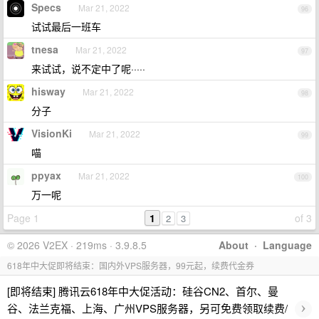
Specs
Mar 21, 2022
96
试试最后一班车
tnesa
Mar 21, 2022
97
来试试，说不定中了呢·····
hisway
Mar 21, 2022
98
分子
VisionKi
Mar 21, 2022
99
喵
ppyax
Mar 21, 2022
100
万一呢
Page 1
1
of 3
2
3
© 2026 V2EX · 219ms · 3.9.8.5
About
·
Language
618年中大促即将结束：国内外VPS服务器，99元起，续费代金券
[即将结束] 腾讯云618年中大促活动：硅谷CN2、首尔、曼
›
谷、法兰克福、上海、广州VPS服务器，另可免费领取续费/