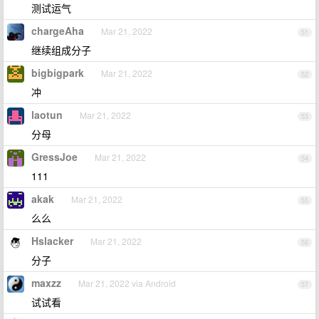
测试运气
chargeAha
Mar 21, 2022
51
继续组成分子
bigbigpark
Mar 21, 2022
52
冲
laotun
Mar 21, 2022
53
分母
GressJoe
Mar 21, 2022
54
111
akak
Mar 21, 2022
55
么么
Hslacker
Mar 21, 2022
56
分子
maxzz
Mar 21, 2022 via Android
57
试试看