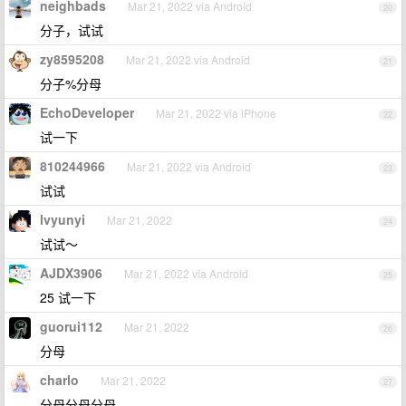
neighbads
Mar 21, 2022 via Android
20
分子，试试
zy8595208
Mar 21, 2022 via Android
21
分子%分母
EchoDeveloper
Mar 21, 2022 via iPhone
22
试一下
810244966
Mar 21, 2022 via Android
23
试试
lvyunyi
Mar 21, 2022
24
试试～
AJDX3906
Mar 21, 2022 via Android
25
25 试一下
guorui112
Mar 21, 2022
26
分母
charlo
Mar 21, 2022
27
分母分母分母