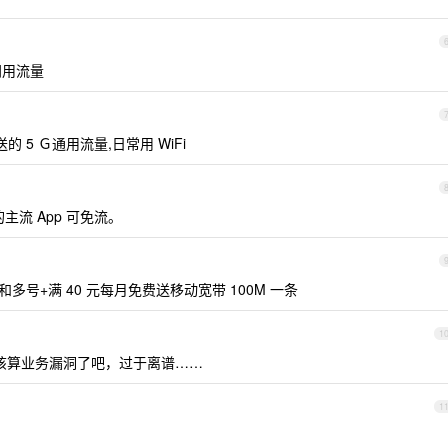
门用流量
送的 5 Ｇ通用流量,日常用 WiFi
主流 App 可免流。
5 和多号+满 40 元每月免费送移动宽带 100M 一条
1
该算业务漏洞了吧，过于离谱……
1