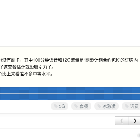
有副卡。其中100分钟语音和12G流量是“网龄计划合约包K”的订购内
期了这套餐估计就没吸引力了。
价比上来看差不多中等水平。
5G
套餐
冰激凌
话费
❮
❯