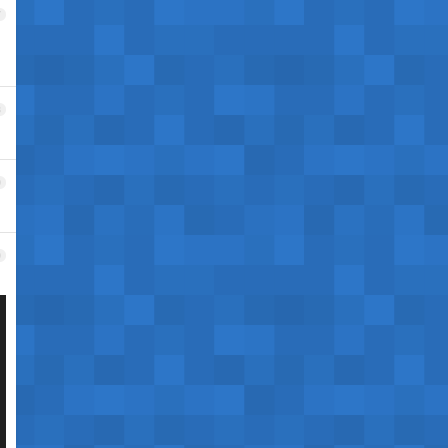
7
，
8
9
0