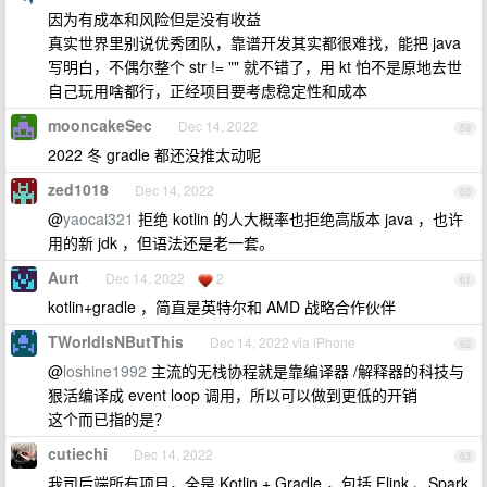
因为有成本和风险但是没有收益
真实世界里别说优秀团队，靠谱开发其实都很难找，能把 java
写明白，不偶尔整个 str != "" 就不错了，用 kt 怕不是原地去世
自己玩用啥都行，正经项目要考虑稳定性和成本
mooncakeSec
Dec 14, 2022
59
2022 冬 gradle 都还没推太动呢
zed1018
Dec 14, 2022
60
@
yaocai321
拒绝 kotlin 的人大概率也拒绝高版本 java ，也许
用的新 jdk ，但语法还是老一套。
Aurt
Dec 14, 2022
2
61
kotlin+gradle ，简直是英特尔和 AMD 战略合作伙伴
TWorldIsNButThis
Dec 14, 2022 via iPhone
62
@
loshine1992
主流的无栈协程就是靠编译器 /解释器的科技与
狠活编译成 event loop 调用，所以可以做到更低的开销
这个而已指的是？
cutiechi
Dec 14, 2022
63
我司后端所有项目，全是 Kotlin + Gradle ，包括 Flink 、Spark