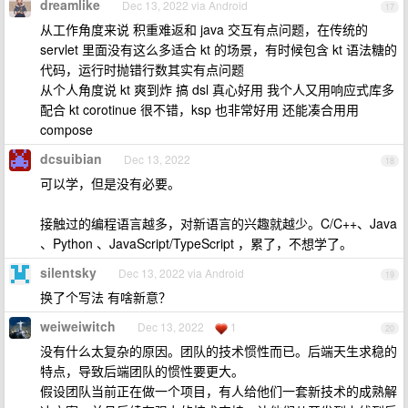
dreamlike
Dec 13, 2022 via Android
17
从工作角度来说 积重难返和 java 交互有点问题，在传统的
servlet 里面没有这么多适合 kt 的场景，有时候包含 kt 语法糖的
代码，运行时抛错行数其实有点问题
从个人角度说 kt 爽到炸 搞 dsl 真心好用 我个人又用响应式库多
配合 kt corotinue 很不错，ksp 也非常好用 还能凑合用用
compose
dcsuibian
Dec 13, 2022
18
可以学，但是没有必要。
接触过的编程语言越多，对新语言的兴趣就越少。C/C++、Java
、Python 、JavaScript/TypeScript ，累了，不想学了。
silentsky
Dec 13, 2022 via Android
19
换了个写法 有啥新意？
weiweiwitch
Dec 13, 2022
1
20
没有什么太复杂的原因。团队的技术惯性而已。后端天生求稳的
特点，导致后端团队的惯性要更大。
假设团队当前正在做一个项目，有人给他们一套新技术的成熟解