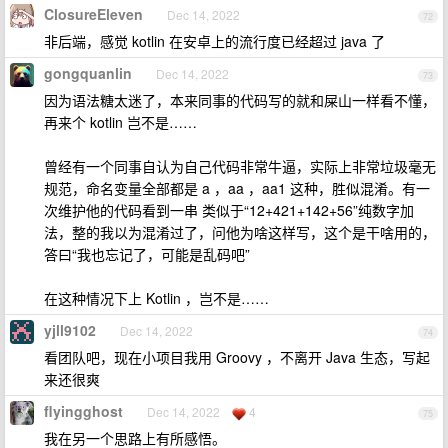
ClosureEleven
Dec 14, 2022
72
非后端，感觉 kotlin 在安卓上的流行度已经超过 java 了
gongquanlin
Dec 14, 2022
73
因为语法糖太迷了，本来同事的代码写的就和屎山一样看不懂，
再来个 kotlin 岂不是……
曾经有一个同事自认为自己代码非常牛逼，实际上非常垃圾毫无
规范，命名变量全部都是 a ，aa ，aa1 这种，胜似混淆。有一
次维护他的代码看到一串 类似于“12+421+142+56”纯数字加
法，整的我以为混淆过了，问他为啥这样写，这个是干啥用的，
答曰“我也忘记了，可能是乱码吧”
在这种情况下上 Kotlin ，岂不是……
yjll9102
Dec 14, 2022
74
看团队吧，现在小项目我用 Groovy ，不离开 Java 生态，写起
来还很爽
flyingghost
Dec 14, 2022
4
75
我在另一个思路上有所感悟。