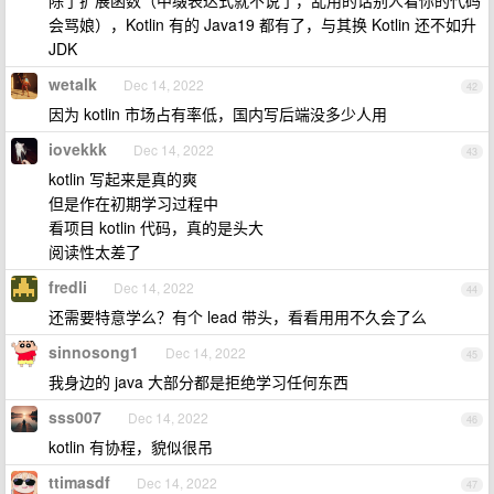
除了扩展函数（中缀表达式就不说了，乱用的话别人看你的代码
会骂娘），Kotlin 有的 Java19 都有了，与其换 Kotlin 还不如升
JDK
wetalk
Dec 14, 2022
42
因为 kotlin 市场占有率低，国内写后端没多少人用
iovekkk
Dec 14, 2022
43
kotlin 写起来是真的爽
但是作在初期学习过程中
看项目 kotlin 代码，真的是头大
阅读性太差了
fredli
Dec 14, 2022
44
还需要特意学么？有个 lead 带头，看看用用不久会了么
sinnosong1
Dec 14, 2022
45
我身边的 java 大部分都是拒绝学习任何东西
sss007
Dec 14, 2022
46
kotlin 有协程，貌似很吊
ttimasdf
Dec 14, 2022
47