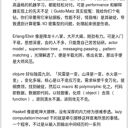
高逼格的机器学习，都能轻松对付。可是 performance 和解释
器实现上的先天不足（ Guido/Matz 其实挺冤：我给你们个电
钻，你们非要用它来钻钢板，性能不好，怪我咯）是其破绽，导
致遇到计算密集 /IO 密集型的问题，处理起来很是伤肾。
Erlang/Elixir 像是降龙十八掌，大开大阖，刚劲有力。可是入门
不易，思想深邃，会的人不多，只能靠自己苦苦钻研。actor
model ，supervision tree ，messaging passing ，pattern
matching ，光理解透了，便是半载光阴，练出名堂，那出手便
是大师风范。
clojure 好似独孤九剑，「风雷是一变，山泽是一变，水火是一
变」，变化多端，核心是以不变应万变。需求纵使千变万化，提
纲携领，找到破绽，然后以 macro 和 polymorphic 化之。代码
即数据，数据即代码，以轻御重，化烦（ object ）去简（
function ），退则滴水不漏，进则攻无不克。
Haskell 像是乾坤大挪移，没有深厚的内力修为很难参透。lazy
computation/monad 干的就是牵引挪移这样匪夷所思的事情。
一个程序，不过是从输入到输出中间经历的一系列