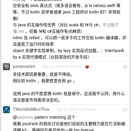
空安全和 elvis 表达式（很多语言都有，js ts csharp swift 等
等，不过 kotlin 初学者或者 java 工程师对 kotlin 的？非常抵
触）
与 java 的互操作性优秀（对比 scala 和 f#与 c#，
不过我不
懂.net
，初看 f#和 c#互操作有点麻烦）
inline 及 refied ，可以把一些多于的工作交给 kotlin 编译器，并
且提高了运行时的效率
object 关键字实现单例，by lazy 实现延迟加载，：InterfaceA
by a 实现代理模式（比较高效的开发手段）
potatowish
Dec 14, 2022 via iPhone
1
66
非技术原因更重要，就是不挣钱。
相比较 kotlin ，我更愿意去用 go 。
说用 java 的不愿意换 kotlin 就是保守，这话我不认同，用什么
语言那是市场需求决定的。
TWorldIsNButThis
Dec 14, 2022 via iPhone
67
@
yazinnnn
pattern matching 这个
我看 youtrack 的相关讨论是他们目前的主要精力是在忙活新编
译器 k2 ，等搞好后再开始加一些 big feature