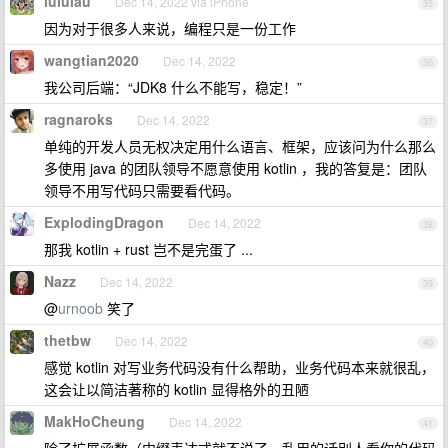
lululau
Dec 14, 2022 via iPhone
35
因为对于很多人来说，编程只是一份工作
wangtian2020
Dec 14, 2022
36
我公司后端：“JDK8 什么不能写，稳定！”
ragnaroks
Dec 14, 2022
37
单纯的开发人员无权决定用什么语言、框架，应该问为什么那么
多使用 java 的团队领导不愿意使用 kotlin ，我的答复是：团队
领导不用写代码只需要看代码。
ExplodingDragon
Dec 14, 2022
38
那我 kotlin + rust 岂不是完蛋了 ...
Nazz
Dec 14, 2022
39
@
urnoob
笑了
thetbw
Dec 14, 2022
40
感觉 kotlin 对写业务代码没有什么帮助，业务代码本来就很乱，
这会让以简洁著称的 kotlin 显得格外的丑陋
MakHoCheung
Dec 14, 2022
41