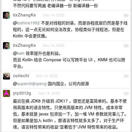
不然代码要写两遍 老编译器一份 新编译器一份
0xZhangKe
Dec 14, 2022
68
@
loshine1992
不是对线程的封装，而是协程底层仍然是基于线
程的，这一点无论如何没法改变，协程类似于线程池，但是在
Kotlin 中会更优雅。
0xZhangKe
Dec 14, 2022
69
@
kwh
效率提升也是利益。
而且 Kotlin 结合 Compose 可以写跨平台 UI ，KMM 也可以跨
平台。
cutiechi
Dec 14, 2022
70
@
superchijinpeng
国内国企，公司内部源
yty2012g
Dec 14, 2022
71
最近在搞 JDK8 升级到 JDK17 ，感觉还是蛮简单的。基本不使
用高版本的语言特性，只使用高版本的 JVM 特性。成本非常
低，基本就是 javax 包添加一下，加一堆 VM 参数就完事儿了。
但是如果是加入 kotlin ，那语言特性就多太多了，对于生产环
境，语言特性带来的收益“显著低于”JVM 特性带来的收益。