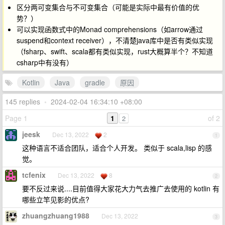
区分两可变集合与不可变集合（可能是实际中最有价值的优
势？）
可以实现函数式中的Monad comprehensions（如arrow通过
suspend和context receiver），不清楚java库中是否有类似实现
（fsharp、swift、scala都有类似实现，rust大概算半个？不知道
csharp中有没有）
Kotlin
Java
gradle
原因
145 replies
•
2024-02-04 16:34:10 +08:00
Page 1
1
of 2
2
jeesk
Dec 13, 2022
2
1
这种语言不适合团队，适合个人开发。 类似于 scala,lisp 的感
觉。
tcfenix
Dec 13, 2022
8
2
要不反过来说....目前值得大家花大力气去推广去使用的 kotlin 有
哪些立竿见影的优点?
zhuangzhuang1988
Dec 13, 2022
3