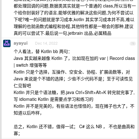
都处理回调的问题,数据类其实就是一个普通的 class,所以当有一
个给你封装好了的语言,能够优雅的解决这些问题,为何不尝试以
下呢?唯一的问题就是学习成本,kotlin 其实学习成本并不高,难以
理解的也就函数式编程和协程,其他特性都是一眼会的那种,建议
真的可以尝试下.最后说一句,jetbrain 出品,必属精品
ayayui
Dec 14, 2022
78
个人看法，替 Kotlin bb 两句：
Java 其实越来越像 Kotlin 了，比如现在加的 var | Record class
| switch 增强等等
Kotlin 只是个选择，互操作、空安全、协程、扩展函数等，对
Java 来说是个不错的选择；少些不少代码不是；至于可读性见
仁见智吧
Kotlin 并只是个语法糖，把.java Ctrl+Shift+Alt+K 转完就完事了,
写 idiomatic Kotlin 是需要点学习和练习的
Kotlin 并不是完美的，有些语法也怪怪的，现在摊子也大了，不
知道以后咋样，
总之，Kotlin 还不错，值得一试； C# 这么 NB ， 不也是曲高和
寡；