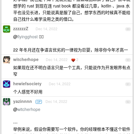
想学的 rust 到现在连 rust book 都没看过几章，kotlin 、java 水
平也没见长进，只能说真是服了自己，想学东西的时候真不能给
自己找什么难学没用之类的借口。
zzzzzzZ
Dec 14, 2022
89
@
flyingghost
👍🏻
22 年冬月还在争语言优劣的一律视为巨婴，除非你今年才高一
witcherhope
Dec 14, 2022
2
90
如果现在还不明白语言只是一个工具，只能说作为开发眼界有点
窄
hewiefsociety
Dec 14, 2022
91
个人感觉不好用
yazinnnn
Dec 14, 2022
OP
92
@
witcherhope
---
举例来说，假设你需要写一个软件。你的经理根本不懂这个软件