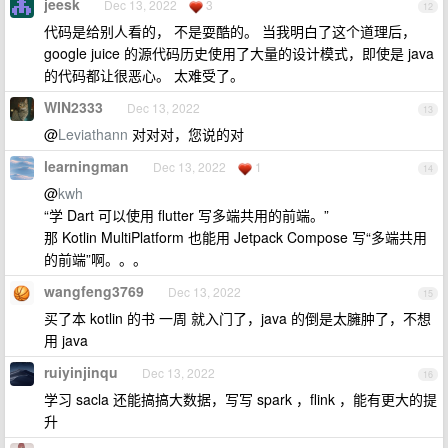
jeesk
Dec 13, 2022
3
12
代码是给别人看的， 不是耍酷的。 当我明白了这个道理后，
google juice 的源代码历史使用了大量的设计模式，即使是 java
的代码都让很恶心。 太难受了。
WIN2333
Dec 13, 2022
13
@
Leviathann
对对对，您说的对
learningman
Dec 13, 2022
1
14
@
kwh
“学 Dart 可以使用 flutter 写多端共用的前端。”
那 Kotlin MultiPlatform 也能用 Jetpack Compose 写“多端共用
的前端”啊。。。
wangfeng3769
Dec 13, 2022
15
买了本 kotlin 的书 一周 就入门了，java 的倒是太臃肿了，不想
用 java
ruiyinjinqu
Dec 13, 2022
16
学习 sacla 还能搞搞大数据，写写 spark ，flink ，能有更大的提
升