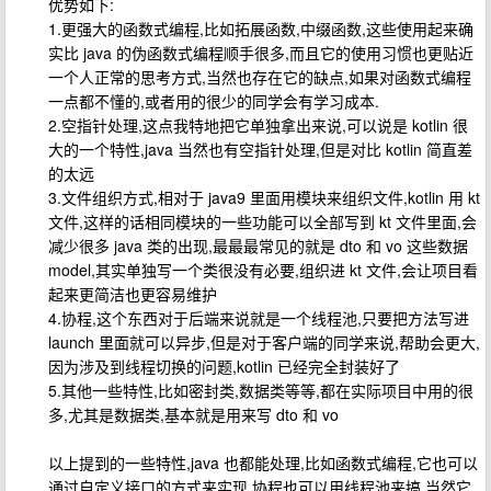
优势如下:
1.更强大的函数式编程,比如拓展函数,中缀函数,这些使用起来确
实比 java 的伪函数式编程顺手很多,而且它的使用习惯也更贴近
一个人正常的思考方式,当然也存在它的缺点,如果对函数式编程
一点都不懂的,或者用的很少的同学会有学习成本.
2.空指针处理,这点我特地把它单独拿出来说,可以说是 kotlin 很
大的一个特性,java 当然也有空指针处理,但是对比 kotlin 简直差
的太远
3.文件组织方式,相对于 java9 里面用模块来组织文件,kotlin 用 kt
文件,这样的话相同模块的一些功能可以全部写到 kt 文件里面,会
减少很多 java 类的出现,最最最常见的就是 dto 和 vo 这些数据
model,其实单独写一个类很没有必要,组织进 kt 文件,会让项目看
起来更简洁也更容易维护
4.协程,这个东西对于后端来说就是一个线程池,只要把方法写进
launch 里面就可以异步,但是对于客户端的同学来说,帮助会更大,
因为涉及到线程切换的问题,kotlin 已经完全封装好了
5.其他一些特性,比如密封类,数据类等等,都在实际项目中用的很
多,尤其是数据类,基本就是用来写 dto 和 vo
以上提到的一些特性,java 也都能处理,比如函数式编程,它也可以
通过自定义接口的方式来实现,协程也可以用线程池来搞,当然它