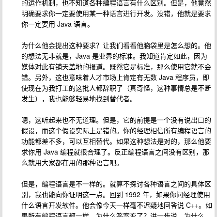
的运作机制，也不知道各种编程语言有什么区别。但是，他竟然
明确要求你一定要使用某一种语言进行开发。没错，他就是要求
你一定要用 Java 语言。
为什么他会提出这种要求？让我们看看他脑袋里是怎么想的。他
的想法无非就是，Java 是业界的标准。我知道肯定如此，因为
媒体对此有铺天盖地的报道。既然它是标准，那么使用它就不会
错。另外，这也意味着人才市场上肯定有无数 Java 程序员，即
使现在为我打工的这批人都辞职了（真奇怪，这种事情总是不断
发生），我也能够轻易地找到替代者。
嗯，这听起来也不无道理。但是，它的前提是一个没有说出口的
假设，而这个假设实际上是错的。你的经理相信所有编程语言的
功能都差不多，可以互相替代。如果这种想法是对的，那么他要
求你用 Java 编程就很合理了。反正编程语言之间没有区别，那
么就用大家都在用的那种语言吧。
但是，编程语言是不一样的。就算不探讨各种语言之间的具体区
别，我也能向你证明这一点。回到 1992 年，如果你问经理使用
什么语言开发软件。他会像今天一样毫不迟疑地回答说 C++。如
果所有编程语言都一样，为什么答案变了？进一步说，为什么