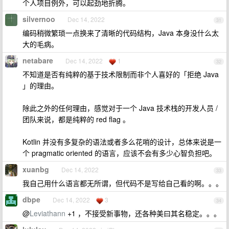
个人项目例外，可以起劲地折腾。
silvernoo
Dec 14, 2022
31
编码稍微繁琐一点换来了清晰的代码结构，Java 本身没什么太
大的毛病。
netabare
Dec 14, 2022
1
32
不知道是否有纯粹的基于技术限制而非个人喜好的「拒绝 Java
」的理由。
除此之外的任何理由，感觉对于一个 Java 技术栈的开发人员 /
团队来说，都是纯粹的 red flag 。
Kotlin 并没有多复杂的语法或者多么花哨的设计，总体来说是一
个 pragmatic oriented 的语言，应该不会有多少心智负担吧。
xuanbg
Dec 14, 2022
33
我自己用什么语言都无所谓，但代码不是写给自己看的啊。。。
dbpe
Dec 14, 2022
3
34
@
Leviathann
+1 ，不接受新事物，还各种美曰其名稳定。。。