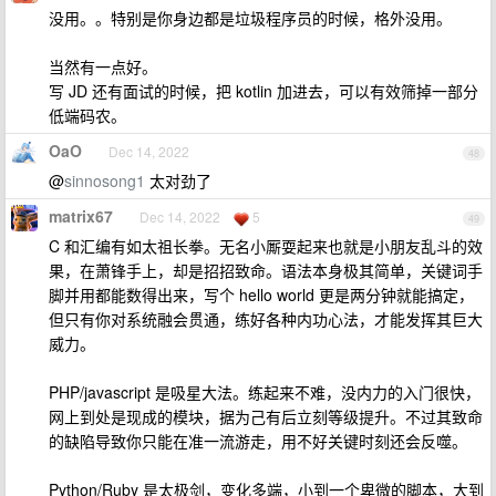
没用。。特别是你身边都是垃圾程序员的时候，格外没用。
当然有一点好。
写 JD 还有面试的时候，把 kotlin 加进去，可以有效筛掉一部分
低端码农。
OaO
Dec 14, 2022
48
@
sinnosong1
太对劲了
matrix67
Dec 14, 2022
5
49
C 和汇编有如太祖长拳。无名小厮耍起来也就是小朋友乱斗的效
果，在萧锋手上，却是招招致命。语法本身极其简单，关键词手
脚并用都能数得出来，写个 hello world 更是两分钟就能搞定，
但只有你对系统融会贯通，练好各种内功心法，才能发挥其巨大
威力。
PHP/javascript 是吸星大法。练起来不难，没内力的入门很快，
网上到处是现成的模块，据为己有后立刻等级提升。不过其致命
的缺陷导致你只能在准一流游走，用不好关键时刻还会反噬。
Python/Ruby 是太极剑，变化多端，小到一个卑微的脚本，大到