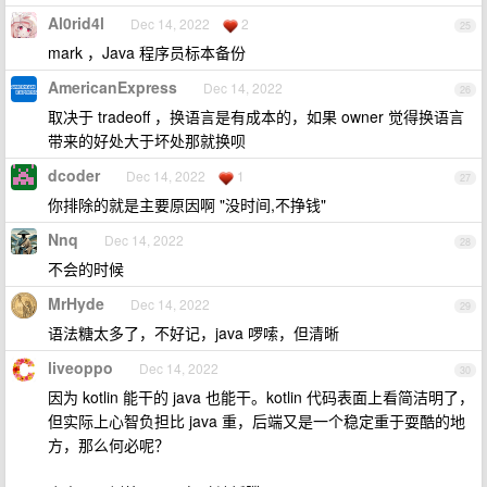
Al0rid4l
Dec 14, 2022
2
25
mark ，Java 程序员标本备份
AmericanExpress
Dec 14, 2022
26
取决于 tradeoff ，换语言是有成本的，如果 owner 觉得换语言
带来的好处大于坏处那就换呗
dcoder
Dec 14, 2022
1
27
你排除的就是主要原因啊 "没时间,不挣钱"
Nnq
Dec 14, 2022
28
不会的时候
MrHyde
Dec 14, 2022
29
语法糖太多了，不好记，java 啰嗦，但清晰
liveoppo
Dec 14, 2022
30
因为 kotlin 能干的 java 也能干。kotlin 代码表面上看简洁明了，
但实际上心智负担比 java 重，后端又是一个稳定重于耍酷的地
方，那么何必呢？