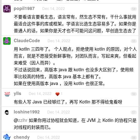
popil1987
Dec 14, 2022
54
不要看语言要看生态，语言常有，然生态不常有，干什么事就用
最适合这件事的库或框架。学语言比造生态容易多了。如果你是
普通人的话，如果你是天才也不可能问这问题，早创造生态去了
ClaudeCode
Dec 14, 2022
55
用 kotlin 三四年了。 个人观点，拒绝使用 kotlin 的原因，对个人
而言，就是不愿接受新鲜事物，对团队而言，写起来爽，但看起
来难受（因人而异）。
不过话说回来，高版本 java 跟 kotlin 也没多大区别了，使用频
率比较高的特性，高版本 java 基本上都有了。
如果在使用高版本 java ，没用 kotlin 也很正常。
ylls
Dec 14, 2022
1
56
有些人写 Java 已经够烂了，再写 Kotlin 那不得给鬼看呀
loshine1992
Dec 14, 2022
57
@
zzlhr
如果你用过协程就会知道，在 JVM 上 Kotlin 的协程只是
对线程的封装而已。
chendy
Dec 14, 2022
58