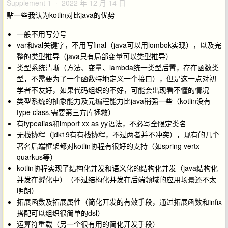
Supplement 1 · 2022 年 12 月 14 日
贴一些我认为kotlin对比java的优势
一般不用写分号
var和val关键字，不用写final（java可以用lombok实现），以及完
整的类型推导（java只有局部变量可以类型推导）
类型系统清晰（方法、变量、lambda统一类型后置，存在函数类
型，不需要为了一个函数特地定义一个接口），但是这一点对初
学者不友好，如果代码组织的不好，可能会出现看不懂的情况
类型系统的抽象能力及元编程能力比java稍强一些（kotlin没有
type class,需要第三方库拯救）
有typealias和import xx as yy语法，不必写全限定类名
无栈协程（jdk19有有栈协程，不过两者并不冲突），现有的几个
著名后端框架都对kotlin协程有很好的支持（如spring vertx
quarkus等）
kotlin协程实现了结构化并发和语义化的结构化并发（java结构化
并发在孵化中）（不过结构化并发在后端领域的应用场景还不太
明朗）
拓展函数及拓展属性（简化开发的有效手段，通过拓展函数和infix
搭配可以组织很简单的dsl）
运算符重载（另一个很有用的简化开发手段）