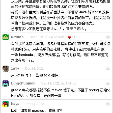
决方案，并且后续有强力的技术支持，让他们从开发到上线到后
面的维护都没啥坑，他们转新技术的动力会非常的强。
相反，没有巨大的利益在前面诱导，不管是 Java 转 Kotlin 这种
转换系数很低的，还是换一种排名相当靠前的语言，还是只是简
单换个框架或组件。让他们改变技术的阻力都会很大。
想想有多少团队还在坚守 Java 8 ，甚至 7 和 6 。
urnoob
Dec 13, 2022 via Android
11
21
看到那些迷恋语法糖，搞各种编程风格的我就笑笑。做后端多点
朴实的代码，用点简单的语法糖， 程序挂了起码知道挂在哪。
一堆 lambada ，搞反应式编程，写的时候爽，最后都不知道问
题出在哪一行。
zu1y
Dec 14, 2022
22
用 kotlin 写了一些 gradle 插件
Bingchunmoli
Dec 14, 2022 via Android
23
gradle 每次都是报错不像 maven 慢了点，不至于 spring 初始化
HelloWorld 都会错，要配置一番
haya
Dec 14, 2022
24
kotlin 如果有 macros ，我就用它