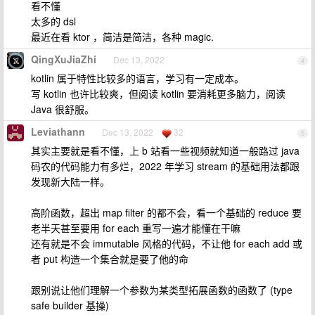
看不懂
太多的 dsl
最近在看 ktor ，简洁是简洁，各种 magic.
QingXuJiaZhi
Dec 13, 2022
4
kotlin 属于特性比较多的语言，学习有一定成本。
写 kotlin 也许比较爽，但阅读 kotlin 要消耗更多脑力，阅读
Java 很舒服。
Leviathann
Dec 13, 2022
32
5
其实主要就是看不懂，上 b 站看一些视频就知道一般路过 java
码农的代码能力有多烂，2022 年学习 stream 的基础用法都跟
发现新大陆一样。
高阶函数，超出 map filter 的都不会，看一个基础的 reduce 要
老半天甚至要用 for each 重写一遍才能懂在干嘛
还有就是不会 immutable 风格的代码，不让他 for each add 或
者 put 构造一个集合就是要了他的命
跟别说让他们理解一个参数为某类型拓展函数的函数了 (type
safe builder 基操)