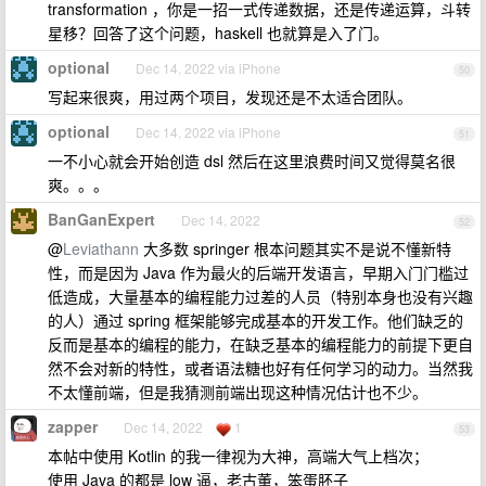
transformation ，你是一招一式传递数据，还是传递运算，斗转
星移？回答了这个问题，haskell 也就算是入了门。
optional
Dec 14, 2022 via iPhone
50
写起来很爽，用过两个项目，发现还是不太适合团队。
optional
Dec 14, 2022 via iPhone
51
一不小心就会开始创造 dsl 然后在这里浪费时间又觉得莫名很
爽。。。
BanGanExpert
Dec 14, 2022
52
@
Leviathann
大多数 springer 根本问题其实不是说不懂新特
性，而是因为 Java 作为最火的后端开发语言，早期入门门槛过
低造成，大量基本的编程能力过差的人员（特别本身也没有兴趣
的人）通过 spring 框架能够完成基本的开发工作。他们缺乏的
反而是基本的编程的能力，在缺乏基本的编程能力的前提下更自
然不会对新的特性，或者语法糖也好有任何学习的动力。当然我
不太懂前端，但是我猜测前端出现这种情况估计也不少。
zapper
Dec 14, 2022
1
53
本帖中使用 Kotlin 的我一律视为大神，高端大气上档次；
使用 Java 的都是 low 逼，老古董，笨蛋胚子