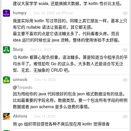
建议大家学学 scala, 还能搞搞大数据，学 kotlin 性价比太低。
humpy
Dec 14, 2022 via iPhone
83
我是实际用 kotlin 写过项目的，同楼上其它朋友一样，基本上只
有它的 nullable 语法让我喜欢，其它都无感。
最主要不喜欢的点是它语法糖太多了，代码看着头疼。而且
idea 运行的时候也没 java 流畅，整体的使用体验不太舒服。
Slurp
Dec 14, 2022
84
🤔 Kotlin 都算心智负担重，语法糖多。算是知道当今程序员的平
均水平了。难怪尬吹 Go 的这么多。大多数人还是适合写无泛
型、无宏、无抽象的 CRUD 吧。
urnoob
Dec 14, 2022
85
@
Torpedo
因为甩给你的 java 代码很好的包含 json 格式数据没有的信息。
比如最重要的字段名称，数据类型。要一个包含所有字段的样例
数据或者 json schema 是多么浪费的事情。
Akitora
Dec 14, 2022
86
用 go 组织项目感觉各种不爽后现在用 kotlin 觉得很香