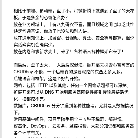
相比于前端、移动端，盘子小，稍微折腾下就遇到了盘子的天花
板。于是多余的心智怎么办？
放在业务领域上，十有八九码农不喜，而且领域之间也缺乏共性
缺乏沟通基调，你放了也没法和别人讲。
放在通用知识上，加解密、音视频、算法、安全等等都算，但说
实话确实机会确实少。
放在内卷和求新求变上。来了！各种语言各种框架它来了！
而后端，盘子太大，一入后端深似海。抛开毫无探索心智可言的
CRUDboy 不谈，一个后端真的是要深挖的东西太多太多。
后端语言和框架，这是个好的开始。
网络，包括 HTTP 以及其他，任何一个网络话题都可以深挖。
扩展开来可以从 DNS 开始到服务器网络性能到传输层链路优
化，挖都挖不完。
数据库，CRUDboy 分分钟遇到各种性能墙。尤其是大数据情况
下。
常用基础中间件，项目里随手用个三五种不稀奇，都得懂。
容器化、DevOps 、云服务、监控报警，大部分知识都和服务器
各个环节有关。