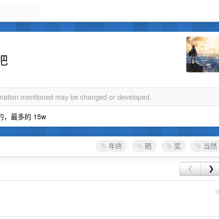
吧
ormation mentioned may be changed or developed.
，最多的 15w
年终
晒
奖
当然
❮
❯