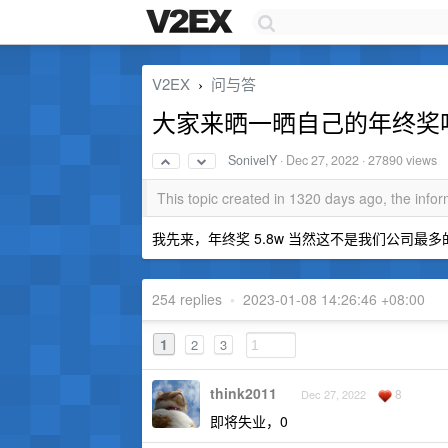
V2EX
问与答
›
大家来晒一晒自己的年终奖
SonivelY
·
Dec 27, 2022
· 27890 views
This topic created in 1320 days ago, the inf
我先来，年终奖 5.8w 当然这不是我们公司最多的
254 replies
•
2023-01-08 14:26:46 +08:00
1
2
3
think2011
8
Dec 27, 2022
即将失业，0