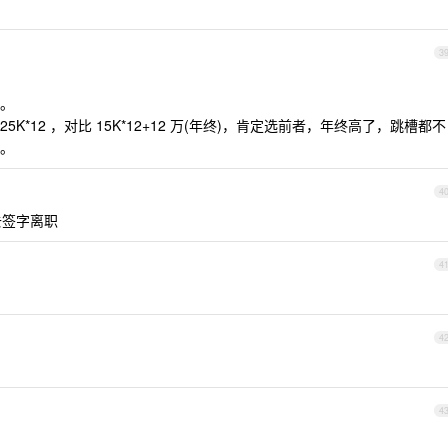
3
。
5K*12 ，对比 15K*12+12 万(年终)，肯定选前者，年终高了，跳槽都不
。
4
去签字离职
4
4
4