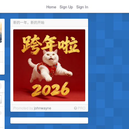
Home
Sign Up
Sign In
新的一年，新的开始
Promoted by
johnwayne
PRO
1