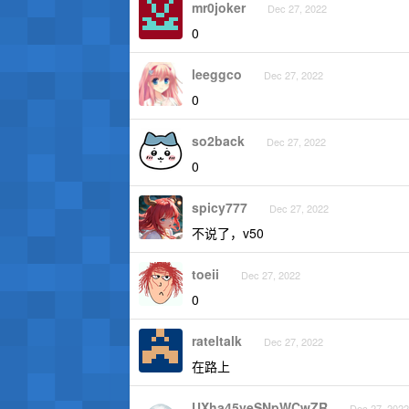
mr0joker
Dec 27, 2022
0
leeggco
Dec 27, 2022
0
so2back
Dec 27, 2022
0
spicy777
Dec 27, 2022
不说了，v50
toeii
Dec 27, 2022
0
rateltalk
Dec 27, 2022
在路上
UXha45veSNpWCwZR
Dec 27, 2022