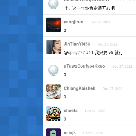
哇，这一年你肯定很开心吧
yangjirun
Dec 27, 2022
0
JinTianYi456
Dec 27, 2022
@
spicy777
#11 我只要 v5 就行
uTuw2C6uf964Kx6o
Dec 27, 2022
0
ChiangKaishek
Dec 27, 2022
0
sheeta
Dec 27, 2022
0
mlisjk
Dec 27, 2022