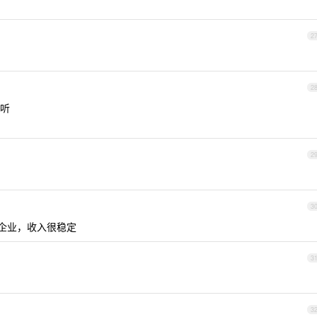
2
2
听
2
3
企业，收入很稳定
3
3