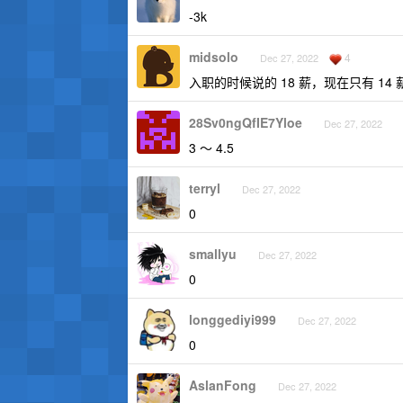
-3k
midsolo
4
Dec 27, 2022
入职的时候说的 18 薪，现在只有 14 
28Sv0ngQfIE7Yloe
Dec 27, 2022
3 ～ 4.5
terryl
Dec 27, 2022
0
smallyu
Dec 27, 2022
0
longgediyi999
Dec 27, 2022
0
AslanFong
Dec 27, 2022