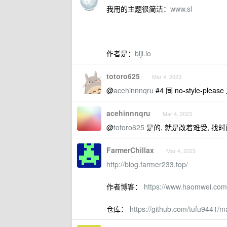
我用的主题很简洁：
www.sl
作者是：
biji.io
totoro625
Mar 4, 2023
@
acehinnnqru
#4 同 no-style-pl
acehinnnqru
Mar 4, 2023
@
totoro625
是的, 就是改着难受, 找
FarmerChillax
Mar 4, 2023
http://blog.farmer233.top/
作者博客：
https://www.haomwei.com
仓库：
https://github.com/tufu9441/