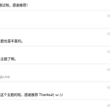
用过啦，感谢推荐！
3
3
主题也蛮丰富的。
3
换主题了啊。
3
nglu.me
3
主题的啦，感谢推荐 Thanks♪(･ω･)ﾉ
3