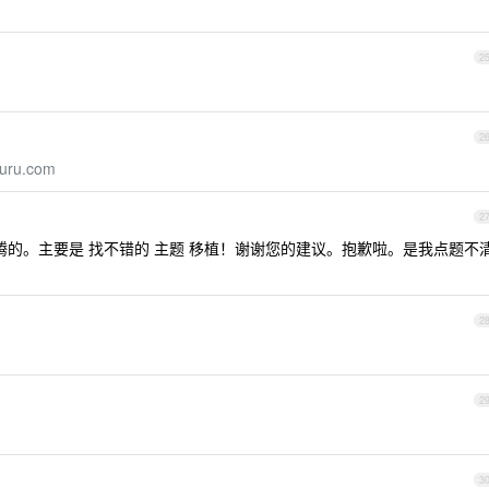
2
2
buru.com
2
瞎折腾的。主要是 找不错的 主题 移植！谢谢您的建议。抱歉啦。是我点题不
2
2
3