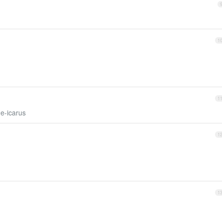
。
1
1
me-icarus
1
1