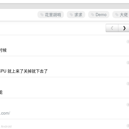
花里胡哨
求求
Demo
大佬
❮
❯
时候
PU 就上来了关掉就下去了
能
u.com/
 Android