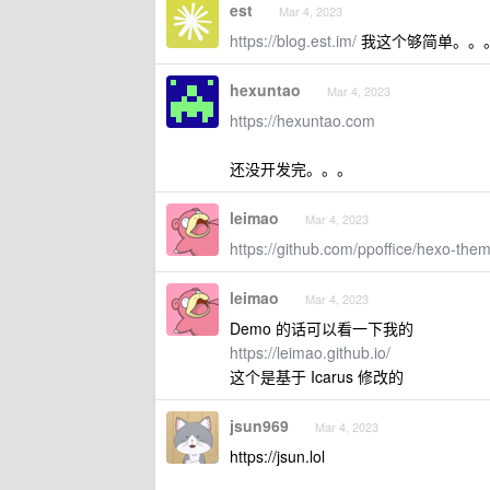
est
Mar 4, 2023
https://blog.est.im/
我这个够简单。。
hexuntao
Mar 4, 2023
https://hexuntao.com
还没开发完。。。
leimao
Mar 4, 2023
https://github.com/ppoffice/hexo-the
leimao
Mar 4, 2023
Demo 的话可以看一下我的
https://leimao.github.io/
这个是基于 Icarus 修改的
jsun969
Mar 4, 2023
https://jsun.lol