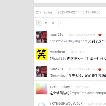
217 replies
•
2025-03-02 11:43:49 +08:00
1
2
3
hua123s
4
Mar 4, 2023 via iPhone
https://powerfulyang.com
又到了这个
makelove
Mar 4, 2023
@
hua123s
你这博客干了什么一打开 C
hua123s
1
Mar 4, 2023 via iPhone
@
makelove
冬天太冷，加的暖手宝功
acehinnnqru
Mar 4, 2023
这个够简洁吗?
https://me.acehinnnqr
1KTN90lKW9gVJ9vX
Mar 4, 2023 via