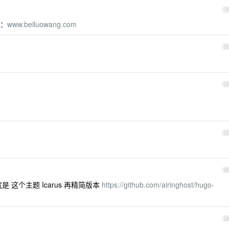
1
面：
www.beiluowang.com
2
2
2
2
这个主题 Icarus 再精简版本
https://github.com/airinghost/hugo-
2