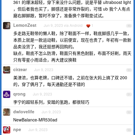
361 的爆沫超轻，穿下来没什么问题，说是平替 ultraboost light
，但后者我也买了，脚感还是非常炸裂的，可惜 ub 我个人有点
磨右脚脚跟，暂时不穿了，准备换个厚鞋垫试试。
LemonZest
Jun 9, 2023 via Android
1
49
多走路无鞋带的懒人鞋，除了鞋面不一样，鞋底脚感几乎一致，
本质上就是一款运动鞋，以前便宜，现在也贵了，年初有一款新
品卖没货了，我还挺想再回购的。
缺点，鞋底不怎么防滑，鞋面只有黑色耐脏，布面不好刷，雨天
只有零星小雨适合，再大建议换鞋
cirzear
Jun 9, 2023
50
美津浓，也算老牌，口碑还不错，之前在张大妈上搞了双 200
的，穿了俩月了，每天通勤还是不错的
qrong
Jun 9, 2023
51
李宁的超轻系列，安踏的氢跑，都很轻巧
dwlovelife
Jun 9, 2023
52
NewBalance-MR530ad
npe
Jun 9, 2023
53