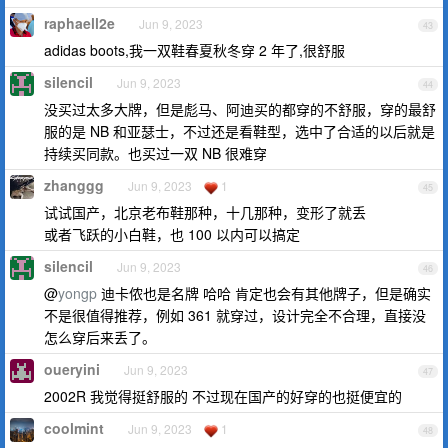
raphaell2e
Jun 9, 2023
43
adidas boots,我一双鞋春夏秋冬穿 2 年了,很舒服
silencil
Jun 9, 2023
44
没买过太多大牌，但是彪马、阿迪买的都穿的不舒服，穿的最舒
服的是 NB 和亚瑟士，不过还是看鞋型，选中了合适的以后就是
持续买同款。也买过一双 NB 很难穿
zhanggg
Jun 9, 2023
1
45
试试国产，北京老布鞋那种，十几那种，变形了就丢
或者飞跃的小白鞋，也 100 以内可以搞定
silencil
Jun 9, 2023
46
@
yongp
迪卡侬也是名牌 哈哈 肯定也会有其他牌子，但是确实
不是很值得推荐，例如 361 就穿过，设计完全不合理，直接没
怎么穿后来丢了。
oueryini
Jun 9, 2023
47
2002R 我觉得挺舒服的 不过现在国产的好穿的也挺便宜的
coolmint
Jun 9, 2023
1
48