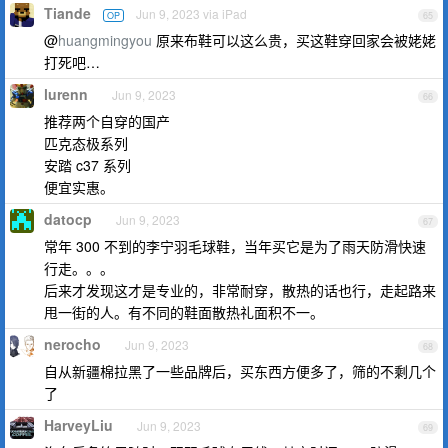
Tiande
Jun 9, 2023 via iPad
OP
65
@
huangmingyou
原来布鞋可以这么贵，买这鞋穿回家会被姥姥
打死吧…
lurenn
Jun 9, 2023
66
推荐两个自穿的国产
匹克态极系列
安踏 c37 系列
便宜实惠。
datocp
Jun 9, 2023
67
常年 300 不到的李宁羽毛球鞋，当年买它是为了雨天防滑快速
行走。。。
后来才发现这才是专业的，非常耐穿，散热的话也行，走起路来
甩一街的人。有不同的鞋面散热礼面积不一。
nerocho
Jun 9, 2023
68
自从新疆棉拉黑了一些品牌后，买东西方便多了，筛的不剩几个
了
HarveyLiu
Jun 9, 2023
69