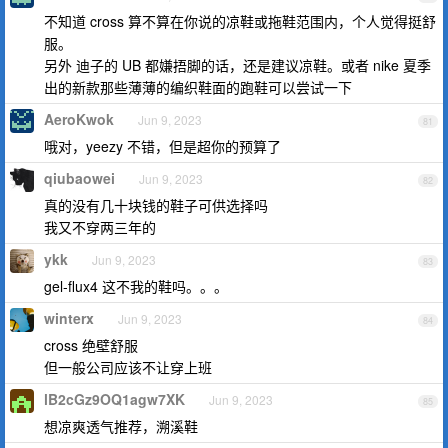
不知道 cross 算不算在你说的凉鞋或拖鞋范围内，个人觉得挺舒
服。
另外 迪子的 UB 都嫌捂脚的话，还是建议凉鞋。或者 nike 夏季
出的新款那些薄薄的编织鞋面的跑鞋可以尝试一下
AeroKwok
Jun 9, 2023
81
哦对，yeezy 不错，但是超你的预算了
qiubaowei
Jun 9, 2023
82
真的没有几十块钱的鞋子可供选择吗
我又不穿两三年的
ykk
Jun 9, 2023
83
gel-flux4 这不我的鞋吗。。。
winterx
Jun 9, 2023
84
cross 绝壁舒服
但一般公司应该不让穿上班
lB2cGz9OQ1agw7XK
Jun 9, 2023
85
想凉爽透气推荐，溯溪鞋