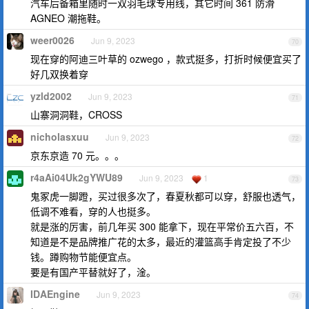
汽车后备箱里随时一双羽毛球专用线，其它时间 361 防滑
AGNEO 潮拖鞋。
weer0026
Jun 9, 2023
70
现在穿的阿迪三叶草的 ozwego ，款式挺多，打折时候便宜买了
好几双换着穿
yzld2002
Jun 9, 2023
71
山寨洞洞鞋，CROSS
nicholasxuu
Jun 9, 2023
72
京东京造 70 元。。。
r4aAi04Uk2gYWU89
Jun 9, 2023
1
73
鬼冢虎一脚蹬，买过很多次了，春夏秋都可以穿，舒服也透气，
低调不难看，穿的人也挺多。
就是涨的厉害，前几年买 300 能拿下，现在平常价五六百，不
知道是不是品牌推广花的太多，最近的灌篮高手肯定投了不少
钱。蹲购物节能便宜点。
要是有国产平替就好了，淦。
IDAEngine
Jun 9, 2023
74