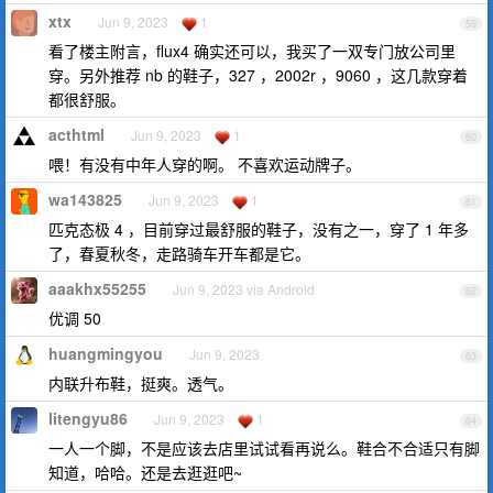
xtx
Jun 9, 2023
1
59
看了楼主附言，flux4 确实还可以，我买了一双专门放公司里
穿。另外推荐 nb 的鞋子，327 ，2002r ，9060 ，这几款穿着
都很舒服。
acthtml
Jun 9, 2023
1
60
喂！有没有中年人穿的啊。 不喜欢运动牌子。
wa143825
Jun 9, 2023
1
61
匹克态极 4 ，目前穿过最舒服的鞋子，没有之一，穿了 1 年多
了，春夏秋冬，走路骑车开车都是它。
aaakhx55255
Jun 9, 2023 via Android
62
优调 50
huangmingyou
Jun 9, 2023
63
内联升布鞋，挺爽。透气。
litengyu86
Jun 9, 2023
1
64
一人一个脚，不是应该去店里试试看再说么。鞋合不合适只有脚
知道，哈哈。还是去逛逛吧~