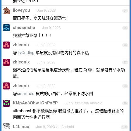
迪卡侬 hn150
iloveyou
Jun 9, 2023
94
莆田椰子，夏天贼好穿贼透气
chidiansha
Jun 9, 2023
95
强烈推荐亚瑟士！！！
zhleonix
Jun 9, 2023
96
@
TyCoding
单层皮没有织物内衬的真不热
zhleonix
Jun 9, 2023
97
踢不烂的低帮单层反毛皮沙漠靴，鞋底 Q 弹，就是没有防水功
能。
zhleonix
Jun 9, 2023
98
@
smartruid
皮质的小白鞋，经常喷下防水剂
KMpAn8Obw1QhPoEP
Jun 9, 2023 via Android
99
ultraboost 都不能满足你 我没能力推荐了。。这鞋超级舒服的
网面透气性也还行啊
L4Linux
Jun 9, 2023 via Android
100