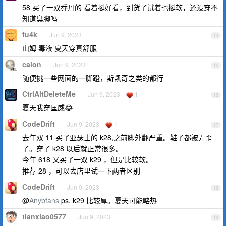
58 买了一双乔丹的 看着挺好看，到货了试着也挺软，还没穿不
知道臭脚吗
fu4k
Jun 9, 2023
14
山姆 毒液 夏天穿真舒服
calon
Jun 9, 2023
15
随便挑一些网面的一脚蹬，斯凯奇之类的都行
CtrlAltDeleteMe
Jun 9, 2023
1
16
夏天我穿匡威😂
CodeDrift
Jun 9, 2023
1
17
去年双 11 买了亚瑟士的 k28,之前脚外翻严重。鞋子都被弄歪
了。穿了 k28 以后就正常很多。
今年 618 又买了一双 k29 ，但是比较软。
推荐 28 ，可以去店里试一下两者区别
CodeDrift
Jun 9, 2023
18
@
Anybfans
ps. k29 比较厚。夏天可能略热
tianxiao0577
Jun 9, 2023
19