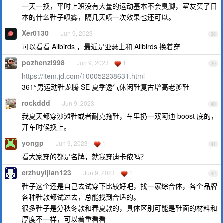
一天一换，平时上班没有大量的运动基本不会臭脚，室友买了日
本的什么鞋子喷雾，隔几天喷一次效果也还可以。
Xer0130
Jun 9, 2023
38
可以看看 Allbirds ，最近是亚瑟士和 Allbirds 换着穿
pozhenzi998
Jun 9, 2023
1
39
https://item.jd.com/100052238631.html
361°男运动鞋龙腾 SE 夏季透气休闲鞋复古增高老爹鞋
rockddd
Jun 9, 2023
40
我夏天都穿沙滩鞋或者耐克拖鞋，车里扔一双阿迪 boost 底的，
开车时候换上。
yongp
Jun 9, 2023
1
41
看大家穿的都是名牌，就我穿迪卡侬吗？
erzhuyijian123
Jun 9, 2023
1
42
鞋子这个还是自己去试穿下比较好吧，找一家综合体，各个品牌
各种鞋款都试过去，总能找到合适的。
很多鞋子是分秋冬款和春夏款的，具体区别可能是鞋面的材料和
厚度不一样，可以着重看看