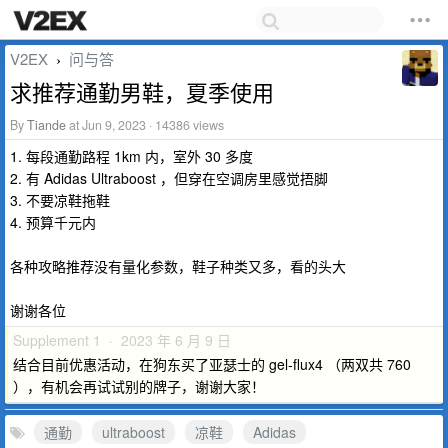
V2EX
问与答
›
求推荐通勤男鞋，夏季使用
By
Tiande
at Jun 9, 2023 · 14386 views
1. 每段通勤路程 1km 内，室外 30 多度
2. 有 Adidas Ultraboost ，但穿在空调房里感觉捂脚
3. 不要凉鞋拖鞋
4. 预算千元内
各种攻略推荐没有量化参数，鞋子种类又多，看的头大
谢谢各位
Supplement 1 · 2023 年 6 月 9 日
结合目前优惠活动，在狗东买了亚瑟士的 gel-flux4 （两双共 760
），有机会再试试别的牌子，谢谢大家！
通勤
ultraboost
凉鞋
Adidas