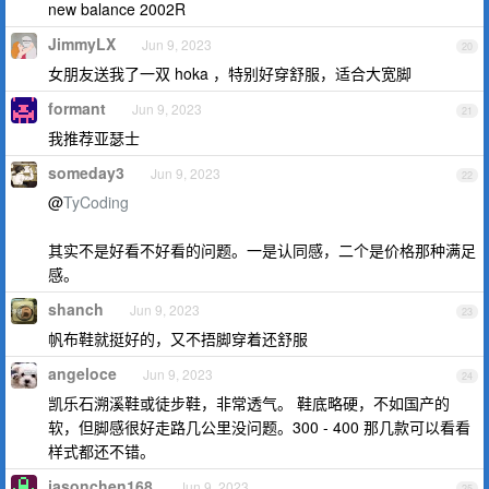
new balance 2002R
JimmyLX
Jun 9, 2023
20
女朋友送我了一双 hoka ，特别好穿舒服，适合大宽脚
formant
Jun 9, 2023
21
我推荐亚瑟士
someday3
Jun 9, 2023
22
@
TyCoding
其实不是好看不好看的问题。一是认同感，二个是价格那种满足
感。
shanch
Jun 9, 2023
23
帆布鞋就挺好的，又不捂脚穿着还舒服
angeloce
Jun 9, 2023
24
凯乐石溯溪鞋或徒步鞋，非常透气。 鞋底略硬，不如国产的
软，但脚感很好走路几公里没问题。300 - 400 那几款可以看看
样式都还不错。
jasonchen168
Jun 9, 2023
25