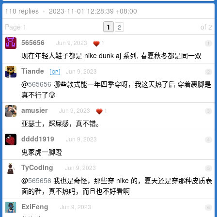
110 replies
•
2023-11-01 12:28:39 +08:00
Page 1
1
of 2
2
565656
Jun 9, 2023
1
1
现在年轻人鞋子都是 nike dunk aj 系列, 春夏秋冬都是同一双
Tiande
Jun 9, 2023
OP
2
@
565656
哪些款式能一年四季穿呀，我这天热了后 穿着裹脚是
真不行了🥲
amusier
Jun 9, 2023
1
3
亚瑟士，踩屎感，真不错。
dddd1919
Jun 9, 2023
4
鬼冢虎一脚蹬
TyCoding
Jun 9, 2023
5
@
565656
我也是奇怪，那些穿 nike 的，夏天还是穿那种皮质表
面的鞋，真不热吗，而且也不好看啊
ExiFeng
Jun 9, 2023
6