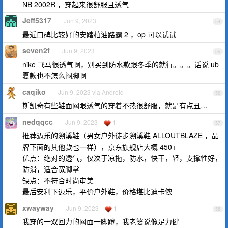
NB 2002R ，穿起来很舒服且透气
Jeff5317
Jun 9, 2023
54
最近口碑比较好的安踏柏油路霸 2 ，op 可以试试
seven2f
Jun 9, 2023
55
nike 飞马很透气啊，别买到防水款跟冬季的就行。。。话说 ub
夏款也不怎么闷脚啊
caqiko
Jun 9, 2023 via Android
56
斯凯奇有些鞋面网眼透气的穿着不热很舒服，就是有点丑…
nedqqcc
Jun 9, 2023
1
57
推荐迈乐的溯溪鞋（男女户外徒步溯溪鞋 ALLOUTBLAZE ，品
牌下面的其他款也一样），京东旗舰店大概 450+
优点：绝对的透气，仅次于凉拖，防水，快干，轻，支撑性好，
防滑，适合宽脚掌
缺点：不符合时尚审美
最后安利下迈乐，平价户外鞋，价格堪比迪卡侬
xwayway
Jun 9, 2023
1
58
我穿的一双回力的网面一脚蹬，我老婆说像足力健