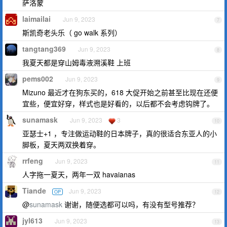
萨洛蒙
laimailai
Jun 9, 2023
7
斯凯奇老头乐（ go walk 系列）
tangtang369
Jun 9, 2023
8
我夏天都是穿山姆毒液溯溪鞋 上班
pems002
Jun 9, 2023
9
Mizuno 最近才在狗东买的，618 大促开始之前甚至比现在还便
宜些，便宜好穿，样式也是好看的，以后都不会考虑钩牌了。
sunamask
Jun 9, 2023
3
10
亚瑟士+1 ，专注做运动鞋的日本牌子，真的很适合东亚人的小
脚板，夏天两双换着穿。
rrfeng
Jun 9, 2023
11
人字拖一夏天，两年一双 havaianas
Tiande
Jun 9, 2023
OP
12
@
sunamask
谢谢，随便选都可以吗，有没有型号推荐？
jyl613
Jun 9, 2023
13