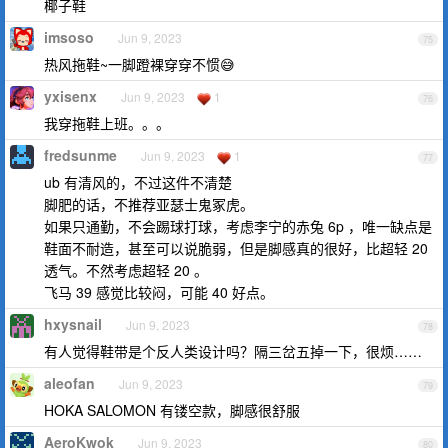
椰子鞋
imsoso
Jun 9, 2023
75
热风拖鞋~一脚蹬裸穿穿不惯😅
yxisenx
Jun 9, 2023
1
76
我穿拖鞋上班。。。
fredsunme
Jun 9, 2023
1
77
ub 有清风的，不过这件不清楚
脚肥的话，不推荐亚瑟士鬼冢虎。
如果只通勤，不会踢球打球，考虑李宁的赤兔 6p ，唯一缺点是
鞋面不耐造，甚至可以说脆弱，但是脚感真的很好，比超轻 20
透气。不然考虑超轻 20 。
飞马 39 感觉比较闷，可能 40 好点。
hxysnail
Jun 9, 2023
78
有人觉得鞋带是个反人类设计吗？隔三岔五掉一下，很烦……
aleofan
Jun 9, 2023
79
HOKA SALOMON 有镂空款，脚感很舒服
AeroKwok
Jun 9, 2023
80