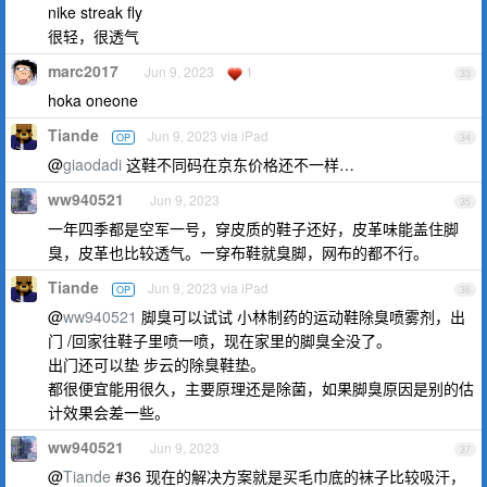
nike streak fly
很轻，很透气
marc2017
Jun 9, 2023
1
33
hoka oneone
Tiande
Jun 9, 2023 via iPad
OP
34
@
giaodadi
这鞋不同码在京东价格还不一样…
ww940521
Jun 9, 2023
35
一年四季都是空军一号，穿皮质的鞋子还好，皮革味能盖住脚
臭，皮革也比较透气。一穿布鞋就臭脚，网布的都不行。
Tiande
Jun 9, 2023 via iPad
OP
36
@
ww940521
脚臭可以试试 小林制药的运动鞋除臭喷雾剂，出
门 /回家往鞋子里喷一喷，现在家里的脚臭全没了。
出门还可以垫 步云的除臭鞋垫。
都很便宜能用很久，主要原理还是除菌，如果脚臭原因是别的估
计效果会差一些。
ww940521
Jun 9, 2023
37
@
Tiande
#36 现在的解决方案就是买毛巾底的袜子比较吸汗，