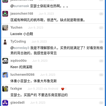
@
sunamask
亚瑟士穿起来也热啊。。。
jasonchen168
Jun 9, 2023
26
匡威有种网孔的帆布鞋，很透气，缺点就是鞋很重。
Yuchen
Jun 9, 2023
27
Lacoste 小白鞋
TyCoding
Jun 9, 2023
28
@
someday3
我是不理解那些人，买贵的就满足了？好看到有些
男的背古驰的，我感觉是非常丑
xqdoo00o
Jun 9, 2023
29
Keen 的溯溪鞋
luchenwei9266
Jun 9, 2023
30
体重小亚瑟士，体重大布鲁克斯
fxxkgw
Jun 9, 2023 via Android
1
31
亚瑟士。买国产的 不要选东南亚那边的
giaodadi
Jun 9, 2023
32