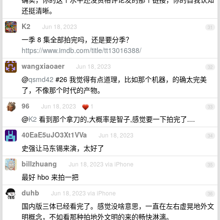
还挺清晰。
K2
Jun 18, 2023
31
一季 8 集全部拍完吗，还是要分季？
https://www.imdb.com/title/tt13016388/
wangxiaoaer
Jun 18, 2023
32
@
qsmd42
#26 我觉得有点道理，比如那个机器，的确太完美
了，不像那个时代的产物。
96
Jun 18, 2023
1
33
@
K2
看到那个拿刀的,大概率是智子,感觉要一下拍完了....
40EaE5uJO3Xt1VVa
Jun 18, 2023
34
史强让马东锡来演，太好了
billzhuang
Jun 18, 2023 via iPhone
35
最好 hbo 来拍一把
duhb
Jun 18, 2023 via iPhone
36
国内版三体已经看完了。感觉没啥意思，一直在左右虚晃地外文
明概念，不如看那种拍地外文明的来的畅快淋漓。