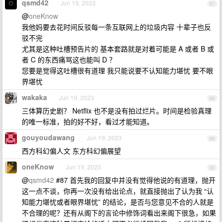
qsmd42
Jun 19, 2023
87
@
oneKnow
我他妈要去花时间反驳每一条互联网上的垃圾内容 十辈子也反
驳不完
尤其是这种吐槽预告片的 基本套路就是对着可能是 A 或者 B 或
者 C 的东西痛骂这也能叫 D ？
您要是觉得这吐槽很有道理 我只能说要不认知能力堪忧 要不眼
界堪忧
wakaka
Jun 19, 2023
88
三体算历史剧？ Netflix 也不是没有拍过烂片。时间是检验真理
的唯一标准，拍的好不好，看过才能知道。
gouyoudawang
Jun 19, 2023
89
西方科幻偏人文 东方科幻偏展望
oneKnow
Jun 19, 2023
90
@
qsmd42
#87 首先我的回复中并没有觉得他说的有道理，抛开
这一点不谈，你再一次没有给出论点，就直接抛出了认为我 “认
知能力堪忧或者眼界堪忧” 的结论，是否与您意见不合的人就是
不合理的呢？还有从阁下的言论中修饰词看出来阁下很急，如果