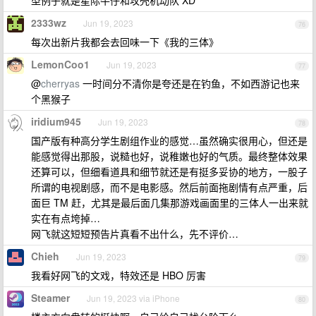
型例子就是星际牛仔和攻壳机动队 XD
2333wz
Jun 19, 2023
76
每次出新片我都会去回味一下《我的三体》
LemonCoo1
Jun 19, 2023
77
@
cherryas
一时间分不清你是夸还是在钓鱼，不如西游记也来
个黑猴子
iridium945
Jun 19, 2023
78
国产版有种高分学生剧组作业的感觉…虽然确实很用心，但还是
能感觉得出那股，说糙也好，说稚嫩也好的气质。最终整体效果
还算可以，但细看道具和细节就还是有挺多妥协的地方，一股子
所谓的电视剧感，而不是电影感。然后前面拖剧情有点严重，后
面巨 TM 赶，尤其是最后面几集那游戏画面里的三体人一出来就
实在有点垮掉…
网飞就这短短预告片真看不出什么，先不评价…
Chieh
Jun 19, 2023
79
我看好网飞的文戏，特效还是 HBO 厉害
Steamer
Jun 19, 2023 via iPhone
80