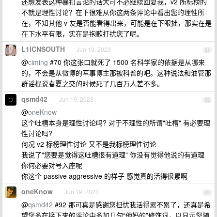
还想发表这种暴扣言论的话大可不必继续回复我，v2 所标榜的
不就是理性讨论？在下很难从你这两条评论中看出您的理性所
在，不知其他 v 友是否能看得出来，可能是在下眼拙，那实在是
在下水平有限，实在是抱歉打扰您了呢。
L1lCNSOUTH
Jun 19, 2023
91
@
ciming
#70 你这张口就死了 1500 名科学家的依据是从哪来
的，不会是从微博的军事博主那被科普的吧。这种说法和油管那
群谣棍说春夏之交的时候死了几百万人差不多。
qsmd42
Jun 19, 2023
92
@
oneKnow
这个吐槽本身是理性讨论吗? 对于不理性的所谓"吐槽" 有必要理
性讨论吗?
何况 v2 标榜理性讨论 又不是我标榜理性讨论
我说了"您要是觉得这吐槽很有道理" 你没有觉得他说的有道理
你何必要对号入座呢
你这个 passive aggressive 的样子 感觉真的活得很累啊
oneKnow
Jun 19, 2023
93
@
qsmd42
#92 那可真是感谢您担忧我活得累不累了，还真是希
望您多在接下来的评论中多加几句“他妈的”修饰词，以显示您随