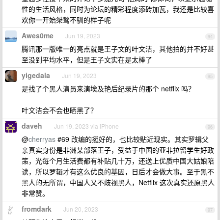
性的生活风格，同时为论坛的精彩程度添砖加瓦，我还是比较喜
欢你一开始桀骜不驯的样子呢
Awes0me
Jun 19, 2023
94
腾讯那一版唯一的亮点就是王子文的叶文洁，其他拍的并不好甚
至没到平均水平，但是王子文实在是太棒了
yigedala
Jun 19, 2023
95
是找了个黑人演员来演埃及艳后纪录片的那个 netflix 吗？
叶文洁会不会也晒黑了？
daveh
Jun 19, 2023 via iPhone
96
@
cherryas
#69 改编的挺好的，也比较贴近现实。其实罗辑父
亲真实身份是非洲某部落王子，受益于中国的亚非拉留学生好政
策，光每个月生活费都有补贴几十万，还送上优质中国大姑娘陪
读，所以罗辑才有这么优良的基因，日后才会做大事。至于黑不
黑人的无所谓，中国人又不歧视黑人，Netflix 这次真实还原黑人
非常赞。
fromdark
Jun 20, 2023
97