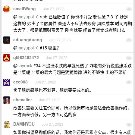
smallWang
Jun 27, 2023
64
@
moyupoi10
rmb 已经贬值了 你也不好受 都快破 7.3 了 炒是
这样的 炒出了金融属性 普通人不应该去炒房 风险成本 时间周期
太大了，都是纸面财富罢了 刚需就买 闲置了就卖或者租出去
aduangduang
Jun 27, 2023
65
@
moyupoi10
#15 哪里？
ql562482472
Jun 27, 2023
66
@
shyrock
#34 不追涨杀跌的早就死透了 咋老有外行说追涨杀跌
是韭菜呢 韭菜的最大问题是犹犹豫豫 进的不够快 出的不果断
ccc008
Jun 27, 2023
67
卖了租房感觉也不划算，租房要要成本的。
chevalier
Jun 27, 2023
68
改善只需要关注差价即可，所以低迷市场是最适合改善操作的，
一方面差价低，另一方面可选的多
DAMNYOU
Jun 27, 2023
69
如果你指望高抛低吸的话，我劝你还是乖乖老实点，很少有人能