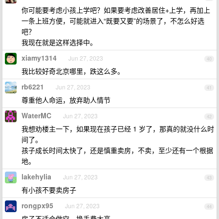
你可能要考虑小孩上学吧？如果要考虑改善居住+上学，再加上
一条上班方便，可能就进入“既要又要”的场景了，不怎么好选
吧？
我现在就是这样选择中。
xiamy1314
Jun 27, 2023
40
我比较好奇北京哪里，跌这么多。
rb6221
Jun 27, 2023
41
尊重他人命运，放弃助人情节
WaterMC
Jun 27, 2023
42
我想劝楼主一下，如果现在孩子已经 1 岁了，那真的就没什么时
间了。
孩子成长时间太快了，还是慎重卖房，不卖，至少还有一个根据
地。
lakehylia
Jun 27, 2023
43
有小孩不要卖房子
rongpx95
Jun 27, 2023
44
房子不适合做空，换手费太高