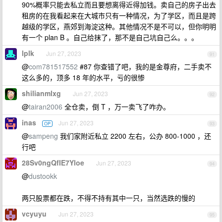
90%概率只能去私立而且要想离得近得加钱。卖自己的房子出去
租房的在我看起来在大城市只有一种情况，为了学区，而且是跨
越级的学区，燕郊到海淀这种。其他情况不是不可以，但你明明
有一个 plan B 。自己给抹了，那不是自己坑自己么。。。
lplk
Jun 27, 2023
91
@
com781517552
#87 你查错了吧，我的是金尊府，二手卖不
这么多的，顶多 18 年的水平，亏的很惨
shilianmlxg
Jun 27, 2023
92
@
tairan2006
全仓卖，倒 T ，万一卖飞了咋办。
inas
Jun 27, 2023
OP
93
@
sampeng
我们家附近私立 2200 左右，公办 800-1000 ，还
行吧
28Sv0ngQfIE7Yloe
Jun 27, 2023
94
@
dustookk
两只股票都在跌，不得不持有其中一只，当然选跌的慢的
vcyuyu
Jun 27, 2023
95