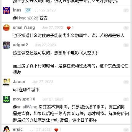
独生子女去大城市的，很明显小县城未来会空出好多房子。
inas
Jun 27, 2023
OP
17
@
Hyson2023
西安
smallWang
Jun 27, 2023
2
18
也不知道什么时候房子能剥离出金融属性，诶，苦的都是穷人
adgad2
Jun 27, 2023
19
感觉做空还是可以的，想想那个电影《大空头》
而且房子真下行的时候，是存在流动性危机的，这个东西流动性
很差
Jaosn
Jun 27, 2023
20
up 在哪个城市
moyupoi10
Jun 27, 2023
21
@
smallWang
房其实不算刚需，只是被炒成了刚需，真正的刚
需是饮食，如果以后吃一顿肉要 5 万块，那才叫惨。解决房价问
题最好的办法就是让 rmb 贬值，像小日子那样
ersic
Jun 27, 2023
1
22