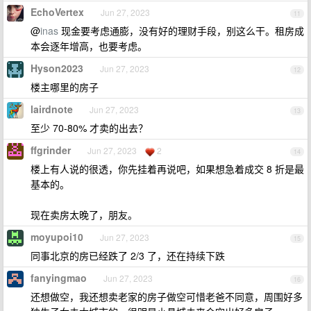
EchoVertex
Jun 27, 2023
11
@
inas
现金要考虑通膨，没有好的理财手段，别这么干。租房成
本会逐年增高，也要考虑。
Hyson2023
Jun 27, 2023
12
楼主哪里的房子
lairdnote
Jun 27, 2023
13
至少 70-80% 才卖的出去？
ffgrinder
Jun 27, 2023
2
14
楼上有人说的很透，你先挂着再说吧，如果想急着成交 8 折是最
基本的。
现在卖房太晚了，朋友。
moyupoi10
Jun 27, 2023
15
同事北京的房已经跌了 2/3 了，还在持续下跌
fanyingmao
Jun 27, 2023
16
还想做空，我还想卖老家的房子做空可惜老爸不同意，周围好多