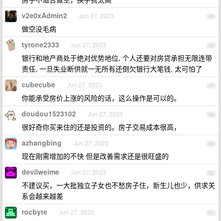
v2e0xAdmin2
Jun 27, 2023
45
做空没毛病
tyrone2333
Jun 27, 2023
46
银行和地产商处于绝对优势地位, 个人还要对房贷承担无限连带
责任, 一旦失业断供就一无所有还倒欠银行大笔钱, 太可怕了
cubecube
Jun 27, 2023
47
你能承受房价上涨的风险的话，这么操作是可以的。
doudou1523102
Jun 27, 2023
48
很好奇你买来住的还是投资的。房子交易成本很高，
azhangbing
Jun 27, 2023
49
现在刚需增加的不快 但是改善需求还是很旺盛的
devilweime
Jun 27, 2023
50
不建议买，一大批独立子女也不愁房子住，新生儿也少，供求关
系会越来越差
rocbyte
Jun 27, 2023
51