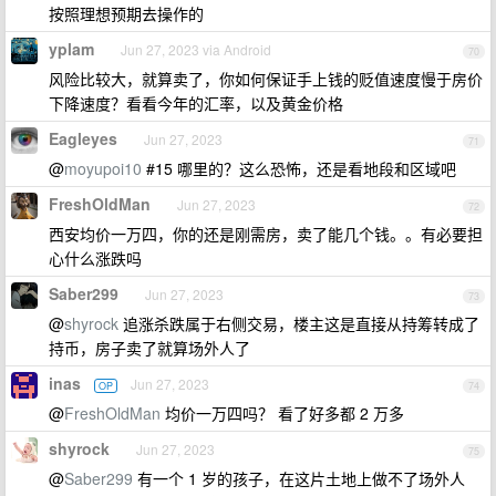
按照理想预期去操作的
yplam
Jun 27, 2023 via Android
70
风险比较大，就算卖了，你如何保证手上钱的贬值速度慢于房价
下降速度？看看今年的汇率，以及黄金价格
Eagleyes
Jun 27, 2023
71
@
moyupoi10
#15 哪里的？这么恐怖，还是看地段和区域吧
FreshOldMan
Jun 27, 2023
72
西安均价一万四，你的还是刚需房，卖了能几个钱。。有必要担
心什么涨跌吗
Saber299
Jun 27, 2023
73
@
shyrock
追涨杀跌属于右侧交易，楼主这是直接从持筹转成了
持币，房子卖了就算场外人了
inas
Jun 27, 2023
OP
74
@
FreshOldMan
均价一万四吗？ 看了好多都 2 万多
shyrock
Jun 27, 2023
75
@
Saber299
有一个 1 岁的孩子，在这片土地上做不了场外人