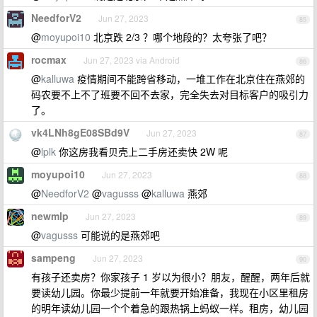
NeedforV2
Jun 27, 2023
85
@
moyupoi10
北京跌 2/3 ？哪个地段的？太夸张了吧？
rocmax
Jun 27, 2023 via Android
86
@
kalluwa
疫情期间不能跨省移动，一堆工作在北京住在燕郊的
码农要不上不了班要不回不去家，完全失去对目标客户的吸引力
了。
vk4LNh8gE08SBd9V
Jun 27, 2023
87
@
lplk
你这房我看贝壳上二手房还卖快 2W 呢
moyupoi10
Jun 27, 2023
88
@
NeedforV2
@
vagusss
@
kalluwa
燕郊
newmlp
Jun 27, 2023
89
@
vagusss
可能说的是燕郊吧
sampeng
Jun 27, 2023
90
有孩子还卖房？你家孩子 1 岁以为很小？朋友，醒醒，两年后就
要读幼儿园。你最少提前一年就要开始准备，我现在小区里租房
的明年读幼儿园一个个着急的跟热锅上蚂蚁一样。租房，幼儿园