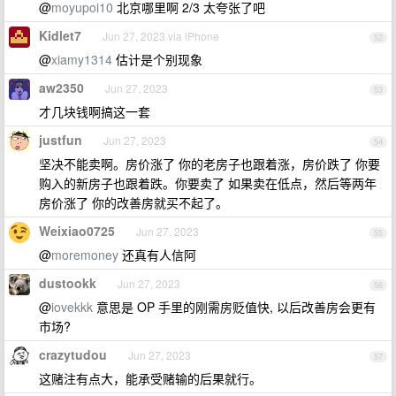
@
moyupoi10
北京哪里啊 2/3 太夸张了吧
Kidlet7
Jun 27, 2023 via iPhone
52
@
xiamy1314
估计是个别现象
aw2350
Jun 27, 2023
53
才几块钱啊搞这一套
justfun
Jun 27, 2023
54
坚决不能卖啊。房价涨了 你的老房子也跟着涨，房价跌了 你要
购入的新房子也跟着跌。你要卖了 如果卖在低点，然后等两年
房价涨了 你的改善房就买不起了。
Weixiao0725
Jun 27, 2023
55
@
moremoney
还真有人信阿
dustookk
Jun 27, 2023
56
@
iovekkk
意思是 OP 手里的刚需房贬值快, 以后改善房会更有
市场?
crazytudou
Jun 27, 2023
57
这赌注有点大，能承受赌输的后果就行。