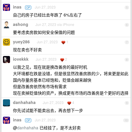
inas
Jun 27, 2023
OP
5
自己的房子已经比去年跌了 6%左右了
ashong
Jun 27, 2023 via iPhone
6
要考虑卖房款如何安全保值的问题
yuey286
Jun 27, 2023
1
7
现在卖也不好卖
iovekkk
Jun 27, 2023
2
8
以我之见，现在就是换改善房的最好时机
大环境都在跌是没错，但是很显然改善房跌的少，将来更是如此
国内存量房基本已经饱和，贬值会越来越快
但是改善房依然有市场有需求
现在卖掉贬值快的资产，换成更有市场的改善房是个更好的选择
danhahaha
Jun 27, 2023
4
9
你先试试能不能卖出去，再去想下一步
inas
Jun 27, 2023
OP
10
@
danhahaha
已经挂了，是不太好卖