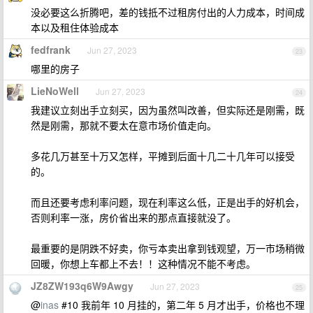
没必要这么折腾吧，差的钱抵不过租房付出的人力成本，时间成
本以及租住体验成本
fedfrank
Jun 27, 2023
23
哪里的房子
LieNoWell
Jun 27, 2023
24
我建议立刻出手立刻买，因为虽然叫改善，但实际还是刚需，既
然是刚需，那就不要太在意市场价值走向。
多花几万甚至十万又怎样，平摊到后面十几二十几年可以接受
的。
而且还要考虑利率问题，现在利率这么低，正是出手的好机会，
否则利率一涨，房价省出来的那点直接就没了。
最重要的是阴跌不好卖，你亏本卖出拿到钱观望，万一市场稍微
回暖，你想上车都上不去！！这种情况不能不考虑。
JZ8ZW193q6W9Awgy
Jun 27, 2023
25
@
inas
#10 我前年 10 月挂的，第二年 5 月才出手，价格也不理