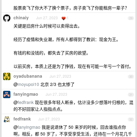
股票卖飞了你大不了换个票子，房子卖飞了你能租房一辈子？
chinaiy
Jun 27, 2023
1
29
关键是旧房什么时候可以卖得出去。
经历了疫情和失业潮，所有人都得到了教训：现金为王。
有钱的和没钱的，都失去了买房的欲望。
以前买房，本质上还是为了挣钱，现在有可能一年亏一个首付。
oyadubanana
Jun 27, 2023
30
@
moyupoi10
北京 2/3 也太惨了
fanyingmao
Jun 27, 2023
31
@
fedfrank
现在很多年轻人断亲，估计没多少想落叶归根的，混
的不好回家让人指指点点。
fedfrank
Jun 27, 2023
32
@
fanyingmao
我是说退休了 50 来岁的时候，回去谁指点你
啊，相反，都 50 岁了，不享受享受生活，还待在一个月花几千