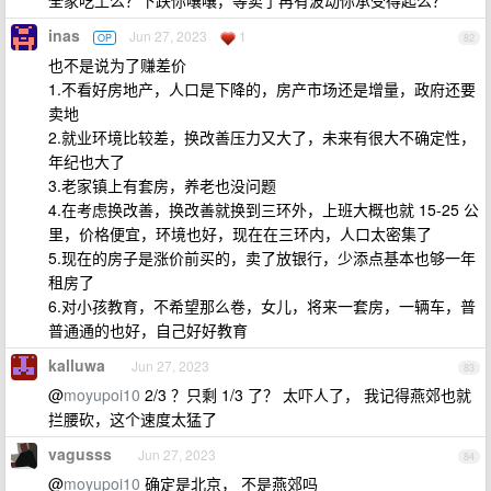
全家吃土么？下跌你嚷嚷，等卖了再有波动你承受得起么？
inas
Jun 27, 2023
1
OP
82
也不是说为了赚差价
1.不看好房地产，人口是下降的，房产市场还是增量，政府还要
卖地
2.就业环境比较差，换改善压力又大了，未来有很大不确定性，
年纪也大了
3.老家镇上有套房，养老也没问题
4.在考虑换改善，换改善就换到三环外，上班大概也就 15-25 公
里，价格便宜，环境也好，现在在三环内，人口太密集了
5.现在的房子是涨价前买的，卖了放银行，少添点基本也够一年
租房了
6.对小孩教育，不希望那么卷，女儿，将来一套房，一辆车，普
普通通的也好，自己好好教育
kalluwa
Jun 27, 2023
83
@
moyupoi10
2/3 ？只剩 1/3 了？ 太吓人了， 我记得燕郊也就
拦腰砍，这个速度太猛了
vagusss
Jun 27, 2023
84
@
moyupoi10
确定是北京， 不是燕郊吗