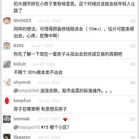
的大城市挤在小房子里有啥意思。这个时候应该就会给年轻人让
路了
lilei2023
Jun 27, 2023
33
同样的想法，可惜得把装修钱赔进去（ 10w+），估计可能卖得
出去，心疼，犹豫中啊！
8355
Jun 27, 2023
34
你先了解一下现在一套房子从挂出去到完成交易的周期吧
kidult
Jun 27, 2023
35
不降个 30%根本卖不出去
shyrock
Jun 27, 2023
36
@
tairan2006
追涨杀跌，股市韭菜的标准操作。。。
keepfun
Jun 27, 2023
37
房子在哪里啊 有意想买房子
immrwk
Jun 27, 2023
1
38
@
moyupoi10
#15 哪个小区？
libasten
Jun 27, 2023
39