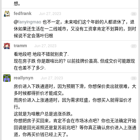
想。
fedfrank
Jun 27, 2023
26
@
fanyingmao
也不一定，未来咱们这个年龄的人都退休了，退
休如果还生活在一二线城市，又没有工资拿肯定不划算的，到时
候说不定会落叶归根
tramm
Jun 27, 2023
27
看地段吧 地段不错就别卖了.
现在房子跌 你是跟啥比的? 以前挂牌价虽高, 但成交价可能跟现
在也差不了多少.
reallynyn
Jun 27, 2023
28
房价进入下跌通道时，因为预期下滑，你想保价卖出就很难，大
多时候都得折价才能成交。
而房价进入上涨通道时，因为需求旺盛，你想买入就得溢价才
行。
这就是为啥散户总是追涨杀跌。
你想把房子买回来，肯定不会在市场冰点吧？你也无法确定开始
回调是回光返照还是复苏前兆吧？等你真正确认房价进入上涨通
道，你再买价钱已经上天了。