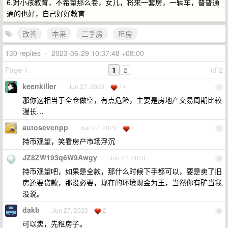
6.对小孩教育，不希望那么卷，女儿，将来一套房，一辆车，普普通
通的也好，自己好好教育
改善
本来
二手房
租房
130 replies
•
2023-06-29 10:37:48 +08:00
Page 1
1
of 2
2
keenkiller
Jun 27, 2023
14
1
那你这相当于全仓做空，有点危险，主要是房地产交易周期比较
漫长…
autosevenpp
Jun 27, 2023
1
2
持币观望，笑看房产市场浮沉
JZ8ZW193q6W9Awgy
Jun 27, 2023
3
持币观望吧，如果是全款，那什么时候下手都可以，要是卖了旧
房还要贷款，那没必要，现在的环境现金为王，当然你有矿当我
没说。
dakb
Jun 27, 2023
2
4
可以卖，先租房子。