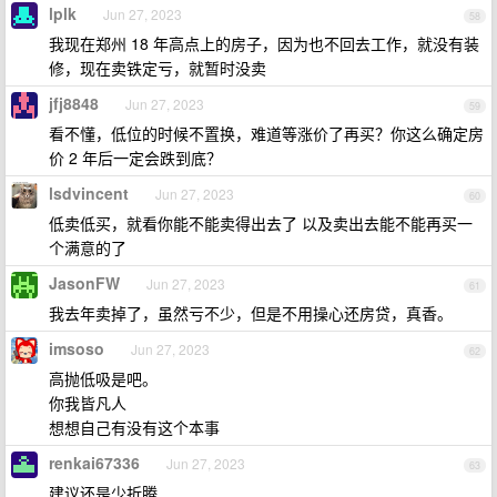
lplk
Jun 27, 2023
58
我现在郑州 18 年高点上的房子，因为也不回去工作，就没有装
修，现在卖铁定亏，就暂时没卖
jfj8848
Jun 27, 2023
59
看不懂，低位的时候不置换，难道等涨价了再买？你这么确定房
价 2 年后一定会跌到底？
lsdvincent
Jun 27, 2023
60
低卖低买，就看你能不能卖得出去了 以及卖出去能不能再买一
个满意的了
JasonFW
Jun 27, 2023
61
我去年卖掉了，虽然亏不少，但是不用操心还房贷，真香。
imsoso
Jun 27, 2023
62
高抛低吸是吧。
你我皆凡人
想想自己有没有这个本事
renkai67336
Jun 27, 2023
63
建议还是少折腾