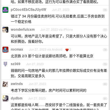
哈。如果不移民退场，这行为可以看作满仓买了看跌期权。
pC0oc4EbCSsJUy4W
Jun 27, 2023
76
错过了 34 月份最佳卖房时间,可以先挂着卖,后面二手房会跌到
一个稳定价格
wonderfulcxm
Jun 27, 2023 via iPhone
77
可以啊，房地产这几年是没希望了，只是大部分人没有那个决心
和折腾劲，我看好你。
rocmax
Jun 27, 2023 via Android
2
78
北京跌 2/3 那个估计是说廊坊燕郊吧，那个不能算北京
sz369
Jun 27, 2023
79
弱弱的问一句房地产最火的那几年挂牌价跟实际成交价有没有差
别，交易周期又是多久
awinds
Jun 27, 2023
80
考虑下学区分数等问题，房产时间可以累积时间的
dydbm
Jun 27, 2023
81
这里都是些啥人啊……西安好歹是个二线强省会，就一套房卖了