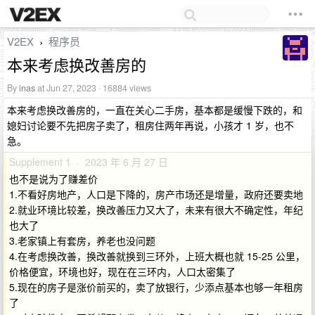
V2EX
程序员
›
本来考虑换改善房的
By
inas
at Jun 27, 2023 · 16884 views
本来考虑换改善房的，一直在关心二手房，基本都是缓慢下跌的，和
媳妇讨论要不先把房子卖了，租房住两年再说，小孩才 1 岁，也不
急。
Supplement 1 · 2023 年 6 月 27 日
也不是说为了赚差价
1.不看好房地产，人口是下降的，房产市场还是增量，政府还要卖地
2.就业环境比较差，换改善压力又大了，未来有很大不确定性，年纪
也大了
3.老家镇上有套房，养老也没问题
4.在考虑换改善，换改善就换到三环外，上班大概也就 15-25 公里，
价格便宜，环境也好，现在在三环内，人口太密集了
5.现在的房子是涨价前买的，卖了放银行，少添点基本也够一年租房
了