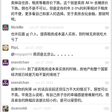
卖掉自住房，租房等着房价下跌。这个就是卖房 All In 去赌房价
下跌。倒也不是不可以，但是定存的年 2-3%的利率相对于租房
的不便，更多看自己和家人的选择。至于卖房去玩金融，那就呵
呵。
NickMe
Jun 27, 2023 via Android
96
也许后面 gj 介入，提高租房成本逼人买房，到时候无房就吃大
亏了
RipL
Jun 27, 2023
97
@
moyupoi10
燕郊是北京么。。。。。。
standchan
Jun 27, 2023
98
@
NickMe
到了提高租房成本来买房的时候，房地产和整个国家
经济就已经是万劫不复的境地了
standchan
Jun 27, 2023
99
如果你的利率 ok 的话且目前还贷压力不大的情况下，感觉可以
不卖。毕竟怎么说呢，有自己房子住的幸福感是很难替代的。而
且省会的跌幅应该是比较小的，是可以接受的。
dustookk
Jun 27, 2023
100