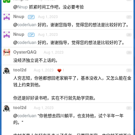
@
Nnup
抓紧时间工作吧，没必要考验
Nnup
Aug 1, 2023
OP
27
@
coderluan
好的，谢谢您指导，觉得您的想法是比较好的了。
Nnup
Aug 1, 2023
OP
28
@
coderluan
好的，谢谢指导，觉得您的想法是比较好的了。
OysterQAQ
Aug 1, 2023
29
没经济独立说不上话的。
tool2d
Aug 1, 2023
1
30
人穷志短，你爸都想回老家躺平了，基本没收入，又怎么能在金
钱上约束到他。
你还是好好读书吧，实在不行就先助学贷款。
tool2d
Aug 1, 2023
31
@
coderluan
"你爸想去四川躺平，也支持他，试个半年一年
的。"