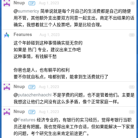
Nnup
Aug 1, 2023
OP
9
@
summericy
简单说就是每个月自己的生活费都是自己的随便
用不管，其他额外支出要双方同意一起支出，商定不出结果的话
确实，我想着就三个人投票吧，算是比较合理。
Features
Aug 1, 2023
10
这个年龄碰到这种事情确实挺无奈的
如果是 热门 专业，建议出来工作吧
这种事情，有钱解千愁
你爸也是人，也有躺平的权利
要不你就自私点，啥都别管，能拿到生活费就行了
Nnup
Aug 1, 2023
OP
11
@
putaozhenhaochi
不是学费的问题，也不是管着他们。主要是
我想这让他们之间没有这么多矛盾，像个正常家庭一样。
Nnup
Aug 1, 2023
OP
12
@
Features
经济专业的，有银行的实习经历，觉得考银行当职
员还是有把握。我也觉得出来工作合适，但如果能解决一下家里
的问题，考个研究生出来肯定前途更广。