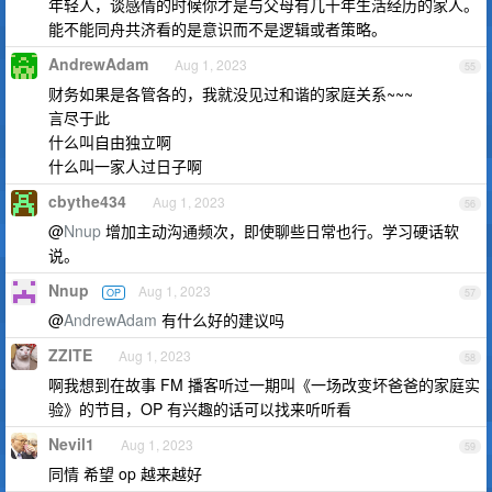
年轻人，谈感情的时候你才是与父母有几十年生活经历的家人。
能不能同舟共济看的是意识而不是逻辑或者策略。
AndrewAdam
Aug 1, 2023
55
财务如果是各管各的，我就没见过和谐的家庭关系~~~
言尽于此
什么叫自由独立啊
什么叫一家人过日子啊
cbythe434
Aug 1, 2023
56
@
Nnup
增加主动沟通频次，即使聊些日常也行。学习硬话软
说。
Nnup
Aug 1, 2023
OP
57
@
AndrewAdam
有什么好的建议吗
ZZITE
Aug 1, 2023
58
啊我想到在故事 FM 播客听过一期叫《一场改变坏爸爸的家庭实
验》的节目，OP 有兴趣的话可以找来听听看
Nevil1
Aug 1, 2023
59
同情 希望 op 越来越好