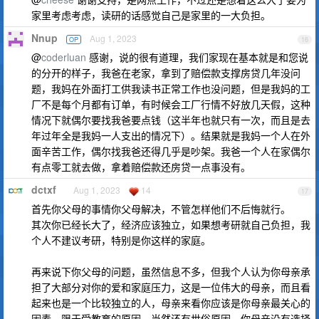
家里考虑考虑，读研的话感觉自己是家里的一大负担。
Nnup
Aug 1, 2023
OP
16
@
coderluan
感谢，说的很有道理，我们家现在基本就是和您说
的分开的样子，我爸在老家，拿到了赔偿款支撑房贷几年没问
题，我妈在外面打工供我读书正常工作也没问题，但是我妈的工
厂不是每个月都有订单，有时候会工厂行情不好放几天假，这种
情况下就偶尔要找我爸要点钱（这半年也就只有一次，而且是去
年过年全是我妈一人支出的情况下）。结果就是我妈一个人在外
面辛苦工作，偶尔找我爸还得几乎是吵架。我爸一个人在家偶尔
有点零工就去做，拿着赔偿款还房贷一点事没有。
dctxf
Aug 1, 2023
14
17
首先你父母的事情你父母解决，不管怎样他们不后悔就行。
其次你已经长大了，经济应该独立，如果想考研就自己负担，我
个人不建议考研，特别是你这样的家庭。
再来说下你父母的问题，虽然信息不多，但我个人认为你母亲承
担了大部分对你的爱和家庭压力，这是一位伟大的母亲，而且看
起来也是一个比较独立的人，母亲来看你应该是你母亲最关心的
因素。限于受教育的原因，当然还有世俗原因，你母亲没有选择