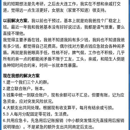
我的短期想法是先考研，之后去大连工作，我实在不想和亲戚打交
道，觉得远一点生活更好，女朋友（家里不知道）很支持。
以前解决方案
，我以前也干预过，基本上就是劝我爸找个厂稳定上
班。最近一年我和我爸基本没有好好说过话，我都是语气很重，要么
直接不理他。
我觉得主要矛盾在钱，我爸不知道我妈有多少钱，我妈也不知道我爸
有多少钱，都觉得自己花费高，偶尔找对方要点钱应急就会各种闹矛
盾。再就是我爸眼高手低，性格不好，脾气倔，工作也不积极，几乎
所有的亲一点的都能闹矛盾不限于工友，工头，亲戚，和陌生人倒是
各种短时间合的来，时间一长就本性暴露。
现在我想的解决方案
1.建一个我们三个人的群。
2.建立联合账户，账本。
3.钱集中统一到联合账户，现有余额可以不汇总，但要有账，记为应
急资金，应对突发风险状况。
4.大额支出共同处理。根据现有收支算平，每月有结余或亏损。
5.3 人每月分配固定零花钱，生活费。
6.共用应急卡，先急用后记账报销（中小额突发情况先直接用后报销
说明理由）。不是紧急的额外支出共同商定后支出。