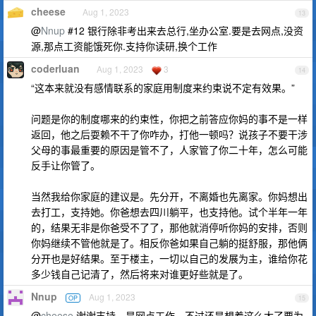
cheese
Aug 1, 2023
13
@
Nnup
#12 银行除非考出来去总行,坐办公室.要是去网点,没资
源,那点工资能饿死你.支持你读研,换个工作
coderluan
Aug 1, 2023
3
14
“这本来就没有感情联系的家庭用制度来约束说不定有效果。”
问题是你的制度哪来的约束性，你把之前答应你妈的事不是一样
返回，他之后耍赖不干了你咋办，打他一顿吗？说孩子不要干涉
父母的事最重要的原因是管不了，人家管了你二十年，怎么可能
反手让你管了。
当然我给你家庭的建议是。先分开，不离婚也先离家。你妈想出
去打工，支持她。你爸想去四川躺平，也支持他。试个半年一年
的，结果无非是你爸受不了了，那他就消停听你妈的安排，否则
你妈继续不管他就是了。相反你爸如果自己躺的挺舒服，那他俩
分开也是好结果。至于楼主，一切以自己的发展为主，谁给你花
多少钱自己记清了，然后将来对谁更好些就是了。
Nnup
Aug 1, 2023
OP
15
@
cheese
谢谢支持，是网点工作，不过还是想着这么大了要为