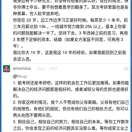
我身边有不少研究生，并没有你想象的那么好。现在的情况，除
非你博士毕业，要不别想着靠学历翻身了。其次考研里面也是各
种黑幕，穷人趁早放弃吧。
你现在 22 岁，边工作边学习正是好时候。每周至少 1 本书，前
三年月薪达到 15k ，一线城市努力做到 25k 以上，基本上你家
的问题就能解决一半了。坚持下去，3 年改掉之前的恶习，再用
3 年攒下足够的资本，结婚（如果女方家庭不同意，可再用 3
年）。
我比你大 10 岁，这是我这 10 年的经验，如果我能回到之前我
会这么选。
antonius
Aug 1, 2023
34
@
Nnup
1. 能考研还是考研吧，这样的机会在工作后更加难得。如果你能
解决自己的经济问题那是极好的，或者减轻父母的负担也是很好
的。
2. 你家这样的情况，我个人不赞成你父母离婚。父母有他们自己
的局限性，有他们的困扰，但也有他们自己的相处方式，你可以
两头劝而不要两头怨。
3. 相信自己，相信自己的努力，相信自己的未来。等你工作数年
之后，你会发现之前的经济问题其实没那么难。等你成家立业之