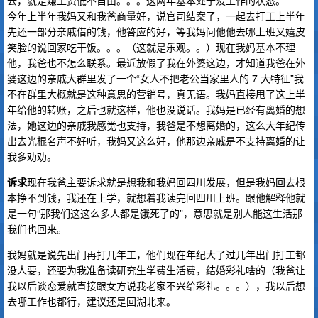
去，就是嫌工资低不自由。。。这两年基本处于没工作的状态。
今年上半年我妈又和我爸商量好，说官司结案了，一起去打工上半年
先还一部分亲戚借的钱，他答应的好，等我妈问他他去哪上班又嬉皮
笑脸的说回家吃干饭。。。（这就是乐观。。）现在我妈基本不理
他，我爸也不怎么联系。最近放假了我在外婆这边，才知道我爸在外
婆这边的亲戚大群里发了一个“女人不把老公当家里人的 7 大特征”我
不在群里大概就是这种意思的营销号，真无语。我妈直接甩了这上半
年给他的转账，之后也就这样，他也没说话。我妈是已经有离婚的想
法，她这边的亲戚我感觉也支持，我爸是不想离婚的，这么大年纪传
出去光棍名声不好听，我妈又这么好，他那边亲戚是不支持离婚的让
我多劝劝。
诉求
现在我爸主要诉求就是想我和我妈回四川发展，但是我妈回去根
本挣不到钱，我还在上学，就想着我读完回四川上班。跟他解释他就
是一句“那我们这这么多人都是饿死了的”，意思就是别人能这生活那
我们也回来。
我妈就是说先出门再打几年工，他们现在年纪大了过几年出门打工都
没人要，还要为我准备读研究生学费生活费，结婚彩礼啥的（我爸让
我以后谈恋爱就直接跟女方说我老家不兴给彩礼。。。），我以后想
去哪工作也都行，建议还是回湖北来。