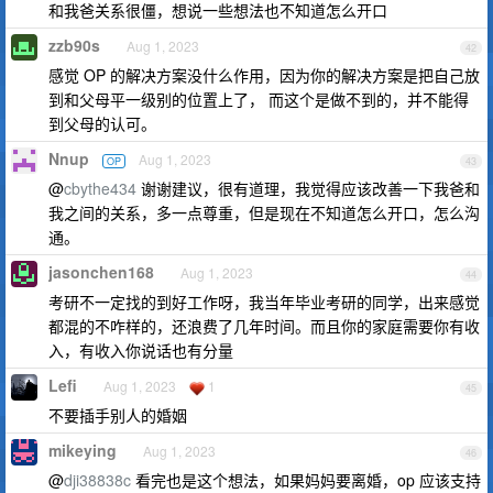
和我爸关系很僵，想说一些想法也不知道怎么开口
zzb90s
Aug 1, 2023
42
感觉 OP 的解决方案没什么作用，因为你的解决方案是把自己放
到和父母平一级别的位置上了， 而这个是做不到的，并不能得
到父母的认可。
Nnup
Aug 1, 2023
OP
43
@
cbythe434
谢谢建议，很有道理，我觉得应该改善一下我爸和
我之间的关系，多一点尊重，但是现在不知道怎么开口，怎么沟
通。
jasonchen168
Aug 1, 2023
44
考研不一定找的到好工作呀，我当年毕业考研的同学，出来感觉
都混的不咋样的，还浪费了几年时间。而且你的家庭需要你有收
入，有收入你说话也有分量
Lefi
Aug 1, 2023
1
45
不要插手别人的婚姻
mikeying
Aug 1, 2023
46
@
dji38838c
看完也是这个想法，如果妈妈要离婚，op 应该支持