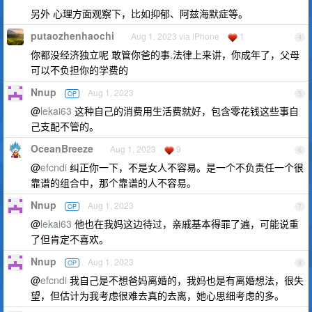
另外 心理方面观察下，比如抑郁、阿兹海默症等。
putaozhenhaochi
Aug 1, 2023 via iPhone
1
4
你都没经济独立呢 敢管你爸的事.法律上来讲，你成年了，父母
可以不负担你的学费的
Nnup
Aug 1, 2023
OP
5
@
lekai63
这种自己的消费用生活费就好，包含零花钱这些事自
己支配不管的。
OceanBreeze
Aug 1, 2023
9
6
@
efcndi
纠正你一下，不是女人不容易。是一个不负责任一个很
靠谱的组合中，那个靠谱的人不容易。
Nnup
Aug 1, 2023
OP
7
@
lekai63
他也在我妈这边待过，亲戚基本得罪了遍，可能说重
了但肯定不喜欢。
Nnup
Aug 1, 2023
OP
8
@
efcndi
我自己是不想爸妈离婚的，我妈也是有离婚想法，很失
望，但估计为我考虑很难去真的去离，她心思细考虑的多。