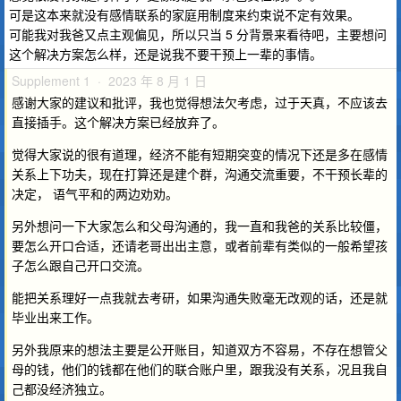
可是这本来就没有感情联系的家庭用制度来约束说不定有效果。
可能我对我爸又点主观偏见，所以只当 5 分背景来看待吧，主要想问
这个解决方案怎么样，还是说我不要干预上一辈的事情。
Supplement 1 · 2023 年 8 月 1 日
感谢大家的建议和批评，我也觉得想法欠考虑，过于天真，不应该去
直接插手。这个解决方案已经放弃了。
觉得大家说的很有道理，经济不能有短期突变的情况下还是多在感情
关系上下功夫，现在打算还是建个群，沟通交流重要，不干预长辈的
决定， 语气平和的两边劝劝。
另外想问一下大家怎么和父母沟通的，我一直和我爸的关系比较僵，
要怎么开口合适，还请老哥出出主意，或者前辈有类似的一般希望孩
子怎么跟自己开口交流。
能把关系理好一点我就去考研，如果沟通失败毫无改观的话，还是就
毕业出来工作。
另外我原来的想法主要是公开账目，知道双方不容易，不存在想管父
母的钱，他们的钱都在他们的联合账户里，跟我没有关系，况且我自
己都没经济独立。