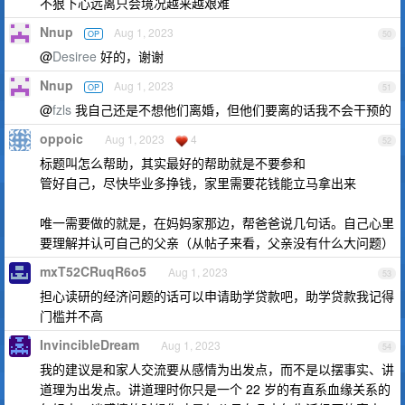
不狠下心远离只会境况越来越艰难
Nnup
Aug 1, 2023
OP
50
@
Desiree
好的，谢谢
Nnup
Aug 1, 2023
OP
51
@
fzls
我自己还是不想他们离婚，但他们要离的话我不会干预的
oppoic
Aug 1, 2023
4
52
标题叫怎么帮助，其实最好的帮助就是不要参和
管好自己，尽快毕业多挣钱，家里需要花钱能立马拿出来
唯一需要做的就是，在妈妈家那边，帮爸爸说几句话。自己心里
要理解并认可自己的父亲（从帖子来看，父亲没有什么大问题）
mxT52CRuqR6o5
Aug 1, 2023
53
担心读研的经济问题的话可以申请助学贷款吧，助学贷款我记得
门槛并不高
InvincibleDream
Aug 1, 2023
54
我的建议是和家人交流要从感情为出发点，而不是以摆事实、讲
道理为出发点。讲道理时你只是一个 22 岁的有直系血缘关系的