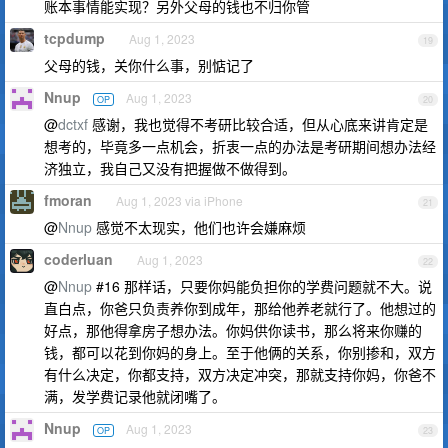
账本事情能实现？另外父母的钱也不归你管
tcpdump
Aug 1, 2023
19
父母的钱，关你什么事，别惦记了
Nnup
Aug 1, 2023
OP
20
@
dctxf
感谢，我也觉得不考研比较合适，但从心底来讲肯定是
想考的，毕竟多一点机会，折衷一点的办法是考研期间想办法经
济独立，我自己又没有把握做不做得到。
fmoran
Aug 1, 2023 via iPhone
21
@
Nnup
感觉不太现实，他们也许会嫌麻烦
coderluan
Aug 1, 2023
22
@
Nnup
#16 那样话，只要你妈能负担你的学费问题就不大。说
直白点，你爸只负责养你到成年，那给他养老就行了。他想过的
好点，那他得拿房子想办法。你妈供你读书，那么将来你赚的
钱，都可以花到你妈的身上。至于他俩的关系，你别掺和，双方
有什么决定，你都支持，双方决定冲突，那就支持你妈，你爸不
满，发学费记录他就闭嘴了。
Nnup
Aug 1, 2023
OP
23