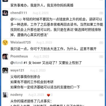
家务事难办，我是外人，我支持你妈妈离婚
chendl111
Aug 2, 2023
70
@
Nnup
年轻的时候不要因为一点钱放弃上升的机会，读研可以
多一种选择，工作了之后基本很难再回去读书。当然如果工作能
找到机会上升那也是可以的，我只是在表达“做选择时把钱排除
掉，遵循内心真实的想法”
Weixiao0725
Aug 2, 2023
71
我只说一点，你可千万别去大连工作，为什么，这里不展开
Promtheus
Aug 2, 2023
72
@
efcndi
#1 女 boxer 又出动了？又要扯上性别了
waye121
Aug 2, 2023
73
父母的事情你别掺合
如果有不错的工作机会别考研
如果你有一定经济基础可以适当的支援他们一下
nodeny
Aug 2, 2023
3
74
从你的描述提练了几点事实：