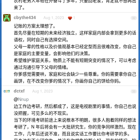
农村老男人年轻在外奋斗了多年，只要回老家，肯定就不想再出
来了。
cbythe434
Aug 1, 2023
1
32
记账的方案太理想了。
首先尽量在短期的未来经济独立，这样家庭内部会拿到更多的话
语权，同时自己有选择空间。
父母一辈的性格以及价值观基本已经定型而且很难改变，你自己
是家庭的主要变量，会影响他们的决策。
希望维护家庭关系，物质上不能有短期突变的情况下，可以考虑
通过沟通引导下父母的情绪。
你爹感觉需要哄，家庭和社会缺少一些尊重。你妈需要拿你自己
画饼，在不改变你爹的情况下，你画你自己的饼给你妈。
dctxf
Aug 1, 2023
33
@
Nnup
边工作边考研，然后都成了，这是电视剧里的事情，你自己也说
没把握，可见多么的不现实。
当下的环境考研前途上来说根本不明朗，很多人抱着同样的想法
考研了，N 年后将会有一大批研究生，你的竞争同样激烈。现在
工作，几年后还说不准，而且说实话工作要比你考研学的多。