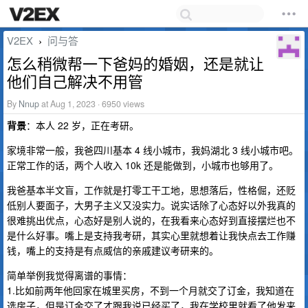
V2EX
问与答
›
怎么稍微帮一下爸妈的婚姻，还是就让
他们自己解决不用管
By
Nnup
at Aug 1, 2023 · 6950 views
背景
：本人 22 岁，正在考研。
家境非常一般，我爸四川基本 4 线小城市，我妈湖北 3 线小城市吧。
正常工作的话，两个人收入 10k 还是能做到，小城市也够用了。
我爸基本半文盲，工作就是打零工干工地，思想落后，性格倔，还贬
低别人要面子，大男子主义又没实力。说实话除了心态好以外我真的
很难挑出优点，心态好是别人说的，在我看来心态好到直接摆烂也不
是什么好事。嘴上是支持我考研，其实心里就想着让我快点去工作赚
钱，嘴上的支持是有点威信的亲戚建议考研来的。
简单举例我觉得离谱的事情：
1.比如前两年他回家在城里买房，不到一个月就交了订金，我知道在
选房子，但是订金交了才跟我说已经买了，我在学校里就看了他发来