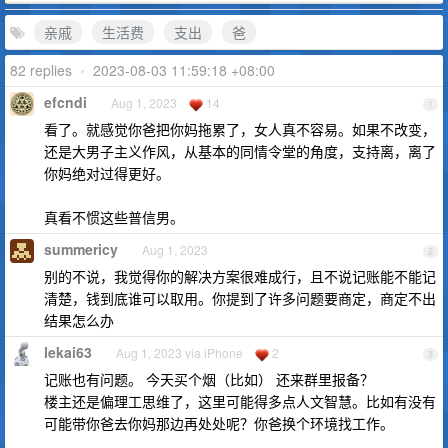
亲戚
生活费
支出
爸
82 replies
•
2023-08-03 11:59:18 +08:00
efcndi
Aug 1, 2023
14
1
看了。就感觉你爸把你妈拖累了，女人真不容易。如果不改变，
还是大男子主义作风，从基本的同情令堂的角度，支持离，离了
你妈绝对过得更好。
真看不惯这些普信男。
summericy
Aug 1, 2023
2
别的不说，我觉得你的解决方案很难成行，且不说记账能不能记
清楚，钱到底谁可以取用。你提到了许多问题要商定，商定不出
结果怎么办
lekai63
Aug 1, 2023 via iPhone
2
3
记账也有问题。 今天买个烟（比如） 还来群里报备？
楼主还是偏理工思维了，这里可能得多点人文智慧。比如有没有
可能带你爸去你妈那边再处处呢？你爸换个环境找工作。