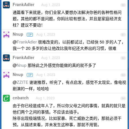
FrankAdler
Aug 1, 2023
60
通篇看下来就是，你们全家人要想办法解决你爸的各种性格问
题，其他的都不是问题，你妈比较有想法，并且是家庭经济支
柱？建议不要动！
Nnup
Aug 1, 2023
OP
61
@
FrankAdler
很难改变的，以前都试过，已经快 50 岁的人了，
我一个 20 多岁的去让他改比我年纪还大养出的习惯，很难
FrankAdler
Aug 1, 2023
62
@
Nnup
那除此之外感觉你能做的真的就不多了
Nnup
Aug 1, 2023
OP
63
@
ZZITE
谢谢推荐，听完了，有点启发，感觉不太现实，像电视
剧演的一样，哈哈哈
cnbatch
Aug 1, 2023
64
由于你已经是成年人了，所以你父母之间的事情，就真的就只是
他们两个之间的事情。不应该去插手。
除非出现极端情况，比如家暴、死亡威胁之类的，那就必须干
预。从描述来看，并未发生这种事，那就不用管。