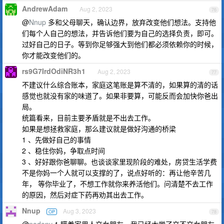
AndrewAdam
Aug 2, 2023
76
@
Nnup
多和父母聊天，确认边界，放弃改变他们想法。支持他
们每个人自己的想法，并告诉他们要为自己的选择负责，即可。
过好自己的日子。等到你足够强大到他们都必须依赖你的时候，
你才能改变他们的。
rs9G7IrdOdiNR3h1
Aug 2, 2023
77
不建议什么综合账本，家庭这笔账是算不清的，如果算的清的话
感觉也就没有家的味道了。如果非要算，可能反而会加快你爸出
局。
统篇看来，目前主要矛盾就是不出去工作。
如果是想拯救家庭，那么建议就是做好沟通的桥梁
1 、先做好自己的事情
2 、稳住你妈，争取点时间
3 、好好跟你爸聊聊。也谈谈家里现阶段的难处，房贷生活学费
不是你妈一个人就可以支撑的了，说点好听的：再让他辛苦几
年， 等你毕业了，不想工作就你来养活他们。问清楚不去工作
的原因，然后对症下药再劝其出去工作。
Nnup
Aug 3, 2023
OP
78