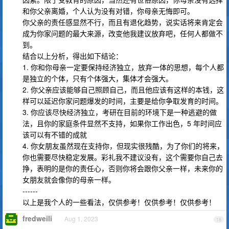
和你父亲离婚，个人认为没有对错，你母亲无悔即可。
你父亲的责任感显然不行，而且有退化趋势，说实话将来肯定会
成为你家问题的最大来源，改变他我建议放弃吧，任何人都做不
到。
结合以上分析，得出如下结论：
1. 你和你母亲一定要保持经济独立，放弃一体的思想，每个人都
是独立的个体，只有个体强大，集体才会强大。
2. 你父亲应该能够自己照顾自己，而且他应该有这样的本钱，这
样可以延迟你家问题爆发的时间，主要是给你争取发育的时间。
3. 你应该尽快经济独立，考研在目前的环境下是一种逃避的做
法，且你的家庭条件显然不支持，如果你工作出色，5 年时间应
该可以有不错的成就
4. 你女朋友虽然现在支持你，但现实很残酷，为了你们的将来，
你也需要尽快稳定发展。彩礼我不建议没有，这个需要你自己去
挣，表明的是你的责任心，否则你将会跟你父亲一样，未来你的
女朋友就会像你的母亲一样。
------
以上是我个人的一些看法，仅供参考！仅供参考！仅供参考！
fredweili
Aug 1, 2023
18