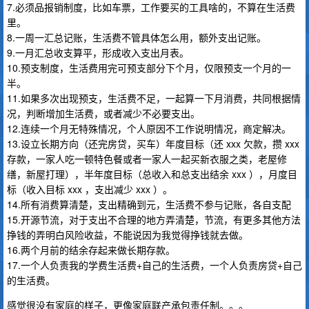
7.必须品报销制度，比如车票，工作要买的工具啥的，不算在生活费
里。
8.一周一汇总记账，生活费不管具体怎么用，额外支出记账。
9.一月汇总收支算平，形成收入支出月表。
10.预支制度，生活费用完可预支部分下个月，仅限预支一个月的一
半。
11.如果多次出现预支，生活费不足，一起算一下月消费，共同根据情
况，判断增加生活费，或者减少不必要支出。
12.连续一个月无特殊情况，个人原因不工作说明情况，商定解决。
13.设立长期方向（还完房贷，买车）年度目标（还 xxx 欠款，攒 xxx
存款，一家人吃一顿特色餐或者一家人一起买新衣服之类，老屋修
缮，新屋打理），半年度目标（总收入和总支出结余 xxx ），月度目
标（收入目标 xxx ，支出减少 xxx ）。
14.所有消费算清楚，支出精确到元，生活费不参与记账，各自支配
15.开源节流，对于支出不合理的地方弄清楚，节流，有更多其他方法
挣钱的弄明白风险收益，不能说因为我觉得挣钱就去做。
16.两个月前的结余存起来做长期存款。
17.一个人负责我的学费生活费+自己的生活费，一个人负责房贷+自己
的生活费。
感觉很没有家庭的样子，更像家庭联产承包责任制。。。