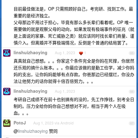
目前最佳做法是，OP 只需照顾好自己，考完研、找到工作。最
重要的是经济独立。
父母那边不用过于担心，毕竟有那么多长辈们看着呢。OP 唯一
需要做的就是观察父母的动向，如果发现有极端事件的征兆（就
是上面说的家暴、死亡威胁之类）就应该同时找长辈们商量、谨
慎介入。但离婚并不算极端情况，反倒是个普通的结局罢了。
linshuizhaoying
Aug 1, 2023
1
65
真真就自己想想。。。你家这个条件完全是你妈在死撑，你居然
还乐观的搞什么账本。。。你最应该做的是勤工俭学，减少你妈
妈的支出，让你妈妈能够有点存款。你爸那边已经摆烂，你没办
法让他努力的话你就得十倍百倍努力。。。
linshuizhaoying
Aug 1, 2023
66
考研自己成绩不在前十也别搞有的没的，先工作挣钱，别考全日
制的。压力全给你妈你自己想想对不对，相当于两个人在吸
血。。。
PotoJ
Aug 1, 2023 via Android
67
@
linshuizhaoying
赞同