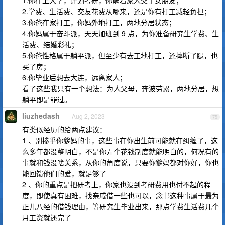
1.你在上大学，计划考研，你瞒着家人交了女朋友；
2.学费、生活费、交友花费从哪来，还是你有打工减轻负担；
3.你爸在家打工，你妈外地打工，两地分居状态；
4.你妈属于奋斗派，天天加班到 9 点，为你准备研究生学费、生
活费、结婚彩礼；
5.你爸性格属于躺平派，但至少有去工地打工，还摔断了腿，也
买了房；
6.你毕业后想去大连，远离家人；
看了这些我只有一个想法：为人父母，奔波劳累，两地分居，想
躺平即是罪过。
liuzhedash
Aug 2, 2023
75
有类似经历的给两点建议：
1 、别掺乎你爹妈的事，这些事在你出生前可能就在纠缠了，这
么多年都没整明白，不是你弄个花钱制度就能明白的，何况有的
事就和钱没啥关系，从你的角度说，只要你爹妈都对你好，你也
能回馈他们的爱，就足够了
2 、你的重点是把研考上，你家也没到考研费用也付不起的程
度，即使真有困难，找亲戚借一些也可以，念书这种事属于最为
正儿八经的借钱理由，等研究生毕业出来，那点学费生活费几个
月工资就还完了