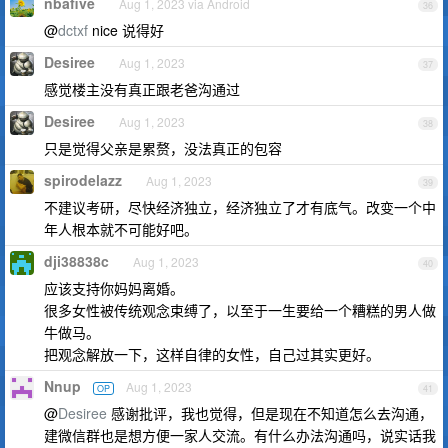
nbafive
Aug 1, 2023 via Android
36
@
dctxf
nice 说得好
Desiree
Aug 1, 2023
37
感觉楼主没有真正跟老爸沟通过
Desiree
Aug 1, 2023
38
只是觉得父亲是累赘，没法真正的包容
spirodelazz
Aug 1, 2023
39
不建议考研，尽快经济独立，经济独立了才有底气。改变一个中
年人根本就不可能好吧。
dji38838c
Aug 1, 2023
40
应该支持你妈妈离婚。
很多女性被传统观念束缚了，以至于一生要给一个糟糕的男人做
牛做马。
把观念解放一下，这样自律的女性，自己过其实更好。
Nnup
Aug 1, 2023
OP
41
@
Desiree
感谢批评，我也觉得，但是现在不知道怎么去沟通，
建微信群也是想方便一家人交流。有什么办法沟通吗，说实话我