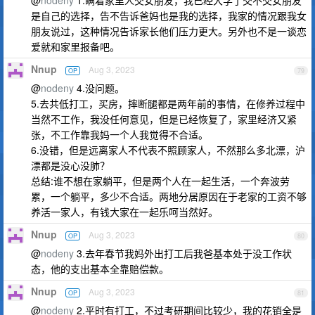
@
nodeny
1.瞒着家里人交女朋友，我已经大学了交不交女朋友
是自己的选择，告不告诉爸妈也是我的选择，我家的情况跟我女
朋友说过，这种情况告诉家长他们压力更大。另外也不是一谈恋
爱就和家里报备吧。
Nnup
Aug 3, 2023
OP
79
@
nodeny
4.没问题。
5.去共低打工，买房，摔断腿都是两年前的事情，在修养过程中
当然不工作，我没任何意见，但是已经恢复了，家里经济又紧
张，不工作靠我妈一个人我觉得不合适。
6.没错，但是远离家人不代表不照顾家人，不然那么多北漂，沪
漂都是没心没肺？
总结:谁不想在家躺平，但是两个人在一起生活，一个奔波劳
累，一个躺平，多少不合适。两地分居原因在于老家的工资不够
养活一家人，有钱大家在一起乐呵当然好。
Nnup
Aug 3, 2023
OP
80
@
nodeny
3.去年春节我妈外出打工后我爸基本处于没工作状
态，他的支出基本全靠赔偿款。
Nnup
Aug 3, 2023
OP
81
@
nodeny
2.平时有打工，不过考研期间比较少，我的花销全是