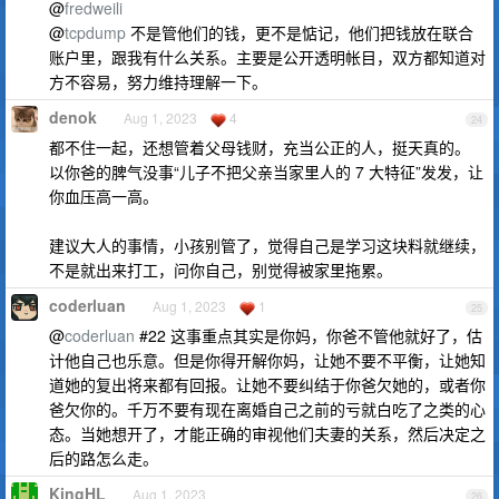
@
fredweili
@
tcpdump
不是管他们的钱，更不是惦记，他们把钱放在联合
账户里，跟我有什么关系。主要是公开透明帐目，双方都知道对
方不容易，努力维持理解一下。
denok
Aug 1, 2023
4
24
都不住一起，还想管着父母钱财，充当公正的人，挺天真的。
以你爸的脾气没事“儿子不把父亲当家里人的 7 大特征”发发，让
你血压高一高。
建议大人的事情，小孩别管了，觉得自己是学习这块料就继续，
不是就出来打工，问你自己，别觉得被家里拖累。
coderluan
Aug 1, 2023
1
25
@
coderluan
#22 这事重点其实是你妈，你爸不管他就好了，估
计他自己也乐意。但是你得开解你妈，让她不要不平衡，让她知
道她的复出将来都有回报。让她不要纠结于你爸欠她的，或者你
爸欠你的。千万不要有现在离婚自己之前的亏就白吃了之类的心
态。当她想开了，才能正确的审视他们夫妻的关系，然后决定之
后的路怎么走。
KingHL
Aug 1, 2023
26