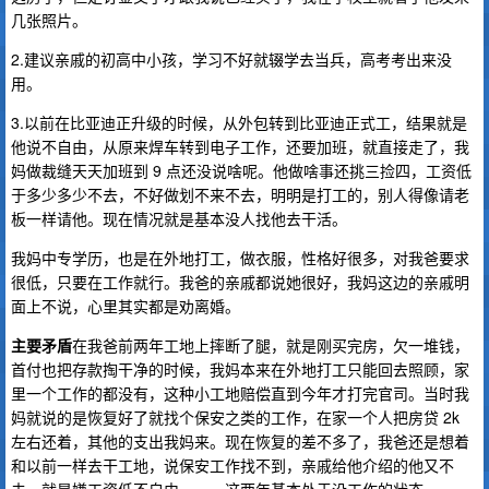
几张照片。
2.建议亲戚的初高中小孩，学习不好就辍学去当兵，高考考出来没
用。
3.以前在比亚迪正升级的时候，从外包转到比亚迪正式工，结果就是
他说不自由，从原来焊车转到电子工作，还要加班，就直接走了，我
妈做裁缝天天加班到 9 点还没说啥呢。他做啥事还挑三捡四，工资低
于多少多少不去，不好做划不来不去，明明是打工的，别人得像请老
板一样请他。现在情况就是基本没人找他去干活。
我妈中专学历，也是在外地打工，做衣服，性格好很多，对我爸要求
很低，只要在工作就行。我爸的亲戚都说她很好，我妈这边的亲戚明
面上不说，心里其实都是劝离婚。
主要矛盾
在我爸前两年工地上摔断了腿，就是刚买完房，欠一堆钱，
首付也把存款掏干净的时候，我妈本来在外地打工只能回去照顾，家
里一个工作的都没有，这种小工地赔偿直到今年才打完官司。当时我
妈就说的是恢复好了就找个保安之类的工作，在家一个人把房贷 2k
左右还着，其他的支出我妈来。现在恢复的差不多了，我爸还是想着
和以前一样去干工地，说保安工作找不到，亲戚给他介绍的他又不