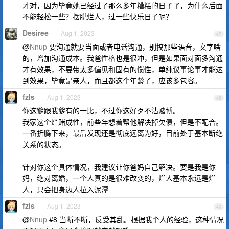
才对，因为毕竟她已经过了那么多年糟糕的日子了，为什么后面
不能轻松一些？摆脱烂人，过一些快乐日子呢？
Desiree
Aug 1, 2023
47
@
Nnup
要沟通就要当面或者电话沟通，别搞那些语音，文字啥
的，增加沟通成本。我爸性格也是很冲，但是如果面对面多沟通
才有效果，不要带太多偏见和固有的惯性，单纯议事论事才能达
到效果，毕竟是亲人，而且都这个年龄了，应该多包容。
fzls
Aug 1, 2023
48
你这爹跟我爹有的一比，不过你这好歹不沾赌博。
我家这个烂赌成性，前些年想着帮他解决掉欠债，但是不配合。
一番折腾下来，最后发现还是彻底远离为好，目前处于基本断绝
关系的状态。
针对你这个具体情况，我建议让你爸妈自己解决。要是我是你
妈，绝对离婚，一个人真的是很难改变的，烂人基本永远是烂
人，只会把身边人拉入泥潭
fzls
Aug 1, 2023
49
@
Nnup
#8 当断不断，反受其乱。根据我个人的经验，这种情况