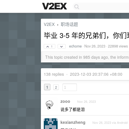
V2EX
职场话题
›
毕业 3-5 年的兄弟们，你
echome
·
Nov 26, 2023
· 22898 views
1
This topic created in 985 days ago, the info
138 replies
•
2023-12-03 20:37:06 +08:00
1
2
zooo
Nov 26, 2023
说多了都是泪
kexianzheng
Nov 26, 2023 via Android