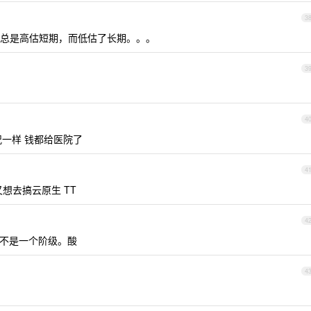
3
总是高估短期，而低估了长期。。。
3
4
况一样 钱都给医院了
4
又想去搞云原生 TT
4
不是一个阶级。酸
4