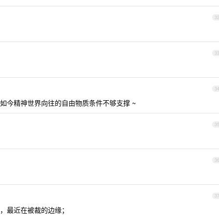
3
3
3
如今精神世界向往的自由物质条件不够支撑 ~
3
3
3
，最近在被裁的边缘；