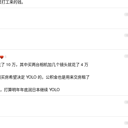
过打工来的钱。
1
1
6
1
了 10 万，其中买两台相机加几个镜头就花了 4 万
到买房希望决定 YOLO 的，公积金也是用来交房租了
打算明年年底润日本继续 YOLO
1
1