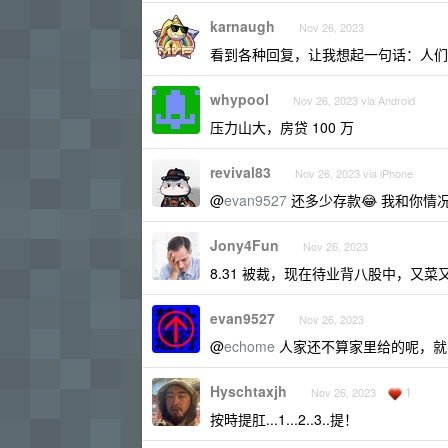
karnaugh
Nov 26, 2023
看到各种回复，让我想起一句话：人们
whypool
Nov 26, 2023 via Android
压力山大，房贷 100 万
revival83
Nov 26, 2023 via iPhone
@
evan9527
还多少存款😂 我和你情
Jony4Fun
Nov 26, 2023
8.31 被裁，现在待业背八股中，又菜
evan9527
Nov 26, 2023
@
echome
人家还不算家里给的呢，就
Hyschtaxjh
1
Nov 26, 2023
按時提肛...1...2..3..提！