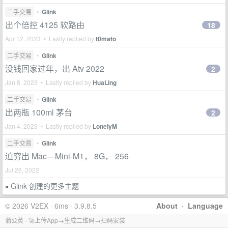
二手交易
•
Glink
出个倍控 4125 软路由
18
Apr 12, 2023 • Lastly replied by
t0mato
二手交易
•
Glink
没钱回家过年，出 Atv 2022
2
Jan 8, 2023 • Lastly replied by
HuaLing
二手交易
•
Glink
出两瓶 100ml 茅台
2
Jan 4, 2023 • Lastly replied by
LonelyM
二手交易
•
Glink
迫穷出 Mac—Mini-M1， 8G， 256
Jul 26, 2022
Glink 创建的更多主题
»
© 2026 V2EX · 6ms · 3.9.8.5
About
·
Language
蒲公英 - 🚀上传App→生成二维码→扫码安装