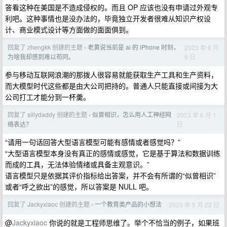
答看这种在美国是不造成侵权的。而且 OP 应该也没有申请过外观专
利吧。这种事情也是没办法的，毕竟独立开发者很难从知识产权设
计、商业模式设计等方面做的面面俱到。
回复了 zhengkk 创建的主题
老黄说当前是 ai 的 iPhone 时刻，
2023 年 6 月
›
6 日
为啥我却感到难以苟同。
参与移动互联网浪潮的那拨人很容易就能获取生产工具和生产资料，
而大模型时代这些都是由大公司把持的。普通人只能直接或间接为大
公司打工才能分到一杯羹。
回复了 sillydaddy 创建的主题
似曾相识，怎么用人工神经网
2023 年 6 月 1
›
日
络表达？
“请用一句话回答大型语言模型可能有感情或者感觉吗？”
“大型语言模型本身没有真正的感情或感觉，它是基于算法和数据训练
而成的工具，无法体验情绪或具备主观意识。”
语言模型只是依据其评价指标给出答案，并不会有所谓的“似曾相识”
或者“呼之欲出”的感觉，所以答案是 NULL 吧。
回复了 Jackyxiaoc 创建的主题
一个教育类产品的小想法
2023 年 5 月 22 日
›
@
Jackyxiaoc
你说的就是工程师思维了。举个不恰当的例子，如果班