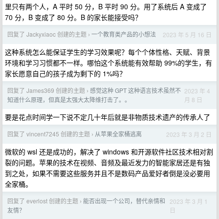
里只有两个人，A 平时 50 分，B 平时 90 分。用了系统后 A 变成了
70 分，B 变成了 80 分。B 的家长能接受吗？
回复了 Jackyxiaoc 创建的主题
一个教育类产品的小想法
2023 年 5 月 16 日
›
这种系统怎么能保证学生的学习效果呢？每个个体性格、天赋、背景
环境和学习习惯都不一样。哪怕这个系统能有效帮助 99%的学生，有
家长愿意自己的孩子成为剩下的 1%吗？
回复了 James369 创建的主题
感觉这种 GPT 这种语言技术虽然不
2023 年 4
›
月 8 日
知道什么原理，但真是太强大太降维打击了。。
要是花点时间学一下说不定几十年后就是非物质技术遗产的传承人了
回复了 vincent7245 创建的主题
从苹果全家桶逃离
2023 年 3 月 2 日
›
微软的 wsl 还是成功的，解决了 windows 和开源软件社区技术相对割
裂的问题。苹果的技术在视频、音频及最近发力的智能家居还是有独
到之处，如果不需要这些服务并且不是数码产品爱好者倒是没必要用
全家桶。
回复了 everlost 创建的主题
能否出现一个公司，替代亲情和
2023 年 3 月 1
›
日
友情？