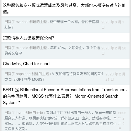
这种服务和商业模式运营成本及风险过高，大部份人都没有对应的价
值。
回复了 everlost 创建的主题
能否出现一个公司，替代亲情和
2023 年 3 月 1
›
日
友情？
贷款请私人武装或安保公司？
回复了 midsolo 创建的主题
降薪 40%，入职外企，来个牛逼
2023 年 2 月 28
›
日
的英文名字
Chadwick, Chad for short
回复了 hapsinge 创建的主题
V 友如何看待复旦发布的国内首个
2023 年 2 月
›
21 日
类 ChatGPT 模型 MOSS？
BERT 是 Bidirectional Encoder Representations from Transformers
的首字母缩写，MOSS 代表什么意思？ Moron-Oriented Search
System ？
回复了 levon 创建的主题
看到从工厂下班出来的一群人，穿着一样的制
2023
›
年 2
服穿过人行道，联想到疯狂动物城一群小鼠从工厂出来，然后买冰棍，再
月 9
然后。。。很感慨，人类特别是我们普通上班族人其实跟电影里描述的小
日
鼠没多大区别。