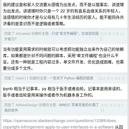
我的建议是和家人交流要从感情为出发点，而不是以摆事实、讲道理
为出发点。讲道理时你只是一个 22 岁的有直系血缘关系的年轻人，
谈感情的时候你才是与父母有几十年生活经历的家人。能不能同舟共
济看的是意识而不是逻辑或者策略。
回复了 shinsekai 创建的主题
只会“单文件编程”，应该如何提
2023 年 6 月 12
›
日
升能力？
当有功能复用需求的时候就可以考虑把功能独立出来作为自己的依赖
库，如果都是针对不同问题的脚本，采用“单文件编程”也没什么不
妥。还有一种就是工程内容过多，单文件开发、优化造成困难，也需
要分成多个文件。
回复了 marin11 创建的主题
一些关于 Python 编程的疑惑
2023 年 6 月 8 日
›
ipynb 相当于记事本，py 相当于扳手或者齿轮。记事本是用来读的，
扳手或者齿轮是用来操作或者作为机器本身工作的。
回复了 AllNewDesign 创建的主题
WWDC 苹果完美的抄袭了
2023 年 6 月 7
›
日
我的软件
https://opensource.stackexchange.com/questions/12389/does-
copyright-infringement-apply-to-user-interfaces-in-a-software
从回