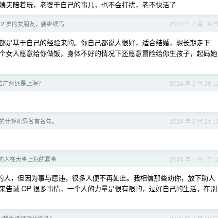
姨夫陪着玩，老婆干自己的事儿，也不会打扰，老不快活了
12 岁的女朋友，要继续吗
2024 年 3 月 19 
都是基于自己的经验来的。你自己都说人很好，适合结婚，想长期走下
个女人愿意给你做饭，身体不好的情况下还愿意冒险给你生孩子，起码她
，是去广州还是上海？
2024 年 2 月 28 
的计算机界名言名句。
2024 年 2 月 21 
的人在大事上犯的蠢事
2024 年 1 月 17 
忱的人，但因为事与愿违，很多人便不再如此。我相信那些劝你，放下助人
来告诫 OP 很多事情，一个人的力量是很有限的，过好自己的生活，在别