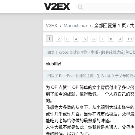
V2EX
MarioxLinux
全部回复第 1 页 / 共 
›
›
1
2
3
4
5
6
7
8
9
10
回复了
cvooc
创建的主题
生活
[终身成就达成] 单日
›
›
niubility!
回复了
BearPear
创建的主题
生活
读 关于父母的托
›
›
为 OP 点赞！ OP 简单的文字背后付出了
到了如今的成就，值得敬佩。一个人靠自己的努
的。
我想绝大多数的从乡下，从小镇到大城市谋生的
或许几千或许几百。当你在城市站稳后，父母最
能吃到老妈给你做的最熟悉的味道。
人生大抵不就是如此，你我皆是普通人，父母也
要的时候，尽力而为了。