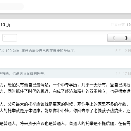
10 页
回复总数
19
❮
❯
徒步 100 公里, 我开始享受自己现在健康的身体了.
5 月 12 
举有感，也说说我父母的托举。
4 月 17 
多少努力，恐怕只有他自己最清楚，一个中专学历，几乎一无所有，靠自己拼搏
力，同时抓住了时代的机遇，完成了经济和精神的双重独立，也是很幸运
人，父母最大的托举应该就是离家的时候，塞你手上的家里不多的存款，
大的托举就是身体健康，能帮你带带娃，你回去除了老婆孩子热炕头，还
是普通人，将来孩子应该也是普通人，普通人的托举是不拖后腿，在有需