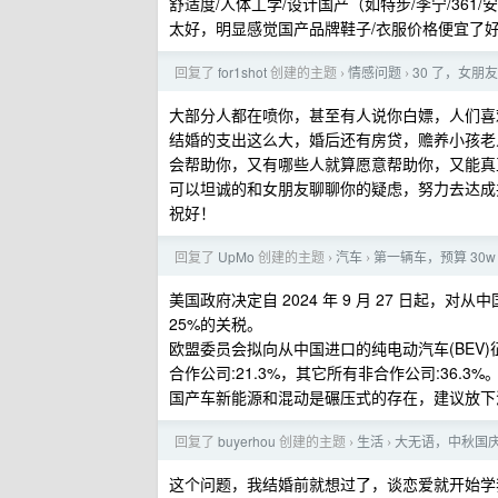
舒适度/人体工学/设计国产（如特步/李宁/36
太好，明显感觉国产品牌鞋子/衣服价格便宜了好
回复了
for1shot
创建的主题
情感问题
30 了，女朋
›
›
大部分人都在喷你，甚至有人说你白嫖，人们喜
结婚的支出这么大，婚后还有房贷，赡养小孩老
会帮助你，又有哪些人就算愿意帮助你，又能真
可以坦诚的和女朋友聊聊你的疑虑，努力去达成
祝好！
回复了
UpMo
创建的主题
汽车
第一辆车，预算 30w
›
›
美国政府决定自 2024 年 9 月 27 日起
25%的关税。
欧盟委员会拟向从中国进口的纯电动汽车(BEV)征收
合作公司:21.3%，其它所有非合作公司:36.3%
国产车新能源和混动是碾压式的存在，建议放下
回复了
buyerhou
创建的主题
生活
大无语，中秋国
›
›
这个问题，我结婚前就想过了，谈恋爱就开始学