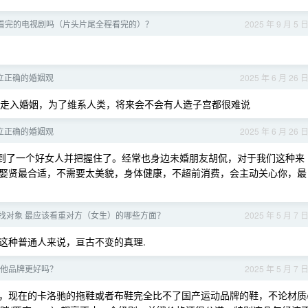
看完的电视剧吗（片头片尾全程看完的）？
2025 年 9 月 5 
立正确的婚姻观
2025 年 6 月 26 
走入婚姻，为了维系人类，将来会不会有人造子宫都很难说
立正确的婚姻观
2025 年 6 月 26 
到了一个好女人并把握住了。经常也身边未婚朋友胡侃，对于我们这种来
娶贤最合适，不需要太美貌，身体健康，不超前消费，会主动关心你，最
/找对象 最应该看重对方（女生）的哪些方面？
2025 年 5 月 7 
这种普通人来说，亘古不变的真理.
比其他品牌更好吗？
2025 年 5 月 7 
，现在的卡洛驰的拖鞋或者布鞋完全比不了国产运动品牌的鞋，不论材质