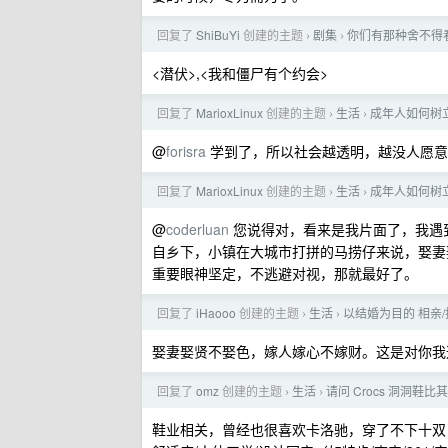
回复了
ShiBuYi
创建的主题
剧集
你们有那种舍不得
›
›
<潜伏>,<我和僵尸有个约会>
回复了
MarioxLinux
创建的主题
生活
成年人如何树
›
›
@
forisra
学到了，所以社会越透明，越没人愿意
回复了
MarioxLinux
创建的主题
生活
成年人如何树
›
›
@
coderluan
您说得对，看来是我片面了，我遇
自乡下，小镇在大城市打拼的马捞仔来说，娶妻
重要眼神坚定，不逃避对视，那就最好了。
回复了
iHaooo
创建的主题
生活
以结婚为目的 相亲
›
›
娶妻娶贤不娶色，嫁人嫁心不嫁财。这是对你我
回复了
omz
创建的主题
生活
请问 Crocs 洞洞鞋
›
›
鞋业相关，曾经也很喜欢卡洛驰，穿了不下十双