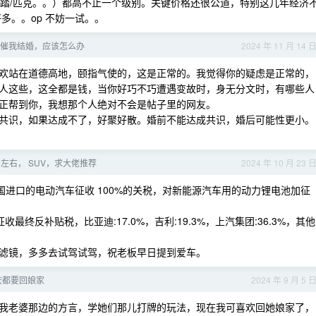
1/安踏/匹克。。）都高不止一个级别。关键价格还很公道，特别这几年经济
多。。op 不妨一试。。
友催我结婚，应该怎么办
2024 年 11 月 14 
欢站在道德高地，颐指气使的，这是正常的。我觉得你的疑虑是正常的，
人这些，这全都是钱，当你好巧不巧遭遇变故时，身无分文时，有哪些人
正帮到你，我想那个人绝对不会是帖子里的网友。
共识，如果达成不了，好聚好散。婚前不能达成共识，婚后可能性更小。
 左右， SUV，求大佬推荐
2024 年 10 月 23 
，对从中国进口的电动汽车征收 100%的关税，对新能源汽车用的动力锂电池加征
最终反补贴税，比亚迪:17.0%，吉利:19.3%，上汽集团:36.3%，其他
。
滤镜，多多去试驾试驾，祝老板早日提到爱车。
庆都要回娘家
2024 年 9 月 5 
我老婆那边的方言，学她们那儿打牌的玩法，现在我可喜欢回她娘家了，