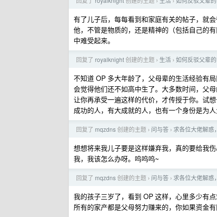
回复了
royalknight
创建的主题
生活
如何反驳父辈的 
›
›
有了儿子后，每每看到和家庭有关的帖子，就会
他，不管是物质的，还是精神的（包括自己的有
中难受起来。
回复了
royalknight
创建的主题
生活
如何反驳父辈的 
›
›
不知道 OP 多大年龄了，父母辈的生活经验
会觉得他们还不如高中生了。大多数时间，父母
让你再承受一遍这样的代价，才传授于你。试想
成功的人，有大成就的人，也有一个身份是为人
回复了
mqzdns
创建的主题
问与答
求各位大佬解惑
›
›
想想将来我儿子要是这样嫌弃我，真的要给我伤
我，我该怎么办呀。呜呜呜~
回复了
mqzdns
创建的主题
问与答
求各位大佬解惑
›
›
我的孩子三岁了，看到 OP 这样，心里多少
所有的家产都是父母努力赚来的，你如果资金有