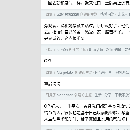
一回去就和度假一样，饭来张口，坐牌桌上还有
回复了
a2519862329
创建的主题
情感问题
比我大 
›
›
旁观者，没和她接触生活过，听听就好了，他们
去。相信你自己的第一感受，这一般错不了。一
是真诚的，这点很重要。
回复了
kera0a
创建的主题
职场话题
Offer 选择
›
›
GZ!
回复了
Margelator
创建的主题
问与答
写一句你所知
›
›
重启试试
回复了
standchan
创建的主题
生活
分享一下我家族
›
›
OP 好人，一生平安。曾经我们都是善良且热
情节的人，很多也是基于自己以前的经验，希望
人主动寻求帮助时，给予真诚且实用的帮助吧！