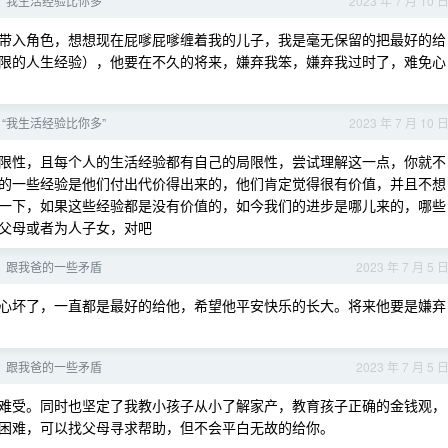
“我生活经验比你多”
2023 年 7 月 10 
带入角色，想想现在屁嗲屁嗲缠着我的儿子，我是毫无保留的把最好的给
限的人生经验），他要在不久的将来，嫌弃我笨，嫌弃我过时了，难免心
“我生活经验比你多”
2023 年 7 月 10 
有局限性，且每个人的生活经验都有自己的局限性，尝试理解这一点，你就不
的一些经验是他们付出代价得出来的，他们肯定觉得很有价值，并且不想
一下，如果这些经验都是没有价值的，如今我们的进步是哪儿来的，哪些
父母或者为人子女，对吧
，跟我爸的一些矛盾
2023 年 7 月 5 
心坏了，一直都是最好的给他，希望他平安快乐的长大。将来他要是嫌弃
，跟我爸的一些矛盾
2023 年 7 月 5 
有点难受。同时也坚定了我教小孩子从小了解家产，教育孩子正确的金钱观，
困难，可以找父母寻求帮助，但不会平白无故的给你。