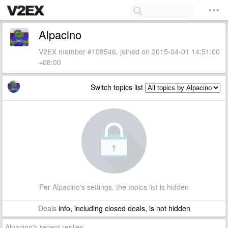
Alpacino
V2EX member #108546, joined on 2015-04-01 14:51:00
+08:00
Switch topics list
Per Alpacino's settings, the topics list is hidden
Deals
info, including closed deals, is not hidden
Alpacino's recent replies