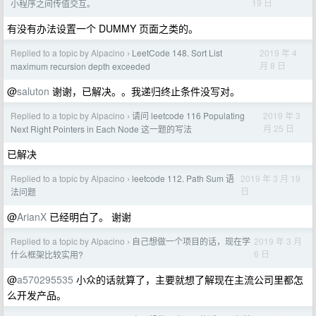
19 日
小程序之间传值交互。
有没有办法设置一个 DUMMY 页面之类的。
Replied to a topic by Alpacino
LeetCode 148. Sort List
2019 年 4
›
月 8 日
maximum recursion depth exceeded
@
saluton
谢谢，已解决。。我递归终止条件没写对。
Replied to a topic by Alpacino
请问 leetcode 116 Populating
2019 年 3
›
月 25 日
Next Right Pointers in Each Node 这一题的写法
已解决
Replied to a topic by Alpacino
leetcode 112. Path Sum 语
2019 年 3 月 19
›
日
法问题
@
ArianX
已经明白了。 谢谢
Replied to a topic by Alpacino
自己想做一个项目的话，现在学
2019 年 3 月
›
6 日
什么框架比较实用?
@
a570295535
小众的话就算了，主要就想了解现在主流公司里都怎
么开发产品。