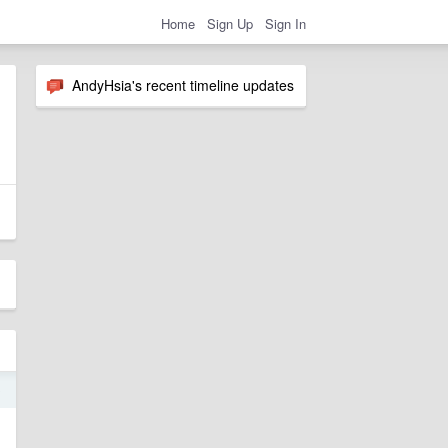
Home
Sign Up
Sign In
AndyHsia's recent timeline updates
0