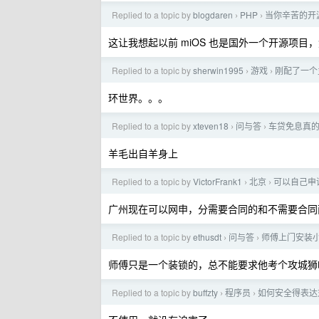
Replied to a topic by
blogdaren
PHP
当你辛苦的开源
›
›
这让我想起以前 miOS 也是国外一个开源项
Replied to a topic by
sherwin1995
游戏
刚配了一个
›
›
环世界。。。
Replied to a topic by
xteven18
问与答
车贷免息真
›
›
羊毛出自羊身上
Replied to a topic by
VictorFrank1
北京
可以自己申
›
›
广州现在可以网申，分需要合同的和不需要合同
Replied to a topic by
ethusdt
问与答
师傅上门安装小
›
›
师傅只是一个装锁的，总不能要求他考个攻城狮
Replied to a topic by
buffzty
程序员
如何安全得表达
›
›