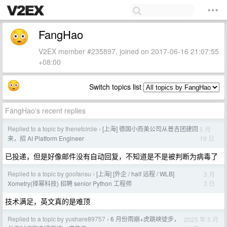
FangHao
V2EX member #235897, joined on 2017-06-16 21:07:55
+08:00
Switch topics list
FangHao's recent replies
Replied to a topic by thenetcircle
[上海] 德国小而美公司从普吉团建回
5 月
›
19 日
来，招 AI Platform Engineer
已投递，但是好像邮件没有自动回复，不知道是不是被判断为病毒了
Replied to a topic by goofansu
[上海] [外企 / half 远程 / WLB]
3 月
›
3 日
Xometry(择幂科技) 招聘 senior Python 工程师
技术满足，英文真的是难顶
Replied to a topic by yushare89757
6 月份雨崩+虎跳峡徒步，
2025 年 5 月
›