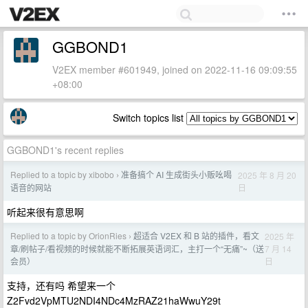
GGBOND1
V2EX member #601949, joined on 2022-11-16 09:09:55
+08:00
Switch topics list
GGBOND1's recent replies
Replied to a topic by xibobo
准备搞个 AI 生成街头小贩吆喝
2025 年 8 月 20
›
日
语音的网站
听起来很有意思啊
Replied to a topic by OrionRies
超适合 V2EX 和 B 站的插件，看文
2025 年
›
7 月 14
章/刷帖子/看视频的时候就能不断拓展英语词汇，主打一个“无痛”~（送
日
会员）
支持，还有吗 希望来一个
Z2Fvd2VpMTU2NDI4NDc4MzRAZ21haWwuY29t