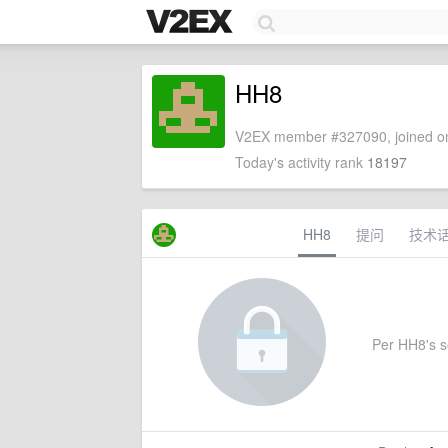
HH8
V2EX member #327090, joined on
Today's activity rank
18197
HH8
提问
技术
Per HH8's se