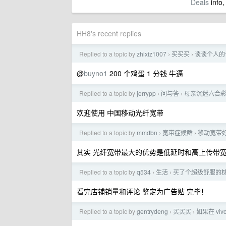
Deals
info,
HH8's recent replies
Replied to a topic by
zhixiz1007
买买买
谈谈个人的今
›
›
@
buyno1
200 个鸡蛋 1 分钱 牛逼
Replied to a topic by
jerrypp
问与答
母亲沉迷六合
›
›
欢迎使用 中国移动光纤宽带
Replied to a topic by
mmdbn
宽带症候群
移动宽带
›
›
其实 光纤宽带最大的优势是低延时和高上传带
Replied to a topic by
q534
生活
买了个超级舒服的
›
›
看完店铺销量和评论 鉴定为广告贴 完毕！
Replied to a topic by
gentrydeng
买买买
如果在 vi
›
›