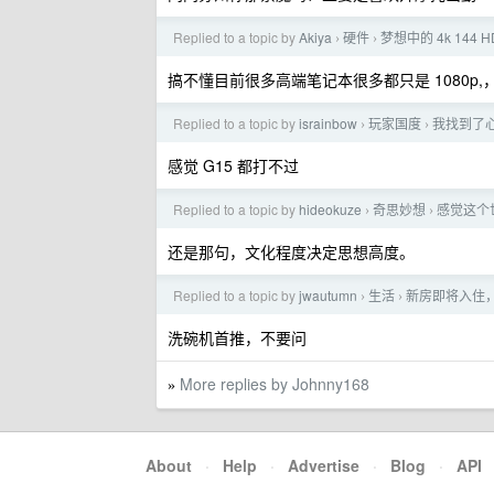
Replied to a topic by
Akiya
硬件
梦想中的 4k 144
›
›
搞不懂目前很多高端笔记本很多都只是 1080p,
Replied to a topic by
israinbow
玩家国度
我找到了心目
›
›
感觉 G15 都打不过
Replied to a topic by
hideokuze
奇思妙想
感觉这个
›
›
还是那句，文化程度决定思想高度。
Replied to a topic by
jwautumn
生活
新房即将入住
›
›
洗碗机首推，不要问
More replies by Johnny168
»
About
·
Help
·
Advertise
·
Blog
·
API