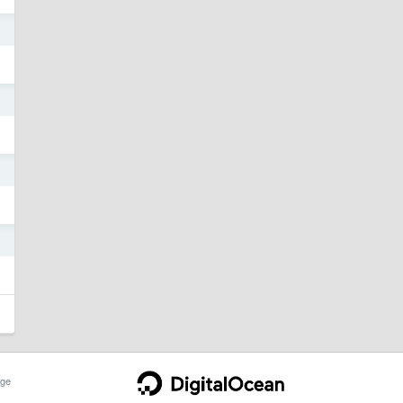
2
2
2
2
ge