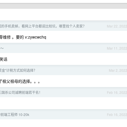
置的手机卖掉，看网上平台都说比较坑，哪里找个人卖家？
Mar 22, 202
零维修 。要的 v:zywcwchq
吗～
Mar 11, 202
笑话
奖金"计税方式如何选择？
Mar 2, 202
了祖父祖母的选择。。。
三国杀公司诚聘前端若干名！
Feb 16, 202
/前端工程师 10-20k
Feb 16, 202