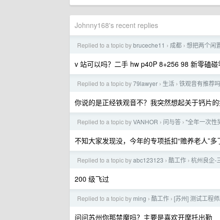
Johnny168's recent replies
Replied to a topic by
bruceche11
成都
想把两个闲
›
›
v 站可以吗？二手 hw p40P 8+256 98 新零磕碰
Replied to a topic by
79lawyer
生活
铁观音有推荐
›
›
你说的是正经铁观音不？我突然想起关于钙片的
Replied to a topic by
VANHOR
问与答
"全年一次性
›
›
不知大家发现没，今年的专项抵扣“赡养老人”多
Replied to a topic by
abc123123
酷工作
杭州良企-
›
›
200 级飞过
Replied to a topic by
ming
酷工作
[苏州] 测试工程师
›
›
问问苏州你那禁魔吗？主要是喜欢开摩托出勤