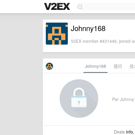
Johnny168
V2EX member #431446, joined on
Johnny168
提问
技
Per Johnny16
Deals
info,