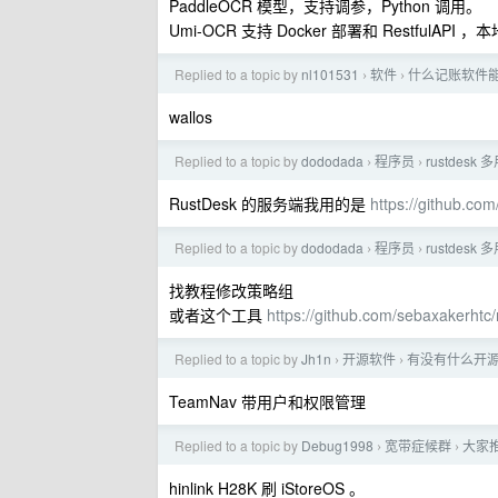
PaddleOCR 模型，支持调参，Python 调用。
Umi-OCR 支持 Docker 部署和 RestfulAPI 
Replied to a topic by
nl101531
软件
什么记账软件
›
›
wallos
Replied to a topic by
dododada
程序员
rustdesk
›
›
RustDesk 的服务端我用的是
https://github.com
Replied to a topic by
dododada
程序员
rustdesk
›
›
找教程修改策略组
或者这个工具
https://github.com/sebaxakerhtc
Replied to a topic by
Jh1n
开源软件
有没有什么开
›
›
TeamNav 带用户和权限管理
Replied to a topic by
Debug1998
宽带症候群
大家
›
›
hinlink H28K 刷 iStoreOS 。