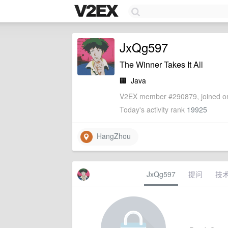
JxQg597
The Winner Takes It All
🏢
Java
V2EX member #290879, joined on
Today's activity rank
19925
HangZhou
JxQg597
提问
技