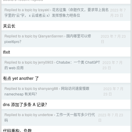
Replied to a topic by IzayakI
花名征集（命题作文，要求带上我名
2023 年 7
›
月 23 日
字里的“云”字， x 云或者云 x）发挥想象力吧各位
关云长
Replied to a topic by QianyanSanren
国内哪里可以修
2023 年 7 月 23
›
日
pixel6pro？
ifixit
Replied to a topic by jerry0903
Chatube：一个类 ChatGPT
2023 年 7 月
›
23 日
的 web 应用
有点 yet another 了
Replied to a topic by shanyang88
网站访问速度慢跟
2023 年 7 月
›
23 日
namecheap 有关吗？
dns 添加了多条 A 记录？
Replied to a topic by undertow
工作一天一般写多少行代
2023 年 7 月 23
›
日
码
代码重构，负数