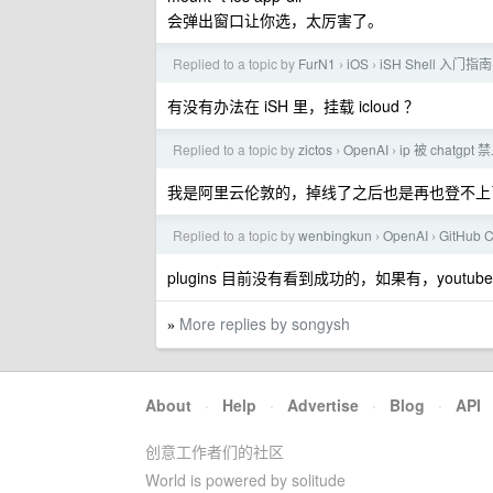
会弹出窗口让你选，太厉害了。
Replied to a topic by
FurN1
iOS
iSH Shell 入门指南
›
›
有没有办法在 iSH 里，挂载 icloud ？
Replied to a topic by
zictos
OpenAI
ip 被 chatg
›
›
我是阿里云伦敦的，掉线了之后也是再也登不上了，
Replied to a topic by
wenbingkun
OpenAI
GitHub
›
›
plugins 目前没有看到成功的，如果有，yout
More replies by songysh
»
About
·
Help
·
Advertise
·
Blog
·
API
创意工作者们的社区
World is powered by solitude