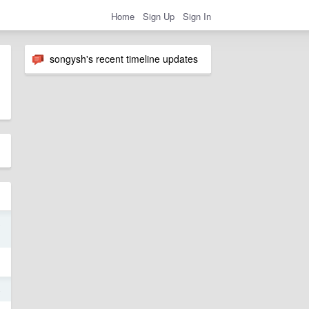
Home
Sign Up
Sign In
songysh's recent timeline updates
5
4