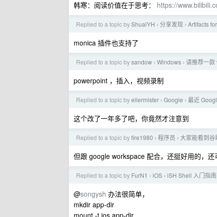
韩寒：阅读价值在于思考：
https://www.bilibi
Replied to a topic by
ShuaiYH
分享发现
Artifacts 
›
›
monica 插件也支持了
Replied to a topic by
sandow
Windows
请推荐一款 
›
›
powerpoint ，插入，视频录制
Replied to a topic by
ellermister
Google
最近 Go
›
›
这个改了一年多了吧，你竟然才注意到
Replied to a topic by
fire1980
程序员
大家能看到谷歌
›
›
但跟 google workspace 配合，还挺好用的
Replied to a topic by
FurN1
iOS
iSH Shell 入门指南
›
›
@
songysh
办法很简单，
mkdir app-dir
mount -t ios app-dir