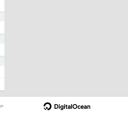
3
3
3
ge