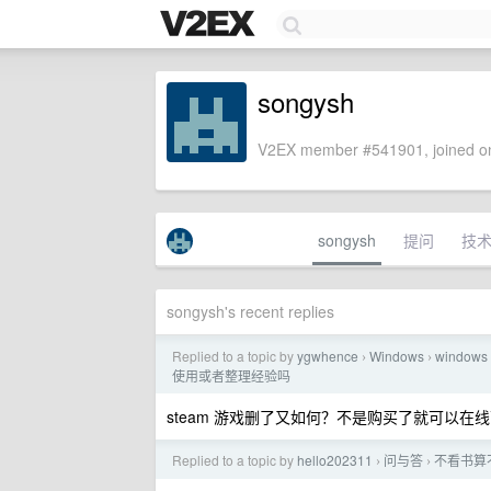
songysh
V2EX member #541901, joined on
songysh
提问
技
songysh's recent replies
Replied to a topic by
ygwhence
Windows
wind
›
›
使用或者整理经验吗
steam 游戏删了又如何？不是购买了就可以在线
Replied to a topic by
hello202311
问与答
不看书算
›
›