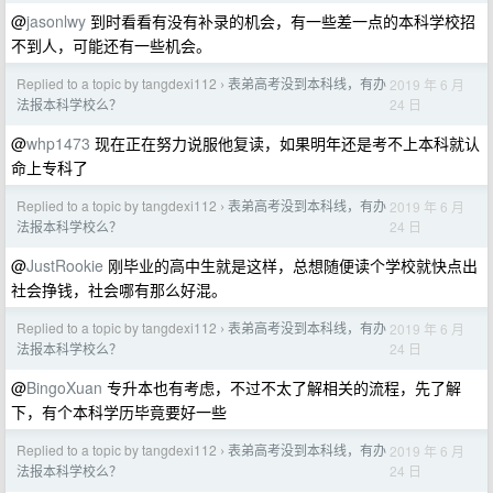
@
jasonlwy
到时看看有没有补录的机会，有一些差一点的本科学校招
不到人，可能还有一些机会。
Replied to a topic by tangdexi112
表弟高考没到本科线，有办
2019 年 6 月
›
24 日
法报本科学校么？
@
whp1473
现在正在努力说服他复读，如果明年还是考不上本科就认
命上专科了
Replied to a topic by tangdexi112
表弟高考没到本科线，有办
2019 年 6 月
›
24 日
法报本科学校么？
@
JustRookie
刚毕业的高中生就是这样，总想随便读个学校就快点出
社会挣钱，社会哪有那么好混。
Replied to a topic by tangdexi112
表弟高考没到本科线，有办
2019 年 6 月
›
24 日
法报本科学校么？
@
BingoXuan
专升本也有考虑，不过不太了解相关的流程，先了解
下，有个本科学历毕竟要好一些
Replied to a topic by tangdexi112
表弟高考没到本科线，有办
2019 年 6 月
›
24 日
法报本科学校么？