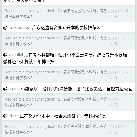
龙华，东边就不要看了
Replied to a topic by tangdexi112
表弟高考没到本科线，有办
2019 年 6 月
›
24 日
法报本科学校么？
@
hackmasker
广东这边有容易专升本的学校推荐么？
Replied to a topic by tangdexi112
表弟高考没到本科线，有办
2019 年 6 月
›
24 日
法报本科学校么？
@
ivlioioilvi
现在考本科都难，估计也不会去考研。统招专升本很难，
感觉还不如复读一年搏一把
Replied to a topic by tangdexi112
表弟高考没到本科线，有办
2019 年 6 月
›
24 日
法报本科学校么？
@
vigoss
小康家庭，没什么特殊技能，脑子比较灵活，自控力超级差
Replied to a topic by tangdexi112
表弟高考没到本科线，有办
2019 年 6 月
›
24 日
法报本科学校么？
@
tetora
正在努力说服中，社会太残酷了，专科不好混
Replied to a topic by tangdexi112
表弟高考没到本科线，有办
2019 年 6 月
›
24 日
法报本科学校么？