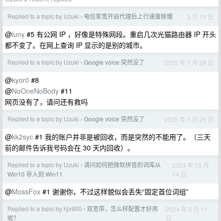
Replied to a topic by Uzuki
电信家宽开启代理后上行速度极慢
3 月 10 日
›
@
luny
#5 有公网 IP ，好像是特殊网段。重启几次光猫路由器 IP 开头
都不变了。在网上查询 IP 显示的是别的城市。
Replied to a topic by Uzuki
Google voice 突然没了
2025 年 1 月 28 日
›
@
kyor0
#8
@
NoOneNoBody
#11
网页没有了，请问还有救吗
Replied to a topic by Uzuki
Google voice 突然没了
2025 年 1 月 28 日
›
@
kk2syc
#1 我的账户并非是被回收，而是突然的不能用了。（三天
前的邮件告诉我号码会在 30 天内回收）。
Replied to a topic by Uzuki
请问如何把微软拼音的词库从
2024 年 12 月
›
14 日
Win10 导入到 Win11
@
MossFox
#1 谢谢你，不过这样貌似会丢失“固定首位词组”
Replied to a topic by hjx900
双宽带，怎么样配置才好用
2024 年 8 月 11
›
日
呢？