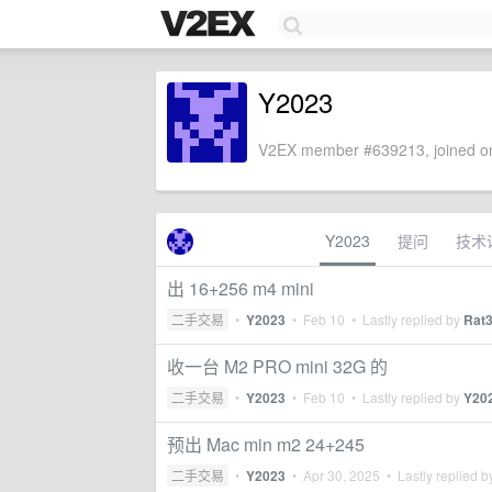
Y2023
V2EX member #639213, joined on
Y2023
提问
技术
出 16+256 m4 mini
二手交易
•
Y2023
•
Feb 10
• Lastly replied by
Rat
收一台 M2 PRO mini 32G 的
二手交易
•
Y2023
•
Feb 10
• Lastly replied by
Y20
预出 Mac min m2 24+245
二手交易
•
Y2023
•
Apr 30, 2025
• Lastly replied 