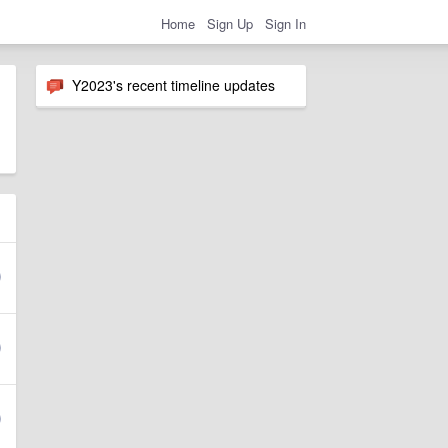
Home
Sign Up
Sign In
Y2023's recent timeline updates