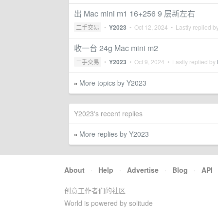
出 Mac mini m1 16+256 9 层新左右
二手交易
•
Y2023
•
Oct 12, 2024
• Lastly replied b
收一台 24g Mac mini m2
二手交易
•
Y2023
•
Oct 9, 2024
• Lastly replied by
More topics by Y2023
»
Y2023's recent replies
More replies by Y2023
»
About
·
Help
·
Advertise
·
Blog
·
API
创意工作者们的社区
World is powered by solitude