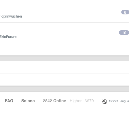
6
y
qixinwuchen
10
EricFuture
·
FAQ
·
Solana
·
2842 Online
Highest 6679
·
Select Langua