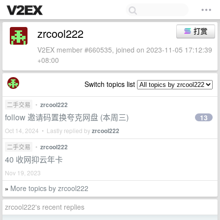
zrcool222
打赏
V2EX member #660535, joined on 2023-11-05 17:12:39
+08:00
Switch topics list
二手交易
•
zrcool222
follow 邀请码置换夸克网盘 (本周三)
13
Oct 14, 2024 • Lastly replied by
zrcool222
二手交易
•
zrcool222
40 收网抑云年卡
Nov 19, 2023
More topics by zrcool222
»
zrcool222's recent replies