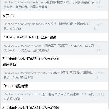
Replied to a topic by hezhiqin
自研聚合搜索网站，可以搜磁链接，百
6 月
›
15 日
度网盘，夸克网盘，阿里云盘等等
又完了?
Replied to a topic by matrace
上次发过一版看新闻找 A 股的小工
5 月 23
›
日
具，又改了改
PRO-HVRE-43XR-X6QJ 已用, 谢谢
Replied to a topic by wtcoder
[源头工厂] 顶级万号 ProMAX， $30 刀
4 月
›
29 日
Codex/GPT5 免费送，企业级稳定！
ZnJhbmNpczIzNTdAZ21haWwuY29t
谢谢老板
Replied to a topic by Bnonymous
[Codex 中转站]不跑路的老王送福
4 月 23
›
日
利了，新用户即送 10$
ID: 621 谢谢老板
Replied to a topic by xinsu
[送！]害 这么多中转站 我也弄一个！ 我的
4 月 12
›
日
原始股东们呢？
ZnJhbmNpczIzNTdAZ21haWwuY29t