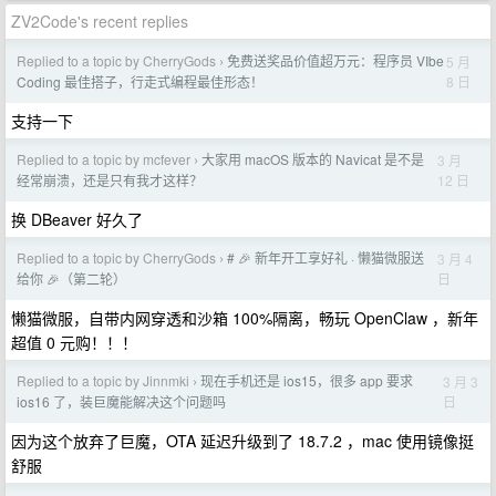
ZV2Code's recent replies
Replied to a topic by CherryGods
免费送奖品价值超万元：程序员 VIbe
5 月
›
8 日
Coding 最佳搭子，行走式编程最佳形态！
支持一下
Replied to a topic by mcfever
大家用 macOS 版本的 Navicat 是不是
3 月
›
12 日
经常崩溃，还是只有我才这样？
换 DBeaver 好久了
Replied to a topic by CherryGods
# 🎉 新年开工享好礼 · 懒猫微服送
3 月 4
›
日
给你 🎉（第二轮）
懒猫微服，自带内网穿透和沙箱 100%隔离，畅玩 OpenClaw ，新年
超值 0 元购！！！
Replied to a topic by Jinnmki
现在手机还是 ios15，很多 app 要求
3 月 3
›
日
ios16 了，装巨魔能解决这个问题吗
因为这个放弃了巨魔，OTA 延迟升级到了 18.7.2 ，mac 使用镜像挺
舒服