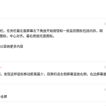
栏。任务栏最左面屏幕左下角放开始按钮和一些监控图标包括内存，网
件图标，中心对齐。最右侧放托盘图标。
以容纳更多内容
1
在右侧，发现这样鼠标移动距离最少，双屏的话左侧屏幕竖放右侧，右边屏幕
为全屏