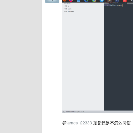
@
james122333
顶部还是不怎么习惯