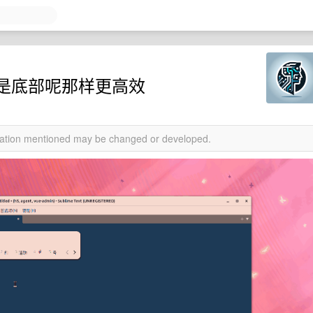
是底部呢那样更高效
rmation mentioned may be changed or developed.