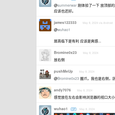
@
summerwar
刚体验了一下 放顶部的
应该也还好。
james122333
May 8, 2024 via Android
@
wuhao1
居高临下是有利 应该是爽感...
Bromine0x23
May 8, 2024
放右侧
pushMeUp
May 8, 2024
@
Bromine0x23
握爪，我也是右侧，
andy7076
May 8, 2024
感觉放在左右会影响浏览器的视口大小。
wuhao1
May 8, 2024
OP