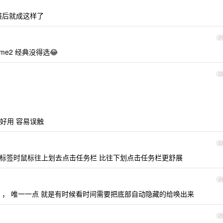
个扩展后就成这样了
2
me2 经典没得选😂
2
好用 容易误触
2
上方，切换标签时鼠标往上划去点击任务栏 比往下划点击任务栏更舒展
2
部 ， 唯一一点 就是有时候看时间需要把底部自动隐藏的给唤出来
2