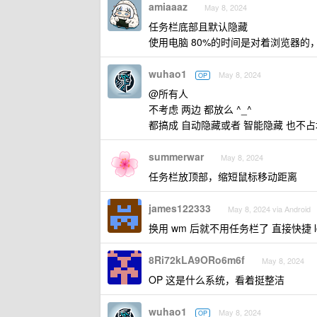
amiaaaz
May 8, 2024
任务栏底部且默认隐藏
使用电脑 80%的时间是对着浏览器的，浏览
wuhao1
May 8, 2024
OP
@所有人
不考虑 两边 都放么 ^_^
都搞成 自动隐藏或者 智能隐藏 也不
summerwar
May 8, 2024
任务栏放顶部，缩短鼠标移动距离
james122333
May 8, 2024 via Android
换用 wm 后就不用任务栏了 直接快捷 
8Ri72kLA9ORo6m6f
May 8, 2024
OP 这是什么系统，看着挺整洁
wuhao1
May 8, 2024
OP