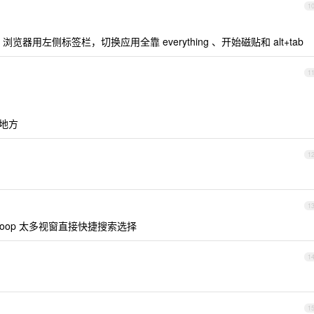
1
器用左侧标签栏，切换应用全靠 everything 、开始磁贴和 alt+tab
1
占地方
1
1
loop 太多视窗直接快捷搜索选择
1
1