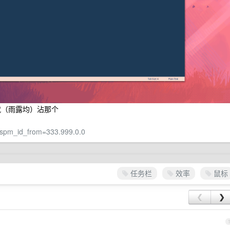
就（雨露均）沾那个
/?spm_id_from=333.999.0.0
任务栏
效率
鼠标
❮
❯