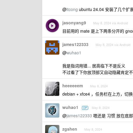
@
itcong
ubuntu 24.04 安装了几
jasonyang9
May 8, 2024 via Android
目前用的 mate 是上下两条分开的 gno
james122333
May 8, 2024 via Android
@
wuhao1
我是指词用错... 居高临下不是反义
不过看了下你放顶部又自动隐藏肯定不
heeeeeem
May 8, 2024
debian + xfce4 ，任务栏在
wuhao1
May 8, 2024
OP
@
james122333
嗯还是 习惯 放在底
zgshen
May 8, 2024