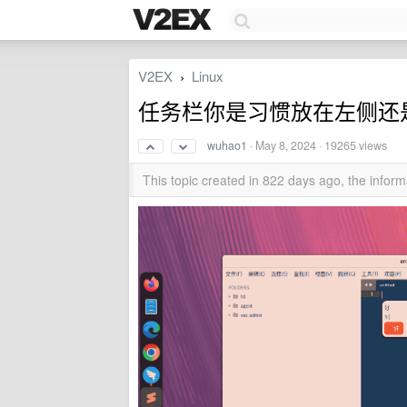
V2EX
Linux
›
任务栏你是习惯放在左侧还
wuhao1
·
May 8, 2024
· 19265 views
This topic created in 822 days ago, the info