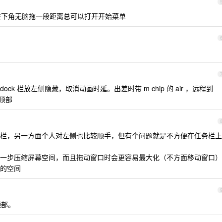
标往左下角无脑拖一段距离总可以打开开始菜单
ock 栏放左侧隐藏，取消动画时延。出差时带 m chip 的 air ，远程到
顶部
栏，另一方面个人对左侧也比较顺手，但有个问题就是不方便在任务栏上
一步压缩屏幕空间，而且拖动窗口时会更容易最大化（不方面移动窗口）
的空间
顶部。