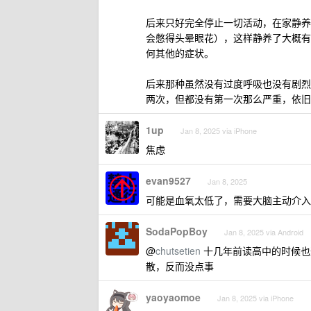
后来只好完全停止一切活动，在家静养
会憋得头晕眼花），这样静养了大概有
何其他的症状。
后来那种虽然没有过度呼吸也没有剧烈
两次，但都没有第一次那么严重，依旧
1up
Jan 8, 2025 via iPhone
焦虑
evan9527
Jan 8, 2025
可能是血氧太低了，需要大脑主动介入
SodaPopBoy
Jan 8, 2025 via Android
@
chutsetien
十几年前读高中的时候也
散，反而没点事
yaoyaomoe
Jan 8, 2025 via iPhone