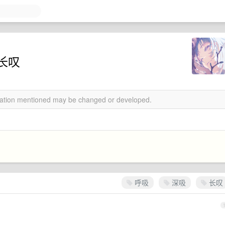
长叹
rmation mentioned may be changed or developed.
呼吸
深吸
长叹