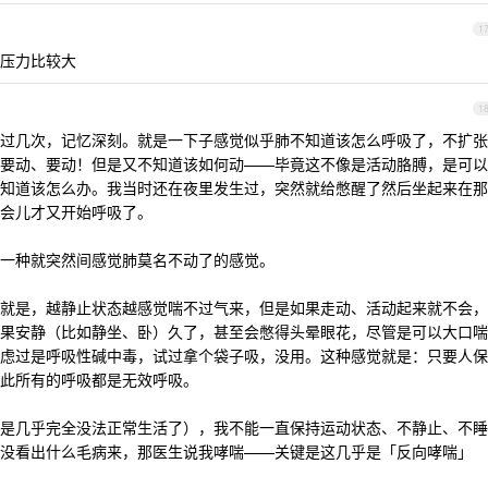
1
压力比较大
1
的时候有过几次，记忆深刻。就是一下子感觉似乎肺不知道该怎么呼吸了，不扩张
要动、要动！但是又不知道该如何动——毕竟这不像是活动胳膊，是可以
知道该怎么办。我当时还在夜里发生过，突然就给憋醒了然后坐起来在那
会儿才又开始呼吸了。
一种就突然间感觉肺莫名不动了的感觉。
就是，越静止状态越感觉喘不过气来，但是如果走动、活动起来就不会，
果安静（比如静坐、卧）久了，甚至会憋得头晕眼花，尽管是可以大口喘
虑过是呼吸性碱中毒，试过拿个袋子吸，没用。这种感觉就是：只要人保
此所有的呼吸都是无效呼吸。
是几乎完全没法正常生活了），我不能一直保持运动状态、不静止、不睡
没看出什么毛病来，那医生说我哮喘——关键是这几乎是「反向哮喘」