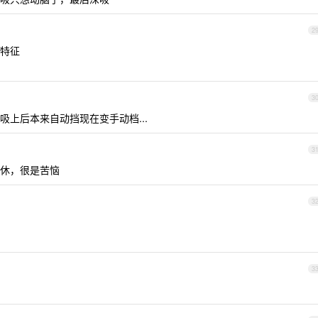
2
特征
3
上后本来自动挡现在变手动档...
3
休，很是苦恼
3
3