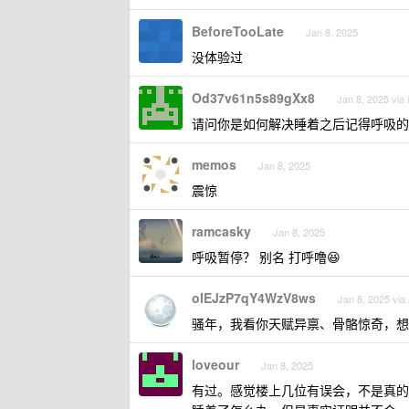
BeforeTooLate
Jan 8, 2025
没体验过
Od37v61n5s89gXx8
Jan 8, 2025 via
请问你是如何解决睡着之后记得呼吸的
memos
Jan 8, 2025
震惊
ramcasky
Jan 8, 2025
呼吸暂停？ 别名 打呼噜😆
oIEJzP7qY4WzV8ws
Jan 8, 2025 via
骚年，我看你天赋异禀、骨骼惊奇，想
loveour
Jan 8, 2025
有过。感觉楼上几位有误会，不是真的