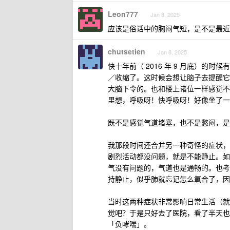
Leon777
Jan 8, 2025
应该是俗话中的胸闷气短，是不是最近
chutsetien
Jan 8, 2025
快十年前（ 2016 年 9 月底）
／收缩了。这时候会想让脑子去提醒它
大脑下令的。也和楼上诸位一样感觉不
里想，呼吸呀！快呼吸呀！好像坐了一
既不是感觉气道堵塞，也不是憋闷，是
我那段时间还合并另一种奇怪的症状，
剧烈活动都没问题，就是不能静止。如
气没有问题的，气道也是通畅的。也考
持静止，似乎肺就忘记怎么氧合了，因
当时这两种症状非常影响日常生活（就
觉吧？于是只好去了医院，看了半天也
「负哮喘」。