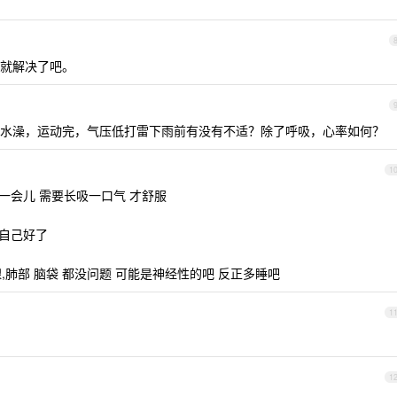
就解决了吧。
水澡，运动完，气压低打雷下雨前有没有不适？除了呼吸，心率如何？
1
过一会儿 需要长吸一口气 才舒服
就自己好了
腺,肺部 脑袋 都没问题 可能是神经性的吧 反正多睡吧
1
1