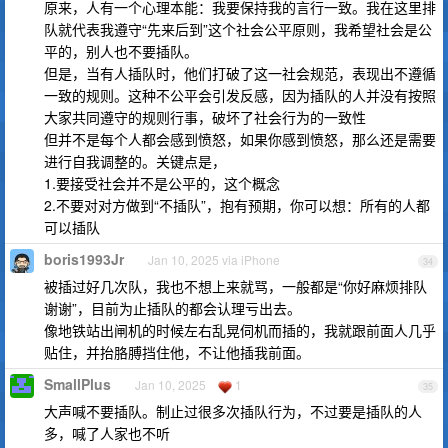
原来，人有一个心理本能：我要保持我的言行一致。我在这里排
队就代表我遵守“先来后到”这个社会公平原则，我希望社会是公
平的，别人也不要插队。
但是，当有人插队时，他们打破了这一社会规范，表现出不遵循
一致的规则。这种不公平会引发反感，因为插队的人并没有按照
大家共同遵守的规则行事，破坏了社会行为的一致性
但并不是每个人都会感到愤怒，如果你感到愤怒，那么还是需要
进行自我调整的。关键点是，
1.要接受社会并不是公平的，这个概念
2.不要对对方做到“不插队”，抱有预期，你可以想：所有的人都
可以插队
boris1993Jr
Jan 10, 2025 via iPhone
34
被插过好几次队，我也不想上来就骂，一般都是“你好麻烦排队
谢谢”，目前为止插队的都会认理亏出去。
像地铁站出闸机的时候左右乱晃伺机而插的，我就跟前面人几乎
贴住，并抬胳膊挡住他，不让他插我前面。
SmallPlus
Jan 10, 2025
1
35
大声喊不要插队。制止过很多次插队行为，不过要是插队的人
多，喊了人家也不听