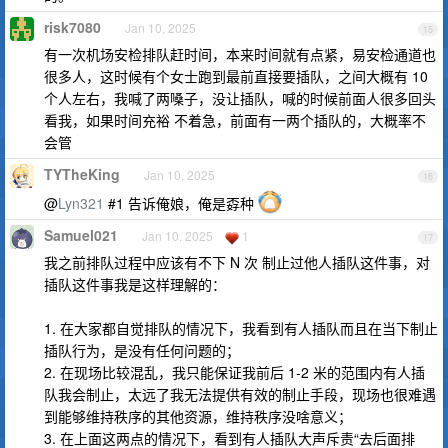
risk7080
Jan 10, 2025
15
有一次机场安检排队赶时间，本来时间就有点紧，易安检通道也
很多人，这时候有个女士跑到最前直接要插队，之间大概有 10
个人左右，我喊了两嗓子，没让插队，喊的时候前面人很多回头
看我，如果时间充裕 不着急，前面有一两个插队的，大概率不
会管
TYTheKing
Jan 10, 2025
16
@
Lyn321
#1 告诉俺娘，俺是孬种
Samuel021
Jan 10, 2025
1
17
我之前排队过程中应该有不下 N 次 制止过他人插队这件事，对
插队这件事我是这样理解的：
1. 在大家都自觉排队的情况下，我看到有人插队而且在当下制止
插队行为，是没有任何问题的；
2. 在现场比较混乱，我只能保证我前后 1-2 米的范围内有人插
队我会制止，太远了我无法提供有效的制止手段，现场也很难遇
到能够维持秩序的其他资源，维持秩序没啥意义；
3. 在上面这两点的情况下，看到有人插队大声斥责“去后面排