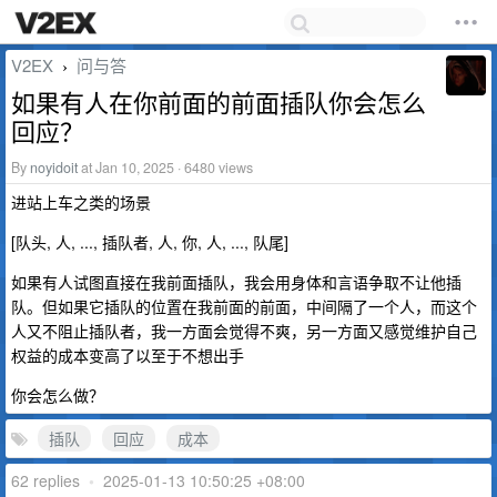
V2EX
问与答
›
如果有人在你前面的前面插队你会怎么
回应？
By
noyidoit
at Jan 10, 2025 · 6480 views
进站上车之类的场景
[队头, 人, ..., 插队者, 人, 你, 人, ..., 队尾]
如果有人试图直接在我前面插队，我会用身体和言语争取不让他插
队。但如果它插队的位置在我前面的前面，中间隔了一个人，而这个
人又不阻止插队者，我一方面会觉得不爽，另一方面又感觉维护自己
权益的成本变高了以至于不想出手
你会怎么做？
插队
回应
成本
62 replies
•
2025-01-13 10:50:25 +08:00