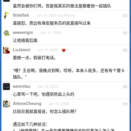
虽然会被你们骂，但是我真实的做法是跟着他一起插队
littiefish
Jan 10, 2025 via iPhone
19
直接怼，旁边有保安服务员的就直接叫过来
wweerrgtc
Jan 10, 2025
20
让他插我后面
LuJason
Jan 10, 2025
1
21
委婉一点，假装打电话。
"喂？王总啊，我晚点到啊，哎呀，本来人就多，还有有个傻 b
插队，"
aaronlau
Jan 10, 2025
22
心里骂一下吧，怕遇到热血上头的
ArleneCheung
Jan 10, 2025
23
比较近我就直接说，你怎么插队啊？
遇见如下几种状况：
1.（他很愤怒）并一直在嘴里嚷嚷说关你屁事怎么怎么怎