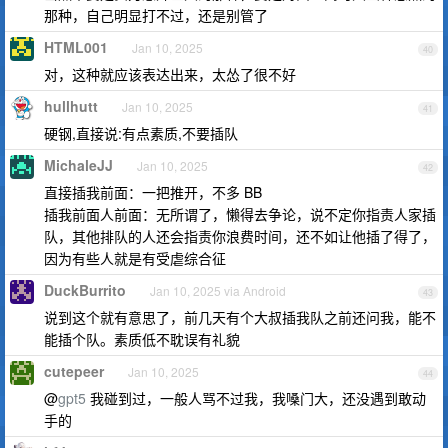
那种，自己明显打不过，还是别管了
HTML001
Jan 10, 2025
40
对，这种就应该表达出来，太怂了很不好
hullhutt
Jan 10, 2025
41
硬钢,直接说:有点素质,不要插队
MichaleJJ
Jan 10, 2025
42
直接插我前面：一把推开，不多 BB
插我前面人前面：无所谓了，懒得去争论，说不定你指责人家插
队，其他排队的人还会指责你浪费时间，还不如让他插了得了，
因为有些人就是有受虐综合征
DuckBurrito
Jan 10, 2025 via Android
43
说到这个就有意思了，前几天有个大叔插我队之前还问我，能不
能插个队。素质低不耽误有礼貌
cutepeer
Jan 10, 2025
44
@
gpt5
我碰到过，一般人骂不过我，我嗓门大，还没遇到敢动
手的