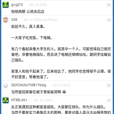
gcgj72
Jan 10, 2025
36
拍他肩膀 让他去后边
339
Jan 10, 2025 via iPhone
37
就前不久，真人真事。
一大家子吃完饭，下电梯。
有几个看起来像大学生的人。就其中一个人，可能觉得自己很厉
害吧，非要电梯插队，而且进了电梯还嘀嘀咕咕，跟同学炫耀自
己插队。
家里人和他干起来了。后来他怂了，他同学也觉得很不占理，很
不好意思，带着他溜了。
QUC062IzY3M1Y6dg
Jan 10, 2025
38
当然是回家躲在被子里偷偷哭啊 😭
HTML001
Jan 10, 2025
39
反正我遇到这种都是直接吼，大家都在排队，你为什么插队。
当然不要是实力悬殊巨大的那种，要是对面人高马大凶神恶煞的