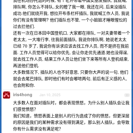
我在机场办托运的时候, 有个老外带着中国女朋友插队, 我就喊,
排队啊, 你怎么不排队,.女的瞪了我一眼, 我还在问, 后来没插队
成功.他们就绕开我, 想拉开布条栏杆插队, 我就喊工作人员, 我说
你们有没有管理啊? 他们插队也不管, 一个小姐姐才睡眼惺忪的
过去拦他们.
还有一次在日本回中国登机口, 大家都在排队, 一对夫妻带着一个
老太太, 一大堆行李, 往我前面插队, 我说你排队啊, 她说老太太
已经 70 岁了, 我说你有诉求应该去找工作人员, 而不是挤在我前
面. 工作人员觉得可以给你优先, 会让你走优先通道.她也没得逞,
就去找工作人员, 结果工作人员让他们坐下来等所有人登机结束,
再送他们登机.
大多数情况下, 插队的人也不好意思, 只要你大声的说一句, 他们
就会去尾巴排队, 即时他们有时会嘟哝两句, 前后有正义感的人,
也会附和你.
iris4hong
Jan 10, 2025
33
大多数人在面对插队时，都会表现愤怒，为什么别人插队会让我
们感觉愤怒？
我们知道，愤怒表面上是别人的行为造成了你的愤怒，但更深层
的原因是我们的某种需求没有得到满足，那么别人插队，会导致
你有什么需求没有满足呢？