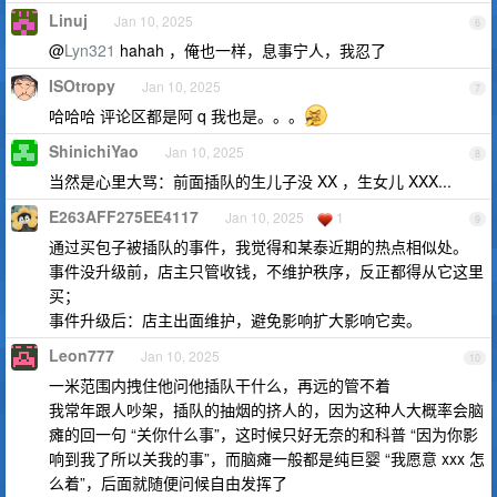
Linuj
Jan 10, 2025
6
@
Lyn321
hahah ，俺也一样，息事宁人，我忍了
ISOtropy
Jan 10, 2025
7
哈哈哈 评论区都是阿 q 我也是。。。
ShinichiYao
Jan 10, 2025
8
当然是心里大骂：前面插队的生儿子没 XX ，生女儿 XXX...
E263AFF275EE4117
Jan 10, 2025
1
9
通过买包子被插队的事件，我觉得和某泰近期的热点相似处。
事件没升级前，店主只管收钱，不维护秩序，反正都得从它这里
买；
事件升级后：店主出面维护，避免影响扩大影响它卖。
Leon777
Jan 10, 2025
10
一米范围内拽住他问他插队干什么，再远的管不着
我常年跟人吵架，插队的抽烟的挤人的，因为这种人大概率会脑
瘫的回一句 “关你什么事”，这时候只好无奈的和科普 “因为你影
响到我了所以关我的事”，而脑瘫一般都是纯巨婴 “我愿意 xxx 怎
么着”，后面就随便问候自由发挥了