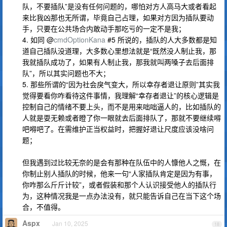
队，不要插队”是没有任何问题的，哪怕对方人高马大或者看起
来比我凶那也无所谓，毕竟自己占理，如果对方因为插队要动
手，只要在公共场合内敢动手那吃亏的一定不是我；
4. 如同 @
cmdOptionKana
#5 所说的，插队的人大多数都是知
道自己插队没道理，大多数心里想法就是“既然没人制止我，那
我就插队成功了，如果有人制止我，那我就叫两嗓子去后面排
队”，所以其实问题也不大；
5. 那些所谓的“因为社会戾气变大，所以幸存者退让原则”其实我
觉得要看你咋看待这件事情，我理解“幸存者退让”的核心逻辑是
控制自己的情绪不要上头，而不是用来咄咄逼人的，比如插队的
人就是耍无赖或者瞪了你一眼就去后面排队了，那就不要继续嘚
吧嘚吧了。在需维护正当权益时，把握好退让尺度应该没啥问
题；
但我遇到过比较无奈的是会有那种在队伍中的人慷他人之慨，在
你制止别人插队的时候，他来一句“人家插队肯定是因为有事，
你咋那么斤斤计较”，或者假装和那个人认识接受他人的插队行
为，这种情况我是一点办法没有，就只能告诉自己在当下这个场
合，不值得。
Aspx
Jan 10, 2025
18