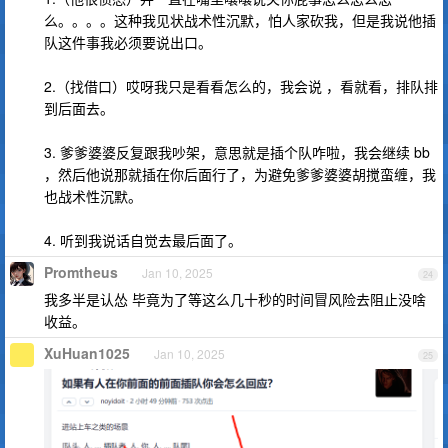
么。。。。这种我见状战术性沉默，怕人家砍我，但是我说他插
队这件事我必须要说出口。
2.（找借口）哎呀我只是看看怎么的，我会说 ，看就看，排队排
到后面去。
3. 爹爹婆婆反复跟我吵架，意思就是插个队咋啦，我会继续 bb
，然后他说那就插在你后面行了，为避免爹爹婆婆胡搅蛮缠，我
也战术性沉默。
4. 听到我说话自觉去最后面了。
Promtheus
Jan 10, 2025
24
我多半是认怂 毕竟为了等这么几十秒的时间冒风险去阻止没啥
收益。
XuHuan1025
Jan 10, 2025
25