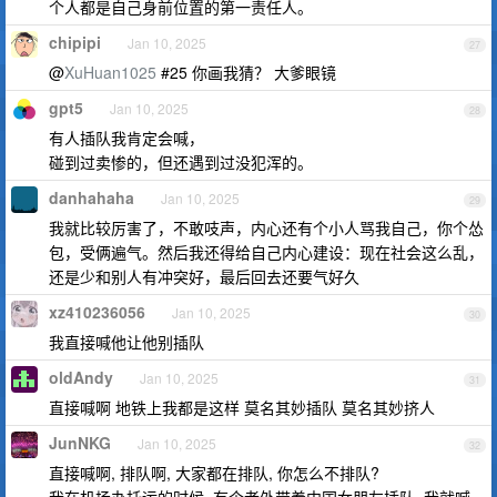
个人都是自己身前位置的第一责任人。
chipipi
Jan 10, 2025
27
@
XuHuan1025
#25 你画我猜？ 大爹眼镜
gpt5
Jan 10, 2025
28
有人插队我肯定会喊，
碰到过卖惨的，但还遇到过没犯浑的。
danhahaha
Jan 10, 2025
29
我就比较厉害了，不敢吱声，内心还有个小人骂我自己，你个怂
包，受俩遍气。然后我还得给自己内心建设：现在社会这么乱，
还是少和别人有冲突好，最后回去还要气好久
xz410236056
Jan 10, 2025
30
我直接喊他让他别插队
oldAndy
Jan 10, 2025
31
直接喊啊 地铁上我都是这样 莫名其妙插队 莫名其妙挤人
JunNKG
Jan 10, 2025
32
直接喊啊, 排队啊, 大家都在排队, 你怎么不排队?