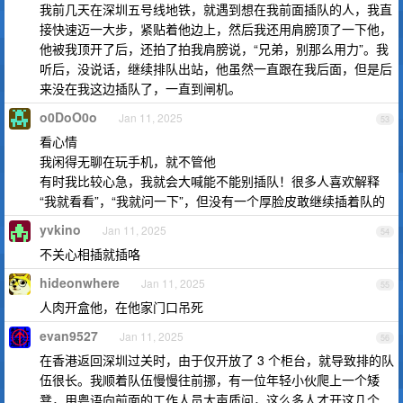
我前几天在深圳五号线地铁，就遇到想在我前面插队的人，我直
接快速迈一大步，紧贴着他边上，然后我还用肩膀顶了一下他，
他被我顶开了后，还拍了拍我肩膀说，“兄弟，别那么用力”。我
听后，没说话，继续排队出站，他虽然一直跟在我后面，但是后
来没在我这边插队了，一直到闸机。
o0DoO0o
Jan 11, 2025
53
看心情
我闲得无聊在玩手机，就不管他
有时我比较心急，我就会大喊能不能别插队！很多人喜欢解释
“我就看看”，“我就问一下”，但没有一个厚脸皮敢继续插着队的
yvkino
Jan 11, 2025
54
不关心相插就插咯
hideonwhere
Jan 11, 2025
55
人肉开盒他，在他家门口吊死
evan9527
Jan 11, 2025
56
在香港返回深圳过关时，由于仅开放了 3 个柜台，就导致排的队
伍很长。我顺着队伍慢慢往前挪，有一位年轻小伙爬上一个矮
凳，用粤语向前面的工作人员大声质问，这么多人才开这几个