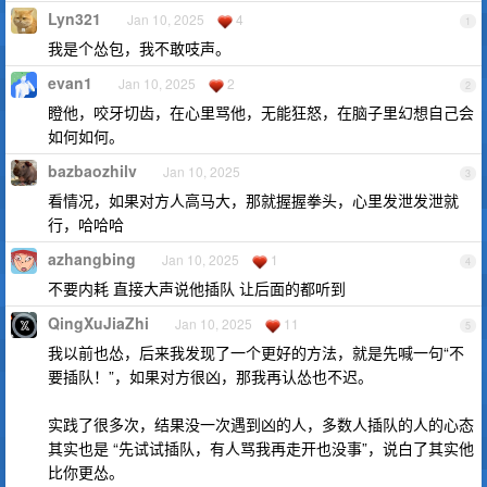
Lyn321
Jan 10, 2025
4
1
我是个怂包，我不敢吱声。
evan1
Jan 10, 2025
2
2
瞪他，咬牙切齿，在心里骂他，无能狂怒，在脑子里幻想自己会
如何如何。
bazbaozhilv
Jan 10, 2025
3
看情况，如果对方人高马大，那就握握拳头，心里发泄发泄就
行，哈哈哈
azhangbing
Jan 10, 2025
1
4
不要内耗 直接大声说他插队 让后面的都听到
QingXuJiaZhi
Jan 10, 2025
11
5
我以前也怂，后来我发现了一个更好的方法，就是先喊一句“不
要插队！”，如果对方很凶，那我再认怂也不迟。
实践了很多次，结果没一次遇到凶的人，多数人插队的人的心态
其实也是 “先试试插队，有人骂我再走开也没事”，说白了其实他
比你更怂。