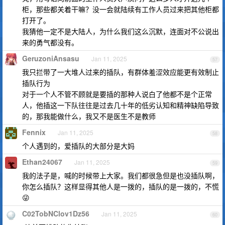
柜，那些都关着干嘛？没一会就陆续有工作人员过来把其他柜都
打开了。
我猜他一定不是大陆人，为什么我们这么沉默，连面对不公说出
来的勇气都没有。
GeruzoniAnsasu
Jan 11, 2025
57
我只拦带了一大堆人过来的插队，有群体羞涩效应能更有效制止
插队行为
对于一个人不管不顾就是要插的那种人说白了他都不是个正常
人，他插这一下队往往是过去几十年的低劣认知和精神缺陷导致
的，那我能做什么，我又不是医生不是教师
Fennix
Jan 11, 2025
58
个人遇到的，爱插队的大部分是大妈
Ethan24067
Jan 11, 2025
59
我的法子是，喊的时候带上大家。我们都很急但是也没插队啊，
你怎么插队？这样显得其他人是一拨的，插队的是一拨的，不慌
😜
C02TobNClov1Dz56
Jan 11, 2025
60