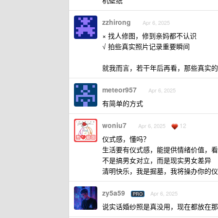
机壁纸
zzhirong
Apr 6, 2025
× 找人修图，修到亲妈都不认识
√ 拍些真实照片记录重要瞬间
就我而言，若干年后再看，那些真实的
meteor957
Apr 6, 2025
有简单的方式
woniu7
12
Apr 6, 2025
仪式感，懂吗？
生活要有仪式感，能提供情绪价值，看
不是搞男女对立，而是现实男女差异
清明快乐，我是掘墓，我将操办你的仪
zy5a59
Apr 6, 2025
PRO
说实话婚纱照是真没用，现在都放在那