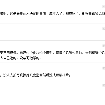
1
堆啊，这是夫妻两人决定的事情，成年人了，都成家了，别啥事都怪风俗
1
1
更不用很贵。自己约个化妆约个摄影，直接拍几张也是拍。去影楼选个几
人自己选的，没啥可抱怨的。
1
，没人去拍写真换好几套造型然后洗成巨幅相片。
1