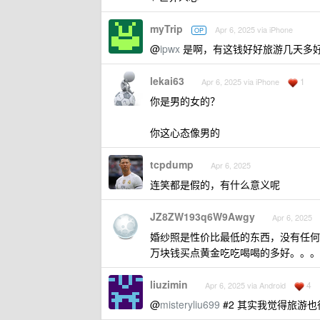
myTrip
Apr 6, 2025 via iPhone
OP
@
ipwx
是啊，有这钱好好旅游几天多
lekai63
1
Apr 6, 2025 via iPhone
你是男的女的？
你这心态像男的
tcpdump
Apr 6, 2025
连笑都是假的，有什么意义呢
JZ8ZW193q6W9Awgy
Apr 6, 2025
婚纱照是性价比最低的东西，没有任何
万块钱买点黄金吃吃喝喝的多好。。。
liuzimin
4
Apr 6, 2025 via Android
@
misteryliu699
#2 其实我觉得旅游