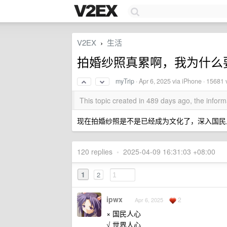
V2EX
生活
›
拍婚纱照真累啊，我为什么
myTrip
·
Apr 6, 2025
via iPhone · 15681 
This topic created in 489 days ago, the info
现在拍婚纱照是不是已经成为文化了，深入国民
120 replies
•
2025-04-09 16:31:03 +08:00
1
2
ipwx
2
Apr 6, 2025
× 国民人心
√ 世界人心