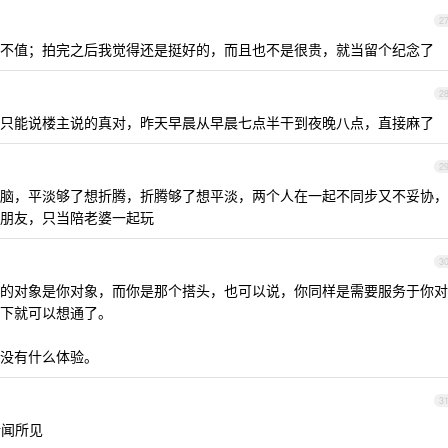
2
不值；拍完之后我觉得还是挺好的，而且也不是很贵，就当留个纪念了
2
只能说楼主说的真对，昨天早晨从早晨七点半干到夜晚八点，直接麻了
2
脑，平淡够了想折腾，折腾够了想平淡，两个人在一起不同步又不妥协，
朋友，只当陪老婆一起玩
3
的对象是你对象，而你是那个搭头，也可以说，你同样是需要服务于你对
下就可以想通了。
没有什么体验。
3
所闻所见