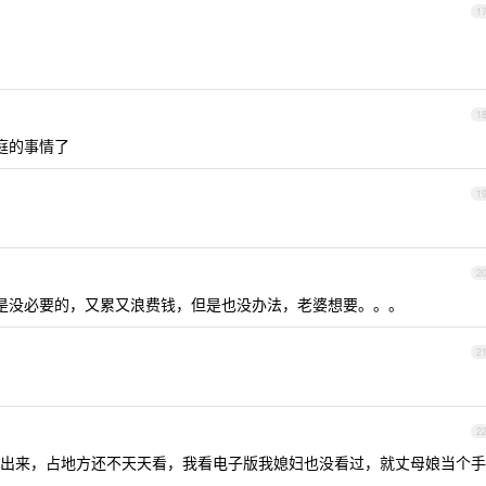
1
1
庭的事情了
1
2
都是没必要的，又累又浪费钱，但是也没办法，老婆想要。。。
2
2
出来，占地方还不天天看，我看电子版我媳妇也没看过，就丈母娘当个手