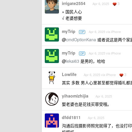
irrigate2554
3
Apr 6, 2025
× 国民人心
√ 老婆想要
myTrip
Apr 6, 2025 via iPhone
OP
@
cmdOptionKana
或者说这是两个家
myTrip
Apr 6, 2025 via iPhone
OP
@
lekai63
是男的，哈哈
Lowlife
3
Apr 6, 2025 via iPhone
其实 多数 男人心里甚至都觉得婚礼
yihaomizhijia
Apr 6, 2025
娶老婆也是花钱买罪受哦。
dfdd1811
Apr 6, 2025
沟通后找摄影师照完就得了，也没打印