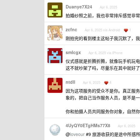
Duanye7X24
Apr 6, 2025
拍婚纱照之前，我也非常排斥感觉非常
zcfnc
1
Apr 6, 2025 via Android
刚拍完的看到楼主这帖子我沉默了，我
smlcgx
Apr 6, 2025 via iPhone
仪式感就是折腾折腾，就像玩手机玩电
这不就吵架了吗，尽量乐在其中就好了
ntdll
4
Apr 6, 2025
因为这项服务的受众不是你。真正服务
象的，把自己当作服务人员，是不是一
你和拍摄人员共同服务你对象，自然你
4UyQY0ETgHMs77X8
Apr 6, 2025
@
loveour
#9 旅游收获的是途中所感