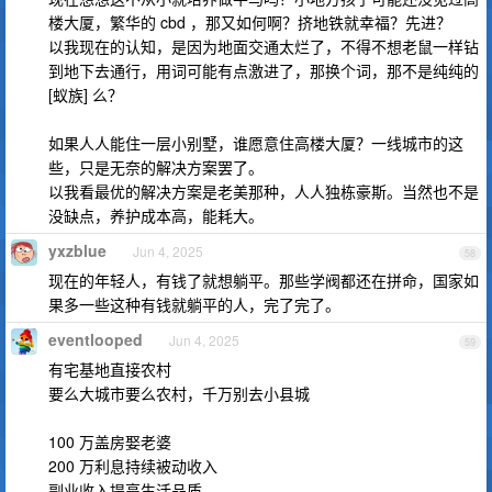
楼大厦，繁华的 cbd ，那又如何啊？挤地铁就幸福？先进？
以我现在的认知，是因为地面交通太烂了，不得不想老鼠一样钻
到地下去通行，用词可能有点激进了，那换个词，那不是纯纯的
[蚁族] 么？
如果人人能住一层小别墅，谁愿意住高楼大厦？一线城市的这
些，只是无奈的解决方案罢了。
以我看最优的解决方案是老美那种，人人独栋豪斯。当然也不是
没缺点，养护成本高，能耗大。
yxzblue
Jun 4, 2025
58
现在的年轻人，有钱了就想躺平。那些学阀都还在拼命，国家如
果多一些这种有钱就躺平的人，完了完了。
eventlooped
Jun 4, 2025
59
有宅基地直接农村
要么大城市要么农村，千万别去小县城
100 万盖房娶老婆
200 万利息持续被动收入
副业收入提高生活品质