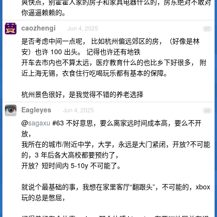
爽快点，别霍霍人家的房子和家具电器什么的，房东绝对不敢对
你逼逼赖赖的。
caozhengi
Jun 4, 2025
87
是否考虑中间一点呢， 比如杭州偏远郊区的房，（好像是林
安）也许 100 出头。 记得也许还有地铁
开车去市内也不算太远，医疗教育什么的也比乡下好很多， 附
近上海无锡，衣食住行吃喝玩乐都有基本的保障。
杭州景色很好，是我觉得不错的养老选择
Eagleyes
Jun 4, 2025
88
@
sagaxu
#63 不好意思，要么离家远时间成本高，要么不开
放，
我所在的城市/附近中学，大学，永远是大门紧闭，开放?不可能
的，3 年后各大高校都要预约了，
开放？短时间内 5-10y 不可能了。
就说个最基础的事，我想在家里客厅“翻跟头”，不可能的，xbox
玩的总是憋屈，