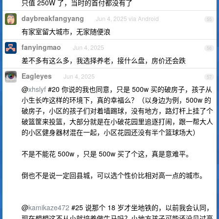
只值 250W 了，当时的首付都没有了
daybreakfangyang
Jun 4, 2025 via Android
55
有家室留大城市，无家随便浪
fanyingmao
Jun 4, 2025
56
差不多有这么多，我选择养老，接什么盘，房价还会跌
Eagleyes
Jun 4, 2025
57
@
xhslyf
#20 你说的我也同意，只是 500w 买的破房子，孩子从
小生长咋这样的环境下，真的幸福么？（以身边为例，500w 的
破房子，小区的孩子们对着墙踢球，没有地方，路灯杆上挂了个
破篮筐来投篮，大部分就是在小破花园里追逐打闹，跟一帮大人
的小区健身器材混在一起，小区花园还没有半个篮球场大）
不是不能花 500w ，只是 500w 买了个这，真是意难平。
倒也不是说一定回县城，可以选个性价比相对高一点的城市。
@
kamikaze472
#25 说那个 18 岁才坐地铁的，以前我会认同，
现在想想这不从小就培养做牛马吗？小地方孩子可能还没见过高