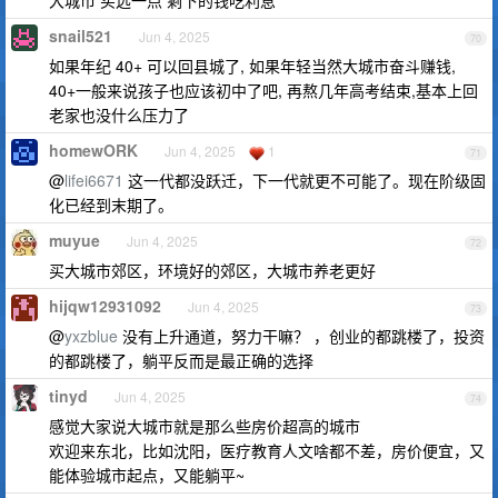
snail521
Jun 4, 2025
70
如果年纪 40+ 可以回县城了, 如果年轻当然大城市奋斗赚钱,
40+一般来说孩子也应该初中了吧, 再熬几年高考结束,基本上回
老家也没什么压力了
homewORK
Jun 4, 2025
1
71
@
lifei6671
这一代都没跃迁，下一代就更不可能了。现在阶级固
化已经到末期了。
muyue
Jun 4, 2025
72
买大城市郊区，环境好的郊区，大城市养老更好
hijqw12931092
Jun 4, 2025
73
@
yxzblue
没有上升通道，努力干嘛？ ，创业的都跳楼了，投资
的都跳楼了，躺平反而是最正确的选择
tinyd
Jun 4, 2025
74
感觉大家说大城市就是那么些房价超高的城市
欢迎来东北，比如沈阳，医疗教育人文啥都不差，房价便宜，又
能体验城市起点，又能躺平~