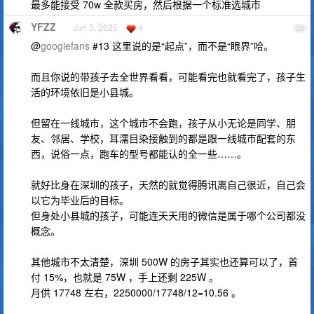
最多能接受 70w 全款买房，然后根据一个标准选城市
YFZZ
Jun 3, 2025
4
20
@
googlefans
#13 这里说的是“起点”，而不是“眼界”哈。
而且你说的带孩子去全世界看看，可能看完也就看完了，孩子生
活的环境依旧是小县城。
但留在一线城市，这个城市不会跑，孩子从小无论是同学、朋
友、邻居、学校，耳濡目染接触到的都是跟一线城市配套的东
西，说俗一点，跑车的型号都能认的全一些……。
就好比身在深圳的孩子，天然的就觉得腾讯离自己很近，自己会
以它为毕业后的目标。
但身处小县城的孩子，可能连天天用的微信是属于哪个公司都没
概念。
其他城市不太清楚，深圳 500W 的房子其实也还算可以了，首
付 15%，也就是 75W ，手上还剩 225W 。
月供 17748 左右，2250000/17748/12=10.56 。