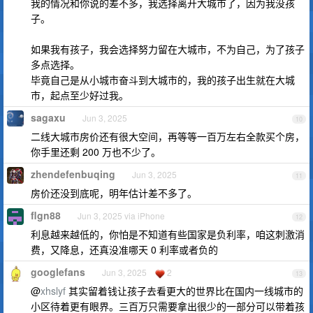
我的情况和你说的差不多，我选择离开大城市了，因为我没孩
子。
如果我有孩子，我会选择努力留在大城市，不为自己，为了孩子
多点选择。
毕竟自己是从小城市奋斗到大城市的，我的孩子出生就在大城
市，起点至少好过我。
sagaxu
Jun 3, 2025
10
二线大城市房价还有很大空间，再等等一百万左右全款买个房，
你手里还剩 200 万也不少了。
zhendefenbuqing
Jun 3, 2025
11
房价还没到底呢，明年估计差不多了。
flgn88
Jun 3, 2025 via iPhone
12
利息越来越低的，你怕是不知道有些国家是负利率，咱这刺激消
费，又降息，还真没准哪天 0 利率或者负的
googlefans
Jun 3, 2025
2
13
@
xhslyf
其实留着钱让孩子去看更大的世界比在国内一线城市的
小区待着更有眼界。三百万只需要拿出很少的一部分可以带着孩