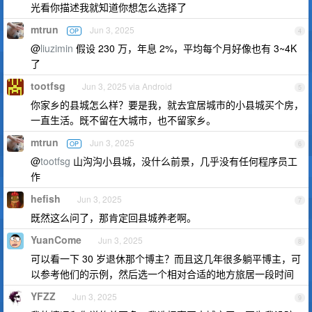
光看你描述我就知道你想怎么选择了
mtrun
Jun 3, 2025
OP
4
@
liuzimin
假设 230 万，年息 2%，平均每个月好像也有 3~4K
了
tootfsg
Jun 3, 2025 via Android
5
你家乡的县城怎么样？要是我，就去宜居城市的小县城买个房，
一直生活。既不留在大城市，也不留家乡。
mtrun
Jun 3, 2025
OP
6
@
tootfsg
山沟沟小县城，没什么前景，几乎没有任何程序员工
作
hefish
Jun 3, 2025
7
既然这么问了，那肯定回县城养老啊。
YuanCome
Jun 3, 2025
8
可以看一下 30 岁退休那个博主？而且这几年很多躺平博主，可
以参考他们的示例，然后选一个相对合适的地方旅居一段时间
YFZZ
Jun 3, 2025
9