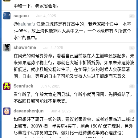
中和一下，老家省会呗。
sagaxu
Jun 4, 2025
46
@
hafuhafu
江浙县城还是有好高中的，我老家那个县中一本率
>=95%，放上海也能算四大高中之一，一个地级市有 6 所这个
水平的县中。
shawn4me
Jun 4, 2025
47
在风光的时候算算命，看看自己当前是在人生巅峰还是起步，未
来如果运势平稳上行，那就在大城市折腾折腾。如果未来运势波
折低迷，就小县城安稳过生活。在忙碌奔波的时候人会羡慕清
闲，自由。等真的自由了可能又觉得人生过于颓废而无意义。
Seanfuck
Jun 4, 2025
48
看年龄了，年龄大肯定回县城，年龄小就再闯闯，先把婚结了，
不然回县城可能找不到老婆。
dayanshenjun
Jun 4, 2025
49
如果想好了离开一线的话，建议老家省会，或者老家临近二线以
上城市，300W 掏一半买房+买车，剩余 150W 保守理财，另外
尽量找个程序员的工作，做好比一线待遇砍半的心理建设；