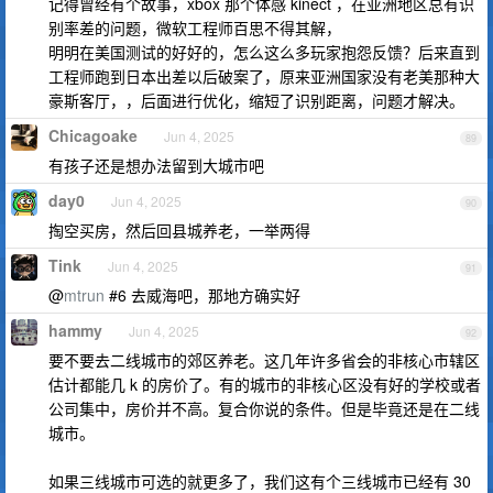
记得曾经有个故事，xbox 那个体感 kinect ，在亚洲地区总有识
别率差的问题，微软工程师百思不得其解，
明明在美国测试的好好的，怎么这么多玩家抱怨反馈？后来直到
工程师跑到日本出差以后破案了，原来亚洲国家没有老美那种大
豪斯客厅，，后面进行优化，缩短了识别距离，问题才解决。
Chicagoake
Jun 4, 2025
89
有孩子还是想办法留到大城市吧
day0
Jun 4, 2025
90
掏空买房，然后回县城养老，一举两得
Tink
Jun 4, 2025
91
@
mtrun
#6 去威海吧，那地方确实好
hammy
Jun 4, 2025
92
要不要去二线城市的郊区养老。这几年许多省会的非核心市辖区
估计都能几 k 的房价了。有的城市的非核心区没有好的学校或者
公司集中，房价并不高。复合你说的条件。但是毕竟还是在二线
城市。
如果三线城市可选的就更多了，我们这有个三线城市已经有 30