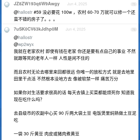
JZ8ZW193q6W9Awgy
Jun 4, 2025
75
@
hallostr
#59 没必要花 100w ，农村 60-70 万就可以修一个还
蛮不错的房子了。。。
7uSK0CV63kJdhp0M
Jun 4, 2025
76
@
hallostr
@
wp2wyx
我就在老家农村 即使有钱在老家 你还是要有点自己的事业 不然
就跟等死的老年人一样 人性是闲不住的
而且农村无论去哪里来回都很远 你唯一的放松方式 就是去地里
田里干点活 不然根本没地方去 像被软禁一样 痛苦万分
如果你对生活要求很高的话 每天去镇上买菜都能烦死你 知道我
现在吃什么吗？
去县级市的农副中心买 90 斤两大袋土豆 电饭煲里焖熟做土豆泥
吃
一袋 30 斤黄豆 肉皮或猪肉煮黄豆