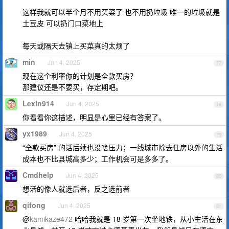
这样我就可以半个月不用买菜了 也不用扔垃圾 唯一的垃圾就是
土豆皮 可以扔门口菜地上
每天或隔天去镇上买菜真的太烦了
min
Jun 4, 2025
77
现在这个利率你的计划是全款买房？
那建议还是不要买，存定期吧。
Lexin914
Jun 4, 2025
78
你看看你这描述，明显是心里已经有答案了。
yx1989
Jun 4, 2025
79
“全款买房” 的话后续也没啥压力；一线城市除去住房以外的生活
成本也不比县城高多少；工作机会可是多多了。
Cmdhelp
Jun 4, 2025
80
想活的像人就选后者，反之选前者
qifong
Jun 4, 2025
81
@
kamikaze472
哈哈我就是 18 岁第一次坐地铁，从小生活在东