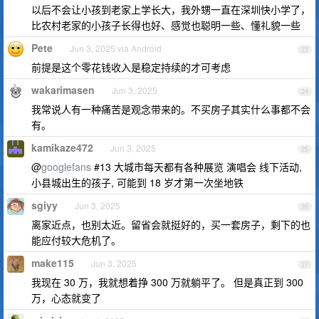
以后不会让小孩到老家上学长大，我外甥一直在深圳快小学了，
比农村老家的小孩子长得也好、感觉也聪明一些、懂礼貌一些
Pete
Jun 3, 2025 via Android
23
前提是这个零花钱收入是稳定持续的才可考虑
wakarimasen
Jun 3, 2025
24
我常说人有一种痛苦是观念带来的。不买房子其实什么事都不会
有。
kamikaze472
Jun 3, 2025
25
@
googlefans
#13 大城市每天都有各种展览 演唱会 线下活动,
小县城出生的孩子, 可能到 18 岁才第一次坐地铁
sgiyy
Jun 3, 2025
26
离家近点，也别太近。留省会就挺好的，买一套房子，剩下的也
能应付较大危机了。
make115
Jun 3, 2025
27
我现在 30 万，我就想着挣 300 万就躺平了。 但是真正到 300
万，心态就变了