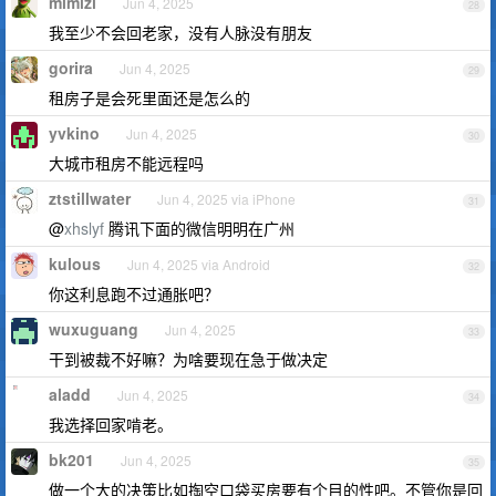
mimizi
Jun 4, 2025
28
我至少不会回老家，没有人脉没有朋友
gorira
Jun 4, 2025
29
租房子是会死里面还是怎么的
yvkino
Jun 4, 2025
30
大城市租房不能远程吗
ztstillwater
Jun 4, 2025 via iPhone
31
@
xhslyf
腾讯下面的微信明明在广州
kulous
Jun 4, 2025 via Android
32
你这利息跑不过通胀吧？
wuxuguang
Jun 4, 2025
33
干到被裁不好嘛？为啥要现在急于做决定
aladd
Jun 4, 2025
34
我选择回家啃老。
bk201
Jun 4, 2025
35
做一个大的决策比如掏空口袋买房要有个目的性吧。不管你是回