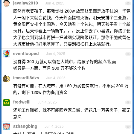
javalaw2010
Jun 4, 2025
65
既然有老婆孩子，那我觉得 200w 放理财里面是放不住的，毕竟
人一闲下来就会花钱，今天外面搓顿火锅，明天安排个三亚游，
黄金周再安排个出国游，今天她看上个包包，明天孩子看上个新
玩具，后天你看上一辆新车。。。反正你去了小县城，你孩子长
大了也会到到城市再拼一把试图实现阶级跃迁，那你干脆就留在
大城市给他打好地基算了，只要别把杠杆上太猛就行。
eventlooped
Jun 4, 2025
66
没觉得 300 万就可以留在大城市，给孩子好的起点/世面
钱只是一方面，而且 300 万不够这个数
imesrdfi8dzs
Jun 4, 2025
67
有没有可能，在大城市，用 180 万买套房就行，不用买 300 万
的，剩下 120w 作为备用资金
fredweili
Jun 4, 2025
68
还能工作赚钱，就不可能回老家县城，还花几十万买房子，毫无
意义
azhangbing
Jun 4, 2025
69
大城市 买远一点 剩下的钱吃利息