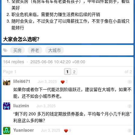
全款买房（有房车有车有老婆有孩子），中年四件套到手，看似
美好
职业危机来临，需要努力赚生活费和后续的开销
随时会失业，不过失业了可以降薪找工作，不至于像在小县城只
能转行
大家会怎么选呢？
买房
养老
大城市
164 replies
•
2025-06-06 10:42:20 +08:00
Page 1
1
of 2
2
lifei6671
Jun 3, 2025
2
1
如果你或者你下一代能达到阶级跃迁，建议留在大城市，如果不
能，还不如会小城市养老。
liuzimin
Jun 3, 2025
2
“剩下的 200 多万的钱定期放债券基金，平均每个月小几千利息”
利息这么多的嘛？
Yuanlaoer
Jun 3, 2025
9
3