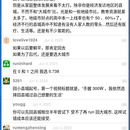
但是从家庭整体发展来看不太行。除非你是经济发达地区的县
城，不然不和“大城市”比，光是和一些地级市比，教育资源就差
太多了，地级市好点的高中本一上线率也有个 50 、60%+了，
经济不行的县城高中不知道有没有人家人数的零头...然后还有医
疗、生活等。还是有不少差距的。
lovelive1024
Jun 4, 2025
41
如果以后要躺平，那肯定回去
如果为了后代，还是要选大城市
runinhard
Jun 4, 2025
42
在 0 和 1 之间 我选 0.738
5261
Jun 4, 2025
43
回小县城起号，第一个视频标题就是，“手握 300W ，我依然选
择回县城过自己想要的生活”
yougg
Jun 4, 2025
44
你可以先回县城租住半年尝试下 受不了再 run 回大城市, 这样试
错成本应该还能接受.
rumengzhenxing
Jun 4, 2025
45