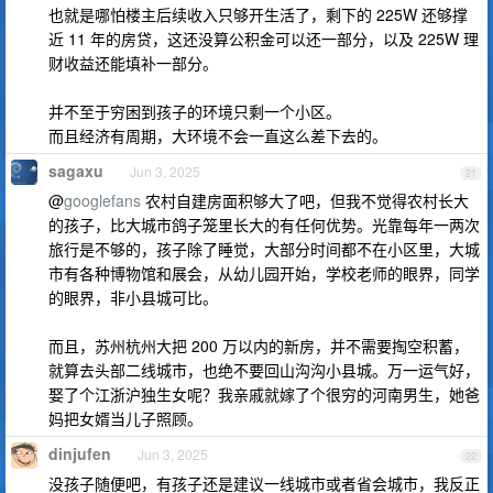
也就是哪怕楼主后续收入只够开生活了，剩下的 225W 还够撑
近 11 年的房贷，这还没算公积金可以还一部分，以及 225W 理
财收益还能填补一部分。
并不至于穷困到孩子的环境只剩一个小区。
而且经济有周期，大环境不会一直这么差下去的。
sagaxu
Jun 3, 2025
21
@
googlefans
农村自建房面积够大了吧，但我不觉得农村长大
的孩子，比大城市鸽子笼里长大的有任何优势。光靠每年一两次
旅行是不够的，孩子除了睡觉，大部分时间都不在小区里，大城
市有各种博物馆和展会，从幼儿园开始，学校老师的眼界，同学
的眼界，非小县城可比。
而且，苏州杭州大把 200 万以内的新房，并不需要掏空积蓄，
就算去头部二线城市，也绝不要回山沟沟小县城。万一运气好，
娶了个江浙沪独生女呢？我亲戚就嫁了个很穷的河南男生，她爸
妈把女婿当儿子照顾。
dinjufen
Jun 3, 2025
22
没孩子随便吧，有孩子还是建议一线城市或者省会城市，我反正