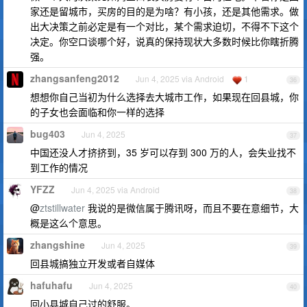
家还是留城市，买房的目的是为啥？有小孩，还是其他需求。做
出大决策之前必定是有一个对比，某个需求迫切，不得不下这个
决定。你空口谈哪个好，说真的保持现状大多数时候比你瞎折腾
强。
zhangsanfeng2012
Jun 4, 2025 via Android
1
36
想想你自己当初为什么选择去大城市工作，如果现在回县城，你
的子女也会面临和你一样的选择
bug403
Jun 4, 2025
37
中国还没人才挤挤到，35 岁可以存到 300 万的人，会失业找不
到工作的情况
YFZZ
Jun 4, 2025 via Android
38
@
ztstillwater
我说的是微信属于腾讯呀，而且不要在意细节，大
概是这么个意思。
zhangshine
Jun 4, 2025
39
回县城搞独立开发或者自媒体
hafuhafu
Jun 4, 2025
40
回小县城自己过的舒服。