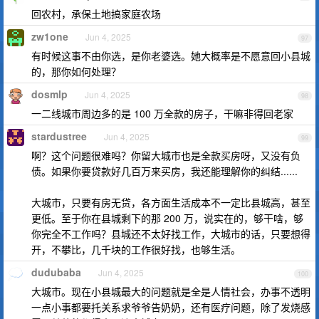
回农村，承保土地搞家庭农场
zw1one
Jun 4, 2025
97
有时候这事不由你选，是你老婆选。她大概率是不愿意回小县城
的，那你如何处理？
dosmlp
Jun 4, 2025
98
一二线城市周边多的是 100 万全款的房子，干嘛非得回老家
stardustree
Jun 4, 2025
99
啊？这个问题很难吗？你留大城市也是全款买房呀，又没有负
债。如果你要贷款好几百万来买房，我还能理解你的纠结......
大城市，只要有房无贷，各方面生活成本不一定比县城高，甚至
更低。至于你在县城剩下的那 200 万，说实在的，够干啥，够
你完全不工作吗？县城还不太好找工作，大城市的话，只要想得
开，不攀比，几千块的工作很好找，也够生活。
dudubaba
Jun 4, 2025
100
大城市。现在小县城最大的问题就是全是人情社会，办事不透明
一点小事都要托关系求爷爷告奶奶，还有医疗问题，除了发烧感