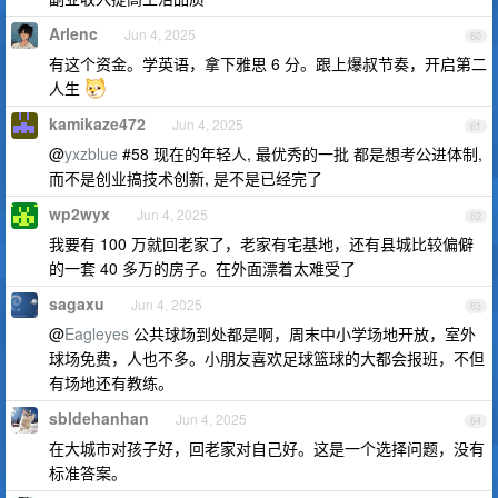
Arlenc
Jun 4, 2025
60
有这个资金。学英语，拿下雅思 6 分。跟上爆叔节奏，开启第二
人生
kamikaze472
Jun 4, 2025
61
@
yxzblue
#58 现在的年轻人, 最优秀的一批 都是想考公进体制,
而不是创业搞技术创新, 是不是已经完了
wp2wyx
Jun 4, 2025
62
我要有 100 万就回老家了，老家有宅基地，还有县城比较偏僻
的一套 40 多万的房子。在外面漂着太难受了
sagaxu
Jun 4, 2025
63
@
Eagleyes
公共球场到处都是啊，周末中小学场地开放，室外
球场免费，人也不多。小朋友喜欢足球篮球的大都会报班，不但
有场地还有教练。
sbldehanhan
Jun 4, 2025
64
在大城市对孩子好，回老家对自己好。这是一个选择问题，没有
标准答案。