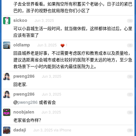
子去全世界看看。如果掏空所有积蓄买个老破小，日子过的紧巴
巴的，孩子的视野也就局限在你们小区了
sickoo
Jun 3, 2025
14
可以小县城生活一段时间，就当做休假，这样都体验过后，心里
应该有答案了
oldlamp
Jun 3, 2025
1
15
回县城养老是好事，不过需要考虑医疗和教育成本以及质量哈，
建议选距离省会城市或者比较好的医院不要太远的地方，至少急
救场景下一小时内能到达省内最佳医院为上。
pweng286
Jun 3, 2025
16
回老家.
pweng286
Jun 3, 2025
17
@
pweng286
或者省会
noobjalen
Jun 3, 2025
18
老家省会咋样？
dadaji
Jun 3, 2025 via iPhone
19