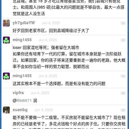
北县城，甚至 18 岁才吃过肯德基麦当劳，我们县城只有德克
士。和周围人(985 硕)比最大的问题就是不够自信，最大一点感
觉就是这人没生活
yh7gdiaYW
Jun 4, 2025
82
好歹回到老家市区，回到县城降级过于大了
ming1455
Jun 4, 2025
83
loser 回家混吃等死；强者留在大城市
如果你还有培育下一代的打算，留在城市本身就是一次阶级跃
迁。如果回家，你的孩子将来还要重新走一遍你的老路，他大概
率不会如你当初一样的努力聪慧、脱颖而出
ming1455
Jun 4, 2025
84
这其实根本不是一个选择题，而是有没有能力的问题
vipfts
Jun 4, 2025
85
@
lifei6671
润
xuanbg
Jun 4, 2025
86
能不能不要做一个二极管。不买房就不能留在大城市了？现在租
房的已经是老爷了，多花点钱租个好点的房子住。只要你交房租