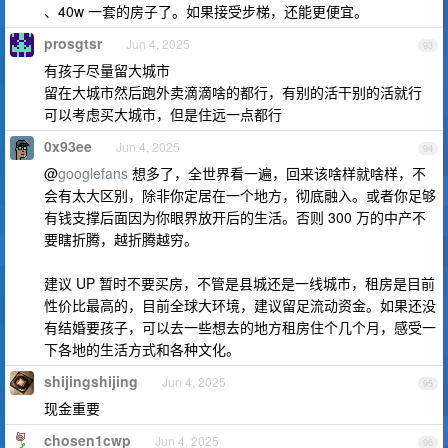
、40w 一套的房子了。如果接受步梯，还能更便宜。
prosgtsr
Jun 4, 2025
93
有孩子尽量留大城市
留在大城市然后跑外卖滴滴啥的都行，有别的活干别的活就行
可以考虑买大城市，但是住远一点都行
0x93ee
Jun 4, 2025
94
@
googlefans
想多了，全世界看一遍，回来该啥样就啥样，不
会有太大区别，除非你定居在一个地方，彻底融入。或者你足够
有钱支撑后面因为你眼界放开后的生活。否则 300 万的中产不
要瞎折腾，越折腾越穷。
建议 UP 暂时不要买房，不管是县城还是一线城市，租房是目前
性价比最高的，目前全球大环境，建议留足流动资金。如果还没
有结婚要孩子，可以去一些想去的地方租房住个几个月，感受一
下各地的生活方式和各种文化。
shijingshijing
Jun 4, 2025
95
现金重要
chosen1cwp
Jun 4, 2025
96