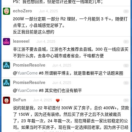
PS：我也想回去，但是估计还要在一线蹉跎几年；
echoZero
Jun 4, 2025
50
200W 一部分定期 一部分 R2 理财，一个月能到 3 千+，随便打
点零工，小县城感觉足够了。
反正我目前是这么想的
leaveeel
Jun 4, 2025
51
非江浙不要去县城，江浙也不太推荐去县城。300 在一线应该买
不到什么房，去各中心城市或者省会，干啥都方便
PromiseResolve
Jun 4, 2025
52
@
YuanCome
#8 所谓躺平博主，就是靠着躺平这个话题来圈
PromiseResolve
Jun 4, 2025
53
@
YuanCome
#8 其实他们也没有躺平
BeFun
Jun 4, 2025
1
54
说的就是我，22 年初首付 300W 买了房子，总价 400W+，贷款
了 150W ，因为还有装修。然后买了房子之后不久就被裁员
了，23 年裁一次，24 年裁一次，现在降薪去一家比较稳定的公
司。如果当时不买房子，现在我一定选择回老家。因为房子已经